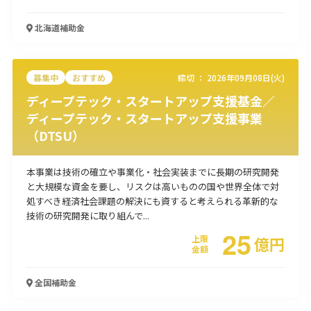
使い道
北海道
補助金
経営改善・経営強化
販路拡大
海外展開
設備投資
IT導入
人材採用・雇用
人材育成・福利厚生
特許・知的財産
募集中
おすすめ
締切 ：
2026年09月08日(火)
起業・創業
事業承継
災害・被災者支援
コロナ関連
ディープテック・スタートアップ支援基金／
環境・省エネ
テレワーク
ディープテック・スタートアップ支援事業
（DTSU）
本事業は技術の確立や事業化・社会実装までに長期の研究開発
と大規模な資金を要し、リスクは高いものの国や世界全体で対
処すべき経済社会課題の解決にも資すると考えられる革新的な
受付中のみ
技術の研究開発に取り組んで...
25
上限
億
円
金額
検索
全国
補助金