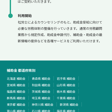
はご契約いただきます。
利用開始
社労士によるカウンセリングのもと、助成金受給に向けて
必要な労務体制の整備を行っていきます。通常の労務顧問
業務から規定作成、助成金申請代行、補助金・助成金の最
新情報の提供などを各種サービスをご利用いただけます。
補助金 都道府県別
北海道 補助金
青森県 補助金
岩手県 補助金
宮城県 補助金
秋田県 補助金
山形県 補助金
福島県 補助金
茨城県 補助金
栃木県 補助金
群馬県 補助金
埼玉県 補助金
千葉県 補助金
東京都 補助金
神奈川県 補助金
新潟県 補助金
富山県 補助金
石川県 補助金
福井県 補助金