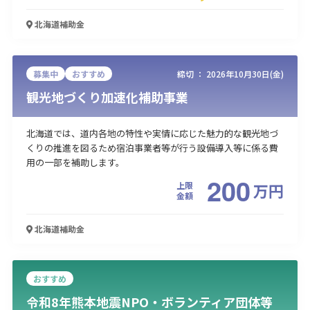
北海道
補助金
募集中
おすすめ
締切 ：
2026年10月30日(金)
観光地づくり加速化補助事業
北海道では、道内各地の特性や実情に応じた魅力的な観光地づ
くりの推進を図るため宿泊事業者等が行う設備導入等に係る費
用の一部を補助します。
200
上限
万
円
金額
北海道
補助金
おすすめ
令和8年熊本地震NPO・ボランティア団体等