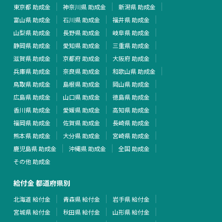
東京都 助成金
神奈川県 助成金
新潟県 助成金
富山県 助成金
石川県 助成金
福井県 助成金
山梨県 助成金
長野県 助成金
岐阜県 助成金
静岡県 助成金
愛知県 助成金
三重県 助成金
滋賀県 助成金
京都府 助成金
大阪府 助成金
兵庫県 助成金
奈良県 助成金
和歌山県 助成金
鳥取県 助成金
島根県 助成金
岡山県 助成金
広島県 助成金
山口県 助成金
徳島県 助成金
香川県 助成金
愛媛県 助成金
高知県 助成金
福岡県 助成金
佐賀県 助成金
長崎県 助成金
熊本県 助成金
大分県 助成金
宮崎県 助成金
鹿児島県 助成金
沖縄県 助成金
全国 助成金
その他 助成金
給付金 都道府県別
北海道 給付金
青森県 給付金
岩手県 給付金
宮城県 給付金
秋田県 給付金
山形県 給付金