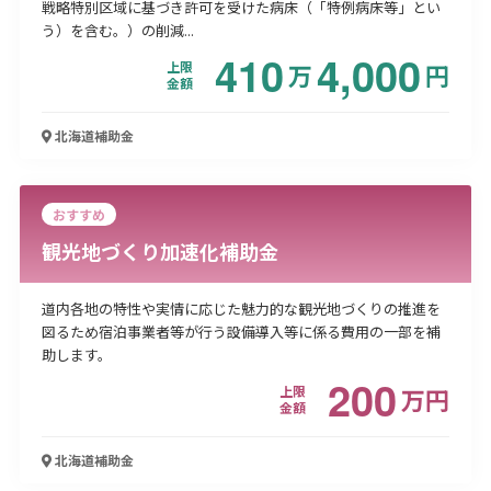
戦略特別区域に基づき許可を受けた病床（「特例病床等」とい
う）を含む。）の削減...
410
4,000
上限
万
円
金額
北海道
補助金
おすすめ
観光地づくり加速化補助金
道内各地の特性や実情に応じた魅力的な観光地づくりの推進を
図るため宿泊事業者等が行う設備導入等に係る費用の一部を補
助します。
200
上限
万
円
金額
北海道
補助金