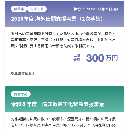
募集中
おすすめ
締切 ：
2026年08月21日(金)
2026年度 海外出願支援事業（2次募集）
海外への事業展開を計画している道内中小企業者等が、特許・
実用新案・意匠・商標（抜け駆け対策商標を含む）を海外へ出
願する際に要する費用の一部を助成する制度です。
300
上限
万
円
金額
北海道
補助金
おすすめ
令和８年度 病床数適正化緊急支援事業
対象期間内に病床数（一般病床、療養病床、精神病床の病床数
をいい、医療法第30条の４第10項から12項までの規定及び国家