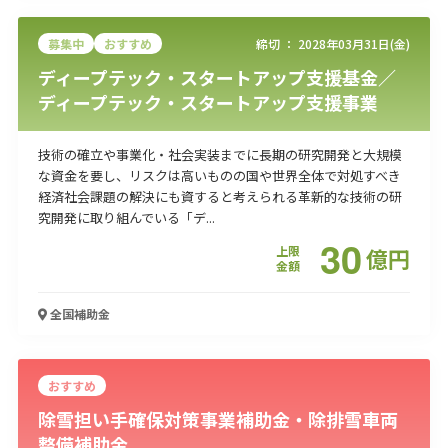
募集中
おすすめ
締切 ：
2028年03月31日(金)
ディープテック・スタートアップ支援基金／
ディープテック・スタートアップ支援事業
技術の確立や事業化・社会実装までに長期の研究開発と大規模
な資金を要し、リスクは高いものの国や世界全体で対処すべき
経済社会課題の解決にも資すると考えられる革新的な技術の研
究開発に取り組んでいる「デ...
30
上限
億
円
金額
全国
補助金
おすすめ
除雪担い手確保対策事業補助金・除排雪車両
整備補助金