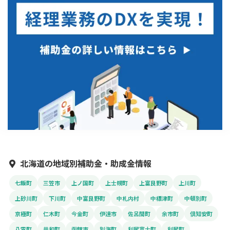
北海道の地域別補助金・助成金情報
七飯町
三笠市
上ノ国町
上士幌町
上富良野町
上川町
上砂川町
下川町
中富良野町
中札内村
中標津町
中頓別町
京極町
仁木町
今金町
伊達市
佐呂間町
余市町
倶知安町
八雲町
共和町
函館市
別海町
利尻富士町
利尻町