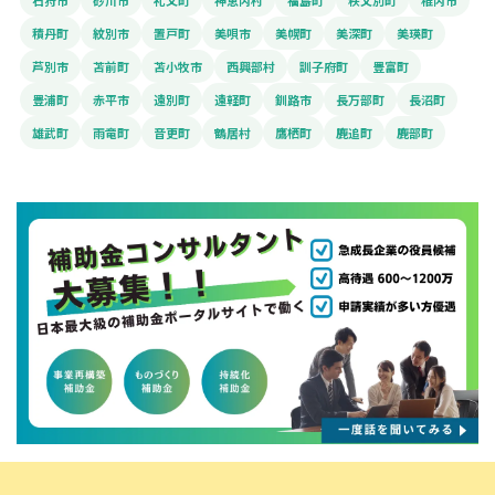
石狩市
砂川市
礼文町
神恵内村
福島町
秩父別町
稚内市
積丹町
紋別市
置戸町
美唄市
美幌町
美深町
美瑛町
芦別市
苫前町
苫小牧市
西興部村
訓子府町
豊富町
豊浦町
赤平市
遠別町
遠軽町
釧路市
長万部町
長沼町
雄武町
雨竜町
音更町
鶴居村
鷹栖町
鹿追町
鹿部町