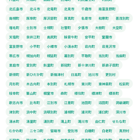
北広島市
北斗市
北竜町
北見市
千歳市
南富良野町
南幌町
厚岸町
厚沢部町
厚真町
名寄市
和寒町
喜茂別町
増毛町
士別市
士幌町
壮瞥町
夕張市
大樹町
大空町
天塩町
奈井江町
奥尻町
妹背牛町
安平町
室蘭市
富良野市
小平町
小樽市
小清水町
岩内町
岩見沢市
帯広市
幌加内町
幌延町
幕別町
平取町
当別町
当麻町
恵庭市
愛別町
斜里町
新冠町
新十津川町
新弟子屈町
新得町
新ひだか町
新篠津村
日高町
旭川市
更別村
月形町
木古内町
本別町
札幌市
東川町
東神楽町
松前町
枝幸町
栗山町
根室市
森町
様似町
標津町
標茶町
歌志内市
比布町
江別市
江差町
池田町
沼田町
洞爺湖町
津別町
浜中町
浜頓別町
浦幌町
浦河町
浦臼町
深川市
清水町
清里町
湧別町
滝上町
滝川市
由仁町
せたな町
むかわ町
ニセコ町
留萌市
登別市
白糠町
白老町
真狩村