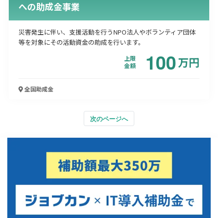
への助成金事業
災害発生に伴い、支援活動を行うNPO法人やボランティア団体
等を対象にその活動資金の助成を行います。
100
上限
万
円
金額
全国
助成金
次のページへ