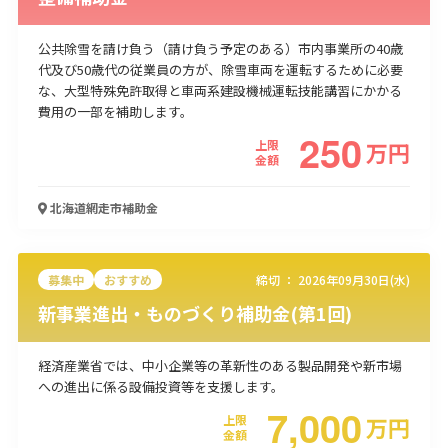
公共除雪を請け負う（請け負う予定のある）市内事業所の40歳
代及び50歳代の従業員の方が、除雪車両を運転するために必要
な、大型特殊免許取得と車両系建設機械運転技能講習にかかる
費用の一部を補助します。
250
上限
万
円
金額
北海道網走市
補助金
募集中
おすすめ
締切 ：
2026年09月30日(水)
新事業進出・ものづくり補助金(第1回)
経済産業省では、中小企業等の革新性のある製品開発や新市場
への進出に係る設備投資等を支援します。
7,000
上限
万
円
金額