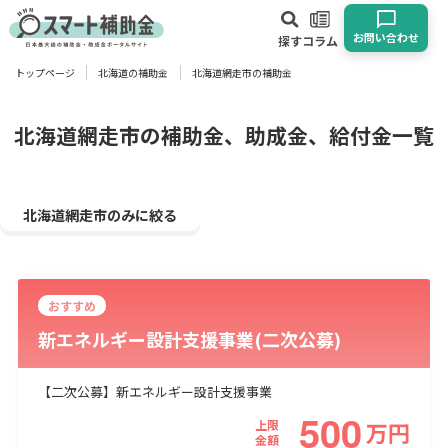
お問い合わせ
探す
コラム
トップページ
北海道の補助金
北海道網走市の補助金
対象
企業
団体
個人
その他
北海道網走市の補助金、助成金、給付金一覧
エリア
北海道網走市のみに絞る
おすすめ
業種
新エネルギー設計支援事業(二次公募)
物流・運輸業
製造業
情報通信業
卸売･小売業
飲食業
建設･不動産業
サービス業
医療･福祉
農業･林業
漁業
【二次公募】新エネルギー設計支援事業
500
宿泊･旅館業
その他
上限
万
円
金額