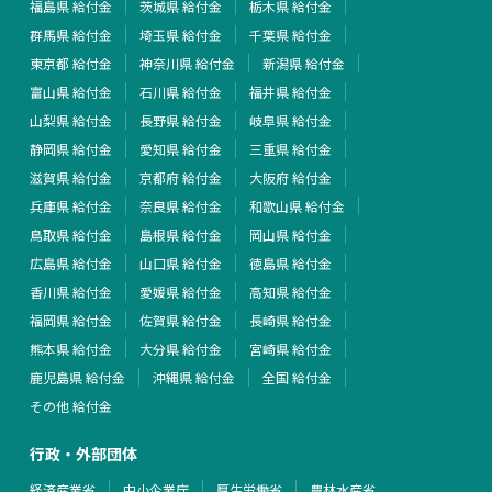
福島県 給付金
茨城県 給付金
栃木県 給付金
群馬県 給付金
埼玉県 給付金
千葉県 給付金
東京都 給付金
神奈川県 給付金
新潟県 給付金
富山県 給付金
石川県 給付金
福井県 給付金
山梨県 給付金
長野県 給付金
岐阜県 給付金
静岡県 給付金
愛知県 給付金
三重県 給付金
滋賀県 給付金
京都府 給付金
大阪府 給付金
兵庫県 給付金
奈良県 給付金
和歌山県 給付金
鳥取県 給付金
島根県 給付金
岡山県 給付金
広島県 給付金
山口県 給付金
徳島県 給付金
香川県 給付金
愛媛県 給付金
高知県 給付金
福岡県 給付金
佐賀県 給付金
長崎県 給付金
熊本県 給付金
大分県 給付金
宮崎県 給付金
鹿児島県 給付金
沖縄県 給付金
全国 給付金
その他 給付金
行政・外部団体
経済産業省
中小企業庁
厚生労働省
農林水産省