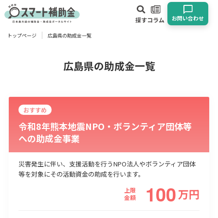
お問い合わせ
探す
コラム
トップページ
広島県の助成金一覧
対象
企業
団体
個人
その他
広島県の助成金一覧
エリア
おすすめ
令和8年熊本地震NPO・ボランティア団体等
への助成金事業
業種
災害発生に伴い、支援活動を行うNPO法人やボランティア団体
等を対象にその活動資金の助成を行います。
物流・運輸業
製造業
情報通信業
卸売･小売業
飲食業
100
建設･不動産業
サービス業
医療･福祉
農業･林業
漁業
上限
万
円
金額
宿泊･旅館業
その他