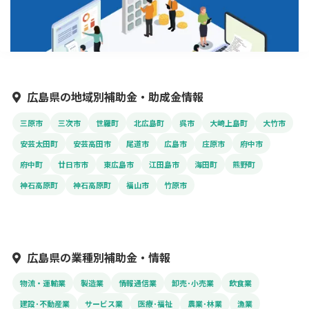
広島県の地域別補助金・助成金情報
三原市
三次市
世羅町
北広島町
呉市
大崎上島町
大竹市
安芸太田町
安芸高田市
尾道市
広島市
庄原市
府中市
府中町
廿日市市
東広島市
江田島市
海田町
熊野町
神石高原町
神石高原町
福山市
竹原市
広島県の業種別補助金・情報
物流・運輸業
製造業
情報通信業
卸売･小売業
飲食業
建設･不動産業
サービス業
医療･福祉
農業･林業
漁業