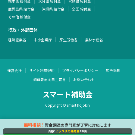
熊本県 給付金
大分県 給付金
宮崎県 給付金
鹿児島県 給付金
沖縄県 給付金
全国 給付金
その他 給付金
行政・外部団体
経済産業省
中小企業庁
厚生労働省
農林水産省
運営会社
サイト利用規約
プライバシーポリシー
広告掲載
消費者志向自主宣言
お問い合わせ
スマート補助金
Copyright © smart hojokin
無料相談！
資金調達の専門家が丁寧に対応します
ピッタリの補助金
自社に
を診断