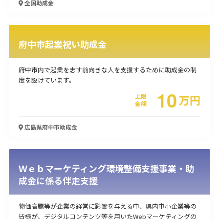
全国
助成金
使い道
経営改善・経営強化
販路拡大
海外展開
設備投資
IT導入
府中市起業祝い助成金
人材採用・雇用
人材育成・福利厚生
特許・知的財産
起業・創業
事業承継
災害・被災者支援
コロナ関連
府中市内で起業を志す前向きな人を支援するために助成金の制
環境・省エネ
テレワーク
度を設けています。
10
上限
万
円
金額
広島県府中市
助成金
受付中のみ
Ｗｅｂマーケティング環境整備支援事業・助
成金に係る伴走支援
検索
物価高騰等が企業の経営に影響を与える中、県内中小企業等の
皆様が、デジタルコンテンツ等を用いたWebマーケティングの