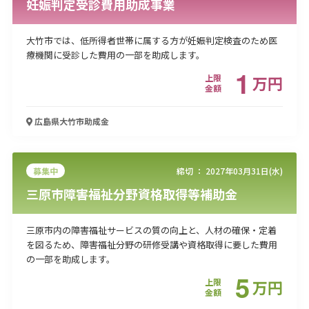
妊娠判定受診費用助成事業
大竹市では、低所得者世帯に属する方が妊娠判定検査のため医
療機関に受診した費用の一部を助成します。
1
上限
万
円
金額
広島県大竹市
助成金
募集中
締切 ：
2027年03月31日(水)
三原市障害福祉分野資格取得等補助金
三原市内の障害福祉サービスの質の向上と、人材の確保・定着
を図るため、障害福祉分野の研修受講や資格取得に要した費用
の一部を助成します。
5
上限
万
円
金額