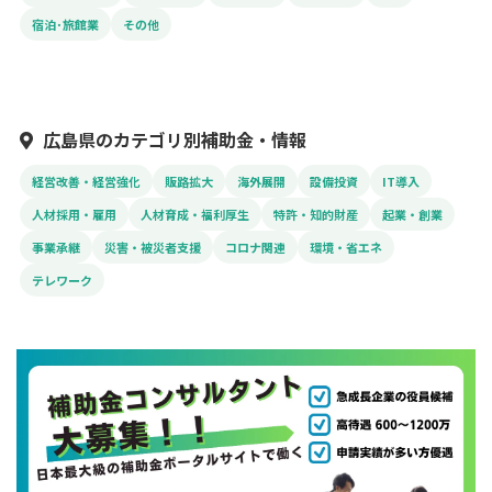
宿泊･旅館業
その他
広島県のカテゴリ別補助金・情報
経営改善・経営強化
販路拡大
海外展開
設備投資
IT導入
人材採用・雇用
人材育成・福利厚生
特許・知的財産
起業・創業
事業承継
災害・被災者支援
コロナ関連
環境・省エネ
テレワーク