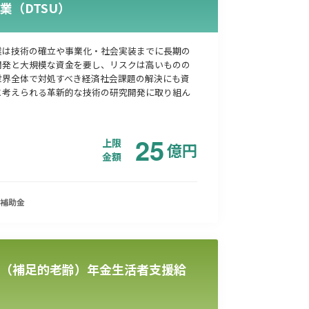
業（DTSU）
業は技術の確立や事業化・社会実装までに長期の
開発と大規模な資金を要し、リスクは高いものの
世界全体で対処すべき経済社会課題の解決にも資
と考えられる革新的な技術の研究開発に取り組ん
25
上限
億
円
金額
補助金
（補足的老齢）年金生活者支援給