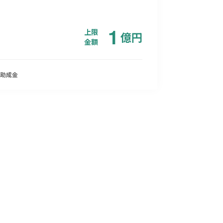
1
上限
億
円
金額
助成金