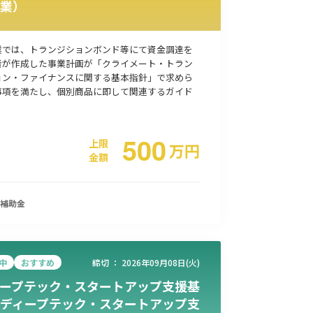
業）
事業承継
災害・被災者支援
コロナ関連
環境・省エネ
業では、トランジションボンド等にて資金調達を
者が作成した事業計画が「クライメート・トラン
ョン・ファイナンスに関する基本指針」で求めら
事項を満たし、個別商品に即して関連するガイド
500
上限
万
円
金額
補助金
中
おすすめ
締切 ：
2026年09月08日(火)
ープテック・スタートアップ支援基
ディープテック・スタートアップ支