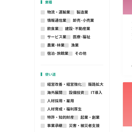
業種
物流・運輸業
製造業
情報通信業
卸売･小売業
飲食業
建設･不動産業
サービス業
医療･福祉
農業･林業
漁業
宿泊･旅館業
その他
使い道
経営改善・経営強化
販路拡大
海外展開
設備投資
IT導入
人材採用・雇用
人材育成・福利厚生
特許・知的財産
起業・創業
事業承継
災害・被災者支援