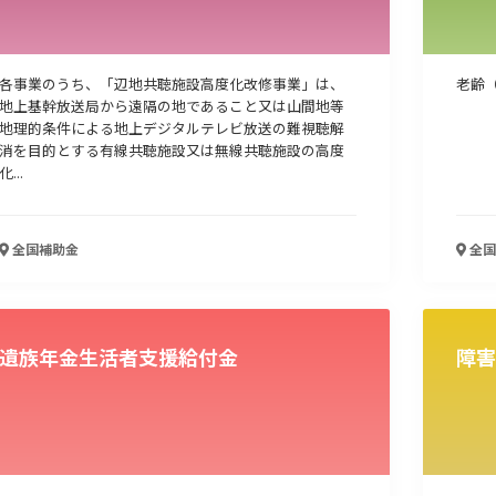
各事業のうち、「辺地共聴施設高度化改修事業」は、
老齢
地上基幹放送局から遠隔の地であること又は山間地等
地理的条件による地上デジタルテレビ放送の難視聴解
消を目的とする有線共聴施設又は無線共聴施設の高度
化...
全国
補助金
全国
遺族年金生活者支援給付金
障害