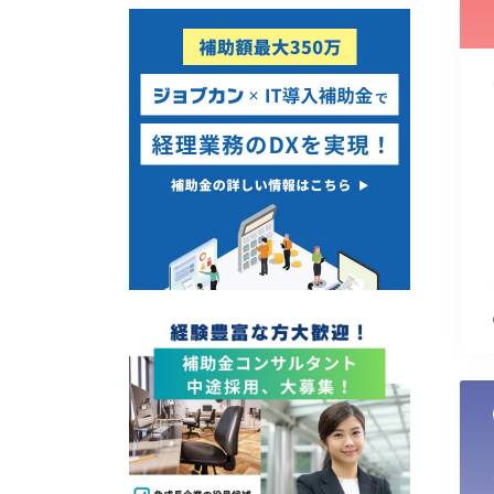
使い道
経営改善・経営強化
販路拡大
海外展開
設備投資
IT導入
テレワーク
受付中のみ