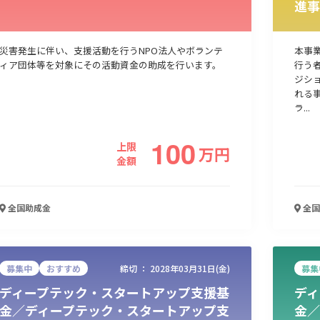
進事
人材採用・雇用
人材育成・福利厚生
特許・知的財産
起業・創業
災害発生に伴い、支援活動を行うNPO法人やボランテ
本事
ィア団体等を対象にその活動資金の助成を行います。
行う
ジシ
れる
ラ...
100
上限
万
円
金額
全国
助成金
全国
検索
募集中
おすすめ
締切 ：
2028年03月31日(金)
募集
ディープテック・スタートアップ支援基
ディ
金／ディープテック・スタートアップ支
金／