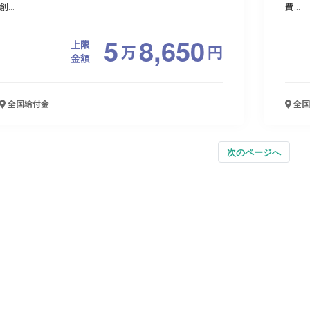
創...
費...
5
8,650
上限
万
円
金額
全国
給付金
全国
次のページへ