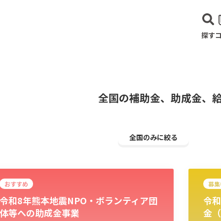
探す
全国の補助金、助成金、
全国のみに絞る
おすすめ
募集
令和8年熊本地震NPO・ボランティア団
令和
建設･不動産業
サービス業
医療･福祉
農業･林業
漁業
宿泊･
体等への助成金事業
金（