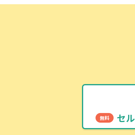
セル
無料