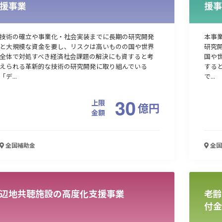
援事業
援事
技術の確立や事業化・社会実装までに長期の研究開発
本事
と大規模な資金を要し、リスクは高いものの国や世界
研究
全体で対処すべき経済社会課題の解決にも資すると考
国や
えられる革新的な技術の研究開発に取り組んでいる
する
「デ...
で...
30
上限
億
円
金額
全国
補助金
全国
辺地共聴施設の高度化支援事業
老齢
付金