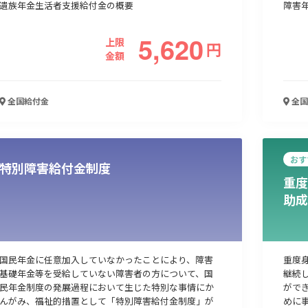
遺族年金生活者支援給付金の概要
障害
5,620
上限
円
金額
全国
給付金
全国
おす
特別障害給付金制度
重度
助成
国民年金に任意加入していなかったことにより、障害
重度
基礎年金等を受給していない障害者の方について、国
継続
民年金制度の発展過程において生じた特別な事情にか
がで
んがみ、福祉的措置として「特別障害給付金制度」が
めに