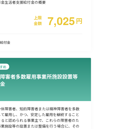
年金生活者支援給付金の概要
7,025
上限
円
金額
給付金
すめ
障害者多数雇用事業所施設設置等
金
身体障害者、知的障害者または精神障害者を多数
して雇用し、かつ、安定した雇用を継続すること
きると認められる事業主で、これらの障害者のた
事業施設等の設置または整備を行う場合に、その