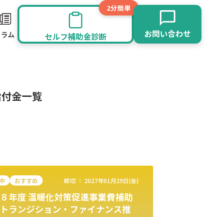
2分簡単
お問い合わせ
コラム
セルフ補助金診断
給付金一覧
中
おすすめ
締切 ：
2027年01月29日(金)
８年度 温暖化対策促進事業費補助
旅館業
その他
トランジション・ファイナンス推