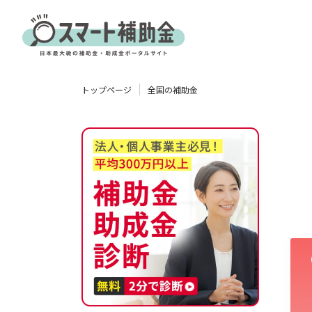
対象
トップページ
全国の補助金
企業
団体
個人
その他
エリア
業種
物流・運輸業
製造業
情報通信業
卸売･小売業
飲食業