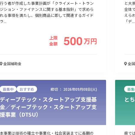
行う者が作成した事業計画が「クライメート・トラン
と大
ジション・ファイナンスに関する基本指針」で求めら
全体
れる事項を満たし、個別商品に即して関連するガイド
えら
人材採用・雇用
人材育成・福利厚生
特許・知的財産
起業・創業
ラ...
「デ...
500
上限
万
円
金額
全国
補助金
全国
募集中
おすすめ
締切 ：
2026年09月08日(火)
募集
ディープテック・スタートアップ支援基
とち
検索
金／ディープテック・スタートアップ支
援事業（DTSU）
本事業は技術の確立や事業化・社会実装までに長期の
県で