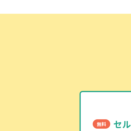
セル
無料