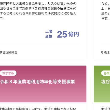
研究開発と大規模な資金を要し、リスクは高いものの
ため
国や世界全体で対処すべき経済社会課題の解決にも資
上、
すると考えられる革新的な技術の研究開発に取り組ん
金の
で...
環境...
25
上限
億
円
金額
全国
補助金
栃木
おすすめ
募集
令和８年度農地利用効率化等支援事業
塩谷
地域計画の早期実現に向けて、地域の中核となる担い
地域