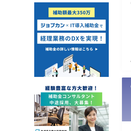
使い道
経営改善・経営強化
販路拡大
海外展開
設備投資
IT導入
テレワーク
受付中のみ