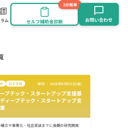
2分簡単
お問い合わせ
コラム
セルフ補助金診断
覧
中
おすすめ
締切 ：
2028年03月31日(金)
ープテック・スタートアップ支援基
ディープテック・スタートアップ支
業
旅館業
その他
の確立や事業化・社会実装までに長期の研究開発