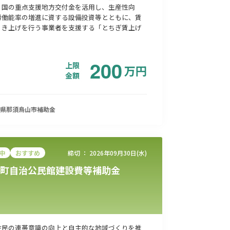
、国の重点支援地方交付金を活用し、生産性向
労働能率の増進に資する設備投資等とともに、賃
引き上げを行う事業者を支援する「とちぎ賃上げ
200
上限
万
円
金額
県那須烏山市
補助金
中
おすすめ
締切 ：
2026年09月30日(水)
町自治公民館建設費等補助金
住民の連帯意識の向上と自主的な地域づくりを推