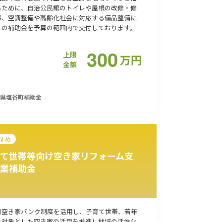
るために、自治公民館のトイレや屋根の改修・修
事、空調整備や高齢化社会に対応する備品整備に
ての補助金を予算の範囲内で交付しております。
300
上限
万
円
金額
県塩谷町
補助金
すめ
て世帯等向け空き家リフォーム支
業補助金
町空き家バンク制度を活用し、子育て世帯、若年
を対象とした空き家の活用を推進し地域の活性化