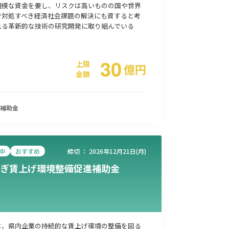
規模な資金を要し、リスクは高いものの国や世界
で対処すべき経済社会課題の解決にも資すると考
れる革新的な技術の研究開発に取り組んでいる
事業承継
災害・被災者支援
コロナ関連
環境・省エネ
30
上限
億
円
金額
補助金
中
おすすめ
締切 ：
2026年12月21日(月)
ぎ賃上げ環境整備促進補助金
は、県内企業の持続的な賃上げ環境の整備を図る