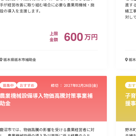
手が経営改善に取り組む場合に必要な農業用機械・施
進す
設の導入を支援します。
繕工
対し
600
上限
万
円
金額
栃木県栃木市
補助金
栃木
募集中
おすすめ
締切 ：
2027年02月26日(金)
おす
農業機械設備導入物価高騰対策事業補
子育
助金
援事
鹿沼市では、物価高騰の影響を受ける農業経営者に対
野木
し、農業機械設備の導入及び更新に係る経費のうち、
夫婦