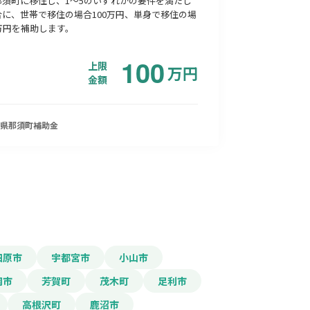
那須町に移住し、1～5のいずれかの要件を満たし
合に、世帯で移住の場合100万円、単身で移住の場
万円を補助します。
100
上限
万
円
金額
県那須町
補助金
田原市
宇都宮市
小山市
岡市
芳賀町
茂木町
足利市
高根沢町
鹿沼市