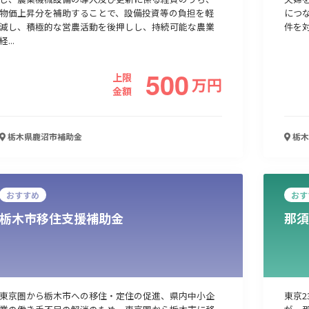
物価上昇分を補助することで、設備投資等の負担を軽
につ
減し、積極的な営農活動を後押しし、持続可能な農業
件を対
経...
500
上限
万
円
金額
栃木県鹿沼市
補助金
栃木
おすすめ
おす
栃木市移住支援補助金
那須
東京圏から栃木市への移住・定住の促進、県内中小企
東京2