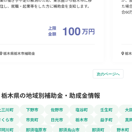
業の働き手不足の解消のため、東京圏から栃木市に移
が、
住し、就職・起業等をした方に補助金を支給します。
た場
合60
100
上限
万
円
金額
栃木県栃木市
補助金
栃木
次のページへ
栃木県の地域別補助金・助成金情報
上三川町
下野市
佐野市
塩谷町
壬生町
大
さくら市
市貝町
日光市
栃木市
益子町
真
那珂川町
那須塩原市
那須烏山市
那須町
野木町