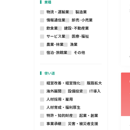
業種
物流・運輸業
製造業
情報通信業
卸売･小売業
飲食業
建設･不動産業
サービス業
医療･福祉
農業･林業
漁業
宿泊･旅館業
その他
使い道
経営改善・経営強化
販路拡大
海外展開
設備投資
IT導入
人材採用・雇用
人材育成・福利厚生
特許・知的財産
起業・創業
事業承継
災害・被災者支援