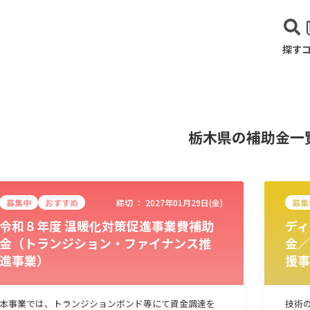
探す
栃木県の補助金一
募集中
おすすめ
締切 ：
2027年01月29日(金)
募集
令和８年度 温暖化対策促進事業費補助
ディ
金（トランジション・ファイナンス推
金／
進事業）
援事
建設･不動産業
サービス業
医療･福祉
農業･林業
漁業
宿泊･
本事業では、トランジションボンド等にて資金調達を
技術