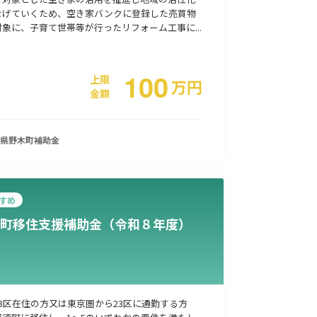
なげていくため、空き家バンクに登録した売買物
象に、子育て世帯等が行ったリフォーム工事に...
100
上限
万
円
金額
県野木町
補助金
すめ
町移住支援補助金（令和８年度）
3区在住の方又は東京圏から23区に通勤する方