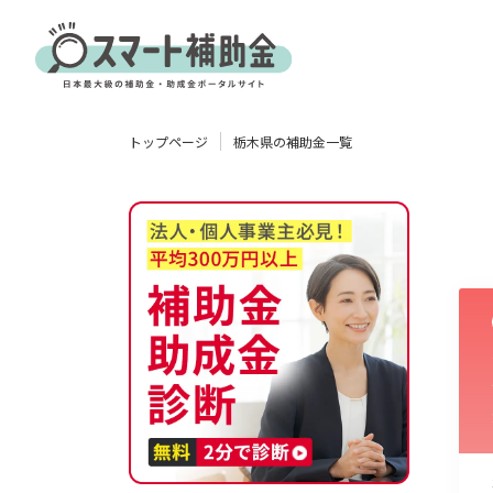
対象
トップページ
栃木県の補助金一覧
企業
団体
個人
その他
エリア
業種
物流・運輸業
製造業
情報通信業
卸売･小売業
飲食業