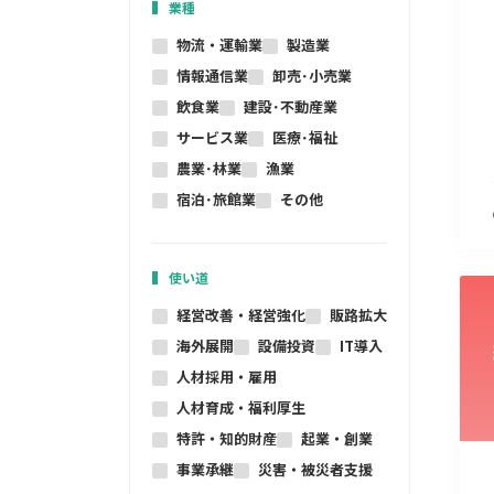
業種
物流・運輸業
製造業
情報通信業
卸売･小売業
飲食業
建設･不動産業
サービス業
医療･福祉
農業･林業
漁業
宿泊･旅館業
その他
使い道
経営改善・経営強化
販路拡大
海外展開
設備投資
IT導入
人材採用・雇用
人材育成・福利厚生
特許・知的財産
起業・創業
事業承継
災害・被災者支援