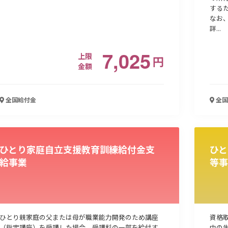
する
なお
詳...
7,025
上限
円
金額
全国
給付金
全国
ひとり家庭自立支援教育訓練給付金支
ひと
給事業
等事
ひとり親家庭の父または母が職業能力開発のため講座
資格
（指定講座）を受講した場合、受講料の一部を給付す
中の