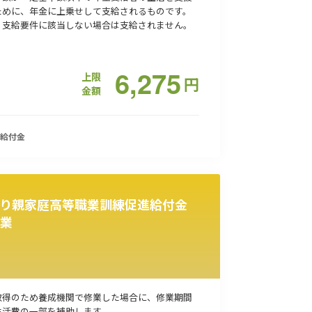
ために、年金に上乗せして支給されるものです。
、支給要件に該当しない場合は支給されません。
6,275
上限
円
金額
給付金
り親家庭高等職業訓練促進給付金
業
取得のため養成機関で修業した場合に、修業期間
生活費の一部を補助します。