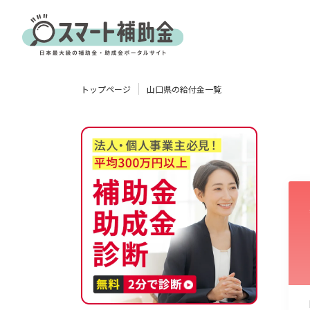
対象
トップページ
山口県の給付金一覧
企業
団体
個人
その他
エリア
業種
物流・運輸業
製造業
情報通信業
卸売･小売業
飲食業