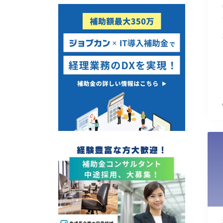
使い道
経営改善・経営強化
販路拡大
海外展開
設備投資
IT導入
テレワーク
受付中のみ