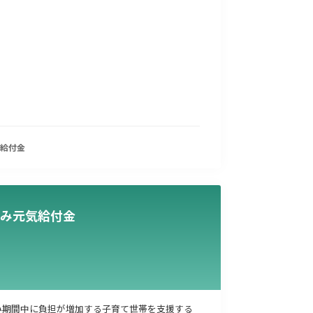
事業承継
災害・被災者支援
コロナ関連
環境・省エネ
給付金
み元気給付金
み期間中に負担が増加する子育て世帯を支援する