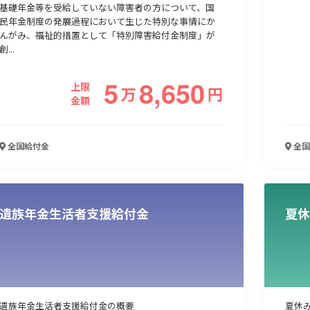
基礎年金等を受給していない障害者の方について、国
民年金制度の発展過程において生じた特別な事情にか
んがみ、福祉的措置として「特別障害給付金制度」が
人材採用・雇用
人材育成・福利厚生
特許・知的財産
起業・創業
創...
5
8,650
上限
万
円
金額
全国
給付金
全国
遺族年金生活者支援給付金
夏休
検索
遺族年金生活者支援給付金の概要
夏休