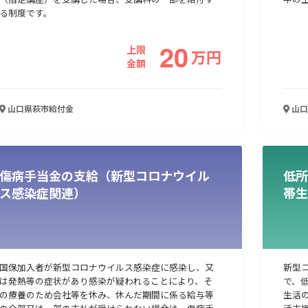
る制度です。
20
上限
万
円
金額
山口県萩市
給付金
山口
傷病手当金の支給（新型コロナウイル
低所
ス感染症関連）
帯生
国保加入者が新型コロナウイルス感染症に感染し、又
新型
は発熱等の症状があり感染が疑われることにより、そ
で、
の療養のため会社等を休み、休んだ期間に係る給与等
生活