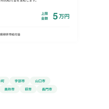
援特別給付金を支給します。
5
上限
万
円
金額
県柳井市
給付金
木町
宇部市
山口市
美祢市
萩市
長門市