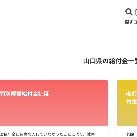
探す
山口県の給付金一
特別障害給付金制度
老齢
付金
建設･不動産業
サービス業
医療･福祉
農業･林業
漁業
宿泊･
国民年金に任意加入していなかったことにより、障害
老齢