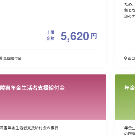
ため
象と
部の方
5,620
上限
円
金額
全国
給付金
山口
障害年金生活者支援給付金
年金
障害年金生活者支援給付金の概要
年金
の所