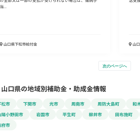
の全部又は一部の支払が受けられない場合は、傷病手
活支
当...
山口県下松市
給付金
山口
次のページへ
山口県の地域別補助金・助成金情報
下松市
下関市
光市
周南市
周防大島町
和
山陽小野田市
岩国市
平生町
柳井市
田布施町
防府市