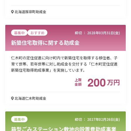
北海道厚岸町
助成金
募集中
おすすめ
締切 ：
2028年03月31日(金)
新築住宅取得に関する助成金
仁木町の定住促進に向け町内で新築住宅を取得する移住者、子
育て世帯、若年世帯に対し助成金を交付する「仁木町定住促進
新築住宅取得助成事業」を実施しています。
200
上限
万
円
金額
北海道仁木町
助成金
募集中
締切 ：
2027年02月26日(金)
箱型ごみステーション敷地内設置費助成事業