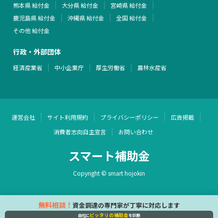
熊本県 給付金
大分県 給付金
宮崎県 給付金
鹿児島県 給付金
沖縄県 給付金
全国 給付金
その他 給付金
行政・外部団体
経済産業省
中小企業庁
厚生労働省
農林水産省
運営会社
サイト利用規約
プライバシーポリシー
広告掲載
消費者志向自主宣言
お問い合わせ
スマート補助金
Copyright © smart hojokin
無料相談！
資金調達の専門家が丁寧に対応します
ピッタリの補助金
自社に
を診断