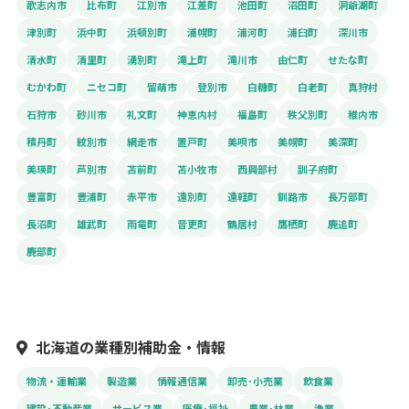
歌志内市
比布町
江別市
江差町
池田町
沼田町
洞爺湖町
津別町
浜中町
浜頓別町
浦幌町
浦河町
浦臼町
深川市
清水町
清里町
湧別町
滝上町
滝川市
由仁町
せたな町
むかわ町
ニセコ町
留萌市
登別市
白糠町
白老町
真狩村
石狩市
砂川市
礼文町
神恵内村
福島町
秩父別町
稚内市
積丹町
紋別市
網走市
置戸町
美唄市
美幌町
美深町
美瑛町
芦別市
苫前町
苫小牧市
西興部村
訓子府町
豊富町
豊浦町
赤平市
遠別町
遠軽町
釧路市
長万部町
長沼町
雄武町
雨竜町
音更町
鶴居村
鷹栖町
鹿追町
鹿部町
北海道の業種別補助金・情報
物流・運輸業
製造業
情報通信業
卸売･小売業
飲食業
建設･不動産業
サービス業
医療･福祉
農業･林業
漁業