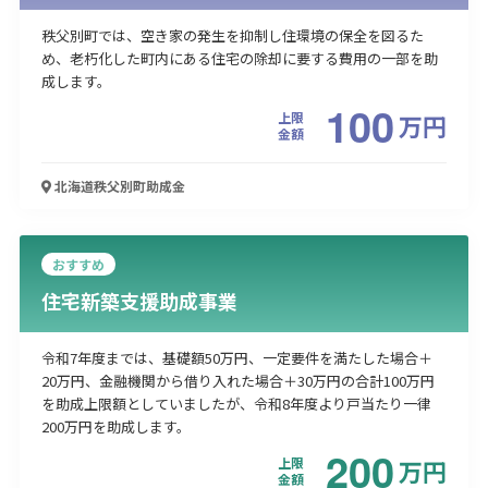
秩父別町では、空き家の発生を抑制し住環境の保全を図るた
め、老朽化した町内にある住宅の除却に要する費用の一部を助
成します。
100
上限
万
円
金額
北海道秩父別町
助成金
おすすめ
住宅新築支援助成事業
令和7年度までは、基礎額50万円、一定要件を満たした場合＋
20万円、金融機関から借り入れた場合＋30万円の合計100万円
を助成上限額としていましたが、令和8年度より戸当たり一律
200万円を助成します。
200
上限
万
円
金額