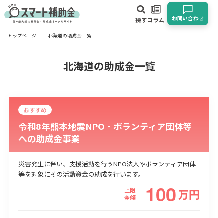
お問い合わせ
探す
コラム
トップページ
北海道の助成金一覧
対象
企業
団体
個人
その他
北海道の助成金一覧
エリア
おすすめ
令和8年熊本地震NPO・ボランティア団体等
への助成金事業
業種
災害発生に伴い、支援活動を行うNPO法人やボランティア団体
等を対象にその活動資金の助成を行います。
物流・運輸業
製造業
情報通信業
卸売･小売業
飲食業
100
建設･不動産業
サービス業
医療･福祉
農業･林業
漁業
上限
万
円
金額
宿泊･旅館業
その他