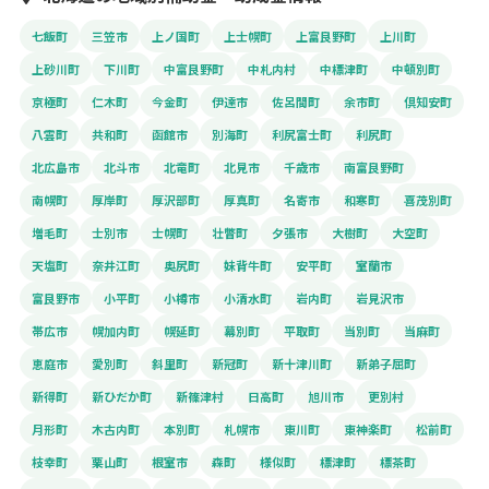
七飯町
三笠市
上ノ国町
上士幌町
上富良野町
上川町
上砂川町
下川町
中富良野町
中札内村
中標津町
中頓別町
京極町
仁木町
今金町
伊達市
佐呂間町
余市町
倶知安町
八雲町
共和町
函館市
別海町
利尻富士町
利尻町
北広島市
北斗市
北竜町
北見市
千歳市
南富良野町
南幌町
厚岸町
厚沢部町
厚真町
名寄市
和寒町
喜茂別町
増毛町
士別市
士幌町
壮瞥町
夕張市
大樹町
大空町
天塩町
奈井江町
奥尻町
妹背牛町
安平町
室蘭市
富良野市
小平町
小樽市
小清水町
岩内町
岩見沢市
帯広市
幌加内町
幌延町
幕別町
平取町
当別町
当麻町
恵庭市
愛別町
斜里町
新冠町
新十津川町
新弟子屈町
新得町
新ひだか町
新篠津村
日高町
旭川市
更別村
月形町
木古内町
本別町
札幌市
東川町
東神楽町
松前町
枝幸町
栗山町
根室市
森町
様似町
標津町
標茶町