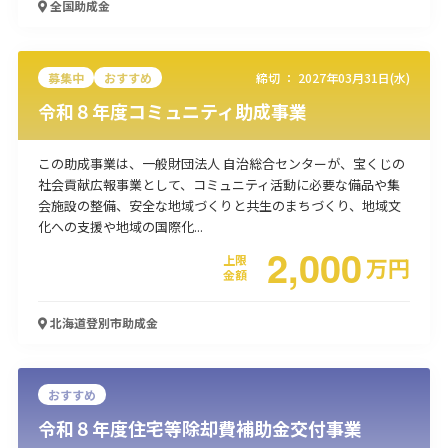
全国
助成金
使い道
経営改善・経営強化
販路拡大
海外展開
設備投資
IT導入
募集中
おすすめ
締切 ：
2027年03月31日(水)
人材採用・雇用
人材育成・福利厚生
特許・知的財産
令和８年度コミュニティ助成事業
起業・創業
事業承継
災害・被災者支援
コロナ関連
環境・省エネ
テレワーク
この助成事業は、一般財団法人 自治総合センターが、宝くじの
社会貢献広報事業として、コミュニティ活動に必要な備品や集
会施設の整備、安全な地域づくりと共生のまちづくり、地域文
化への支援や地域の国際化...
2,000
上限
万
円
金額
受付中のみ
北海道登別市
助成金
おすすめ
検索
令和８年度住宅等除却費補助金交付事業