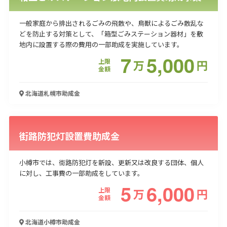
一般家庭から排出されるごみの飛散や、鳥獣によるごみ散乱な
どを防止する対策として、「箱型ごみステーション器材」を敷
地内に設置する際の費用の一部助成を実施しています。
7
5,000
上限
万
円
金額
北海道札幌市
助成金
街路防犯灯設置費助成金
小樽市では、街路防犯灯を新設、更新又は改良する団体、個人
に対し、工事費の一部助成をしています。
5
6,000
上限
万
円
金額
北海道小樽市
助成金