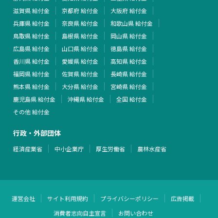
滋賀県 給付金
京都府 給付金
大阪府 給付金
兵庫県 給付金
奈良県 給付金
和歌山県 給付金
鳥取県 給付金
島根県 給付金
岡山県 給付金
広島県 給付金
山口県 給付金
徳島県 給付金
香川県 給付金
愛媛県 給付金
高知県 給付金
福岡県 給付金
佐賀県 給付金
長崎県 給付金
熊本県 給付金
大分県 給付金
宮崎県 給付金
鹿児島県 給付金
沖縄県 給付金
全国 給付金
その他 給付金
行政・外部団体
経済産業省
中小企業庁
厚生労働省
農林水産省
運営会社
サイト利用規約
プライバシーポリシー
広告掲載
消費者志向自主宣言
お問い合わせ