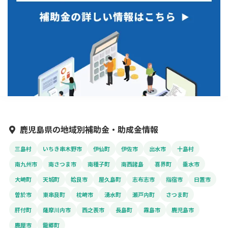
鹿児島県の地域別補助金・助成金情報
三島村
いちき串木野市
伊仙町
伊佐市
出水市
十島村
南九州市
南さつま市
南種子町
南西諸島
喜界町
垂水市
大崎町
天城町
姶良市
屋久島町
志布志市
指宿市
日置市
曽於市
東串良町
枕崎市
湧水町
瀬戸内町
さつま町
肝付町
薩摩川内市
西之表市
長島町
霧島市
鹿児島市
鹿屋市
龍郷町