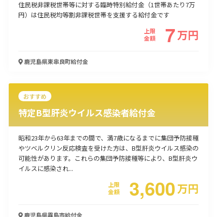
住民税非課税世帯等に対する臨時特別給付金（1世帯あたり7万
円）は住民税均等割非課税世帯を支援する給付金です
7
上限
万
円
金額
鹿児島県東串良町
給付金
おすすめ
特定B型肝炎ウイルス感染者給付金
昭和23年から63年までの間で、満7歳になるまでに集団予防接種
やツベルクリン反応検査を受けた方は、B型肝炎ウイルス感染の
可能性があります。これらの集団予防接種等により、B型肝炎ウ
イルスに感染され...
3,600
上限
万
円
金額
鹿児島県霧島市
給付金