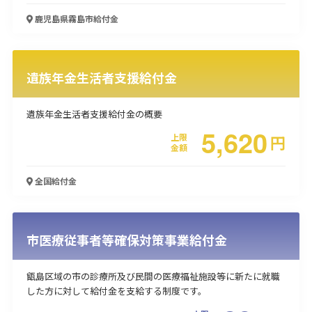
鹿児島県霧島市
給付金
使い道
経営改善・経営強化
販路拡大
海外展開
設備投資
IT導入
人材採用・雇用
人材育成・福利厚生
特許・知的財産
遺族年金生活者支援給付金
起業・創業
事業承継
災害・被災者支援
コロナ関連
環境・省エネ
テレワーク
遺族年金生活者支援給付金の概要
5,620
上限
円
金額
全国
給付金
受付中のみ
市医療従事者等確保対策事業給付金
甑島区域の市の診療所及び民間の医療福祉施設等に新たに就職
検索
した方に対して給付金を支給する制度です。