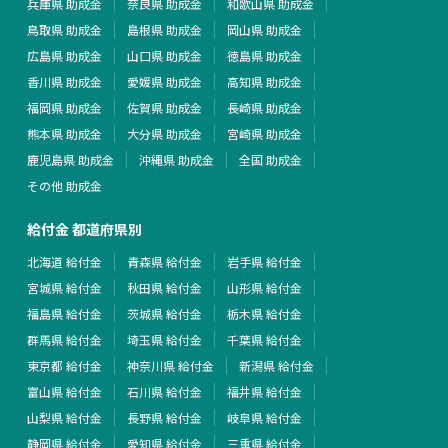
兵庫県 助成金
奈良県 助成金
和歌山県 助成金
鳥取県 助成金
島根県 助成金
岡山県 助成金
広島県 助成金
山口県 助成金
徳島県 助成金
香川県 助成金
愛媛県 助成金
高知県 助成金
福岡県 助成金
佐賀県 助成金
長崎県 助成金
熊本県 助成金
大分県 助成金
宮崎県 助成金
鹿児島県 助成金
沖縄県 助成金
全国 助成金
その他 助成金
給付金 都道府県別
北海道 給付金
青森県 給付金
岩手県 給付金
宮城県 給付金
秋田県 給付金
山形県 給付金
福島県 給付金
茨城県 給付金
栃木県 給付金
群馬県 給付金
埼玉県 給付金
千葉県 給付金
東京都 給付金
神奈川県 給付金
新潟県 給付金
富山県 給付金
石川県 給付金
福井県 給付金
山梨県 給付金
長野県 給付金
岐阜県 給付金
静岡県 給付金
愛知県 給付金
三重県 給付金