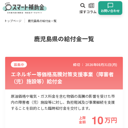
お問い合わせ
探す
コラム
トップページ
鹿児島県の給付金一覧
対象
企業
団体
個人
その他
鹿児島県の給付金一覧
エリア
募集中
締切 ：
2026年08月31日(月)
エネルギー等価格高騰対策支援事業（障害者
（児）施設等）給付金
業種
原油価格や電気・ガス料金を含む物価の高騰の影響を受けた市
内の障害者（児）施設等に対し、負担軽減及び事業継続を支援
物流・運輸業
製造業
情報通信業
卸売･小売業
飲食業
することを目的とした臨時給付金を交付します。
建設･不動産業
サービス業
医療･福祉
農業･林業
漁業
10
上限
万
円
宿泊･旅館業
その他
金額