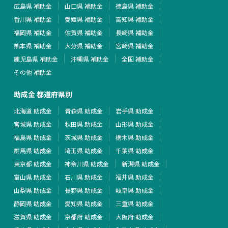
広島県 補助金
山口県 補助金
徳島県 補助金
香川県 補助金
愛媛県 補助金
高知県 補助金
福岡県 補助金
佐賀県 補助金
長崎県 補助金
熊本県 補助金
大分県 補助金
宮崎県 補助金
鹿児島県 補助金
沖縄県 補助金
全国 補助金
その他 補助金
助成金 都道府県別
北海道 助成金
青森県 助成金
岩手県 助成金
宮城県 助成金
秋田県 助成金
山形県 助成金
福島県 助成金
茨城県 助成金
栃木県 助成金
群馬県 助成金
埼玉県 助成金
千葉県 助成金
東京都 助成金
神奈川県 助成金
新潟県 助成金
富山県 助成金
石川県 助成金
福井県 助成金
山梨県 助成金
長野県 助成金
岐阜県 助成金
静岡県 助成金
愛知県 助成金
三重県 助成金
滋賀県 助成金
京都府 助成金
大阪府 助成金