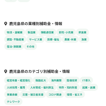
鹿児島県の業種別補助金・情報
物流・運輸業
製造業
情報通信業
卸売･小売業
飲食業
建設･不動産業
サービス業
医療･福祉
農業･林業
漁業
宿泊･旅館業
その他
鹿児島県のカテゴリ別補助金・情報
経営改善・経営強化
販路拡大
海外展開
設備投資
IT導入
人材採用・雇用
人材育成・福利厚生
特許・知的財産
起業・創業
事業承継
災害・被災者支援
コロナ関連
環境・省エネ
テレワーク