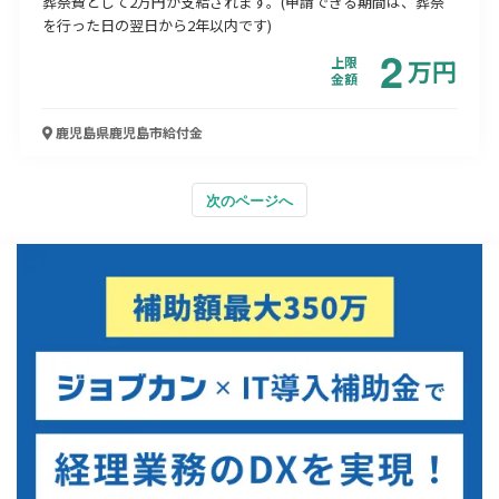
葬祭費として2万円が支給されます。(申請できる期間は、葬祭
を行った日の翌日から2年以内です)
2
上限
万
円
金額
鹿児島県鹿児島市
給付金
次のページへ