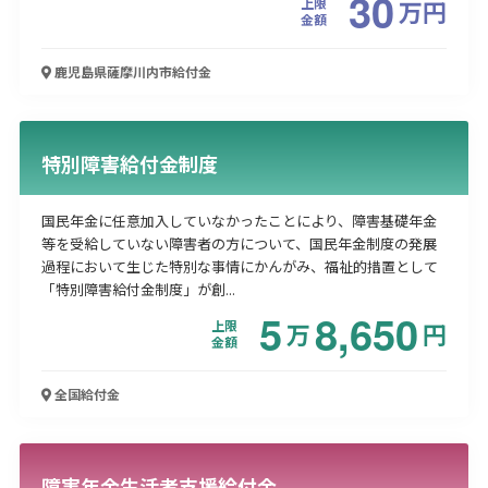
30
上限
万
円
金額
鹿児島県薩摩川内市
給付金
特別障害給付金制度
国民年金に任意加入していなかったことにより、障害基礎年金
等を受給していない障害者の方について、国民年金制度の発展
過程において生じた特別な事情にかんがみ、福祉的措置として
「特別障害給付金制度」が創...
5
8,650
上限
万
円
金額
全国
給付金
障害年金生活者支援給付金