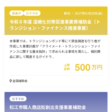
使い道
募集中
おすすめ
締切 ：
2027年01月29日(金)
経営改善・経営強化
販路拡大
海外展開
設備投資
IT導入
令和８年度 温暖化対策促進事業費補助金（ト
人材採用・雇用
人材育成・福利厚生
特許・知的財産
ランジション・ファイナンス推進事業）
起業・創業
事業承継
災害・被災者支援
コロナ関連
環境・省エネ
テレワーク
本事業では、トランジションボンド等にて資金調達を行う者が
作成した事業計画が「クライメート・トランジション・ファイ
ナンスに関する基本指針」で求められる事項を満たし、個別商
品に即して関連するガイドラ...
500
上限
万
円
金額
受付中のみ
全国
補助金
おすすめ
検索
松江市職人商店街創出支援事業補助金