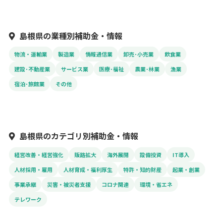
島根県の業種別補助金・情報
物流・運輸業
製造業
情報通信業
卸売･小売業
飲食業
建設･不動産業
サービス業
医療･福祉
農業･林業
漁業
宿泊･旅館業
その他
島根県のカテゴリ別補助金・情報
経営改善・経営強化
販路拡大
海外展開
設備投資
IT導入
人材採用・雇用
人材育成・福利厚生
特許・知的財産
起業・創業
事業承継
災害・被災者支援
コロナ関連
環境・省エネ
テレワーク