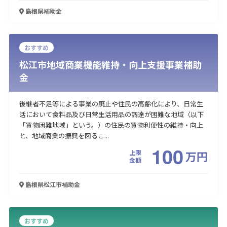
島根県
補助金
おすすめ
松江市地域商業機能維持・向上支援事業補助
金
後継者不足等による事業の廃止や住民の高齢化により、日常生
活において食料品及び日常生活用品の調達が困難な地域（以下
「買物困難地域」という。）の住民の買物利便性の維持・向上
と、地域商業の振興を図るこ...
100
上限
万
円
金額
島根県松江市
補助金
おすすめ