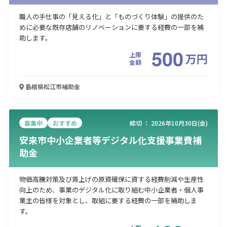
職人の手仕事の「見える化」と「ものづくり体験」の提供のた
めに必要な既存店舗のリノベーションに要する経費の一部を補
助します。
500
上限
万
円
金額
島根県松江市
補助金
募集中
おすすめ
締切 ：
2026年10月30日(金)
安来市中小企業者等デジタル化支援事業費補
助金
物価高騰対策及び賃上げの原資確保に資する経費削減や生産性
向上のため、事業のデジタル化に取り組む中小企業者・個人事
業主の皆様を対象とし、取組に要する経費の一部を補助しま
す。