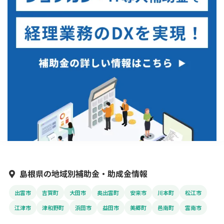
島根県の地域別補助金・助成金情報
出雲市
吉賀町
大田市
奥出雲町
安来市
川本町
松江市
江津市
津和野町
浜田市
益田市
美郷町
邑南町
雲南市