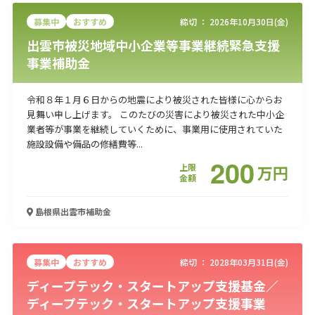
募集中
おすすめ
締切 ：
2026年10月30日(金)
出雲市被災地域中小企業等事業継続緊急支援
事業補助金
令和８年１月６日からの地震により被災された皆様に心からお
見舞い申し上げます。 このたびの災害により被災された中小企
業者等が事業を継続していくために、事業用に使用されていた
施設設備や備品の修繕費等...
200
上限
万
円
金額
島根県出雲市
補助金
募集中
おすすめ
締切 ：
2028年03月31日(金)
ディープテック・スタートアップ支援基金／
ディープテック・スタートアップ支援事業