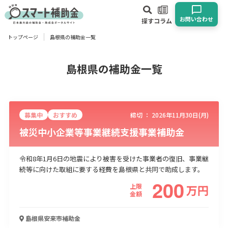
お問い合わせ
探す
コラム
トップページ
島根県の補助金一覧
対象
企業
団体
個人
その他
島根県の補助金一覧
エリア
募集中
おすすめ
締切 ：
2026年11月30日(月)
被災中小企業等事業継続支援事業補助金
令和8年1月6日の地震により被害を受けた事業者の復旧、事業継
業種
続等に向けた取組に要する経費を島根県と共同で助成します。
200
物流・運輸業
製造業
情報通信業
卸売･小売業
飲食業
上限
万
円
金額
建設･不動産業
サービス業
医療･福祉
農業･林業
漁業
宿泊･旅館業
その他
島根県安来市
補助金