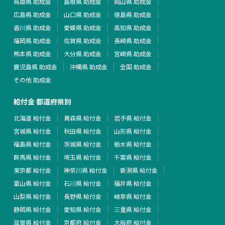
鳥取県 助成金
島根県 助成金
岡山県 助成金
広島県 助成金
山口県 助成金
徳島県 助成金
香川県 助成金
愛媛県 助成金
高知県 助成金
福岡県 助成金
佐賀県 助成金
長崎県 助成金
熊本県 助成金
大分県 助成金
宮崎県 助成金
鹿児島県 助成金
沖縄県 助成金
全国 助成金
その他 助成金
給付金 都道府県別
北海道 給付金
青森県 給付金
岩手県 給付金
宮城県 給付金
秋田県 給付金
山形県 給付金
福島県 給付金
茨城県 給付金
栃木県 給付金
群馬県 給付金
埼玉県 給付金
千葉県 給付金
東京都 給付金
神奈川県 給付金
新潟県 給付金
富山県 給付金
石川県 給付金
福井県 給付金
山梨県 給付金
長野県 給付金
岐阜県 給付金
静岡県 給付金
愛知県 給付金
三重県 給付金
滋賀県 給付金
京都府 給付金
大阪府 給付金