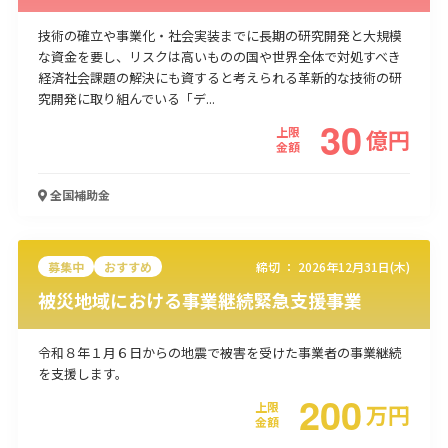
技術の確立や事業化・社会実装までに長期の研究開発と大規模
な資金を要し、リスクは高いものの国や世界全体で対処すべき
経済社会課題の解決にも資すると考えられる革新的な技術の研
究開発に取り組んでいる「デ...
30
上限
億
円
金額
全国
補助金
募集中
おすすめ
締切 ：
2026年12月31日(木)
被災地域における事業継続緊急支援事業
令和８年１月６日からの地震で被害を受けた事業者の事業継続
を支援します。
200
上限
万
円
金額