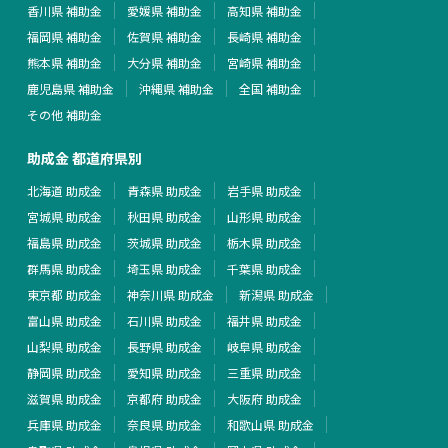
香川県 補助金
愛媛県 補助金
高知県 補助金
福岡県 補助金
佐賀県 補助金
長崎県 補助金
熊本県 補助金
大分県 補助金
宮崎県 補助金
鹿児島県 補助金
沖縄県 補助金
全国 補助金
その他 補助金
助成金 都道府県別
北海道 助成金
青森県 助成金
岩手県 助成金
宮城県 助成金
秋田県 助成金
山形県 助成金
福島県 助成金
茨城県 助成金
栃木県 助成金
群馬県 助成金
埼玉県 助成金
千葉県 助成金
東京都 助成金
神奈川県 助成金
新潟県 助成金
富山県 助成金
石川県 助成金
福井県 助成金
山梨県 助成金
長野県 助成金
岐阜県 助成金
静岡県 助成金
愛知県 助成金
三重県 助成金
滋賀県 助成金
京都府 助成金
大阪府 助成金
兵庫県 助成金
奈良県 助成金
和歌山県 助成金