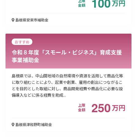
100
上限
万
円
金額
島根県安来市
補助金
おすすめ
令和８年度「スモール・ビジネス」育成支援
事業補助金
島根県では、中山間地域の自然環境や資源を活用して商品化等
に取り組むことにより、起業や創業、雇用の創出につながるこ
とを目的とした取組に対し、商品開発経費や商品化に必要な設
備導入などに係る経費を助成...
250
上限
万
円
金額
島根県津和野町
補助金