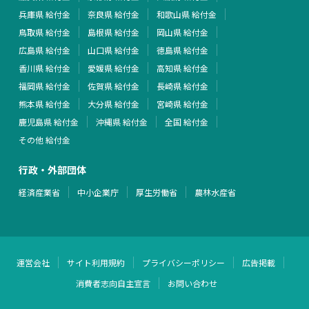
兵庫県 給付金
奈良県 給付金
和歌山県 給付金
鳥取県 給付金
島根県 給付金
岡山県 給付金
広島県 給付金
山口県 給付金
徳島県 給付金
香川県 給付金
愛媛県 給付金
高知県 給付金
福岡県 給付金
佐賀県 給付金
長崎県 給付金
熊本県 給付金
大分県 給付金
宮崎県 給付金
鹿児島県 給付金
沖縄県 給付金
全国 給付金
その他 給付金
行政・外部団体
経済産業省
中小企業庁
厚生労働省
農林水産省
運営会社
サイト利用規約
プライバシーポリシー
広告掲載
消費者志向自主宣言
お問い合わせ