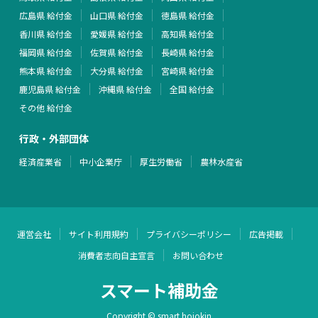
広島県 給付金
山口県 給付金
徳島県 給付金
香川県 給付金
愛媛県 給付金
高知県 給付金
福岡県 給付金
佐賀県 給付金
長崎県 給付金
熊本県 給付金
大分県 給付金
宮崎県 給付金
鹿児島県 給付金
沖縄県 給付金
全国 給付金
その他 給付金
行政・外部団体
経済産業省
中小企業庁
厚生労働省
農林水産省
運営会社
サイト利用規約
プライバシーポリシー
広告掲載
消費者志向自主宣言
お問い合わせ
スマート補助金
Copyright © smart hojokin