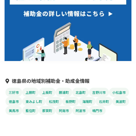
徳島県の地域別補助金・助成金情報
三好市
上勝町
上板町
勝浦町
北島町
吉野川市
小松島市
徳島市
東みよし町
松茂町
板野町
海陽町
石井町
美波町
美馬市
藍住町
那賀町
阿南市
阿波市
鳴門市