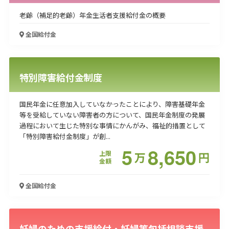
老齢（補足的老齢）年金生活者支援給付金の概要
全国
給付金
特別障害給付金制度
国民年金に任意加入していなかったことにより、障害基礎年金
等を受給していない障害者の方について、国民年金制度の発展
過程において生じた特別な事情にかんがみ、福祉的措置として
「特別障害給付金制度」が創...
5
8,650
上限
万
円
金額
全国
給付金
妊婦のための支援給付・妊婦等包括相談支援