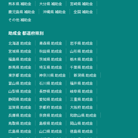
熊本県 補助金
大分県 補助金
宮崎県 補助金
鹿児島県 補助金
沖縄県 補助金
全国 補助金
その他 補助金
助成金 都道府県別
北海道 助成金
青森県 助成金
岩手県 助成金
宮城県 助成金
秋田県 助成金
山形県 助成金
福島県 助成金
茨城県 助成金
栃木県 助成金
群馬県 助成金
埼玉県 助成金
千葉県 助成金
東京都 助成金
神奈川県 助成金
新潟県 助成金
富山県 助成金
石川県 助成金
福井県 助成金
山梨県 助成金
長野県 助成金
岐阜県 助成金
静岡県 助成金
愛知県 助成金
三重県 助成金
滋賀県 助成金
京都府 助成金
大阪府 助成金
兵庫県 助成金
奈良県 助成金
和歌山県 助成金
鳥取県 助成金
島根県 助成金
岡山県 助成金
広島県 助成金
山口県 助成金
徳島県 助成金