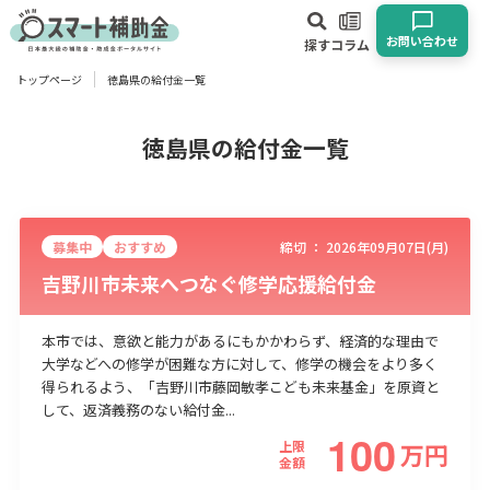
お問い合わせ
探す
コラム
トップページ
徳島県の給付金一覧
対象
企業
団体
個人
その他
徳島県の給付金一覧
エリア
募集中
おすすめ
締切 ：
2026年09月07日(月)
吉野川市未来へつなぐ修学応援給付金
本市では、意欲と能力があるにもかかわらず、経済的な理由で
業種
大学などへの修学が困難な方に対して、修学の機会をより多く
得られるよう、「吉野川市藤岡敏孝こども未来基金」を原資と
物流・運輸業
製造業
情報通信業
卸売･小売業
飲食業
して、返済義務のない給付金...
建設･不動産業
サービス業
医療･福祉
農業･林業
漁業
100
上限
万
円
宿泊･旅館業
その他
金額