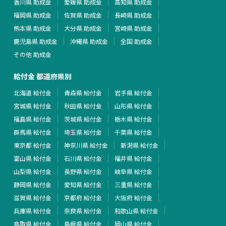
香川県 助成金
愛媛県 助成金
高知県 助成金
福岡県 助成金
佐賀県 助成金
長崎県 助成金
熊本県 助成金
大分県 助成金
宮崎県 助成金
鹿児島県 助成金
沖縄県 助成金
全国 助成金
その他 助成金
給付金 都道府県別
北海道 給付金
青森県 給付金
岩手県 給付金
宮城県 給付金
秋田県 給付金
山形県 給付金
福島県 給付金
茨城県 給付金
栃木県 給付金
群馬県 給付金
埼玉県 給付金
千葉県 給付金
東京都 給付金
神奈川県 給付金
新潟県 給付金
富山県 給付金
石川県 給付金
福井県 給付金
山梨県 給付金
長野県 給付金
岐阜県 給付金
静岡県 給付金
愛知県 給付金
三重県 給付金
滋賀県 給付金
京都府 給付金
大阪府 給付金
兵庫県 給付金
奈良県 給付金
和歌山県 給付金
鳥取県 給付金
島根県 給付金
岡山県 給付金