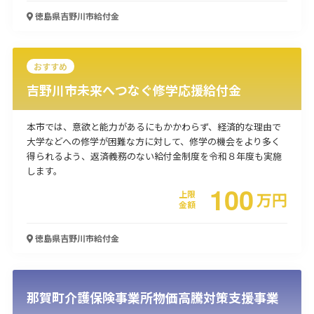
徳島県吉野川市
給付金
使い道
経営改善・経営強化
販路拡大
海外展開
設備投資
IT導入
人材採用・雇用
人材育成・福利厚生
特許・知的財産
おすすめ
起業・創業
事業承継
災害・被災者支援
コロナ関連
吉野川市未来へつなぐ修学応援給付金
環境・省エネ
テレワーク
本市では、意欲と能力があるにもかかわらず、経済的な理由で
大学などへの修学が困難な方に対して、修学の機会をより多く
得られるよう、返済義務のない給付金制度を令和８年度も実施
します。
100
上限
万
円
金額
受付中のみ
徳島県吉野川市
給付金
検索
那賀町介護保険事業所物価高騰対策支援事業