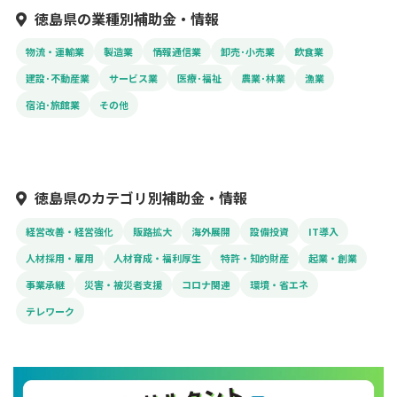
徳島県の業種別補助金・情報
物流・運輸業
製造業
情報通信業
卸売･小売業
飲食業
建設･不動産業
サービス業
医療･福祉
農業･林業
漁業
宿泊･旅館業
その他
徳島県のカテゴリ別補助金・情報
経営改善・経営強化
販路拡大
海外展開
設備投資
IT導入
人材採用・雇用
人材育成・福利厚生
特許・知的財産
起業・創業
事業承継
災害・被災者支援
コロナ関連
環境・省エネ
テレワーク