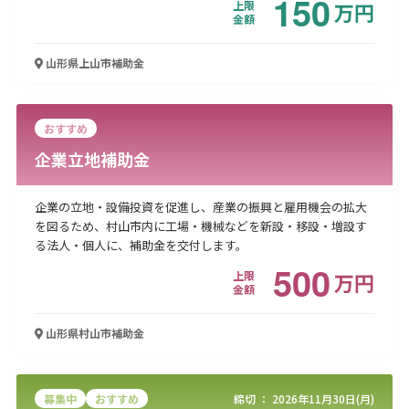
150
上限
万
円
金額
山形県上山市
補助金
おすすめ
企業立地補助金
企業の立地・設備投資を促進し、産業の振興と雇用機会の拡大
を図るため、村山市内に工場・機械などを新設・移設・増設す
る法人・個人に、補助金を交付します。
500
上限
万
円
金額
山形県村山市
補助金
募集中
おすすめ
締切 ：
2026年11月30日(月)