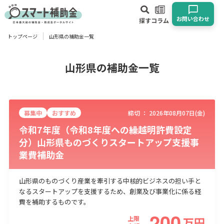
お問い合わせ
探す
コラム
トップページ
山形県の補助金一覧
対象
企業
団体
個人
その他
山形県の補助金一覧
エリア
募集中
おすすめ
締切 ：
2026年08月07日(金)
令和7年度（令和8年度への繰越明許費設定
分）山形県ものづくりスタートアップ支援事
業費補助金
業種
物流・運輸業
製造業
情報通信業
卸売･小売業
飲食業
山形県のものづくり産業を牽引する中核的ビジネスの担い手と
なるスタートアップを支援するため、創業及び事業化に係る経
建設･不動産業
サービス業
医療･福祉
農業･林業
漁業
費を補助するものです。
宿泊･旅館業
その他
200
上限
万
円