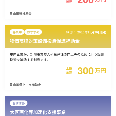
金額
使い道
山形県
補助金
経営改善・経営強化
販路拡大
海外展開
設備投資
IT導入
人材採用・雇用
人材育成・福利厚生
特許・知的財産
起業・創業
事業承継
災害・被災者支援
コロナ関連
募集中
おすすめ
締切 ：
2026年11月30日(月)
環境・省エネ
テレワーク
物価高騰対策設備投資促進補助金
市内企業が、新規事業参入や生産性の向上等のために行う設備
投資を補助する制度です。
300
上限
万
円
金額
受付中のみ
山形県上山市
補助金
検索
おすすめ
大区画化等加速化支援事業