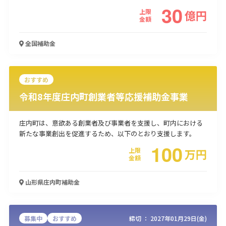
30
上限
億
円
金額
全国
補助金
おすすめ
令和8年度庄内町創業者等応援補助金事業
庄内町は、意欲ある創業者及び事業者を支援し、町内における
新たな事業創出を促進するため、以下のとおり支援します。
100
上限
万
円
金額
山形県庄内町
補助金
募集中
おすすめ
締切 ：
2027年01月29日(金)