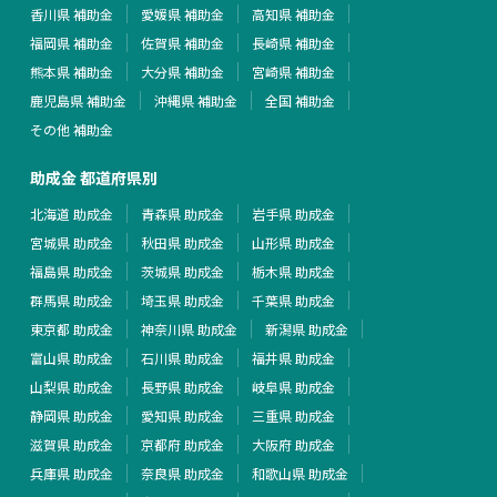
香川県 補助金
愛媛県 補助金
高知県 補助金
福岡県 補助金
佐賀県 補助金
長崎県 補助金
熊本県 補助金
大分県 補助金
宮崎県 補助金
鹿児島県 補助金
沖縄県 補助金
全国 補助金
その他 補助金
助成金 都道府県別
北海道 助成金
青森県 助成金
岩手県 助成金
宮城県 助成金
秋田県 助成金
山形県 助成金
福島県 助成金
茨城県 助成金
栃木県 助成金
群馬県 助成金
埼玉県 助成金
千葉県 助成金
東京都 助成金
神奈川県 助成金
新潟県 助成金
富山県 助成金
石川県 助成金
福井県 助成金
山梨県 助成金
長野県 助成金
岐阜県 助成金
静岡県 助成金
愛知県 助成金
三重県 助成金
滋賀県 助成金
京都府 助成金
大阪府 助成金
兵庫県 助成金
奈良県 助成金
和歌山県 助成金