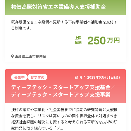
物価高騰対策省エネ設備導入支援補助金
既存設備を省エネ設備へ更新する市内事業者へ補助金を交付す
る制度です。
250
上限
万
円
金額
山形県上山市
補助金
募集中
おすすめ
締切 ：
2028年03月31日(金)
ディープテック・スタートアップ支援基金／
ディープテック・スタートアップ支援事業
技術の確立や事業化・社会実装までに長期の研究開発と大規模
な資金を要し、リスクは高いものの国や世界全体で対処すべき
経済社会課題の解決にも資すると考えられる革新的な技術の研
究開発に取り組んでいる「デ...