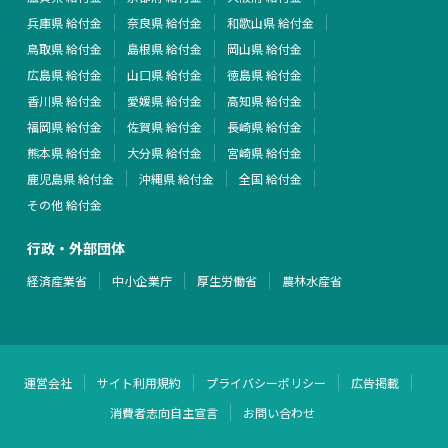
兵庫県 給付金
奈良県 給付金
和歌山県 給付金
鳥取県 給付金
島根県 給付金
岡山県 給付金
広島県 給付金
山口県 給付金
徳島県 給付金
香川県 給付金
愛媛県 給付金
高知県 給付金
福岡県 給付金
佐賀県 給付金
長崎県 給付金
熊本県 給付金
大分県 給付金
宮崎県 給付金
鹿児島県 給付金
沖縄県 給付金
全国 給付金
その他 給付金
行政・外部団体
経済産業省
中小企業庁
厚生労働省
農林水産省
運営会社
サイト利用規約
プライバシーポリシー
広告掲載
消費者志向自主宣言
お問い合わせ