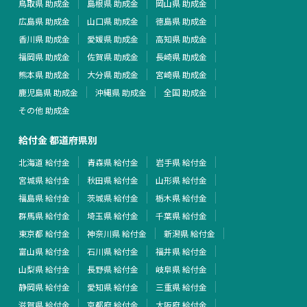
鳥取県 助成金
島根県 助成金
岡山県 助成金
広島県 助成金
山口県 助成金
徳島県 助成金
香川県 助成金
愛媛県 助成金
高知県 助成金
福岡県 助成金
佐賀県 助成金
長崎県 助成金
熊本県 助成金
大分県 助成金
宮崎県 助成金
鹿児島県 助成金
沖縄県 助成金
全国 助成金
その他 助成金
給付金 都道府県別
北海道 給付金
青森県 給付金
岩手県 給付金
宮城県 給付金
秋田県 給付金
山形県 給付金
福島県 給付金
茨城県 給付金
栃木県 給付金
群馬県 給付金
埼玉県 給付金
千葉県 給付金
東京都 給付金
神奈川県 給付金
新潟県 給付金
富山県 給付金
石川県 給付金
福井県 給付金
山梨県 給付金
長野県 給付金
岐阜県 給付金
静岡県 給付金
愛知県 給付金
三重県 給付金
滋賀県 給付金
京都府 給付金
大阪府 給付金