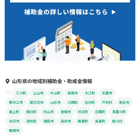
山形県の地域別補助金・助成金情報
三川町
上山市
中山町
南陽市
大江町
天童市
寒河江市
尾花沢市
山形市
川西町
庄内町
戸沢村
新庄市
最上町
朝日町
村山市
東根市
河北町
白鷹町
真室川町
米沢市
遊佐町
酒田市
長井市
飯豊町
高畠町
鮭川村
鶴岡市