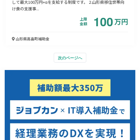
して最大100万円+αを支給する制度です。 2.山形県移住世帯向
け食の支援事...
100
上限
万
円
金額
山形県高畠町
補助金
次のページへ