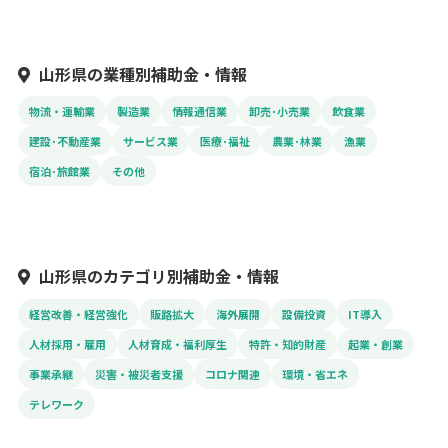
山形県の業種別補助金・情報
物流・運輸業
製造業
情報通信業
卸売･小売業
飲食業
建設･不動産業
サービス業
医療･福祉
農業･林業
漁業
宿泊･旅館業
その他
山形県のカテゴリ別補助金・情報
経営改善・経営強化
販路拡大
海外展開
設備投資
IT導入
人材採用・雇用
人材育成・福利厚生
特許・知的財産
起業・創業
事業承継
災害・被災者支援
コロナ関連
環境・省エネ
テレワーク