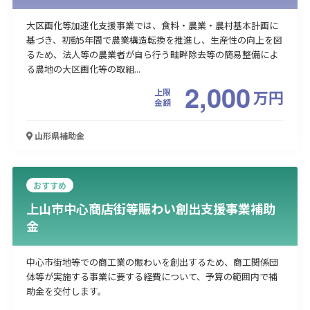
大区画化等加速化支援事業では、⾷料・農業・農村基本計画に
基づき、初動5年間で農業構造転換を推進し、⽣産性の向上を図
るため、法⼈等の農業者が⾃ら⾏う畦畔除去等の簡易整備によ
る農地の大区画化等の取組...
2,000
上限
万
円
金額
山形県
補助金
おすすめ
上山市中心商店街等賑わい創出支援事業補助
金
中心市街地等での商工業の賑わいを創出するため、商工関係団
体等が実施する事業に要する経費について、予算の範囲内で補
助金を交付します。