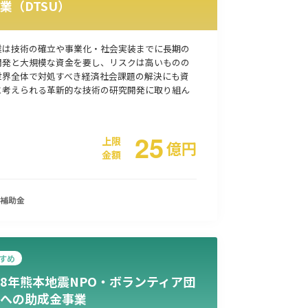
業（DTSU）
事業承継
災害・被災者支援
コロナ関連
環境・省エネ
業は技術の確立や事業化・社会実装までに長期の
開発と大規模な資金を要し、リスクは高いものの
世界全体で対処すべき経済社会課題の解決にも資
と考えられる革新的な技術の研究開発に取り組ん
25
上限
億
円
金額
補助金
すめ
8年熊本地震NPO・ボランティア団
への助成金事業