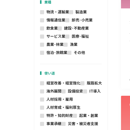
業種
物流・運輸業
製造業
情報通信業
卸売･小売業
飲食業
建設･不動産業
サービス業
医療･福祉
農業･林業
漁業
宿泊･旅館業
その他
使い道
経営改善・経営強化
販路拡大
海外展開
設備投資
IT導入
人材採用・雇用
人材育成・福利厚生
特許・知的財産
起業・創業
事業承継
災害・被災者支援