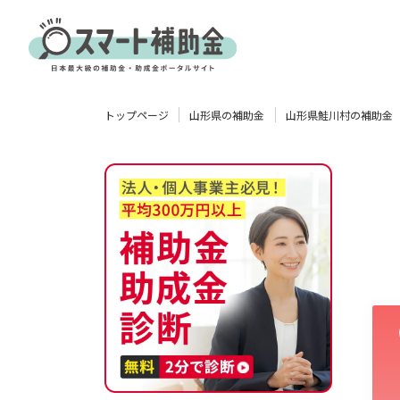
対象
トップページ
山形県の補助金
山形県鮭川村の補助金
企業
団体
個人
その他
エリア
業種
物流・運輸業
製造業
情報通信業
卸売･小売業
飲食業