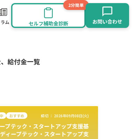
2分簡単
お問い合わせ
コラム
セルフ補助金診断
金、給付金一覧
中
おすすめ
締切 ：
2026年09月08日(火)
ープテック・スタートアップ支援基
旅館業
その他
ディープテック・スタートアップ支