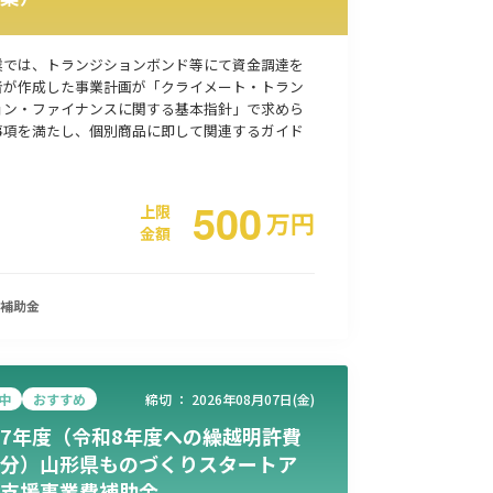
業では、トランジションボンド等にて資金調達を
者が作成した事業計画が「クライメート・トラン
ョン・ファイナンスに関する基本指針」で求めら
事項を満たし、個別商品に即して関連するガイド
500
上限
万
円
金額
補助金
中
おすすめ
締切 ：
2026年08月07日(金)
7年度（令和8年度への繰越明許費
分）山形県ものづくりスタートア
支援事業費補助金