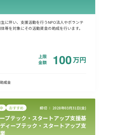
発生に伴い、支援活動を行うNPO法人やボランテ
団体等を対象にその活動資金の助成を行います。
100
上限
万
円
金額
助成金
中
おすすめ
締切 ：
2028年03月31日(金)
ープテック・スタートアップ支援基
ディープテック・スタートアップ支
業