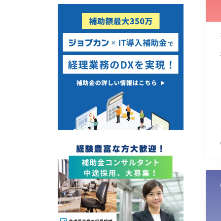
使い道
経営改善・経営強化
販路拡大
海外展開
設備投資
IT導入
テレワーク
受付中のみ