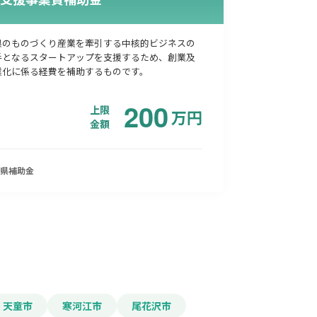
県のものづくり産業を牽引する中核的ビジネスの
手となるスタートアップを支援するため、創業及
業化に係る経費を補助するものです。
200
上限
万
円
金額
県
補助金
天童市
寒河江市
尾花沢市