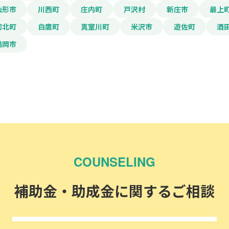
山形市
川西町
庄内町
戸沢村
新庄市
最上
河北町
白鷹町
真室川町
米沢市
遊佐町
酒
鶴岡市
COUNSELING
補助金・助成金に関するご相談