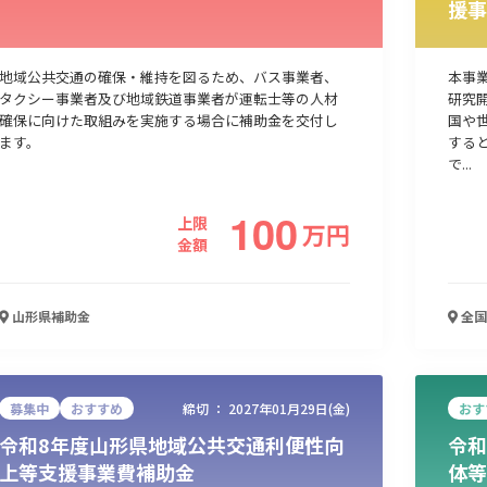
援事
人材採用・雇用
人材育成・福利厚生
特許・知的財産
起業・創業
地域公共交通の確保・維持を図るため、バス事業者、
本事
タクシー事業者及び地域鉄道事業者が運転士等の人材
研究
確保に向けた取組みを実施する場合に補助金を交付し
国や
ます。
する
で...
100
上限
万
円
金額
山形県
補助金
全国
検索
募集中
おすすめ
締切 ：
2027年01月29日(金)
おす
令和8年度山形県地域公共交通利便性向
令和
上等支援事業費補助金
体等