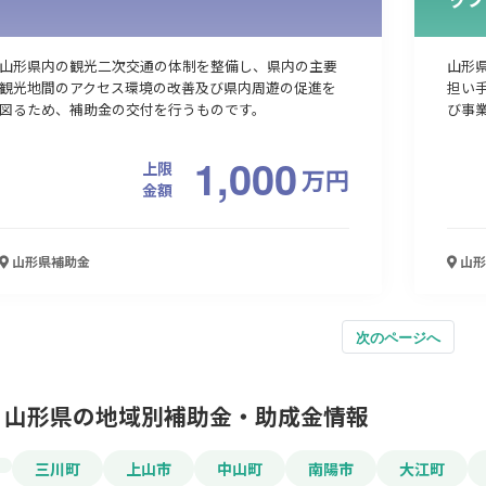
山形県内の観光二次交通の体制を整備し、県内の主要
山形
観光地間のアクセス環境の改善及び県内周遊の促進を
担い
図るため、補助金の交付を行うものです。
び事
1,000
上限
万
円
金額
山形県
補助金
山形
次のページへ
山形県の地域別補助金・助成金情報
三川町
上山市
中山町
南陽市
大江町