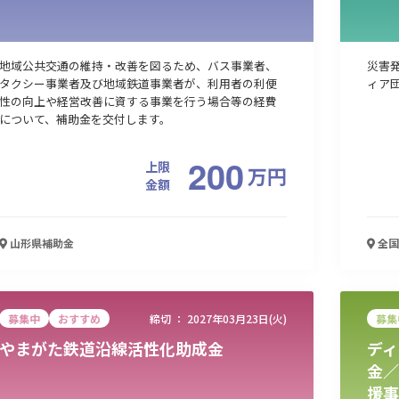
地域公共交通の維持・改善を図るため、バス事業者、
災害
タクシー事業者及び地域鉄道事業者が、利用者の利便
ィア
性の向上や経営改善に資する事業を行う場合等の経費
について、補助金を交付します。
200
上限
万
円
金額
山形県
補助金
全国
募集中
おすすめ
締切 ：
2027年03月23日(火)
募集
やまがた鉄道沿線活性化助成金
ディ
金／
援事