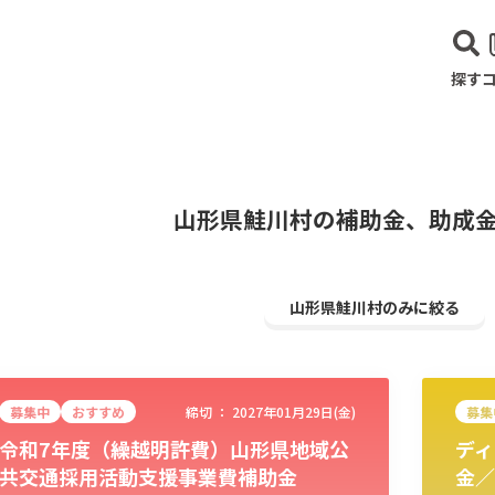
探す
山形県鮭川村の補助金、助成
山形県鮭川村のみに絞る
募集中
おすすめ
締切 ：
2027年01月29日(金)
募集
令和7年度（繰越明許費）山形県地域公
ディ
建設･不動産業
サービス業
医療･福祉
農業･林業
漁業
宿泊･
共交通採用活動支援事業費補助金
金／