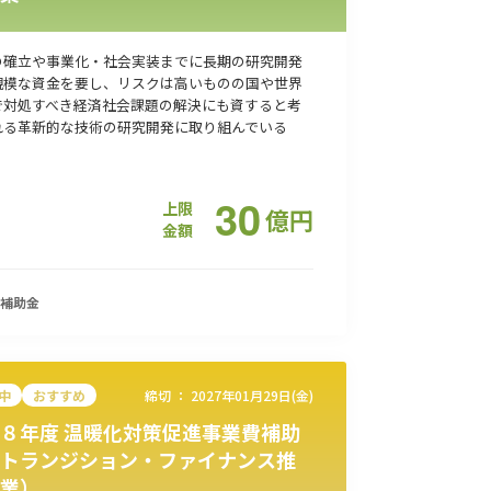
の確立や事業化・社会実装までに長期の研究開発
規模な資金を要し、リスクは高いものの国や世界
で対処すべき経済社会課題の解決にも資すると考
れる革新的な技術の研究開発に取り組んでいる
30
上限
億
円
金額
補助金
中
おすすめ
締切 ：
2027年01月29日(金)
８年度 温暖化対策促進事業費補助
トランジション・ファイナンス推
業）