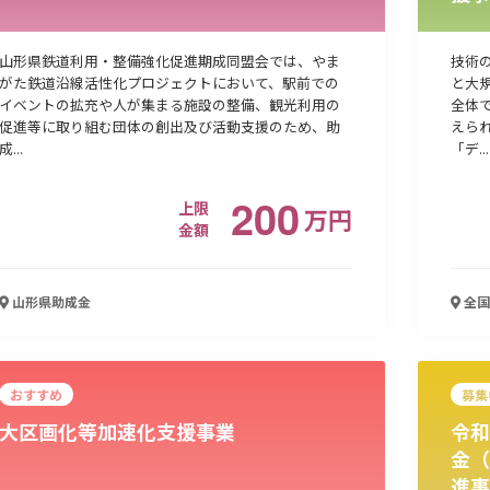
山形県鉄道利用・整備強化促進期成同盟会では、やま
技術
がた鉄道沿線活性化プロジェクトにおいて、駅前での
と大
イベントの拡充や人が集まる施設の整備、観光利用の
全体
促進等に取り組む団体の創出及び活動支援のため、助
えら
成...
「デ...
200
上限
万
円
金額
山形県
助成金
全国
おすすめ
募集
大区画化等加速化支援事業
令和
金（
進事