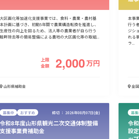
大区画化等加速化支援事業では、⾷料・農業・農村基
本事
本計画に基づき、初動5年間で農業構造転換を推進し、
行う
⽣産性の向上を図るため、法⼈等の農業者が⾃ら⾏う
ジシ
畦畔除去等の簡易整備による農地の大区画化等の取組...
れる
ラ...
2,000
上限
万
円
金額
山形県
補助金
全国
募集中
おすすめ
締切 ：
2026年08月07日(金)
募集
令和8年度山形県観光二次交通体制整備
令和
支援事業費補助金
設定
ップ