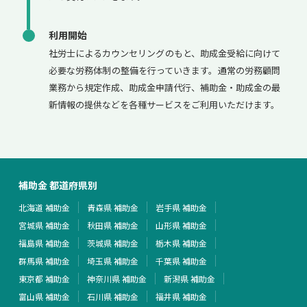
利用開始
社労士によるカウンセリングのもと、助成金受給に向けて
必要な労務体制の整備を行っていきます。通常の労務顧問
業務から規定作成、助成金申請代行、補助金・助成金の最
新情報の提供などを各種サービスをご利用いただけます。
補助金 都道府県別
北海道 補助金
青森県 補助金
岩手県 補助金
宮城県 補助金
秋田県 補助金
山形県 補助金
福島県 補助金
茨城県 補助金
栃木県 補助金
群馬県 補助金
埼玉県 補助金
千葉県 補助金
東京都 補助金
神奈川県 補助金
新潟県 補助金
富山県 補助金
石川県 補助金
福井県 補助金