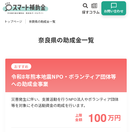
お問い合わせ
探す
コラム
トップページ
奈良県の助成金一覧
対象
企業
団体
個人
その他
奈良県の助成金一覧
エリア
おすすめ
令和8年熊本地震NPO・ボランティア団体等
への助成金事業
業種
災害発生に伴い、支援活動を行うNPO法人やボランティア団体
等を対象にその活動資金の助成を行います。
物流・運輸業
製造業
情報通信業
卸売･小売業
飲食業
100
建設･不動産業
サービス業
医療･福祉
農業･林業
漁業
上限
万
円
金額
宿泊･旅館業
その他