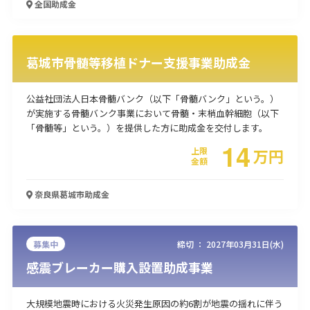
全国
助成金
使い道
経営改善・経営強化
販路拡大
海外展開
設備投資
IT導入
葛城市骨髄等移植ドナー支援事業助成金
人材採用・雇用
人材育成・福利厚生
特許・知的財産
起業・創業
事業承継
災害・被災者支援
コロナ関連
公益社団法人日本骨髄バンク（以下「骨髄バンク」という。）
環境・省エネ
テレワーク
が実施する骨髄バンク事業において骨髄・末梢血幹細胞（以下
「骨髄等」という。）を提供した方に助成金を交付します。
14
上限
万
円
金額
奈良県葛城市
助成金
受付中のみ
募集中
締切 ：
2027年03月31日(水)
感震ブレーカー購入設置助成事業
検索
大規模地震時における火災発生原因の約6割が地震の揺れに伴う