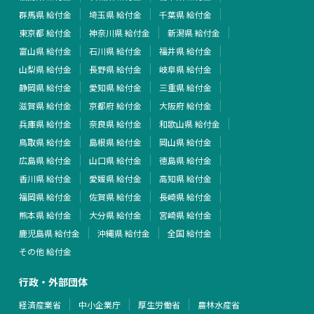
群馬県 給付金
埼玉県 給付金
千葉県 給付金
東京都 給付金
神奈川県 給付金
新潟県 給付金
富山県 給付金
石川県 給付金
福井県 給付金
山梨県 給付金
長野県 給付金
岐阜県 給付金
静岡県 給付金
愛知県 給付金
三重県 給付金
滋賀県 給付金
京都府 給付金
大阪府 給付金
兵庫県 給付金
奈良県 給付金
和歌山県 給付金
鳥取県 給付金
島根県 給付金
岡山県 給付金
広島県 給付金
山口県 給付金
徳島県 給付金
香川県 給付金
愛媛県 給付金
高知県 給付金
福岡県 給付金
佐賀県 給付金
長崎県 給付金
熊本県 給付金
大分県 給付金
宮崎県 給付金
鹿児島県 給付金
沖縄県 給付金
全国 給付金
その他 給付金
行政・外部団体
経済産業省
中小企業庁
厚生労働省
農林水産省