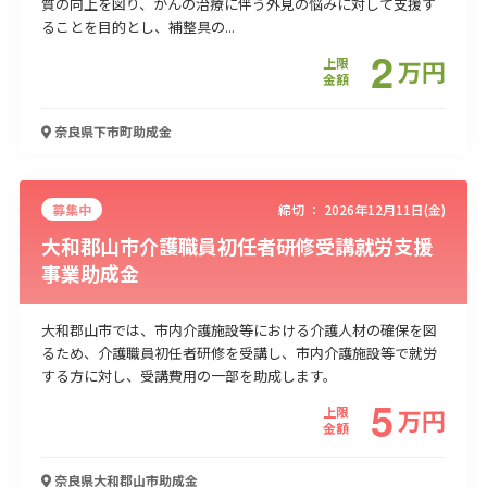
質の向上を図り、がんの治療に伴う外見の悩みに対して支援す
ることを目的とし、補整具の...
2
上限
万
円
金額
奈良県下市町
助成金
募集中
締切 ：
2026年12月11日(金)
大和郡山市介護職員初任者研修受講就労支援
事業助成金
大和郡山市では、市内介護施設等における介護人材の確保を図
るため、介護職員初任者研修を受講し、市内介護施設等で就労
する方に対し、受講費用の一部を助成します。
5
上限
万
円
金額
奈良県大和郡山市
助成金