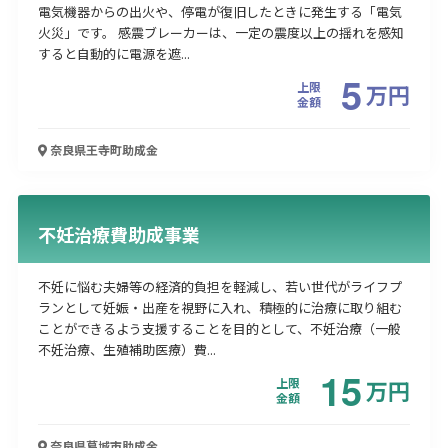
電気機器からの出火や、停電が復旧したときに発生する「電気
火災」です。 感震ブレーカーは、一定の震度以上の揺れを感知
すると自動的に電源を遮...
5
上限
万
円
金額
奈良県王寺町
助成金
不妊治療費助成事業
不妊に悩む夫婦等の経済的負担を軽減し、若い世代がライフプ
ランとして妊娠・出産を視野に入れ、積極的に治療に取り組む
ことができるよう支援することを目的として、不妊治療（一般
不妊治療、生殖補助医療）費...
15
上限
万
円
金額
奈良県葛城市
助成金