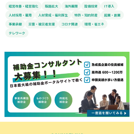
経営改善・経営強化
販路拡大
海外展開
設備投資
IT導入
人材採用・雇用
人材育成・福利厚生
特許・知的財産
起業・創業
事業承継
災害・被災者支援
コロナ関連
環境・省エネ
テレワーク