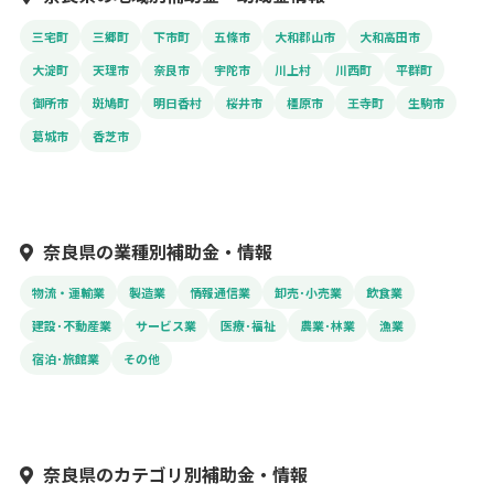
三宅町
三郷町
下市町
五條市
大和郡山市
大和高田市
大淀町
天理市
奈良市
宇陀市
川上村
川西町
平群町
御所市
斑鳩町
明日香村
桜井市
橿原市
王寺町
生駒市
葛城市
香芝市
奈良県の業種別補助金・情報
物流・運輸業
製造業
情報通信業
卸売･小売業
飲食業
建設･不動産業
サービス業
医療･福祉
農業･林業
漁業
宿泊･旅館業
その他
奈良県のカテゴリ別補助金・情報