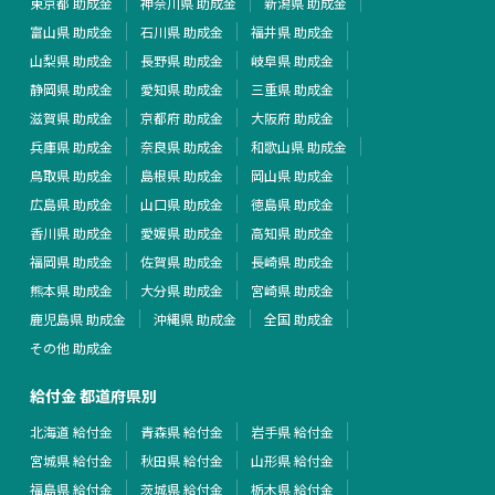
東京都 助成金
神奈川県 助成金
新潟県 助成金
富山県 助成金
石川県 助成金
福井県 助成金
山梨県 助成金
長野県 助成金
岐阜県 助成金
静岡県 助成金
愛知県 助成金
三重県 助成金
滋賀県 助成金
京都府 助成金
大阪府 助成金
兵庫県 助成金
奈良県 助成金
和歌山県 助成金
鳥取県 助成金
島根県 助成金
岡山県 助成金
広島県 助成金
山口県 助成金
徳島県 助成金
香川県 助成金
愛媛県 助成金
高知県 助成金
福岡県 助成金
佐賀県 助成金
長崎県 助成金
熊本県 助成金
大分県 助成金
宮崎県 助成金
鹿児島県 助成金
沖縄県 助成金
全国 助成金
その他 助成金
給付金 都道府県別
北海道 給付金
青森県 給付金
岩手県 給付金
宮城県 給付金
秋田県 給付金
山形県 給付金
福島県 給付金
茨城県 給付金
栃木県 給付金