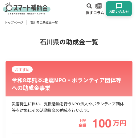
お問い合わせ
探す
コラム
トップページ
石川県の助成金一覧
対象
企業
団体
個人
その他
石川県の助成金一覧
エリア
おすすめ
令和8年熊本地震NPO・ボランティア団体等
への助成金事業
業種
災害発生に伴い、支援活動を行うNPO法人やボランティア団体
等を対象にその活動資金の助成を行います。
物流・運輸業
製造業
情報通信業
卸売･小売業
飲食業
100
建設･不動産業
サービス業
医療･福祉
農業･林業
漁業
上限
万
円
金額
宿泊･旅館業
その他