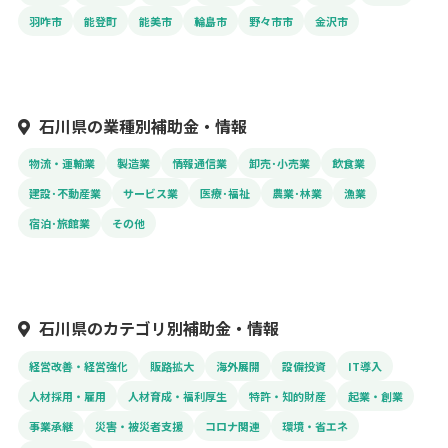
羽咋市
能登町
能美市
輪島市
野々市市
金沢市
石川県の業種別補助金・情報
物流・運輸業
製造業
情報通信業
卸売･小売業
飲食業
建設･不動産業
サービス業
医療･福祉
農業･林業
漁業
宿泊･旅館業
その他
石川県のカテゴリ別補助金・情報
経営改善・経営強化
販路拡大
海外展開
設備投資
IT導入
人材採用・雇用
人材育成・福利厚生
特許・知的財産
起業・創業
事業承継
災害・被災者支援
コロナ関連
環境・省エネ