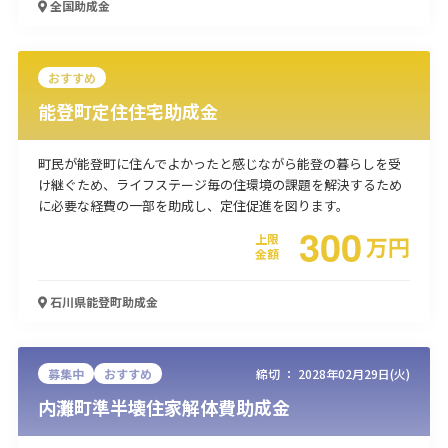
全国
助成金
使い道
経営改善・経営強化
販路拡大
海外展開
設備投資
IT導入
おすすめ
人材採用・雇用
人材育成・福利厚生
特許・知的財産
能登町定住住宅助成金
起業・創業
事業承継
災害・被災者支援
コロナ関連
環境・省エネ
テレワーク
町民が能登町に住んでよかったと感じながら能登の暮らしを受
け継ぐため、ライフステージ毎の住環境の課題を解決するため
に必要な経費の一部を助成し、定住促進を図ります。
300
上限
万
円
金額
受付中のみ
石川県能登町
助成金
募集中
おすすめ
締切 ：
2028年02月29日(火)
検索
内灘町準半壊住家解体費助成金