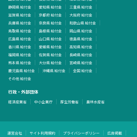
静岡県 給付金
愛知県 給付金
三重県 給付金
滋賀県 給付金
京都府 給付金
大阪府 給付金
兵庫県 給付金
奈良県 給付金
和歌山県 給付金
鳥取県 給付金
島根県 給付金
岡山県 給付金
広島県 給付金
山口県 給付金
徳島県 給付金
香川県 給付金
愛媛県 給付金
高知県 給付金
福岡県 給付金
佐賀県 給付金
長崎県 給付金
熊本県 給付金
大分県 給付金
宮崎県 給付金
鹿児島県 給付金
沖縄県 給付金
全国 給付金
その他 給付金
行政・外部団体
経済産業省
中小企業庁
厚生労働省
農林水産省
運営会社
サイト利用規約
プライバシーポリシー
広告掲載