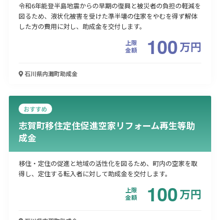
令和6年能登半島地震からの早期の復興と被災者の負担の軽減を
図るため、液状化被害を受けた準半壊の住家をやむを得ず解体
した方の費用に対し、助成金を交付します。
100
上限
万
円
金額
石川県内灘町
助成金
おすすめ
志賀町移住定住促進空家リフォーム再生等助
成金
移住・定住の促進と地域の活性化を図るため、町内の空家を取
得し、定住する転入者に対して助成金を交付します。
100
上限
万
円
金額