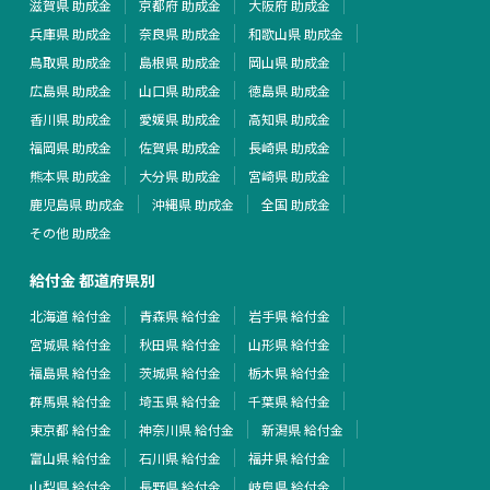
滋賀県 助成金
京都府 助成金
大阪府 助成金
兵庫県 助成金
奈良県 助成金
和歌山県 助成金
鳥取県 助成金
島根県 助成金
岡山県 助成金
広島県 助成金
山口県 助成金
徳島県 助成金
香川県 助成金
愛媛県 助成金
高知県 助成金
福岡県 助成金
佐賀県 助成金
長崎県 助成金
熊本県 助成金
大分県 助成金
宮崎県 助成金
鹿児島県 助成金
沖縄県 助成金
全国 助成金
その他 助成金
給付金 都道府県別
北海道 給付金
青森県 給付金
岩手県 給付金
宮城県 給付金
秋田県 給付金
山形県 給付金
福島県 給付金
茨城県 給付金
栃木県 給付金
群馬県 給付金
埼玉県 給付金
千葉県 給付金
東京都 給付金
神奈川県 給付金
新潟県 給付金
富山県 給付金
石川県 給付金
福井県 給付金
山梨県 給付金
長野県 給付金
岐阜県 給付金