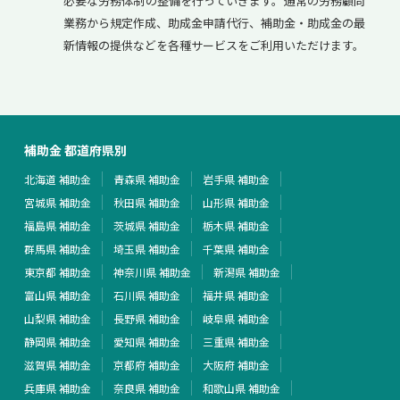
必要な労務体制の整備を行っていきます。通常の労務顧問
業務から規定作成、助成金申請代行、補助金・助成金の最
新情報の提供などを各種サービスをご利用いただけます。
補助金 都道府県別
北海道 補助金
青森県 補助金
岩手県 補助金
宮城県 補助金
秋田県 補助金
山形県 補助金
福島県 補助金
茨城県 補助金
栃木県 補助金
群馬県 補助金
埼玉県 補助金
千葉県 補助金
東京都 補助金
神奈川県 補助金
新潟県 補助金
富山県 補助金
石川県 補助金
福井県 補助金
山梨県 補助金
長野県 補助金
岐阜県 補助金
静岡県 補助金
愛知県 補助金
三重県 補助金
滋賀県 補助金
京都府 補助金
大阪府 補助金
兵庫県 補助金
奈良県 補助金
和歌山県 補助金