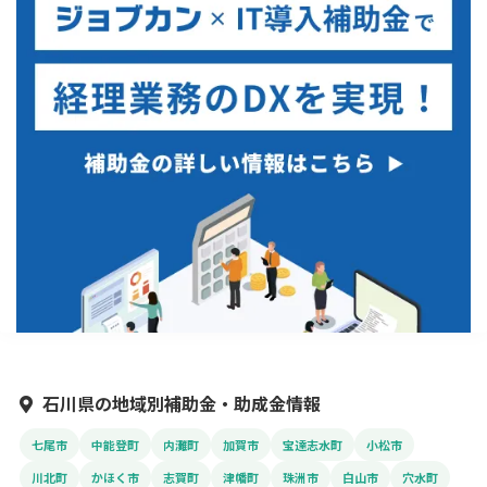
石川県の地域別補助金・助成金情報
七尾市
中能登町
内灘町
加賀市
宝達志水町
小松市
川北町
かほく市
志賀町
津幡町
珠洲市
白山市
穴水町