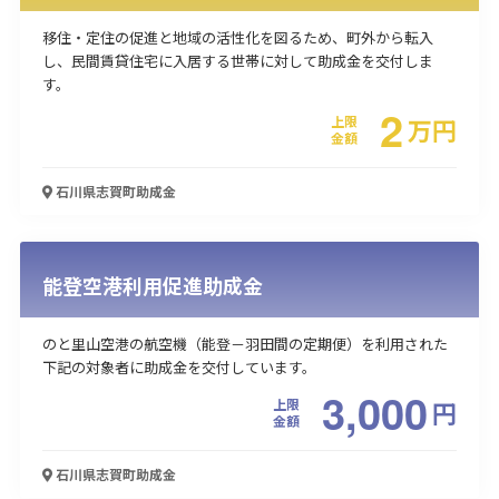
移住・定住の促進と地域の活性化を図るため、町外から転入
し、民間賃貸住宅に入居する世帯に対して助成金を交付しま
す。
2
上限
万
円
金額
石川県志賀町
助成金
能登空港利用促進助成金
のと里山空港の航空機（能登－羽田間の定期便）を利用された
下記の対象者に助成金を交付しています。
3,000
上限
円
金額
石川県志賀町
助成金