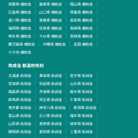
鳥取県 補助金
島根県 補助金
岡山県 補助金
広島県 補助金
山口県 補助金
徳島県 補助金
香川県 補助金
愛媛県 補助金
高知県 補助金
福岡県 補助金
佐賀県 補助金
長崎県 補助金
熊本県 補助金
大分県 補助金
宮崎県 補助金
鹿児島県 補助金
沖縄県 補助金
全国 補助金
その他 補助金
助成金 都道府県別
北海道 助成金
青森県 助成金
岩手県 助成金
宮城県 助成金
秋田県 助成金
山形県 助成金
福島県 助成金
茨城県 助成金
栃木県 助成金
群馬県 助成金
埼玉県 助成金
千葉県 助成金
東京都 助成金
神奈川県 助成金
新潟県 助成金
富山県 助成金
石川県 助成金
福井県 助成金
山梨県 助成金
長野県 助成金
岐阜県 助成金
静岡県 助成金
愛知県 助成金
三重県 助成金