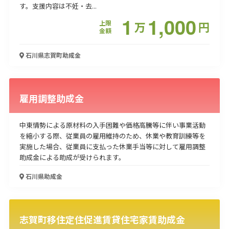
す。支援内容は不妊・去...
1
1,000
上限
万
円
金額
石川県志賀町
助成金
雇用調整助成金
中東情勢による原材料の入手困難や価格高騰等に伴い事業活動
を縮小する際、従業員の雇用維持のため、休業や教育訓練等を
実施した場合、従業員に支払った休業手当等に対して雇用調整
助成金による助成が受けられます。
石川県
助成金
志賀町移住定住促進賃貸住宅家賃助成金