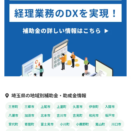
埼玉県の地域別補助金・助成金情報
三芳町
三郷市
上尾市
上里町
久喜市
伊奈町
入間市
八潮市
加須市
北本市
吉川市
吉見町
和光市
坂戸市
宮代町
寄居町
富士見市
小川町
小鹿野町
嵐山町
川口市