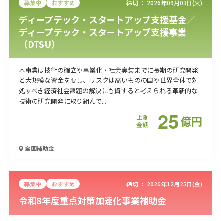
募集中
おすすめ
締切 ：
2026年09月08日(火)
ディープテック・スタートアップ支援基金／
ディープテック・スタートアップ支援事業
（DTSU）
本事業は技術の確立や事業化・社会実装までに長期の研究開発
と大規模な資金を要し、リスクは高いものの国や世界全体で対
処すべき経済社会課題の解決にも資すると考えられる革新的な
技術の研究開発に取り組んで...
25
上限
億
円
金額
全国
補助金
募集中
おすすめ
締切 ：
2026年12月25日(金)
令和8年度重点対策加速化事業補助金