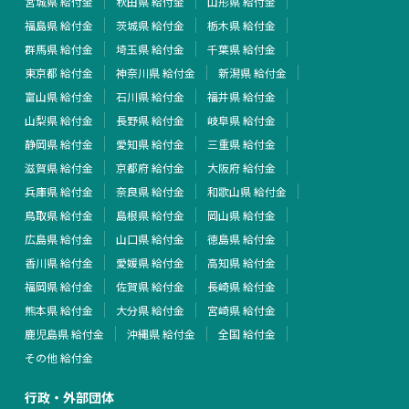
宮城県 給付金
秋田県 給付金
山形県 給付金
福島県 給付金
茨城県 給付金
栃木県 給付金
群馬県 給付金
埼玉県 給付金
千葉県 給付金
東京都 給付金
神奈川県 給付金
新潟県 給付金
富山県 給付金
石川県 給付金
福井県 給付金
山梨県 給付金
長野県 給付金
岐阜県 給付金
静岡県 給付金
愛知県 給付金
三重県 給付金
滋賀県 給付金
京都府 給付金
大阪府 給付金
兵庫県 給付金
奈良県 給付金
和歌山県 給付金
鳥取県 給付金
島根県 給付金
岡山県 給付金
広島県 給付金
山口県 給付金
徳島県 給付金
香川県 給付金
愛媛県 給付金
高知県 給付金
福岡県 給付金
佐賀県 給付金
長崎県 給付金
熊本県 給付金
大分県 給付金
宮崎県 給付金
鹿児島県 給付金
沖縄県 給付金
全国 給付金
その他 給付金
行政・外部団体