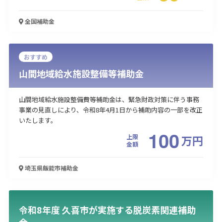
全国
補助金
おすすめ
山間地域給水施設整備等補助金
山間地域給水施設整備費等補助金は、緊急財政対策に伴う事務
事業の見直しにより、令和8年4月1日から補助内容の一部を改正
いたします。
100
上限
万
円
金額
埼玉県飯能市
補助金
令和8年度 久喜市が実施する脱炭素関連補助
金