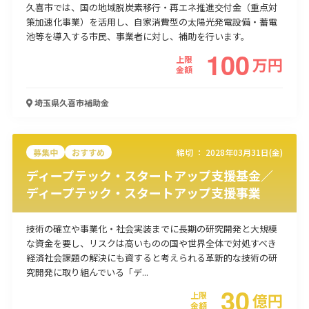
久喜市では、国の地域脱炭素移行・再エネ推進交付金（重点対
策加速化事業）を活用し、自家消費型の太陽光発電設備・蓄電
池等を導入する市民、事業者に対し、補助を行います。
100
上限
万
円
金額
埼玉県久喜市
補助金
募集中
おすすめ
締切 ：
2028年03月31日(金)
ディープテック・スタートアップ支援基金／
ディープテック・スタートアップ支援事業
技術の確立や事業化・社会実装までに長期の研究開発と大規模
な資金を要し、リスクは高いものの国や世界全体で対処すべき
経済社会課題の解決にも資すると考えられる革新的な技術の研
究開発に取り組んでいる「デ...
30
上限
億
円
金額