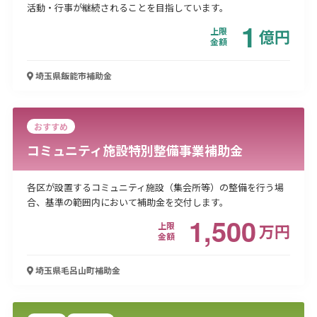
活動・行事が継続されることを目指しています。
1
上限
億
円
金額
埼玉県飯能市
補助金
おすすめ
コミュニティ施設特別整備事業補助金
各区が設置するコミュニティ施設（集会所等）の整備を行う場
合、基準の範囲内において補助金を交付します。
1,500
上限
万
円
金額
埼玉県毛呂山町
補助金