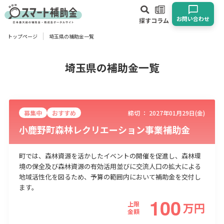
お問い合わせ
探す
コラム
トップページ
埼玉県の補助金一覧
対象
企業
団体
個人
その他
埼玉県の補助金一覧
エリア
募集中
おすすめ
締切 ：
2027年01月29日(金)
小鹿野町森林レクリエーション事業補助金
町では、森林資源を活かしたイベントの開催を促進し、森林環
業種
境の保全及び森林資源の有効活用並びに交流人口の拡大による
地域活性化を図るため、予算の範囲内において補助金を交付し
物流・運輸業
製造業
情報通信業
卸売･小売業
飲食業
ます。
建設･不動産業
サービス業
医療･福祉
農業･林業
漁業
100
上限
万
円
宿泊･旅館業
その他
金額