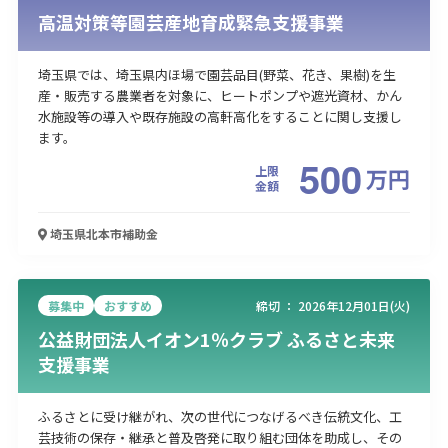
高温対策等園芸産地育成緊急支援事業
埼玉県では、埼玉県内ほ場で園芸品目(野菜、花き、果樹)を生
産・販売する農業者を対象に、ヒートポンプや遮光資材、かん
水施設等の導入や既存施設の高軒高化をすることに関し支援し
ます。
500
上限
万
円
金額
埼玉県北本市
補助金
募集中
おすすめ
締切 ：
2026年12月01日(火)
公益財団法人イオン1％クラブ ふるさと未来
支援事業
ふるさとに受け継がれ、次の世代につなげるべき伝統文化、工
芸技術の保存・継承と普及啓発に取り組む団体を助成し、その