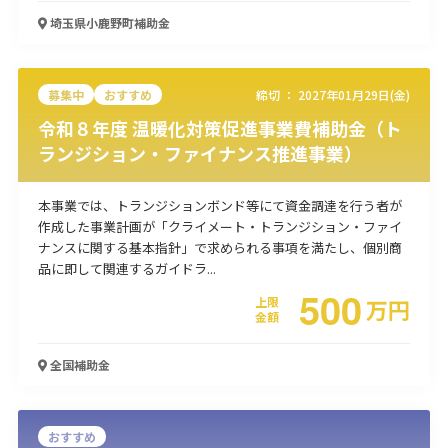
埼玉県小鹿野町
補助金
使い道
経営改善・経営強化
販路拡大
海外展開
設備投資
IT導入
人材採用・雇用
人材育成・福利厚生
特許・知的財産
募集中
おすすめ
締切 ：
2027年01月29日(金)
起業・創業
事業承継
災害・被災者支援
コロナ関連
令和８年度 温暖化対策促進事業費補助金（ト
ランジション・ファイナンス推進事業）
環境・省エネ
テレワーク
本事業では、トランジションボンド等にて資金調達を行う者が
作成した事業計画が「クライメート・トランジション・ファイ
ナンスに関する基本指針」で求められる事項を満たし、個別商
品に即して関連するガイドラ...
500
受付中のみ
上限
万
円
金額
全国
補助金
検索
おすすめ