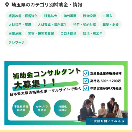
埼玉県のカテゴリ別補助金・情報
経営改善・経営強化
販路拡大
海外展開
設備投資
IT導入
人材採用・雇用
人材育成・福利厚生
特許・知的財産
起業・創業
事業承継
災害・被災者支援
コロナ関連
環境・省エネ
テレワーク