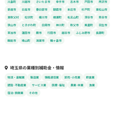
川島町
川越市
さいたま市
幸手市
志木市
戸田市
所沢市
新座市
日高市
春日部市
朝霞市
本庄市
杉戸町
東松山市
東秩父村
松伏町
桶川市
横瀬町
毛呂山町
深谷市
熊谷市
狭山市
ときがわ町
白岡市
神川町
秩父市
美里町
羽生市
草加市
蓮田市
蕨市
行田市
越谷市
ふじみ野市
長瀞町
飯能市
鳩山町
鴻巣市
鶴ヶ島市
埼玉県の業種別補助金・情報
物流・運輸業
製造業
情報通信業
卸売･小売業
飲食業
建設･不動産業
サービス業
医療･福祉
農業･林業
漁業
宿泊･旅館業
その他