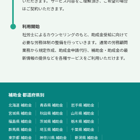
いただきます。サービス内容をご理解頂き、ご希望の場合
はご契約いただきます。
利用開始
社労士によるカウンセリングのもと、助成金受給に向けて
必要な労務体制の整備を行っていきます。通常の労務顧問
業務から規定作成、助成金申請代行、補助金・助成金の最
新情報の提供などを各種サービスをご利用いただけます。
補助金 都道府県別
北海道 補助金
青森県 補助金
岩手県 補助金
宮城県 補助金
秋田県 補助金
山形県 補助金
福島県 補助金
茨城県 補助金
栃木県 補助金
群馬県 補助金
埼玉県 補助金
千葉県 補助金
東京都 補助金
神奈川県 補助金
新潟県 補助金