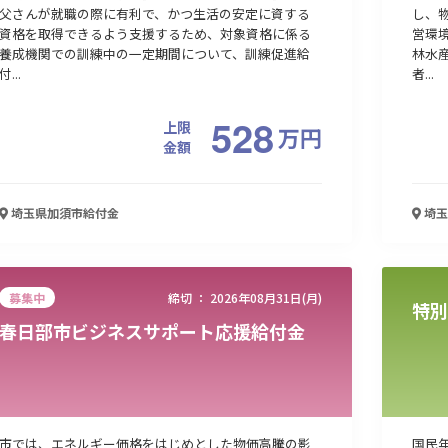
父さんが就職の際に有利で、かつ生活の安定に資する
し、
資格を取得できるよう支援するため、対象資格に係る
営環
養成機関での訓練中の一定期間について、訓練促進給
林水
付...
者...
528
上限
万
円
金額
埼玉県加須市
給付金
埼玉
募集中
締切 ：
2026年08月31日(月)
特別
春日部市ビジネスサポート応援給付金
市では、エネルギー価格をはじめとした物価高騰の影
国民