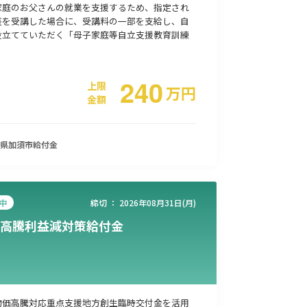
家庭のお父さんの就業を支援するため、指定され
座を受講した場合に、受講料の一部を支給し、自
役立てていただく「母子家庭等自立支援教育訓練
事業承継
災害・被災者支援
コロナ関連
環境・省エネ
240
上限
万
円
金額
県加須市
給付金
中
締切 ：
2026年08月31日(月)
高騰利益減対策給付金
物価高騰対応重点支援地方創生臨時交付金を活用