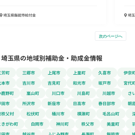
埼玉県飯能市
給付金
埼玉
次のページへ
埼玉県の地域別補助金・助成金情報
三芳町
三郷市
上尾市
上里町
久喜市
伊奈
北本市
吉川市
吉見町
和光市
坂戸市
宮代
小鹿野町
嵐山町
川口市
川島町
川越市
さ
戸田市
所沢市
新座市
日高市
春日部市
朝
東秩父村
松伏町
桶川市
横瀬町
毛呂山町
ときがわ町
白岡市
神川町
秩父市
美里町
行田市
越谷市
ふじみ野市
長瀞町
飯能市