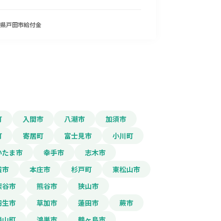
県戸田市
給付金
町
入間市
八潮市
加須市
町
寄居町
富士見市
小川町
いたま市
幸手市
志木市
霞市
本庄市
杉戸町
東松山市
深谷市
熊谷市
狭山市
羽生市
草加市
蓮田市
蕨市
鳩山町
鴻巣市
鶴ヶ島市