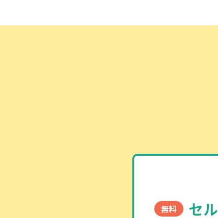
セル
無料