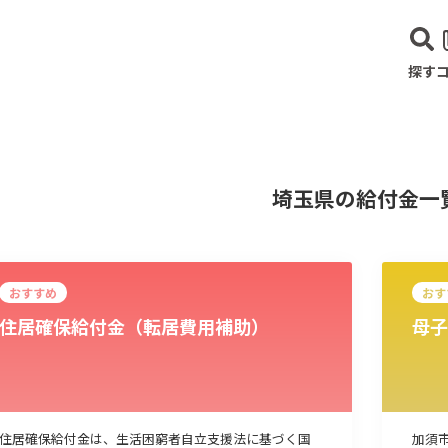
探す
埼玉県の給付金一
おすすめ
おす
住居確保給付金（転居費用補助）
母子
建設･不動産業
サービス業
医療･福祉
農業･林業
漁業
宿泊･
住居確保給付金は、生活困窮者自立支援法に基づく国
加須