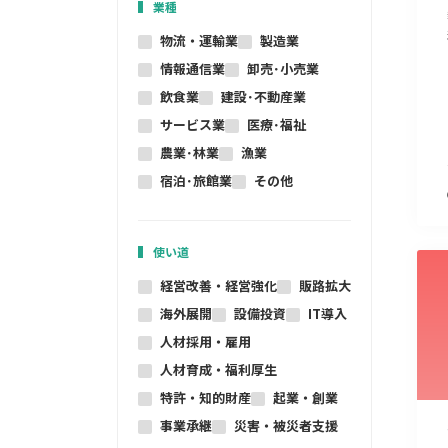
業種
物流・運輸業
製造業
情報通信業
卸売･小売業
飲食業
建設･不動産業
サービス業
医療･福祉
農業･林業
漁業
宿泊･旅館業
その他
使い道
経営改善・経営強化
販路拡大
海外展開
設備投資
IT導入
人材採用・雇用
人材育成・福利厚生
特許・知的財産
起業・創業
事業承継
災害・被災者支援