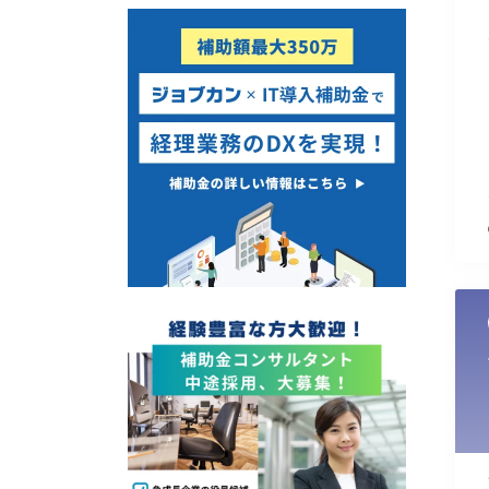
使い道
経営改善・経営強化
販路拡大
海外展開
設備投資
IT導入
テレワーク
受付中のみ