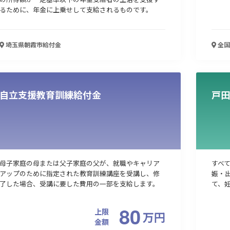
るために、年金に上乗せして支給されるものです。
埼玉県朝霞市
給付金
全国
自立支援教育訓練給付金
戸田
母子家庭の母または父子家庭の父が、就職やキャリア
すべ
アップのために指定された教育訓練講座を受講し、修
娠・
了した場合、受講に要した費用の一部を支給します。
て、
80
上限
万
円
金額