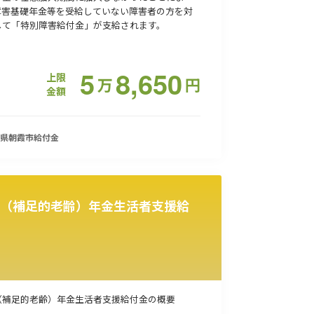
障害基礎年金等を受給していない障害者の方を対
して「特別障害給付金」が支給されます。
5
8,650
上限
万
円
金額
県朝霞市
給付金
（補足的老齢）年金生活者支援給
（補足的老齢）年金生活者支援給付金の概要