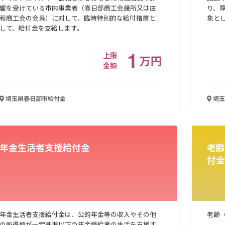
響を受けている市内事業者（春日部商工会議所又は庄
り、
和商工会の会員）に対して、臨時特別的な給付措置と
象と
して、給付金を支給します。
1
上限
万
円
金額
埼玉県春日部市
給付金
埼玉
年金生活者支援給付金
老齢
付金
年金生活者支援給付金は、公的年金等の収入やその他
老齢
の所得額が一定基準以下の年金受給者の生活を支援す