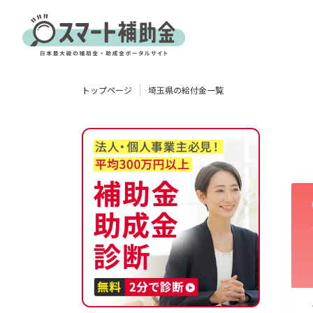
対象
トップページ
埼玉県の給付金一覧
企業
団体
個人
その他
エリア
業種
物流・運輸業
製造業
情報通信業
卸売･小売業
飲食業