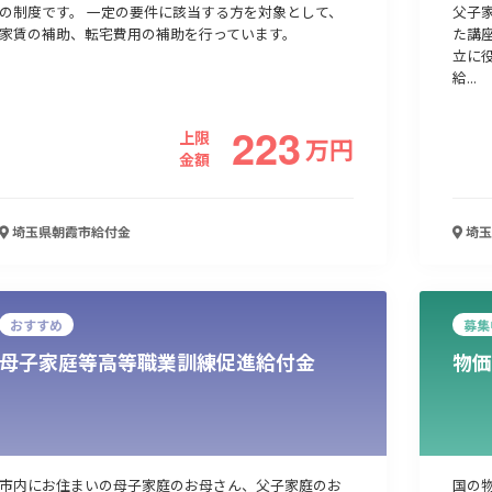
の制度です。 一定の要件に該当する方を対象として、
父子
家賃の補助、転宅費用の補助を行っています。
た講
立に
人材採用・雇用
人材育成・福利厚生
特許・知的財産
起業・創業
給...
223
上限
万
円
金額
埼玉県朝霞市
給付金
埼玉
おすすめ
募集
母子家庭等高等職業訓練促進給付金
物価
検索
市内にお住まいの母子家庭のお母さん、父子家庭のお
国の