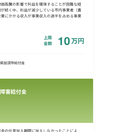
物価高騰の影響で利益を確保することが困難な経
境が続く中、利益が減少している市内事業者（農
産業にかかる収入が事業収入の過半を占める事業
10
上限
万
円
金額
県加須市
給付金
障害給付金
年金の任意加入期間に加入しなかったことによ