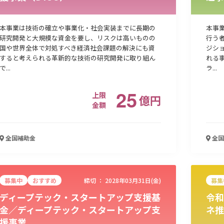
本事業は技術の確立や事業化・社会実装までに長期の
本事
研究開発と大規模な資金を要し、リスクは高いものの
行う
国や世界全体で対処すべき経済社会課題の解決にも資
ジシ
すると考えられる革新的な技術の研究開発に取り組ん
れる
で...
ラ...
25
上限
億
円
金額
全国
補助金
全国
募集中
おすすめ
締切 ：
2028年03月31日(金)
募集
ディープテック・スタートアップ支援基
令和
金／ディープテック・スタートアップ支
ネ推
援事業