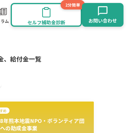
2分簡単
お問い合わせ
コラム
セルフ補助金診断
金、給付金一覧
すめ
8年熊本地震NPO・ボランティア団
旅館業
その他
への助成金事業