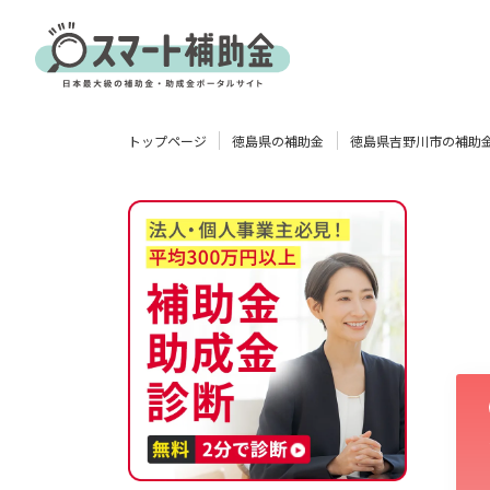
対象
トップページ
徳島県の補助金
徳島県吉野川市の補助
企業
団体
個人
その他
エリア
業種
物流・運輸業
製造業
情報通信業
卸売･小売業
飲食業