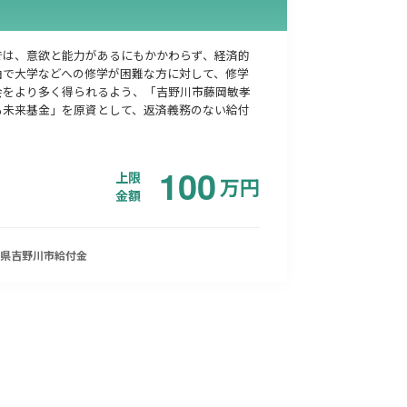
では、意欲と能力があるにもかかわらず、経済的
由で大学などへの修学が困難な方に対して、修学
会をより多く得られるよう、「吉野川市藤岡敏孝
も未来基金」を原資として、返済義務のない給付
100
上限
万
円
金額
県吉野川市
給付金