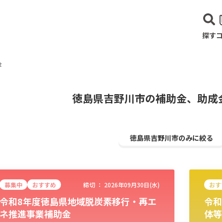
探す
金
徳島県吉野川市の補助金、助成
徳島県吉野川市のみに絞る
募集中
おすすめ
締切 ：
2026年09月30日(水)
おす
令和8年度徳島県地域脱炭素移行・再エ
令和
建設･不動産業
サービス業
医療･福祉
農業･林業
漁業
宿泊･
ネ推進事業補助金
体等