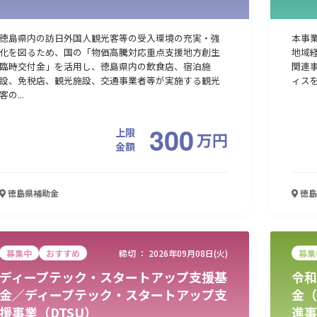
徳島県内の訪日外国人観光客等の受入環境の充実・強
本事
化を図るため、国の「物価高騰対応重点支援地方創生
地域
臨時交付金」を活用し、徳島県内の飲食店、宿泊施
関連
設、免税店、観光施設、交通事業者等が実施する観光
ィス
客の...
300
上限
万
円
金額
徳島県
補助金
徳島
募集中
おすすめ
締切 ：
2026年09月08日(火)
募集
ディープテック・スタートアップ支援基
令和
金／ディープテック・スタートアップ支
金（
援事業（DTSU）
進事