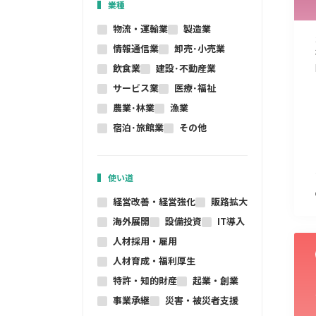
業種
物流・運輸業
製造業
情報通信業
卸売･小売業
飲食業
建設･不動産業
サービス業
医療･福祉
農業･林業
漁業
宿泊･旅館業
その他
使い道
経営改善・経営強化
販路拡大
海外展開
設備投資
IT導入
人材採用・雇用
人材育成・福利厚生
特許・知的財産
起業・創業
事業承継
災害・被災者支援