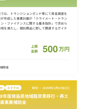
業では、トランジションボンド等にて資金調達を
者が作成した事業計画が「クライメート・トラン
ョン・ファイナンスに関する基本指針」で求めら
事項を満たし、個別商品に即して関連するガイド
500
上限
万
円
金額
補助金
中
おすすめ
締切 ：
2026年12月15日(火)
8年度徳島県地域脱炭素移行・再エ
進事業補助金