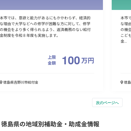
本市では、意欲と能力があるにもかかわらず、経済的
本市
な理由で大学などへの修学が困難な方に対して、修学
な理
の機会をより多く得られるよう、返済義務のない給付
の機
金制度を令和８年度も実施します。
こど
金...
100
上限
万
円
金額
徳島県吉野川市
給付金
徳島
次のページへ
徳島県の地域別補助金・助成金情報