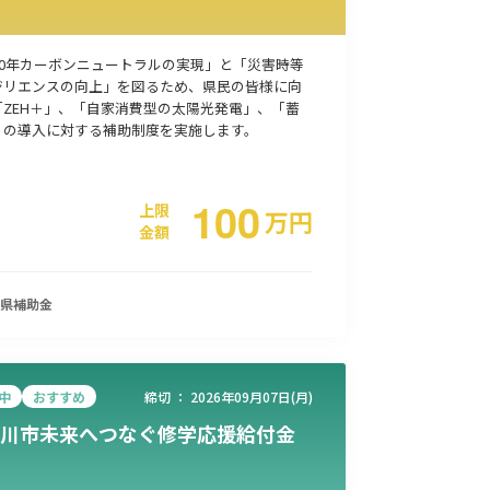
50年カーボンニュートラルの実現」と「災害時等
ジリエンスの向上」を図るため、県民の皆様に向
「ZEH＋」、「自家消費型の太陽光発電」、「蓄
」の導入に対する補助制度を実施します。
100
上限
万
円
金額
県
補助金
中
おすすめ
締切 ：
2026年09月07日(月)
川市未来へつなぐ修学応援給付金