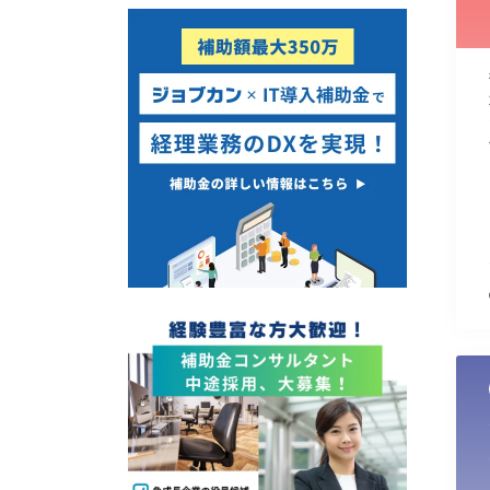
使い道
経営改善・経営強化
販路拡大
海外展開
設備投資
IT導入
テレワーク
受付中のみ