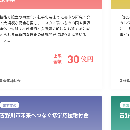
技術の確立や事業化・社会実装までに長期の研究開発
「20
と大規模な資金を要し、リスクは高いものの国や世界
のレ
全体で対処すべき経済社会課題の解決にも資すると考
けて
えられる革新的な技術の研究開発に取り組んでいる
電池
「デ...
30
上限
億
円
金額
全国
補助金
徳島
おすすめ
募集
吉野川市未来へつなぐ修学応援給付金
吉野