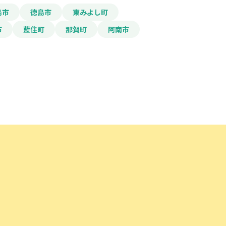
島市
徳島市
東みよし町
市
藍住町
那賀町
阿南市