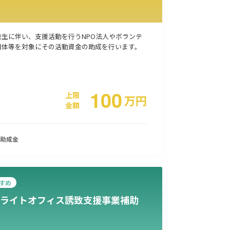
事業承継
災害・被災者支援
コロナ関連
環境・省エネ
発生に伴い、支援活動を行うNPO法人やボランテ
団体等を対象にその活動資金の助成を行います。
100
上限
万
円
金額
助成金
すめ
ライトオフィス誘致支援事業補助