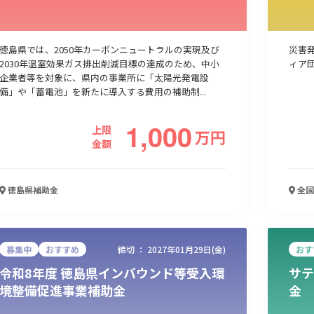
人材採用・雇用
人材育成・福利厚生
特許・知的財産
起業・創業
徳島県では、2050年カーボンニュートラルの実現及び
災害
2030年温室効果ガス排出削減目標の達成のため、中小
ィア
企業者等を対象に、県内の事業所に「太陽光発電設
備」や「蓄電池」を新たに導入する費用の補助制...
1,000
上限
万
円
金額
徳島県
補助金
全国
検索
募集中
おすすめ
締切 ：
2027年01月29日(金)
おす
令和8年度 徳島県インバウンド等受入環
サテ
境整備促進事業補助金
金