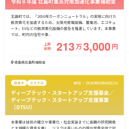
令和８年度 北島町重点対策加速化事業補助金
北島町では、「2050年カーボンニュートラル」の実現に向けた
脱炭素化を加速するため、太陽光発電設備、蓄電池、エコキュ
ート、EVなどの脱炭素化設備の普及を推進しています。本事業
では、町内の住宅や事...
213
3,000
上限
万
円
金額
徳島県北島町
補助金
募集中
おすすめ
締切 ：
2026年09月08日(火)
ディープテック・スタートアップ支援基金／
ディープテック・スタートアップ支援事業
（DTSU）
本事業は技術の確立や事業化・社会実装までに長期の研究開発
と大規模な資金を要し、リスクは高いものの国や世界全体で対