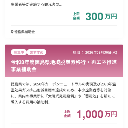
事業者等が実施する観光客の...
300
上限
万
円
金額
徳島県
補助金
募集中
おすすめ
締切 ：
2026年09月30日(水)
令和8年度徳島県地域脱炭素移行・再エネ推進
事業補助金
徳島県では、2050年カーボンニュートラルの実現及び2030年温
室効果ガス排出削減目標の達成のため、中小企業者等を対象
に、県内の事業所に「太陽光発電設備」や「蓄電池」を新たに
導入する費用の補助制...
1,000
上限
万
円
金額