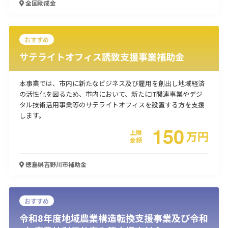
全国
助成金
使い道
経営改善・経営強化
販路拡大
海外展開
設備投資
IT導入
おすすめ
人材採用・雇用
人材育成・福利厚生
特許・知的財産
サテライトオフィス誘致支援事業補助金
起業・創業
事業承継
災害・被災者支援
コロナ関連
環境・省エネ
テレワーク
本事業では、市内に新たなビジネス及び雇用を創出し地域経済
の活性化を図るため、市内において、新たにIT関連事業やデジ
タル技術活用事業等のサテライトオフィスを設置する方を支援
します。
150
上限
万
円
金額
受付中のみ
徳島県吉野川市
補助金
おすすめ
検索
令和8年度地域農業構造転換支援事業及び令和