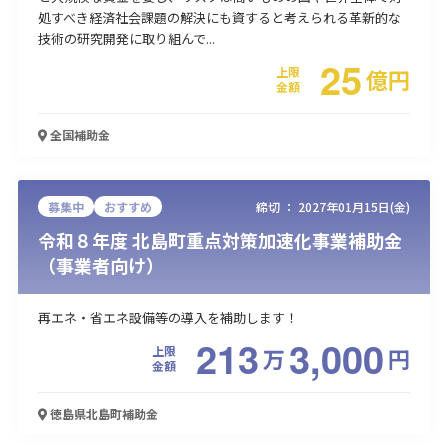
処すべき経済社会課題の解決にも資すると考えられる革新的な
技術の研究開発に取り組んで...
25
上限
億
円
金額
全国
補助金
募集中
おすすめ
締切 ：
2027年01月15日(金)
令和８年度 北島町重点対策加速化事業補助金
（事業者向け）
再エネ・省エネ設備等の導入を補助します！
213
3,000
上限
万
円
金額
徳島県北島町
補助金