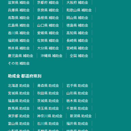
滋賀県 補助金
京都府 補助金
大阪府 補助金
兵庫県 補助金
奈良県 補助金
和歌山県 補助金
鳥取県 補助金
島根県 補助金
岡山県 補助金
広島県 補助金
山口県 補助金
徳島県 補助金
香川県 補助金
愛媛県 補助金
高知県 補助金
福岡県 補助金
佐賀県 補助金
長崎県 補助金
熊本県 補助金
大分県 補助金
宮崎県 補助金
鹿児島県 補助金
沖縄県 補助金
全国 補助金
その他 補助金
助成金 都道府県別
北海道 助成金
青森県 助成金
岩手県 助成金
宮城県 助成金
秋田県 助成金
山形県 助成金
福島県 助成金
茨城県 助成金
栃木県 助成金
群馬県 助成金
埼玉県 助成金
千葉県 助成金
東京都 助成金
神奈川県 助成金
新潟県 助成金
富山県 助成金
石川県 助成金
福井県 助成金
山梨県 助成金
長野県 助成金
岐阜県 助成金