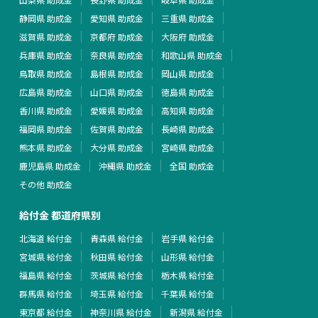
静岡県 助成金
愛知県 助成金
三重県 助成金
滋賀県 助成金
京都府 助成金
大阪府 助成金
兵庫県 助成金
奈良県 助成金
和歌山県 助成金
鳥取県 助成金
島根県 助成金
岡山県 助成金
広島県 助成金
山口県 助成金
徳島県 助成金
香川県 助成金
愛媛県 助成金
高知県 助成金
福岡県 助成金
佐賀県 助成金
長崎県 助成金
熊本県 助成金
大分県 助成金
宮崎県 助成金
鹿児島県 助成金
沖縄県 助成金
全国 助成金
その他 助成金
給付金 都道府県別
北海道 給付金
青森県 給付金
岩手県 給付金
宮城県 給付金
秋田県 給付金
山形県 給付金
福島県 給付金
茨城県 給付金
栃木県 給付金
群馬県 給付金
埼玉県 給付金
千葉県 給付金
東京都 給付金
神奈川県 給付金
新潟県 給付金