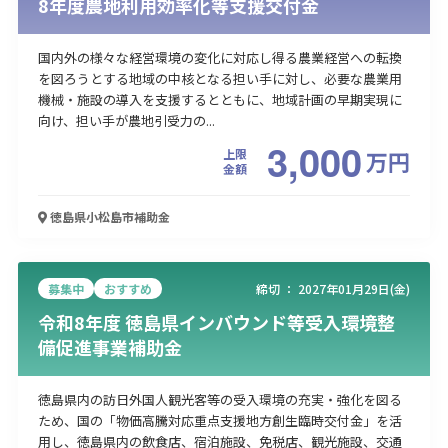
8年度農地利用効率化等支援交付金
国内外の様々な経営環境の変化に対応し得る農業経営への転換
を図ろうとする地域の中核となる担い手に対し、必要な農業用
機械・施設の導入を支援するとともに、地域計画の早期実現に
向け、担い手が農地引受力の...
3,000
上限
万
円
金額
徳島県小松島市
補助金
募集中
おすすめ
締切 ：
2027年01月29日(金)
令和8年度 徳島県インバウンド等受入環境整
備促進事業補助金
徳島県内の訪日外国人観光客等の受入環境の充実・強化を図る
ため、国の「物価高騰対応重点支援地方創生臨時交付金」を活
用し、徳島県内の飲食店、宿泊施設、免税店、観光施設、交通