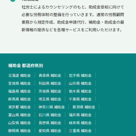
社労士によるカウンセリングのもと、助成金受給に向けて
必要な労務体制の整備を行っていきます。通常の労務顧問
業務から規定作成、助成金申請代行、補助金・助成金の最
新情報の提供などを各種サービスをご利用いただけます。
補助金 都道府県別
北海道 補助金
青森県 補助金
岩手県 補助金
宮城県 補助金
秋田県 補助金
山形県 補助金
福島県 補助金
茨城県 補助金
栃木県 補助金
群馬県 補助金
埼玉県 補助金
千葉県 補助金
東京都 補助金
神奈川県 補助金
新潟県 補助金
富山県 補助金
石川県 補助金
福井県 補助金
山梨県 補助金
長野県 補助金
岐阜県 補助金
静岡県 補助金
愛知県 補助金
三重県 補助金