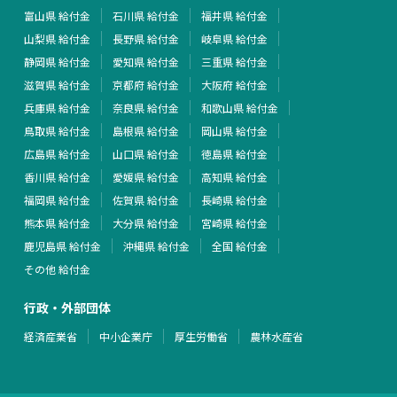
富山県 給付金
石川県 給付金
福井県 給付金
山梨県 給付金
長野県 給付金
岐阜県 給付金
静岡県 給付金
愛知県 給付金
三重県 給付金
滋賀県 給付金
京都府 給付金
大阪府 給付金
兵庫県 給付金
奈良県 給付金
和歌山県 給付金
鳥取県 給付金
島根県 給付金
岡山県 給付金
広島県 給付金
山口県 給付金
徳島県 給付金
香川県 給付金
愛媛県 給付金
高知県 給付金
福岡県 給付金
佐賀県 給付金
長崎県 給付金
熊本県 給付金
大分県 給付金
宮崎県 給付金
鹿児島県 給付金
沖縄県 給付金
全国 給付金
その他 給付金
行政・外部団体
経済産業省
中小企業庁
厚生労働省
農林水産省