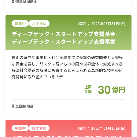
徳島県
補助金
募集中
おすすめ
締切 ：
2028年03月31日(金)
ディープテック・スタートアップ支援基金／
ディープテック・スタートアップ支援事業
技術の確立や事業化・社会実装までに長期の研究開発と大規模
な資金を要し、リスクは高いものの国や世界全体で対処すべき
経済社会課題の解決にも資すると考えられる革新的な技術の研
究開発に取り組んでいる「デ...
30
上限
億
円
金額
全国
補助金
募集中
おすすめ
締切 ：
2027年01月15日(金)