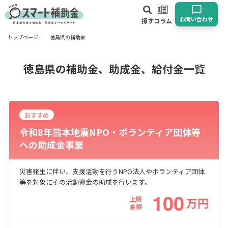
お問い合わせ
探す
コラム
トップページ
徳島県の補助金
対象
企業
団体
個人
その他
徳島県の補助金、助成金、給付金一覧
エリア
おすすめ
令和8年熊本地震NPO・ボランティア団体等
への助成金事業
業種
災害発生に伴い、支援活動を行うNPO法人やボランティア団体
等を対象にその活動資金の助成を行います。
物流・運輸業
製造業
情報通信業
卸売･小売業
飲食業
100
建設･不動産業
サービス業
医療･福祉
農業･林業
漁業
上限
万
円
金額
宿泊･旅館業
その他