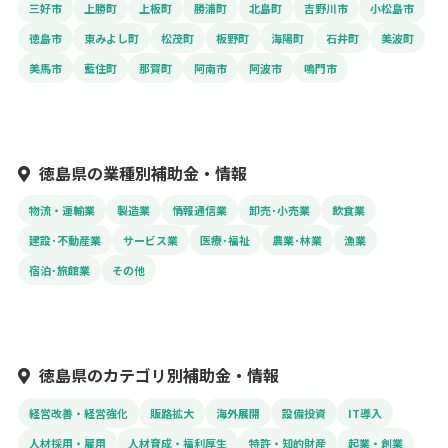
三好市
上勝町
上板町
勝浦町
北島町
吉野川市
小松島市
徳島市
東みよし町
松茂町
板野町
海陽町
石井町
美波町
美馬市
藍住町
那賀町
阿南市
阿波市
鳴門市
徳島県の業種別補助金・情報
物流・運輸業
製造業
情報通信業
卸売･小売業
飲食業
建設･不動産業
サービス業
医療･福祉
農業･林業
漁業
宿泊･旅館業
その他
徳島県のカテゴリ別補助金・情報
経営改善・経営強化
販路拡大
海外展開
設備投資
IT導入
人材採用・雇用
人材育成・福利厚生
特許・知的財産
起業・創業