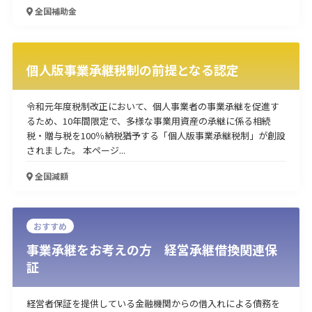
全国
補助金
使い道
経営改善・経営強化
販路拡大
海外展開
設備投資
IT導入
人材採用・雇用
人材育成・福利厚生
特許・知的財産
個人版事業承継税制の前提となる認定
起業・創業
事業承継
災害・被災者支援
コロナ関連
環境・省エネ
テレワーク
令和元年度税制改正において、個人事業者の事業承継を促進す
るため、10年間限定で、多様な事業用資産の承継に係る相続
税・贈与税を100％納税猶予する「個人版事業承継税制」が創設
されました。 本ページ...
全国
減額
受付中のみ
おすすめ
事業承継をお考えの方 経営承継借換関連保
証
検索
経営者保証を提供している金融機関からの借入れによる債務を