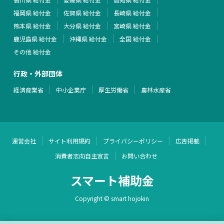
福岡県 給付金
佐賀県 給付金
長崎県 給付金
熊本県 給付金
大分県 給付金
宮崎県 給付金
鹿児島県 給付金
沖縄県 給付金
全国 給付金
その他 給付金
行政・外部団体
経済産業省
中小企業庁
厚生労働省
農林水産省
運営会社
サイト利用規約
プライバシーポリシー
広告掲載
消費者志向自主宣言
お問い合わせ
スマート補助金
Copyright © smart hojokin