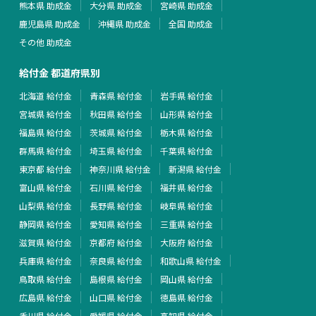
熊本県 助成金
大分県 助成金
宮崎県 助成金
鹿児島県 助成金
沖縄県 助成金
全国 助成金
その他 助成金
給付金 都道府県別
北海道 給付金
青森県 給付金
岩手県 給付金
宮城県 給付金
秋田県 給付金
山形県 給付金
福島県 給付金
茨城県 給付金
栃木県 給付金
群馬県 給付金
埼玉県 給付金
千葉県 給付金
東京都 給付金
神奈川県 給付金
新潟県 給付金
富山県 給付金
石川県 給付金
福井県 給付金
山梨県 給付金
長野県 給付金
岐阜県 給付金
静岡県 給付金
愛知県 給付金
三重県 給付金
滋賀県 給付金
京都府 給付金
大阪府 給付金
兵庫県 給付金
奈良県 給付金
和歌山県 給付金
鳥取県 給付金
島根県 給付金
岡山県 給付金
広島県 給付金
山口県 給付金
徳島県 給付金
香川県 給付金
愛媛県 給付金
高知県 給付金