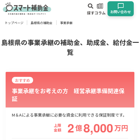
お問い合わせ
探す
コラム
トップページ
島根県の補助金
事業承継
対象
企業
団体
個人
その他
島根県の事業承継の補助金、助成金、給付金一
覧
エリア
おすすめ
事業承継をお考えの方 経営承継準備関連保
証
業種
物流・運輸業
製造業
情報通信業
卸売･小売業
飲食業
M＆Aによる事業承継に必要な資金に利用できる保証制度です。
建設･不動産業
サービス業
医療･福祉
農業･林業
漁業
2
8,000
上限
億
万
円
宿泊･旅館業
その他
金額