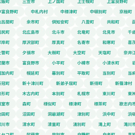
七飯町
三笠市
上ノ国町
上士幌町
上富良野町
中富良野町
中札内村
中標津町
中頓別町
京極町
佐呂間町
余市町
倶知安町
八雲町
共和町
利尻町
北広島市
北斗市
北竜町
北見市
千
厚岸町
厚沢部町
厚真町
名寄市
和寒町
喜
壮瞥町
夕張市
大樹町
大空町
天塩町
奈井
室蘭市
富良野市
小平町
小樽市
小清水町
幌加内町
幌延町
幕別町
平取町
当別町
当
新冠町
新十津川町
新弟子屈町
新得町
新篠津村
月形町
木古内町
本別町
札幌市
東川町
東
根室市
森町
様似町
標津町
標茶町
歌志内
池田町
沼田町
洞爺湖町
津別町
浜中町
浜
深川市
清水町
清里町
湧別町
滝上町
滝川
ニセコ町
留萌市
登別市
白糠町
白老町
真