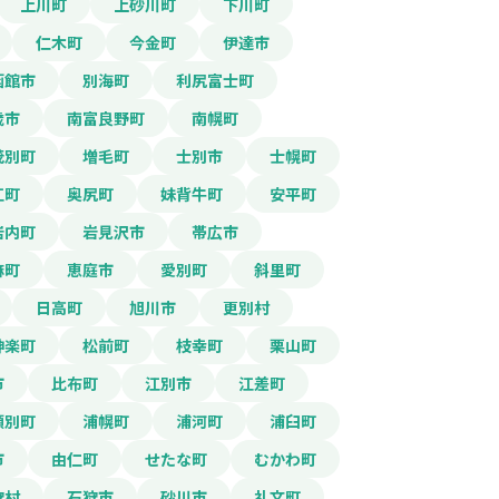
上川町
上砂川町
下川町
仁木町
今金町
伊達市
函館市
別海町
利尻富士町
歳市
南富良野町
南幌町
茂別町
増毛町
士別市
士幌町
江町
奥尻町
妹背牛町
安平町
岩内町
岩見沢市
帯広市
麻町
恵庭市
愛別町
斜里町
日高町
旭川市
更別村
神楽町
松前町
枝幸町
栗山町
市
比布町
江別市
江差町
頓別町
浦幌町
浦河町
浦臼町
市
由仁町
せたな町
むかわ町
狩村
石狩市
砂川市
礼文町