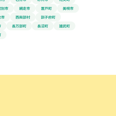
紋別市
網走市
置戸町
美唄市
牧市
西興部村
訓子府町
市
長万部町
長沼町
雄武町
町