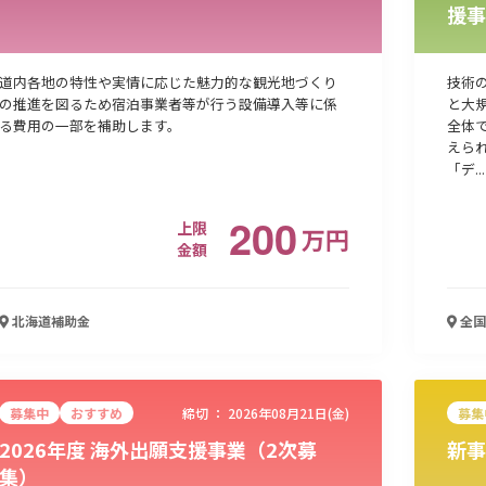
援事
道内各地の特性や実情に応じた魅力的な観光地づくり
技術
の推進を図るため宿泊事業者等が行う設備導入等に係
と大
る費用の一部を補助します。
全体
えら
「デ...
200
上限
万
円
金額
北海道
補助金
全国
募集中
おすすめ
締切 ：
2026年08月21日(金)
募集
2026年度 海外出願支援事業（2次募
新事
集）