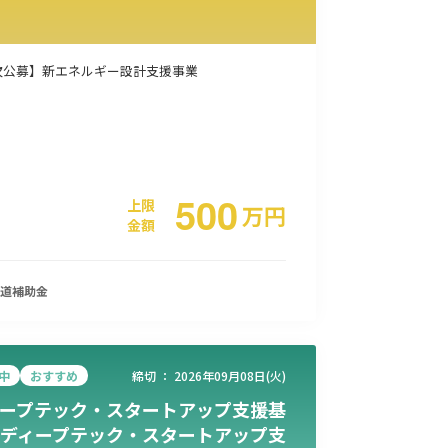
事業承継
災害・被災者支援
コロナ関連
環境・省エネ
次公募】新エネルギー設計支援事業
500
上限
万
円
金額
道
補助金
中
おすすめ
締切 ：
2026年09月08日(火)
ープテック・スタートアップ支援基
ディープテック・スタートアップ支