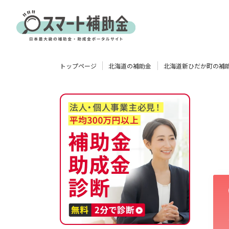
対象
トップページ
北海道の補助金
北海道新ひだか町の補
企業
団体
個人
その他
エリア
業種
物流・運輸業
製造業
情報通信業
卸売･小売業
飲食業