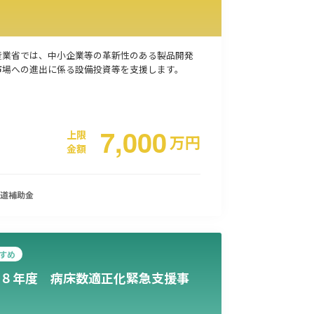
産業省では、中小企業等の革新性のある製品開発
市場への進出に係る設備投資等を支援します。
7,000
上限
万
円
金額
道
補助金
すめ
８年度 病床数適正化緊急支援事