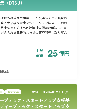
業（DTSU）
業は技術の確立や事業化・社会実装までに長期の
開発と大規模な資金を要し、リスクは高いものの
世界全体で対処すべき経済社会課題の解決にも資
と考えられる革新的な技術の研究開発に取り組ん
25
上限
億
円
金額
補助金
中
おすすめ
締切 ：
2028年03月31日(金)
ープテック・スタートアップ支援基
ディープテック・スタートアップ支