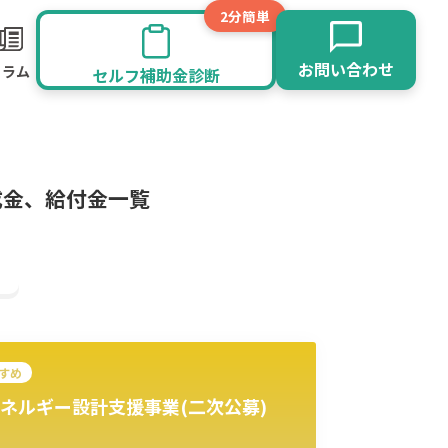
2分簡単
お問い合わせ
コラム
セルフ補助金診断
成金、給付金一覧
すめ
ネルギー設計支援事業(二次公募)
旅館業
その他