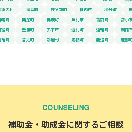
神恵内村
福島町
秩父別町
稚内市
積丹町
美幌町
美深町
美瑛町
芦別市
苫前町
苫小
豊富町
豊浦町
赤平市
遠別町
遠軽町
釧路
雨竜町
音更町
鶴居村
鷹栖町
鹿追町
鹿部
COUNSELING
補助金・助成金に関するご相談