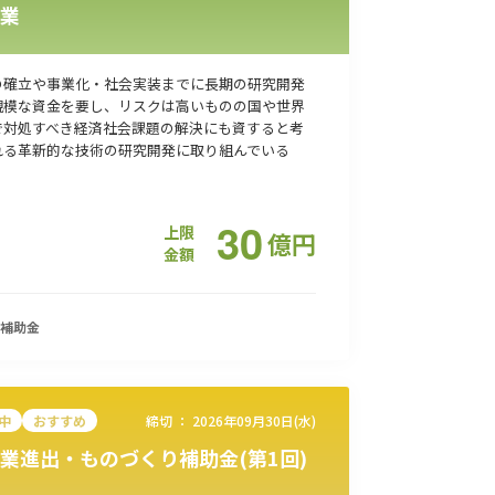
業
の確立や事業化・社会実装までに長期の研究開発
規模な資金を要し、リスクは高いものの国や世界
で対処すべき経済社会課題の解決にも資すると考
れる革新的な技術の研究開発に取り組んでいる
30
上限
億
円
金額
補助金
中
おすすめ
締切 ：
2026年09月30日(水)
業進出・ものづくり補助金(第1回)