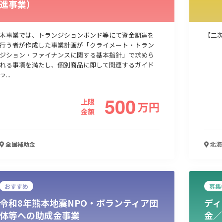
進事業）
人材採用・雇用
人材育成・福利厚生
特許・知的財産
起業・創業
本事業では、トランジションボンド等にて資金調達を
【二
行う者が作成した事業計画が「クライメート・トラン
ジション・ファイナンスに関する基本指針」で求めら
れる事項を満たし、個別商品に即して関連するガイド
ラ...
500
上限
万
円
金額
全国
補助金
北海
検索
おすすめ
募集
令和8年熊本地震NPO・ボランティア団
ディ
体等への助成金事業
金／