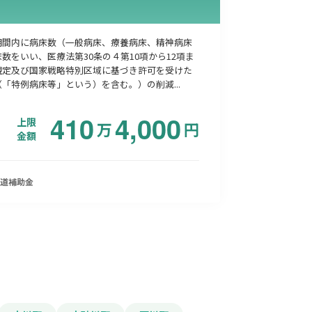
期間内に病床数（一般病床、療養病床、精神病床
数をいい、医療法第30条の４第10項から12項ま
規定及び国家戦略特別区域に基づき許可を受けた
「特例病床等」という）を含む。）の削減...
410
4,000
上限
万
円
金額
道
補助金