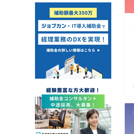
使い道
経営改善・経営強化
販路拡大
海外展開
設備投資
IT導入
テレワーク
受付中のみ