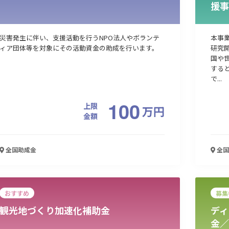
援事
災害発生に伴い、支援活動を行うNPO法人やボランテ
本事
ィア団体等を対象にその活動資金の助成を行います。
研究
国や
する
で...
100
上限
万
円
金額
全国
助成金
全国
おすすめ
募集
観光地づくり加速化補助金
ディ
金／