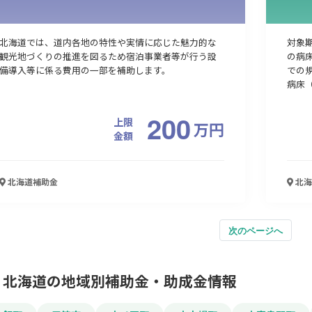
北海道では、道内各地の特性や実情に応じた魅力的な
対象
観光地づくりの推進を図るため宿泊事業者等が行う設
の病床
備導入等に係る費用の一部を補助します。
での
病床（
200
上限
万
円
金額
北海道
補助金
北海
次のページへ
北海道の地域別補助金・助成金情報