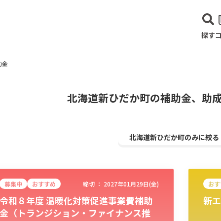
探す
助金
北海道新ひだか町の補助金、助
北海道新ひだか町のみに絞る
募集中
おすすめ
締切 ：
2027年01月29日(金)
おす
令和８年度 温暖化対策促進事業費補助
新エ
建設･不動産業
サービス業
医療･福祉
農業･林業
漁業
宿泊･
金（トランジション・ファイナンス推