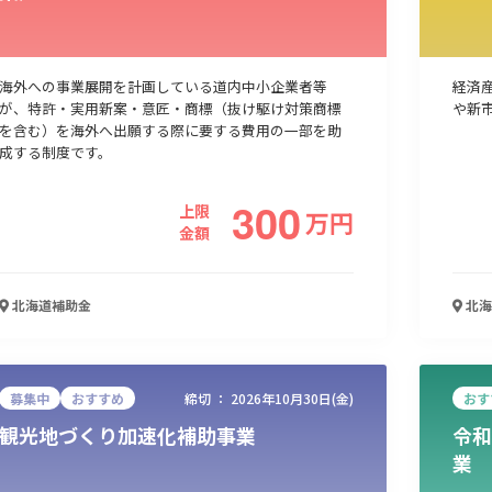
海外への事業展開を計画している道内中小企業者等
経済
が、特許・実用新案・意匠・商標（抜け駆け対策商標
や新
を含む）を海外へ出願する際に要する費用の一部を助
成する制度です。
300
上限
万
円
金額
北海道
補助金
北海
募集中
おすすめ
締切 ：
2026年10月30日(金)
おす
観光地づくり加速化補助事業
令和
業