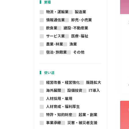
業種
物流・運輸業
製造業
情報通信業
卸売･小売業
飲食業
建設･不動産業
サービス業
医療･福祉
農業･林業
漁業
宿泊･旅館業
その他
使い道
経営改善・経営強化
販路拡大
海外展開
設備投資
IT導入
人材採用・雇用
人材育成・福利厚生
特許・知的財産
起業・創業
事業承継
災害・被災者支援