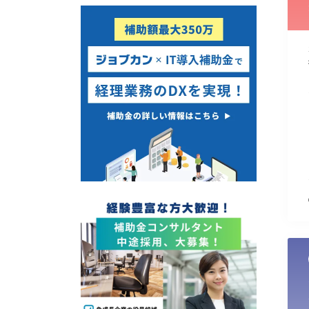
使い道
経営改善・経営強化
販路拡大
海外展開
設備投資
IT導入
テレワーク
受付中のみ