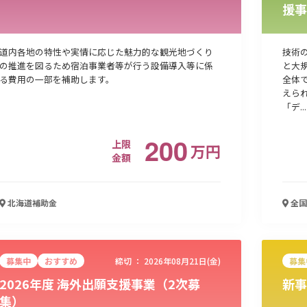
援事
道内各地の特性や実情に応じた魅力的な観光地づくり
技術
の推進を図るため宿泊事業者等が行う設備導入等に係
と大
る費用の一部を補助します。
全体
えら
「デ...
200
上限
万
円
金額
北海道
補助金
全国
募集中
おすすめ
締切 ：
2026年08月21日(金)
募集
2026年度 海外出願支援事業（2次募
新事
集）