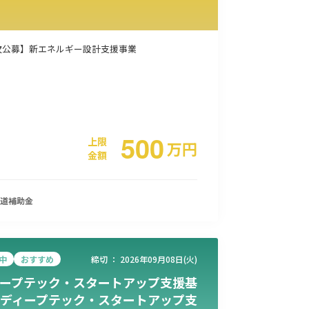
事業承継
災害・被災者支援
コロナ関連
環境・省エネ
次公募】新エネルギー設計支援事業
500
上限
万
円
金額
道
補助金
中
おすすめ
締切 ：
2026年09月08日(火)
ープテック・スタートアップ支援基
ディープテック・スタートアップ支