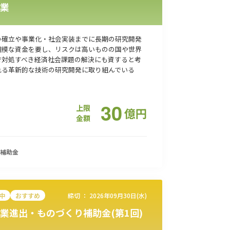
業
の確立や事業化・社会実装までに長期の研究開発
規模な資金を要し、リスクは高いものの国や世界
で対処すべき経済社会課題の解決にも資すると考
れる革新的な技術の研究開発に取り組んでいる
30
上限
億
円
金額
補助金
中
おすすめ
締切 ：
2026年09月30日(水)
業進出・ものづくり補助金(第1回)