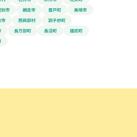
紋別市
網走市
置戸町
美唄市
牧市
西興部村
訓子府町
市
長万部町
長沼町
雄武町
町