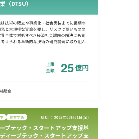
業（DTSU）
業は技術の確立や事業化・社会実装までに長期の
開発と大規模な資金を要し、リスクは高いものの
世界全体で対処すべき経済社会課題の解決にも資
と考えられる革新的な技術の研究開発に取り組ん
25
上限
億
円
金額
補助金
中
おすすめ
締切 ：
2028年03月31日(金)
ープテック・スタートアップ支援基
ディープテック・スタートアップ支