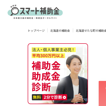
対象
トップページ
北海道の補助金
北海道せたな町の補助
企業
団体
個人
その他
エリア
業種
物流・運輸業
製造業
情報通信業
卸売･小売業
飲食業