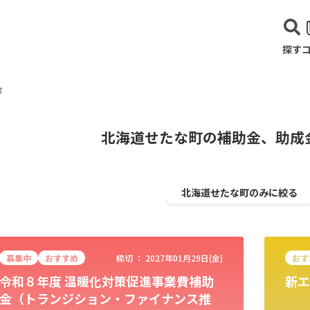
探す
金
北海道せたな町の補助金、助成
北海道せたな町のみに絞る
募集中
おすすめ
締切 ：
2027年01月29日(金)
おす
令和８年度 温暖化対策促進事業費補助
新エ
建設･不動産業
サービス業
医療･福祉
農業･林業
漁業
宿泊･
金（トランジション・ファイナンス推