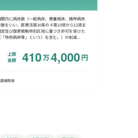
期間内に病床数（一般病床、療養病床、精神病床
数をいい、医療法第30条の４第10項から12項ま
規定及び国家戦略特別区域に基づき許可を受けた
「特例病床等」という）を含む。）の削減...
410
4,000
上限
万
円
金額
道
補助金