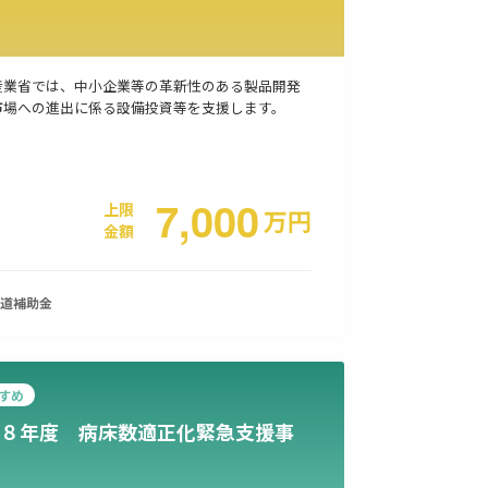
産業省では、中小企業等の革新性のある製品開発
市場への進出に係る設備投資等を支援します。
7,000
上限
万
円
金額
道
補助金
すめ
８年度 病床数適正化緊急支援事