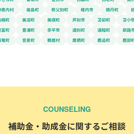
神恵内村
福島町
秩父別町
稚内市
積丹町
美幌町
美深町
美瑛町
芦別市
苫前町
苫小
豊富町
豊浦町
赤平市
遠別町
遠軽町
釧路
雨竜町
音更町
鶴居村
鷹栖町
鹿追町
鹿部
COUNSELING
補助金・助成金に関するご相談