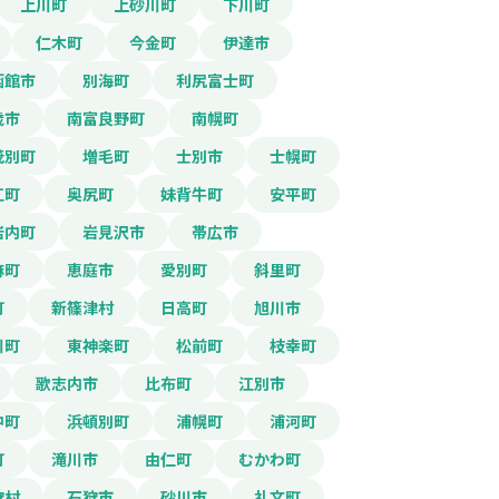
上川町
上砂川町
下川町
仁木町
今金町
伊達市
函館市
別海町
利尻富士町
歳市
南富良野町
南幌町
茂別町
増毛町
士別市
士幌町
江町
奥尻町
妹背牛町
安平町
岩内町
岩見沢市
帯広市
麻町
恵庭市
愛別町
斜里町
町
新篠津村
日高町
旭川市
川町
東神楽町
松前町
枝幸町
歌志内市
比布町
江別市
中町
浜頓別町
浦幌町
浦河町
町
滝川市
由仁町
むかわ町
狩村
石狩市
砂川市
礼文町