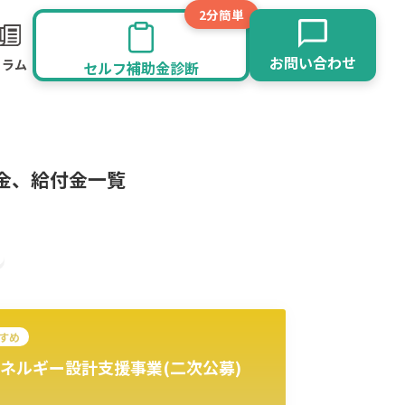
2分簡単
お問い合わせ
コラム
セルフ補助金診断
金、給付金一覧
すめ
ネルギー設計支援事業(二次公募)
旅館業
その他