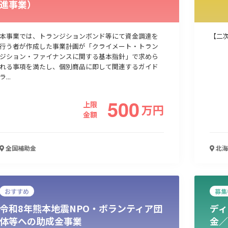
進事業）
人材採用・雇用
人材育成・福利厚生
特許・知的財産
起業・創業
本事業では、トランジションボンド等にて資金調達を
【二
行う者が作成した事業計画が「クライメート・トラン
ジション・ファイナンスに関する基本指針」で求めら
れる事項を満たし、個別商品に即して関連するガイド
ラ...
500
上限
万
円
金額
全国
補助金
北海
検索
おすすめ
募集
令和8年熊本地震NPO・ボランティア団
ディ
体等への助成金事業
金／