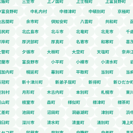
七飯町
三笠市
上ノ国町
上士幌町
上富良野町
中富良野町
中札内村
中標津町
中頓別町
京極町
佐呂間町
余市町
倶知安町
八雲町
共和町
利尻町
北広島市
北斗市
北竜町
北見市
千
厚岸町
厚沢部町
厚真町
名寄市
和寒町
喜
壮瞥町
夕張市
大樹町
大空町
天塩町
奈井
室蘭市
富良野市
小平町
小樽市
小清水町
幌加内町
幌延町
幕別町
平取町
当別町
当
新冠町
新十津川町
新弟子屈町
新得町
新ひだか
更別村
月形町
木古内町
本別町
札幌市
東
栗山町
根室市
森町
様似町
標津町
標茶町
江差町
池田町
沼田町
洞爺湖町
津別町
浜
浦臼町
深川市
清水町
清里町
湧別町
滝上
ニセコ町
留萌市
登別市
白糠町
白老町
真