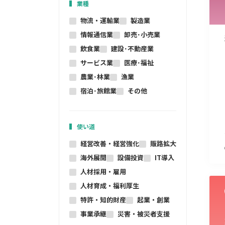
業種
物流・運輸業
製造業
情報通信業
卸売･小売業
飲食業
建設･不動産業
サービス業
医療･福祉
農業･林業
漁業
宿泊･旅館業
その他
使い道
経営改善・経営強化
販路拡大
海外展開
設備投資
IT導入
人材採用・雇用
人材育成・福利厚生
特許・知的財産
起業・創業
事業承継
災害・被災者支援