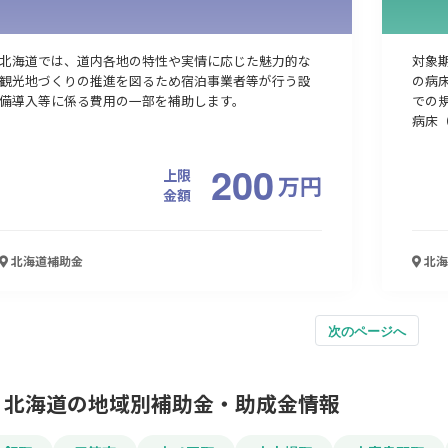
北海道では、道内各地の特性や実情に応じた魅力的な
対象
観光地づくりの推進を図るため宿泊事業者等が行う設
の病床
備導入等に係る費用の一部を補助します。
での
病床（
200
上限
万
円
金額
北海道
補助金
北海
次のページへ
北海道の地域別補助金・助成金情報