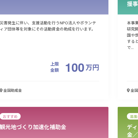
援事
災害発生に伴い、支援活動を行うNPO法人やボランテ
本事
ィア団体等を対象にその活動資金の助成を行います。
研究
国や
する
で...
100
上限
万
円
金額
全国
助成金
全国
おすすめ
募集
観光地づくり加速化補助金
ディ
金／