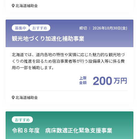
北海道
補助金
募集中
おすすめ
締切 ：
2026年10月30日(金)
観光地づくり加速化補助事業
北海道では、道内各地の特性や実情に応じた魅力的な観光地づ
くりの推進を図るため宿泊事業者等が行う設備導入等に係る費
用の一部を補助します。
200
上限
万
円
金額
北海道
補助金
おすすめ
令和８年度 病床数適正化緊急支援事業