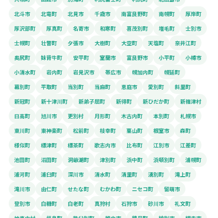
北斗市
北竜町
北見市
千歳市
南富良野町
南幌町
厚岸町
厚沢部町
厚真町
名寄市
和寒町
喜茂別町
増毛町
士別市
士幌町
壮瞥町
夕張市
大樹町
大空町
天塩町
奈井江町
奥尻町
妹背牛町
安平町
室蘭市
富良野市
小平町
小樽市
小清水町
岩内町
岩見沢市
帯広市
幌加内町
幌延町
幕別町
平取町
当別町
当麻町
恵庭市
愛別町
斜里町
新冠町
新十津川町
新弟子屈町
新得町
新ひだか町
新篠津村
日高町
旭川市
更別村
月形町
木古内町
本別町
札幌市
東川町
東神楽町
松前町
枝幸町
栗山町
根室市
森町
様似町
標津町
標茶町
歌志内市
比布町
江別市
江差町
池田町
沼田町
洞爺湖町
津別町
浜中町
浜頓別町
浦幌町
浦河町
浦臼町
深川市
清水町
清里町
湧別町
滝上町
滝川市
由仁町
せたな町
むかわ町
ニセコ町
留萌市
登別市
白糠町
白老町
真狩村
石狩市
砂川市
礼文町