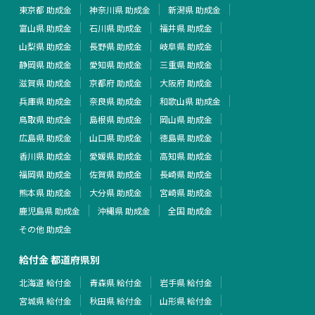
東京都 助成金
神奈川県 助成金
新潟県 助成金
富山県 助成金
石川県 助成金
福井県 助成金
山梨県 助成金
長野県 助成金
岐阜県 助成金
静岡県 助成金
愛知県 助成金
三重県 助成金
滋賀県 助成金
京都府 助成金
大阪府 助成金
兵庫県 助成金
奈良県 助成金
和歌山県 助成金
鳥取県 助成金
島根県 助成金
岡山県 助成金
広島県 助成金
山口県 助成金
徳島県 助成金
香川県 助成金
愛媛県 助成金
高知県 助成金
福岡県 助成金
佐賀県 助成金
長崎県 助成金
熊本県 助成金
大分県 助成金
宮崎県 助成金
鹿児島県 助成金
沖縄県 助成金
全国 助成金
その他 助成金
給付金 都道府県別
北海道 給付金
青森県 給付金
岩手県 給付金
宮城県 給付金
秋田県 給付金
山形県 給付金