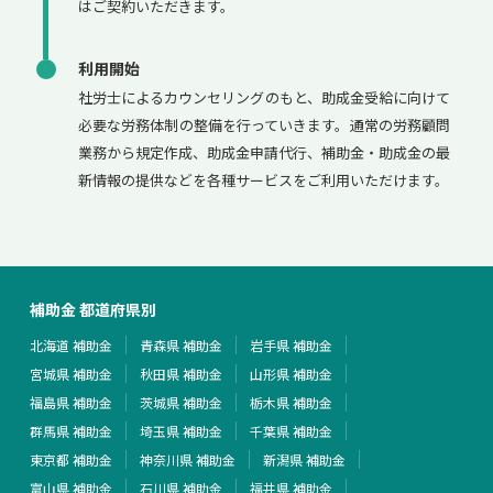
はご契約いただきます。
利用開始
社労士によるカウンセリングのもと、助成金受給に向けて
必要な労務体制の整備を行っていきます。通常の労務顧問
業務から規定作成、助成金申請代行、補助金・助成金の最
新情報の提供などを各種サービスをご利用いただけます。
補助金 都道府県別
北海道 補助金
青森県 補助金
岩手県 補助金
宮城県 補助金
秋田県 補助金
山形県 補助金
福島県 補助金
茨城県 補助金
栃木県 補助金
群馬県 補助金
埼玉県 補助金
千葉県 補助金
東京都 補助金
神奈川県 補助金
新潟県 補助金
富山県 補助金
石川県 補助金
福井県 補助金