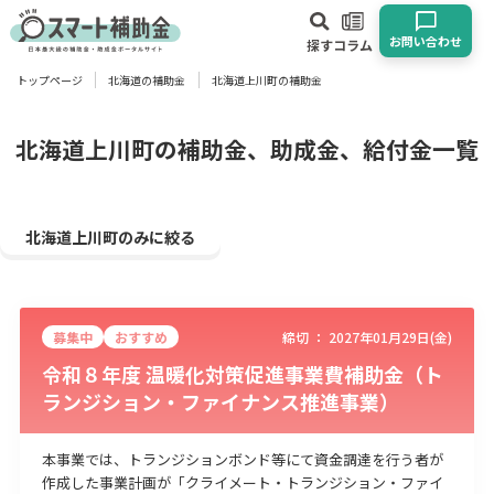
お問い合わせ
探す
コラム
トップページ
北海道の補助金
北海道上川町の補助金
対象
企業
団体
個人
その他
北海道上川町の補助金、助成金、給付金一覧
エリア
北海道上川町のみに絞る
募集中
おすすめ
締切 ：
2027年01月29日(金)
業種
令和８年度 温暖化対策促進事業費補助金（ト
ランジション・ファイナンス推進事業）
物流・運輸業
製造業
情報通信業
卸売･小売業
飲食業
建設･不動産業
サービス業
医療･福祉
農業･林業
漁業
本事業では、トランジションボンド等にて資金調達を行う者が
宿泊･旅館業
その他
作成した事業計画が「クライメート・トランジション・ファイ