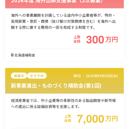
海外への事業展開を計画している道内中小企業者等が、特許・
実用新案・意匠・商標（抜け駆け対策商標を含む）を海外へ出
願する際に要する費用の一部を助成する制度です。
300
上限
万
円
金額
北海道
補助金
募集中
おすすめ
締切 ：
2026年09月30日(水)
新事業進出・ものづくり補助金(第1回)
経済産業省では、中小企業等の革新性のある製品開発や新市場
への進出に係る設備投資等を支援します。
7,000
上限
万
円
金額