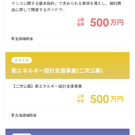
ナンスに関する基本指針」で求められる事項を満たし、個別商
使い道
品に即して関連するガイドラ...
500
上限
万
円
経営改善・経営強化
販路拡大
海外展開
設備投資
IT導入
金額
人材採用・雇用
人材育成・福利厚生
特許・知的財産
起業・創業
事業承継
災害・被災者支援
コロナ関連
全国
補助金
環境・省エネ
テレワーク
おすすめ
新エネルギー設計支援事業(二次公募)
【二次公募】新エネルギー設計支援事業
受付中のみ
500
上限
万
円
金額
北海道
補助金
検索