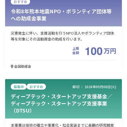
おすすめ
令和8年熊本地震NPO・ボランティア団体等
への助成金事業
災害発生に伴い、支援活動を行うNPO法人やボランティア団体
等を対象にその活動資金の助成を行います。
100
上限
万
円
金額
全国
助成金
募集中
おすすめ
締切 ：
2026年09月08日(火)
ディープテック・スタートアップ支援基金／
ディープテック・スタートアップ支援事業
（DTSU）
本事業は技術の確立や事業化・社会実装までに長期の研究開発