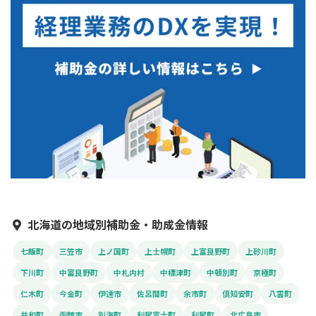
北海道の地域別補助金・助成金情報
七飯町
三笠市
上ノ国町
上士幌町
上富良野町
上砂川町
下川町
中富良野町
中札内村
中標津町
中頓別町
京極町
仁木町
今金町
伊達市
佐呂間町
余市町
倶知安町
八雲町
共和町
函館市
別海町
利尻富士町
利尻町
北広島市