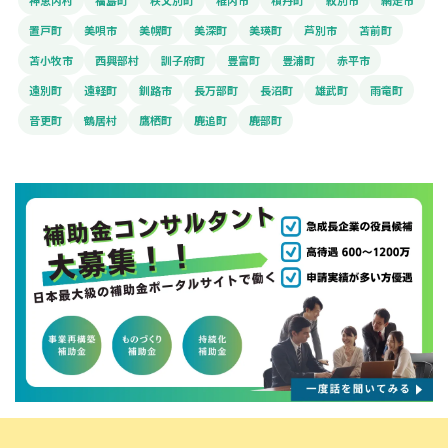
神恵内村
福島町
秩父別町
稚内市
積丹町
紋別市
網走市
置戸町
美唄市
美幌町
美深町
美瑛町
芦別市
苫前町
苫小牧市
西興部村
訓子府町
豊富町
豊浦町
赤平市
遠別町
遠軽町
釧路市
長万部町
長沼町
雄武町
雨竜町
音更町
鶴居村
鷹栖町
鹿追町
鹿部町