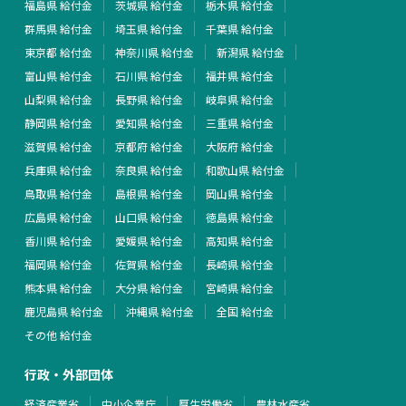
福島県 給付金
茨城県 給付金
栃木県 給付金
群馬県 給付金
埼玉県 給付金
千葉県 給付金
東京都 給付金
神奈川県 給付金
新潟県 給付金
富山県 給付金
石川県 給付金
福井県 給付金
山梨県 給付金
長野県 給付金
岐阜県 給付金
静岡県 給付金
愛知県 給付金
三重県 給付金
滋賀県 給付金
京都府 給付金
大阪府 給付金
兵庫県 給付金
奈良県 給付金
和歌山県 給付金
鳥取県 給付金
島根県 給付金
岡山県 給付金
広島県 給付金
山口県 給付金
徳島県 給付金
香川県 給付金
愛媛県 給付金
高知県 給付金
福岡県 給付金
佐賀県 給付金
長崎県 給付金
熊本県 給付金
大分県 給付金
宮崎県 給付金
鹿児島県 給付金
沖縄県 給付金
全国 給付金
その他 給付金
行政・外部団体
経済産業省
中小企業庁
厚生労働省
農林水産省