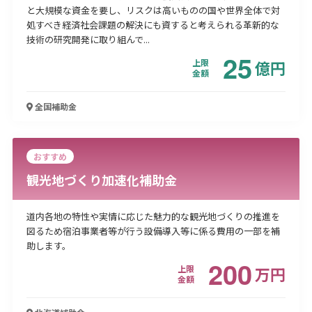
と大規模な資金を要し、リスクは高いものの国や世界全体で対
処すべき経済社会課題の解決にも資すると考えられる革新的な
技術の研究開発に取り組んで...
25
上限
億
円
金額
全国
補助金
おすすめ
観光地づくり加速化補助金
道内各地の特性や実情に応じた魅力的な観光地づくりの推進を
図るため宿泊事業者等が行う設備導入等に係る費用の一部を補
助します。
200
上限
万
円
金額