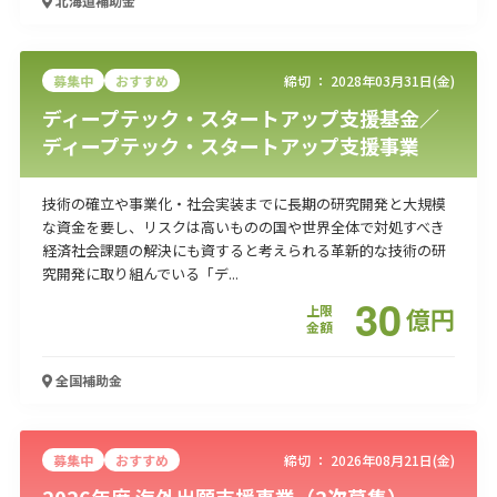
北海道
補助金
募集中
おすすめ
締切 ：
2028年03月31日(金)
ディープテック・スタートアップ支援基金／
ディープテック・スタートアップ支援事業
技術の確立や事業化・社会実装までに長期の研究開発と大規模
な資金を要し、リスクは高いものの国や世界全体で対処すべき
経済社会課題の解決にも資すると考えられる革新的な技術の研
究開発に取り組んでいる「デ...
30
上限
億
円
金額
全国
補助金
募集中
おすすめ
締切 ：
2026年08月21日(金)
2026年度 海外出願支援事業（2次募集）