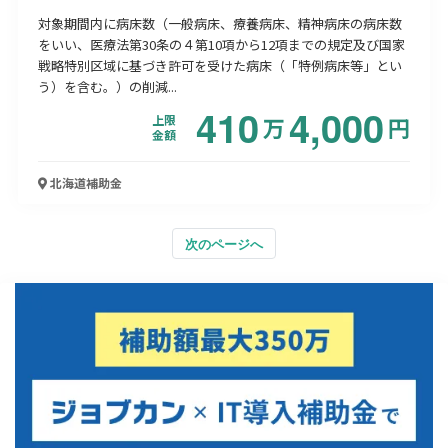
対象期間内に病床数（一般病床、療養病床、精神病床の病床数
をいい、医療法第30条の４第10項から12項までの規定及び国家
戦略特別区域に基づき許可を受けた病床（「特例病床等」とい
う）を含む。）の削減...
410
4,000
上限
万
円
金額
北海道
補助金
次のページへ