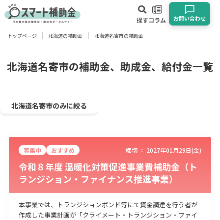
お問い合わせ
探す
コラム
トップページ
北海道の補助金
北海道名寄市の補助金
対象
企業
団体
個人
その他
北海道名寄市の補助金、助成金、給付金一覧
エリア
北海道名寄市のみに絞る
募集中
おすすめ
締切 ：
2027年01月29日(金)
業種
令和８年度 温暖化対策促進事業費補助金（ト
ランジション・ファイナンス推進事業）
物流・運輸業
製造業
情報通信業
卸売･小売業
飲食業
建設･不動産業
サービス業
医療･福祉
農業･林業
漁業
本事業では、トランジションボンド等にて資金調達を行う者が
宿泊･旅館業
その他
作成した事業計画が「クライメート・トランジション・ファイ