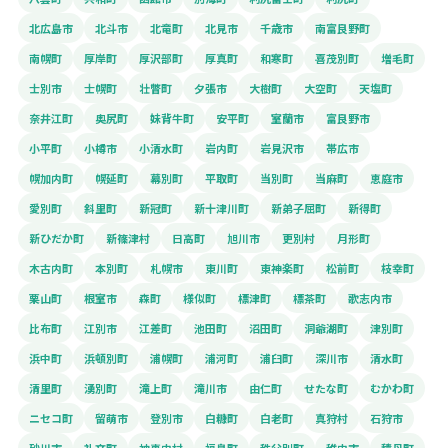
北広島市
北斗市
北竜町
北見市
千歳市
南富良野町
南幌町
厚岸町
厚沢部町
厚真町
和寒町
喜茂別町
増毛町
士別市
士幌町
壮瞥町
夕張市
大樹町
大空町
天塩町
奈井江町
奥尻町
妹背牛町
安平町
室蘭市
富良野市
小平町
小樽市
小清水町
岩内町
岩見沢市
帯広市
幌加内町
幌延町
幕別町
平取町
当別町
当麻町
恵庭市
愛別町
斜里町
新冠町
新十津川町
新弟子屈町
新得町
新ひだか町
新篠津村
日高町
旭川市
更別村
月形町
木古内町
本別町
札幌市
東川町
東神楽町
松前町
枝幸町
栗山町
根室市
森町
様似町
標津町
標茶町
歌志内市
比布町
江別市
江差町
池田町
沼田町
洞爺湖町
津別町
浜中町
浜頓別町
浦幌町
浦河町
浦臼町
深川市
清水町
清里町
湧別町
滝上町
滝川市
由仁町
せたな町
むかわ町
ニセコ町
留萌市
登別市
白糠町
白老町
真狩村
石狩市