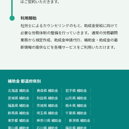
はご契約いただきます。
利用開始
社労士によるカウンセリングのもと、助成金受給に向けて
必要な労務体制の整備を行っていきます。通常の労務顧問
業務から規定作成、助成金申請代行、補助金・助成金の最
新情報の提供などを各種サービスをご利用いただけます。
補助金 都道府県別
北海道 補助金
青森県 補助金
岩手県 補助金
宮城県 補助金
秋田県 補助金
山形県 補助金
福島県 補助金
茨城県 補助金
栃木県 補助金
群馬県 補助金
埼玉県 補助金
千葉県 補助金
東京都 補助金
神奈川県 補助金
新潟県 補助金
富山県 補助金
石川県 補助金
福井県 補助金