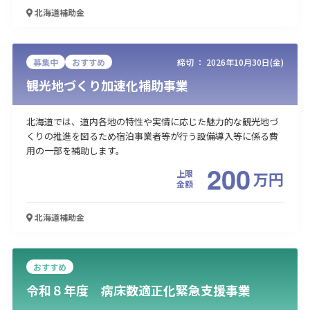
北海道
補助金
募集中
おすすめ
締切 ：
2026年10月30日(金)
観光地づくり加速化補助事業
北海道では、道内各地の特性や実情に応じた魅力的な観光地づ
くりの推進を図るため宿泊事業者等が行う設備導入等に係る費
用の一部を補助します。
200
上限
万
円
金額
北海道
補助金
おすすめ
令和８年度 病床数適正化緊急支援事業