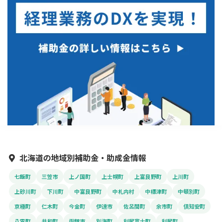
北海道の地域別補助金・助成金情報
七飯町
三笠市
上ノ国町
上士幌町
上富良野町
上川町
上砂川町
下川町
中富良野町
中札内村
中標津町
中頓別町
京極町
仁木町
今金町
伊達市
佐呂間町
余市町
倶知安町
八雲町
共和町
函館市
別海町
利尻富士町
利尻町