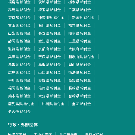
福島県 給付金
茨城県 給付金
栃木県 給付金
群馬県 給付金
埼玉県 給付金
千葉県 給付金
東京都 給付金
神奈川県 給付金
新潟県 給付金
富山県 給付金
石川県 給付金
福井県 給付金
山梨県 給付金
長野県 給付金
岐阜県 給付金
静岡県 給付金
愛知県 給付金
三重県 給付金
滋賀県 給付金
京都府 給付金
大阪府 給付金
兵庫県 給付金
奈良県 給付金
和歌山県 給付金
鳥取県 給付金
島根県 給付金
岡山県 給付金
広島県 給付金
山口県 給付金
徳島県 給付金
香川県 給付金
愛媛県 給付金
高知県 給付金
福岡県 給付金
佐賀県 給付金
長崎県 給付金
熊本県 給付金
大分県 給付金
宮崎県 給付金
鹿児島県 給付金
沖縄県 給付金
全国 給付金
その他 給付金
行政・外部団体
経済産業省
中小企業庁
厚生労働省
農林水産省