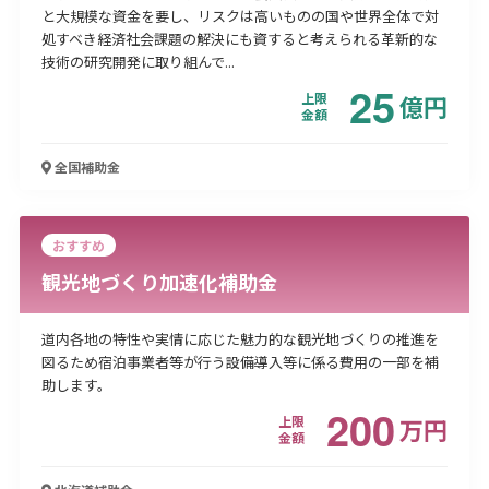
と大規模な資金を要し、リスクは高いものの国や世界全体で対
処すべき経済社会課題の解決にも資すると考えられる革新的な
技術の研究開発に取り組んで...
25
上限
億
円
金額
全国
補助金
おすすめ
観光地づくり加速化補助金
道内各地の特性や実情に応じた魅力的な観光地づくりの推進を
図るため宿泊事業者等が行う設備導入等に係る費用の一部を補
助します。
200
上限
万
円
金額