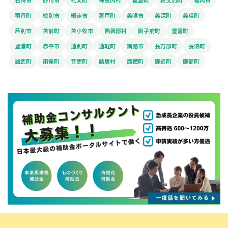
石狩市
砂川市
礼文町
神恵内村
福島町
秩父別町
稚内市
積丹町
紋別市
網走市
置戸町
美唄市
美深町
美瑛町
芦別市
苫前町
苫小牧市
西興部村
訓子府町
豊富町
豊浦町
赤平市
遠別町
遠軽町
釧路市
長万部町
長沼町
雄武町
雨竜町
音更町
鶴居村
鷹栖町
鹿追町
鹿部町