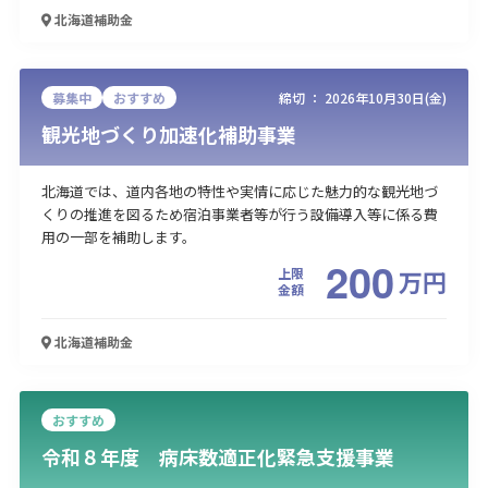
北海道
補助金
募集中
おすすめ
締切 ：
2026年10月30日(金)
観光地づくり加速化補助事業
北海道では、道内各地の特性や実情に応じた魅力的な観光地づ
くりの推進を図るため宿泊事業者等が行う設備導入等に係る費
用の一部を補助します。
200
上限
万
円
金額
北海道
補助金
おすすめ
令和８年度 病床数適正化緊急支援事業