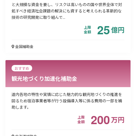
と大規模な資金を要し、リスクは高いものの国や世界全体で対
処すべき経済社会課題の解決にも資すると考えられる革新的な
技術の研究開発に取り組んで...
25
上限
億
円
金額
全国
補助金
おすすめ
観光地づくり加速化補助金
道内各地の特性や実情に応じた魅力的な観光地づくりの推進を
図るため宿泊事業者等が行う設備導入等に係る費用の一部を補
助します。
200
上限
万
円
金額