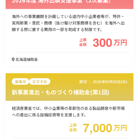
海外への事業展開を計画している道内中小企業者等が、特許・
実用新案・意匠・商標（抜け駆け対策商標を含む）を海外へ出
願する際に要する費用の一部を助成する制度です。
300
上限
万
円
金額
北海道
補助金
募集中
おすすめ
締切 ：
2026年09月30日(水)
新事業進出・ものづくり補助金(第1回)
経済産業省では、中小企業等の革新性のある製品開発や新市場
への進出に係る設備投資等を支援します。
7,000
上限
万
円
金額