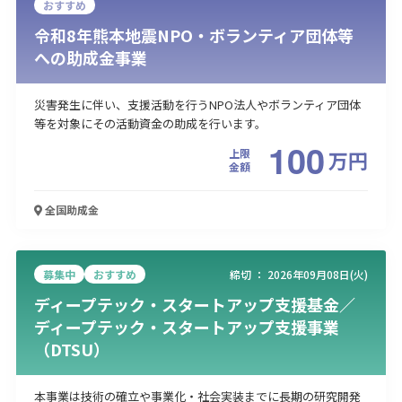
おすすめ
令和8年熊本地震NPO・ボランティア団体等
への助成金事業
災害発生に伴い、支援活動を行うNPO法人やボランティア団体
等を対象にその活動資金の助成を行います。
100
上限
万
円
金額
全国
助成金
募集中
おすすめ
締切 ：
2026年09月08日(火)
ディープテック・スタートアップ支援基金／
ディープテック・スタートアップ支援事業
（DTSU）
本事業は技術の確立や事業化・社会実装までに長期の研究開発