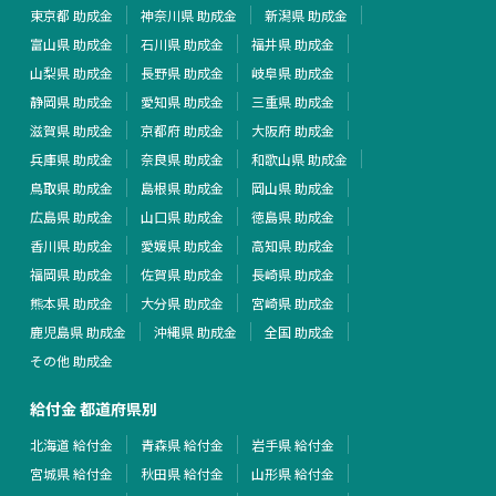
東京都 助成金
神奈川県 助成金
新潟県 助成金
富山県 助成金
石川県 助成金
福井県 助成金
山梨県 助成金
長野県 助成金
岐阜県 助成金
静岡県 助成金
愛知県 助成金
三重県 助成金
滋賀県 助成金
京都府 助成金
大阪府 助成金
兵庫県 助成金
奈良県 助成金
和歌山県 助成金
鳥取県 助成金
島根県 助成金
岡山県 助成金
広島県 助成金
山口県 助成金
徳島県 助成金
香川県 助成金
愛媛県 助成金
高知県 助成金
福岡県 助成金
佐賀県 助成金
長崎県 助成金
熊本県 助成金
大分県 助成金
宮崎県 助成金
鹿児島県 助成金
沖縄県 助成金
全国 助成金
その他 助成金
給付金 都道府県別
北海道 給付金
青森県 給付金
岩手県 給付金
宮城県 給付金
秋田県 給付金
山形県 給付金