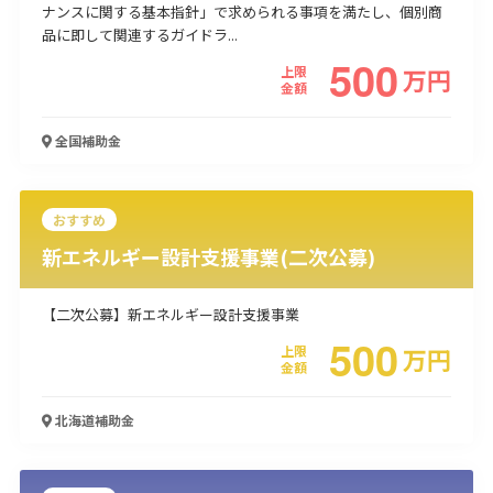
ナンスに関する基本指針」で求められる事項を満たし、個別商
使い道
品に即して関連するガイドラ...
500
上限
万
円
経営改善・経営強化
販路拡大
海外展開
設備投資
IT導入
金額
人材採用・雇用
人材育成・福利厚生
特許・知的財産
起業・創業
事業承継
災害・被災者支援
コロナ関連
全国
補助金
環境・省エネ
テレワーク
おすすめ
新エネルギー設計支援事業(二次公募)
【二次公募】新エネルギー設計支援事業
受付中のみ
500
上限
万
円
金額
北海道
補助金
検索