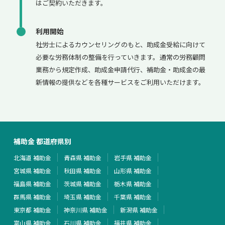
はご契約いただきます。
利用開始
社労士によるカウンセリングのもと、助成金受給に向けて
必要な労務体制の整備を行っていきます。通常の労務顧問
業務から規定作成、助成金申請代行、補助金・助成金の最
新情報の提供などを各種サービスをご利用いただけます。
補助金 都道府県別
北海道 補助金
青森県 補助金
岩手県 補助金
宮城県 補助金
秋田県 補助金
山形県 補助金
福島県 補助金
茨城県 補助金
栃木県 補助金
群馬県 補助金
埼玉県 補助金
千葉県 補助金
東京都 補助金
神奈川県 補助金
新潟県 補助金
富山県 補助金
石川県 補助金
福井県 補助金