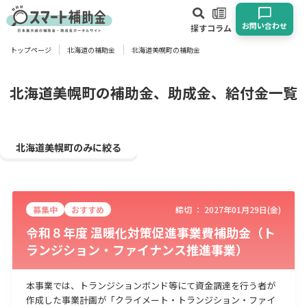
お問い合わせ
探す
コラム
トップページ
北海道の補助金
北海道美幌町の補助金
対象
企業
団体
個人
その他
北海道美幌町の補助金、助成金、給付金一覧
エリア
北海道美幌町のみに絞る
募集中
おすすめ
締切 ：
2027年01月29日(金)
業種
令和８年度 温暖化対策促進事業費補助金（ト
ランジション・ファイナンス推進事業）
物流・運輸業
製造業
情報通信業
卸売･小売業
飲食業
建設･不動産業
サービス業
医療･福祉
農業･林業
漁業
本事業では、トランジションボンド等にて資金調達を行う者が
宿泊･旅館業
その他
作成した事業計画が「クライメート・トランジション・ファイ