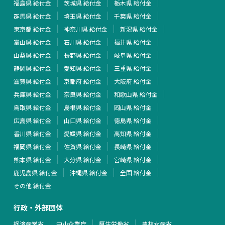
福島県 給付金
茨城県 給付金
栃木県 給付金
群馬県 給付金
埼玉県 給付金
千葉県 給付金
東京都 給付金
神奈川県 給付金
新潟県 給付金
富山県 給付金
石川県 給付金
福井県 給付金
山梨県 給付金
長野県 給付金
岐阜県 給付金
静岡県 給付金
愛知県 給付金
三重県 給付金
滋賀県 給付金
京都府 給付金
大阪府 給付金
兵庫県 給付金
奈良県 給付金
和歌山県 給付金
鳥取県 給付金
島根県 給付金
岡山県 給付金
広島県 給付金
山口県 給付金
徳島県 給付金
香川県 給付金
愛媛県 給付金
高知県 給付金
福岡県 給付金
佐賀県 給付金
長崎県 給付金
熊本県 給付金
大分県 給付金
宮崎県 給付金
鹿児島県 給付金
沖縄県 給付金
全国 給付金
その他 給付金
行政・外部団体
経済産業省
中小企業庁
厚生労働省
農林水産省