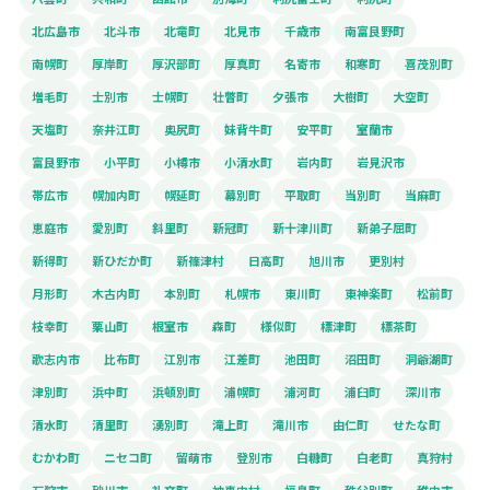
北広島市
北斗市
北竜町
北見市
千歳市
南富良野町
南幌町
厚岸町
厚沢部町
厚真町
名寄市
和寒町
喜茂別町
増毛町
士別市
士幌町
壮瞥町
夕張市
大樹町
大空町
天塩町
奈井江町
奥尻町
妹背牛町
安平町
室蘭市
富良野市
小平町
小樽市
小清水町
岩内町
岩見沢市
帯広市
幌加内町
幌延町
幕別町
平取町
当別町
当麻町
恵庭市
愛別町
斜里町
新冠町
新十津川町
新弟子屈町
新得町
新ひだか町
新篠津村
日高町
旭川市
更別村
月形町
木古内町
本別町
札幌市
東川町
東神楽町
松前町
枝幸町
栗山町
根室市
森町
様似町
標津町
標茶町
歌志内市
比布町
江別市
江差町
池田町
沼田町
洞爺湖町
津別町
浜中町
浜頓別町
浦幌町
浦河町
浦臼町
深川市
清水町
清里町
湧別町
滝上町
滝川市
由仁町
せたな町
むかわ町
ニセコ町
留萌市
登別市
白糠町
白老町
真狩村