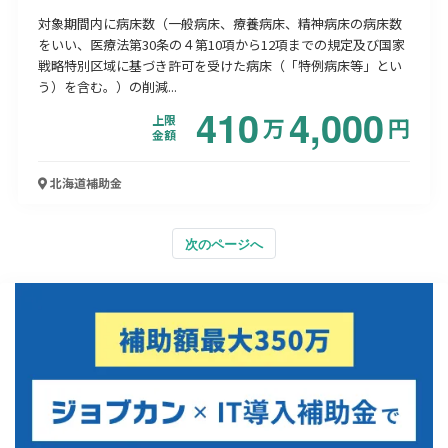
対象期間内に病床数（一般病床、療養病床、精神病床の病床数
をいい、医療法第30条の４第10項から12項までの規定及び国家
戦略特別区域に基づき許可を受けた病床（「特例病床等」とい
う）を含む。）の削減...
410
4,000
上限
万
円
金額
北海道
補助金
次のページへ