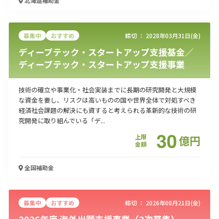
北海道
補助金
募集中
おすすめ
締切 ：
2028年03月31日(金)
ディープテック・スタートアップ支援基金／
ディープテック・スタートアップ支援事業
技術の確立や事業化・社会実装までに長期の研究開発と大規模
な資金を要し、リスクは高いものの国や世界全体で対処すべき
経済社会課題の解決にも資すると考えられる革新的な技術の研
究開発に取り組んでいる「デ...
30
上限
億
円
金額
全国
補助金
募集中
おすすめ
締切 ：
2026年08月21日(金)
2026年度 海外出願支援事業（2次募集）