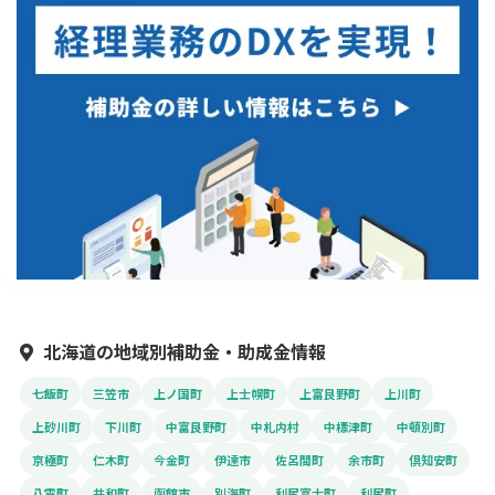
北海道の地域別補助金・助成金情報
七飯町
三笠市
上ノ国町
上士幌町
上富良野町
上川町
上砂川町
下川町
中富良野町
中札内村
中標津町
中頓別町
京極町
仁木町
今金町
伊達市
佐呂間町
余市町
倶知安町
八雲町
共和町
函館市
別海町
利尻富士町
利尻町