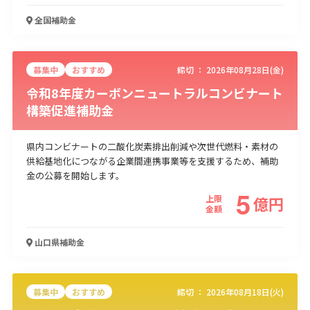
全国
補助金
募集中
おすすめ
締切 ：
2026年08月28日(金)
令和8年度カーボンニュートラルコンビナート
構築促進補助金
県内コンビナートの二酸化炭素排出削減や次世代燃料・素材の
供給基地化につながる企業間連携事業等を支援するため、補助
金の公募を開始します。
5
上限
億
円
金額
山口県
補助金
募集中
おすすめ
締切 ：
2026年08月18日(火)