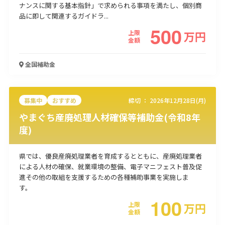
ナンスに関する基本指針」で求められる事項を満たし、個別商
使い道
品に即して関連するガイドラ...
500
上限
万
円
経営改善・経営強化
販路拡大
海外展開
設備投資
IT導入
金額
人材採用・雇用
人材育成・福利厚生
特許・知的財産
起業・創業
事業承継
災害・被災者支援
コロナ関連
全国
補助金
環境・省エネ
テレワーク
募集中
おすすめ
締切 ：
2026年12月28日(月)
やまぐち産廃処理人材確保等補助金(令和8年
度)
受付中のみ
県では、優良産廃処理業者を育成するとともに、産廃処理業者
による人材の確保、就業環境の整備、電子マニフェスト普及促
進その他の取組を支援するための各種補助事業を実施しま
す。
100
検索
上限
万
円
金額