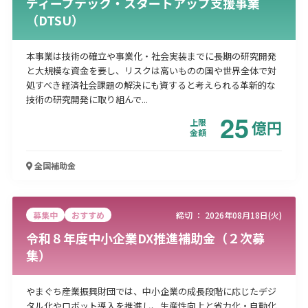
ディープテック・スタートアップ支援事業
（DTSU）
本事業は技術の確立や事業化・社会実装までに長期の研究開発
と大規模な資金を要し、リスクは高いものの国や世界全体で対
処すべき経済社会課題の解決にも資すると考えられる革新的な
技術の研究開発に取り組んで...
25
上限
億
円
金額
全国
補助金
募集中
おすすめ
締切 ：
2026年08月18日(火)
令和８年度中小企業DX推進補助金（２次募
集）
やまぐち産業振興財団では、中小企業の成長段階に応じたデジ
タル化やロボット導入を推進し、生産性向上と省力化・自動化