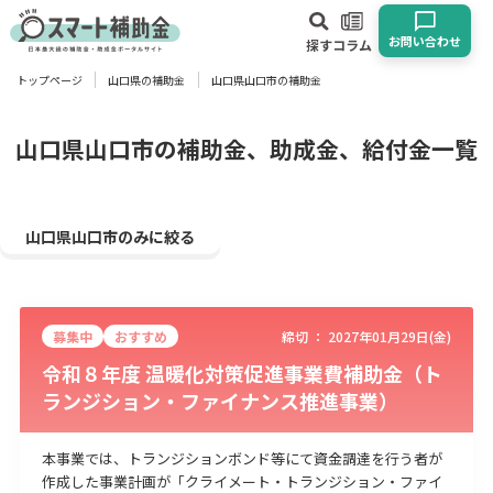
お問い合わせ
探す
コラム
トップページ
山口県の補助金
山口県山口市の補助金
対象
企業
団体
個人
その他
山口県山口市の補助金、助成金、給付金一覧
エリア
山口県山口市のみに絞る
募集中
おすすめ
締切 ：
2027年01月29日(金)
業種
令和８年度 温暖化対策促進事業費補助金（ト
ランジション・ファイナンス推進事業）
物流・運輸業
製造業
情報通信業
卸売･小売業
飲食業
建設･不動産業
サービス業
医療･福祉
農業･林業
漁業
本事業では、トランジションボンド等にて資金調達を行う者が
宿泊･旅館業
その他
作成した事業計画が「クライメート・トランジション・ファイ