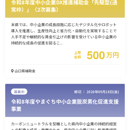
令和8年度中小企業DX推進補助金「先駆型(通
常枠）」（2次募集）
本県では、中小企業の成長段階に応じたデジタル化やロボット
導入を推進し、生産性向上と省力化・自動化を実現することで
人手不足や継続的な賃金引上げの影響を受けている中小企業の
持続的な成長の促進を図るこ...
500
上限
万
円
金額
山口県
補助金
募集中
締切 ：
2026年09月18日(金)
令和8年度やまぐち中小企業脱炭素化促進支援
事業
カーボンニュートラルを契機とした県内中小企業の持続的経営
への転換と成長・発展のため、県内中小企業に対し脱炭素経営