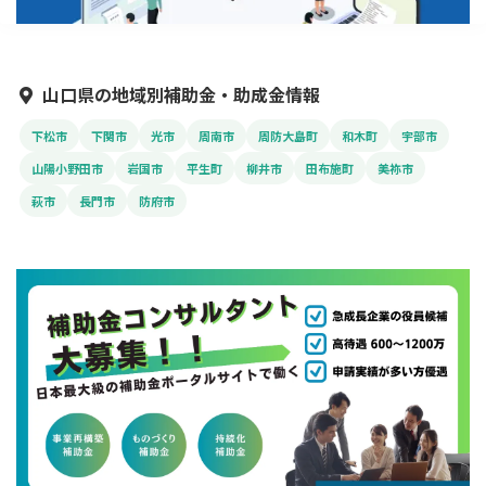
山口県の地域別補助金・助成金情報
下松市
下関市
光市
周南市
周防大島町
和木町
宇部市
山陽小野田市
岩国市
平生町
柳井市
田布施町
美祢市
萩市
長門市
防府市