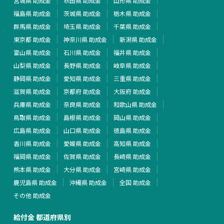
宮城県 助成金
秋田県 助成金
山形県 助成金
福島県 助成金
茨城県 助成金
栃木県 助成金
群馬県 助成金
埼玉県 助成金
千葉県 助成金
東京都 助成金
神奈川県 助成金
新潟県 助成金
富山県 助成金
石川県 助成金
福井県 助成金
山梨県 助成金
長野県 助成金
岐阜県 助成金
静岡県 助成金
愛知県 助成金
三重県 助成金
滋賀県 助成金
京都府 助成金
大阪府 助成金
兵庫県 助成金
奈良県 助成金
和歌山県 助成金
鳥取県 助成金
島根県 助成金
岡山県 助成金
広島県 助成金
山口県 助成金
徳島県 助成金
香川県 助成金
愛媛県 助成金
高知県 助成金
福岡県 助成金
佐賀県 助成金
長崎県 助成金
熊本県 助成金
大分県 助成金
宮崎県 助成金
鹿児島県 助成金
沖縄県 助成金
全国 助成金
その他 助成金
給付金 都道府県別