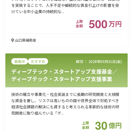
を実現することで、人手不足や継続的な賃金引上げの影響を受
けている中小企業の持続的な...
500
上限
万
円
金額
山口県
補助金
募集中
おすすめ
締切 ：
2028年03月31日(金)
ディープテック・スタートアップ支援基金／
ディープテック・スタートアップ支援事業
技術の確立や事業化・社会実装までに長期の研究開発と大規模
な資金を要し、リスクは高いものの国や世界全体で対処すべき
経済社会課題の解決にも資すると考えられる革新的な技術の研
究開発に取り組んでいる「デ...
30
上限
億
円
金額