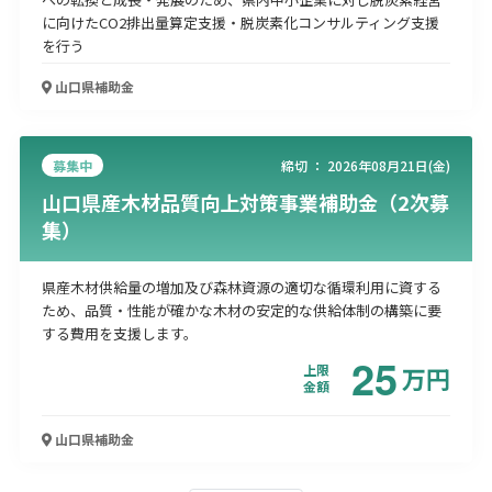
に向けたCO2排出量算定支援・脱炭素化コンサルティング支援
を行う
山口県
補助金
募集中
締切 ：
2026年08月21日(金)
山口県産木材品質向上対策事業補助金（2次募
集）
県産木材供給量の増加及び森林資源の適切な循環利用に資する
ため、品質・性能が確かな木材の安定的な供給体制の構築に要
する費用を支援します。
25
上限
万
円
金額
山口県
補助金