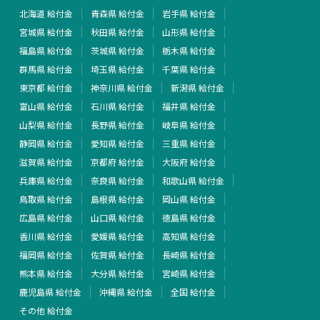
北海道 給付金
青森県 給付金
岩手県 給付金
宮城県 給付金
秋田県 給付金
山形県 給付金
福島県 給付金
茨城県 給付金
栃木県 給付金
群馬県 給付金
埼玉県 給付金
千葉県 給付金
東京都 給付金
神奈川県 給付金
新潟県 給付金
富山県 給付金
石川県 給付金
福井県 給付金
山梨県 給付金
長野県 給付金
岐阜県 給付金
静岡県 給付金
愛知県 給付金
三重県 給付金
滋賀県 給付金
京都府 給付金
大阪府 給付金
兵庫県 給付金
奈良県 給付金
和歌山県 給付金
鳥取県 給付金
島根県 給付金
岡山県 給付金
広島県 給付金
山口県 給付金
徳島県 給付金
香川県 給付金
愛媛県 給付金
高知県 給付金
福岡県 給付金
佐賀県 給付金
長崎県 給付金
熊本県 給付金
大分県 給付金
宮崎県 給付金
鹿児島県 給付金
沖縄県 給付金
全国 給付金
その他 給付金