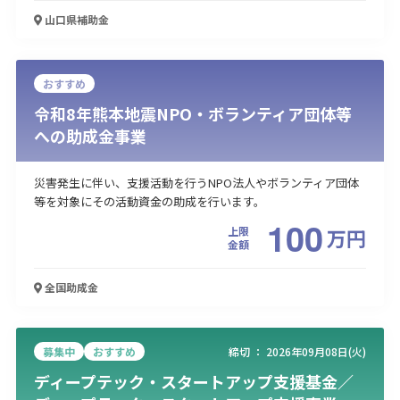
山口県
補助金
おすすめ
令和8年熊本地震NPO・ボランティア団体等
への助成金事業
災害発生に伴い、支援活動を行うNPO法人やボランティア団体
等を対象にその活動資金の助成を行います。
100
上限
万
円
金額
全国
助成金
募集中
おすすめ
締切 ：
2026年09月08日(火)
ディープテック・スタートアップ支援基金／