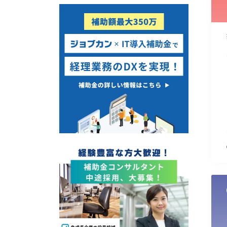
使い道
経営改善・経営強化
販路拡大
海外展開
設備投資
IT導入
テレワーク
受付中のみ