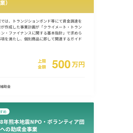
業）
事業承継
災害・被災者支援
コロナ関連
環境・省エネ
業では、トランジションボンド等にて資金調達を
者が作成した事業計画が「クライメート・トラン
ョン・ファイナンスに関する基本指針」で求めら
事項を満たし、個別商品に即して関連するガイド
500
上限
万
円
金額
補助金
すめ
8年熊本地震NPO・ボランティア団
への助成金事業