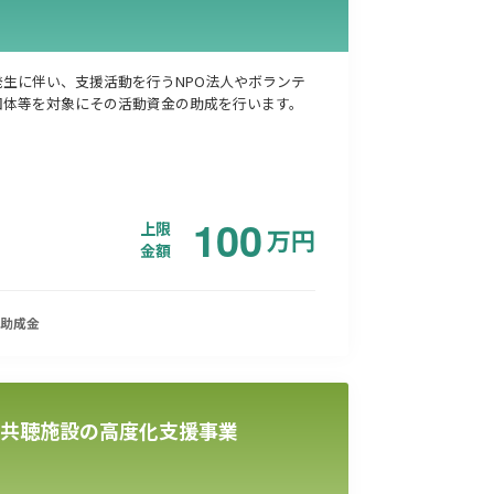
発生に伴い、支援活動を行うNPO法人やボランテ
団体等を対象にその活動資金の助成を行います。
100
上限
万
円
金額
助成金
共聴施設の高度化支援事業