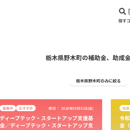
探す
栃木県野木町の補助金、助成
栃木県野木町のみに絞る
募集中
おすすめ
締切 ：
2028年03月31日(金)
募集
ディープテック・スタートアップ支援基
令和
建設･不動産業
サービス業
医療･福祉
農業･林業
漁業
宿泊･
金／ディープテック・スタートアップ支
金（