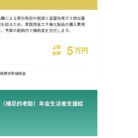
高騰による家計負担の軽減と温室効果ガス排出量
減を図るため、家庭用省エネ電化製品の購入費用
し、予算の範囲内で補助金を交付します。
5
上限
万
円
金額
県野木町
補助金
（補足的老齢）年金生活者支援給