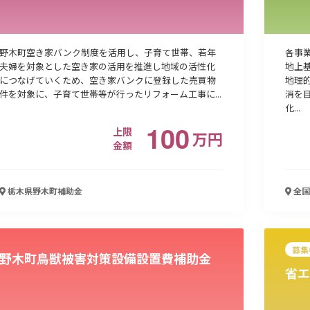
野木町空き家バンク制度を活用し、子育て世帯、若年
各事
夫婦を対象とした空き家の活用を推進し地域の活性化
地上
につなげていくため、空き家バンクに登録した売買物
地理
件を対象に、子育て世帯等が行ったリフォーム工事に...
消を
化...
100
上限
万
円
金額
栃木県野木町
補助金
全国
募集
野木町鳥獣被害対策設備設置費補助金
省エ