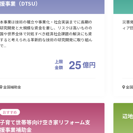
援事業（DTSU）
本事業は技術の確立や事業化・社会実装までに長期の
災害
研究開発と大規模な資金を要し、リスクは高いものの
ィア
国や世界全体で対処すべき経済社会課題の解決にも資
すると考えられる革新的な技術の研究開発に取り組ん
で...
25
上限
億
円
金額
全国
補助金
全国
おすすめ
辺地
子育て世帯等向け空き家リフォーム支
援事業補助金