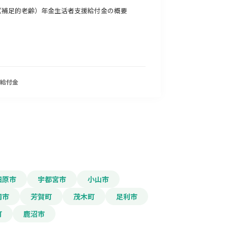
（補足的老齢）年金生活者支援給付金の概要
給付金
田原市
宇都宮市
小山市
岡市
芳賀町
茂木町
足利市
町
鹿沼市