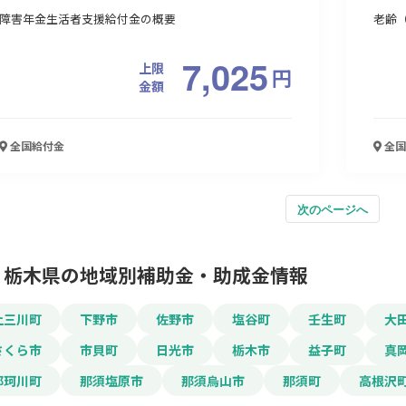
障害年金生活者支援給付金の概要
老齢
7,025
上限
円
金額
全国
給付金
全国
次のページへ
栃木県の地域別補助金・助成金情報
上三川町
下野市
佐野市
塩谷町
壬生町
大
さくら市
市貝町
日光市
栃木市
益子町
真
那珂川町
那須塩原市
那須烏山市
那須町
高根沢