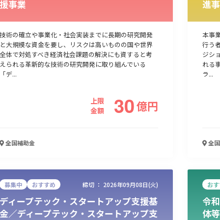
援事業
進事
人材採用・雇用
人材育成・福利厚生
特許・知的財産
起業・創業
技術の確立や事業化・社会実装までに長期の研究開発
本事
と大規模な資金を要し、リスクは高いものの国や世界
行う
全体で対処すべき経済社会課題の解決にも資すると考
ジシ
えられる革新的な技術の研究開発に取り組んでいる
れる
「デ...
ラ...
30
上限
億
円
金額
全国
補助金
全国
検索
募集中
おすすめ
締切 ：
2026年09月08日(火)
おす
ディープテック・スタートアップ支援基
令和
金／ディープテック・スタートアップ支
体等