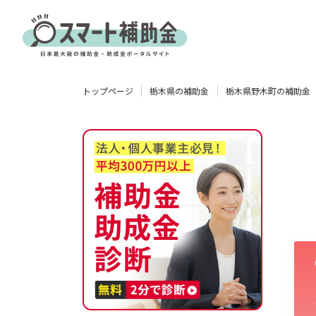
対象
トップページ
栃木県の補助金
栃木県野木町の補助金
企業
団体
個人
その他
エリア
業種
物流・運輸業
製造業
情報通信業
卸売･小売業
飲食業