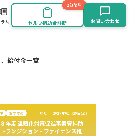
2分簡単
お問い合わせ
コラム
セルフ補助金診断
金、給付金一覧
中
おすすめ
締切 ：
2027年01月29日(金)
８年度 温暖化対策促進事業費補助
旅館業
その他
トランジション・ファイナンス推