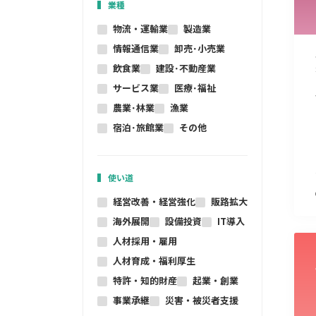
業種
物流・運輸業
製造業
情報通信業
卸売･小売業
飲食業
建設･不動産業
サービス業
医療･福祉
農業･林業
漁業
宿泊･旅館業
その他
使い道
経営改善・経営強化
販路拡大
海外展開
設備投資
IT導入
人材採用・雇用
人材育成・福利厚生
特許・知的財産
起業・創業
事業承継
災害・被災者支援