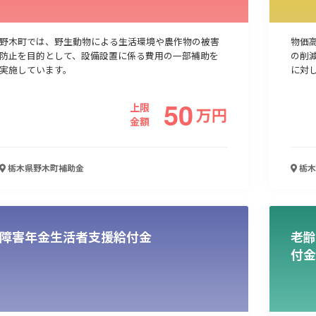
野木町では、野生動物による生活環境や農作物の被害
物価
防止を目的として、設備設置に係る費用の一部補助を
の削
実施しています。
に対
50
上限
万
円
金額
栃木県野木町
補助金
栃木
障害年金生活者支援給付金
老齢
付金