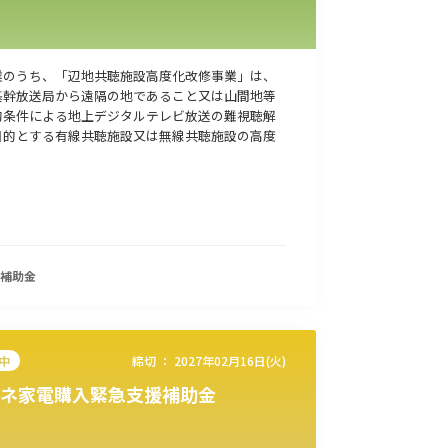
業のうち、「辺地共聴施設高度化改修事業」は、
基幹放送局から遠隔の地であること又は山間地等
的条件による地上デジタルテレビ放送の難視聴解
目的とする有線共聴施設又は無線共聴施設の高度
補助金
中
締切 ：
2027年02月16日(火)
ネ家電購入緊急支援補助金