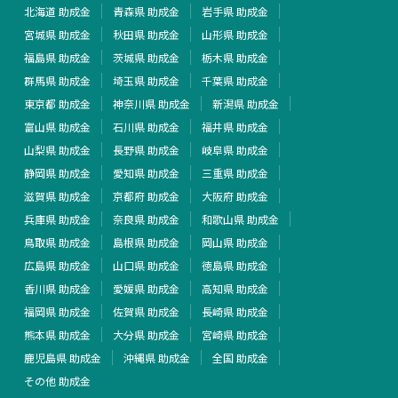
北海道 助成金
青森県 助成金
岩手県 助成金
宮城県 助成金
秋田県 助成金
山形県 助成金
福島県 助成金
茨城県 助成金
栃木県 助成金
群馬県 助成金
埼玉県 助成金
千葉県 助成金
東京都 助成金
神奈川県 助成金
新潟県 助成金
富山県 助成金
石川県 助成金
福井県 助成金
山梨県 助成金
長野県 助成金
岐阜県 助成金
静岡県 助成金
愛知県 助成金
三重県 助成金
滋賀県 助成金
京都府 助成金
大阪府 助成金
兵庫県 助成金
奈良県 助成金
和歌山県 助成金
鳥取県 助成金
島根県 助成金
岡山県 助成金
広島県 助成金
山口県 助成金
徳島県 助成金
香川県 助成金
愛媛県 助成金
高知県 助成金
福岡県 助成金
佐賀県 助成金
長崎県 助成金
熊本県 助成金
大分県 助成金
宮崎県 助成金
鹿児島県 助成金
沖縄県 助成金
全国 助成金
その他 助成金