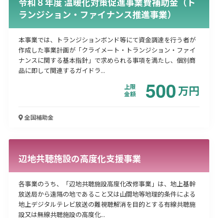
令和８年度 温暖化対策促進事業費補助金（ト
ランジション・ファイナンス推進事業）
本事業では、トランジションボンド等にて資金調達を行う者が
作成した事業計画が「クライメート・トランジション・ファイ
ナンスに関する基本指針」で求められる事項を満たし、個別商
品に即して関連するガイドラ...
500
上限
万
円
金額
全国
補助金
辺地共聴施設の高度化支援事業
各事業のうち、「辺地共聴施設高度化改修事業」は、地上基幹
放送局から遠隔の地であること又は山間地等地理的条件による
地上デジタルテレビ放送の難視聴解消を目的とする有線共聴施
設又は無線共聴施設の高度化...