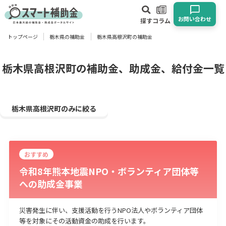
お問い合わせ
探す
コラム
トップページ
栃木県の補助金
栃木県高根沢町の補助金
対象
企業
団体
個人
その他
栃木県高根沢町の補助金、助成金、給付金一覧
エリア
栃木県高根沢町のみに絞る
おすすめ
業種
令和8年熊本地震NPO・ボランティア団体等
への助成金事業
物流・運輸業
製造業
情報通信業
卸売･小売業
飲食業
建設･不動産業
サービス業
医療･福祉
農業･林業
漁業
災害発生に伴い、支援活動を行うNPO法人やボランティア団体
宿泊･旅館業
その他
等を対象にその活動資金の助成を行います。