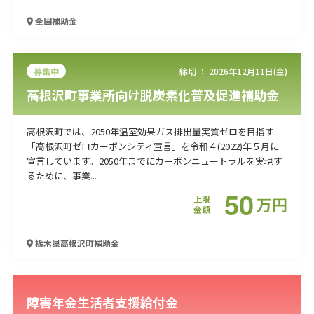
全国
補助金
募集中
締切 ：
2026年12月11日(金)
高根沢町事業所向け脱炭素化普及促進補助金
高根沢町では、2050年温室効果ガス排出量実質ゼロを目指す
「高根沢町ゼロカーボンシティ宣言」を令和４(2022)年５月に
宣言しています。2050年までにカーボンニュートラルを実現す
るために、事業...
50
上限
万
円
金額
栃木県高根沢町
補助金
障害年金生活者支援給付金