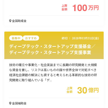
100
上限
万
円
使い道
金額
経営改善・経営強化
販路拡大
海外展開
設備投資
IT導入
全国
助成金
人材採用・雇用
人材育成・福利厚生
特許・知的財産
起業・創業
事業承継
災害・被災者支援
コロナ関連
環境・省エネ
テレワーク
募集中
おすすめ
締切 ：
2028年03月31日(金)
ディープテック・スタートアップ支援基金／
ディープテック・スタートアップ支援事業
技術の確立や事業化・社会実装までに長期の研究開発と大規模
な資金を要し、リスクは高いものの国や世界全体で対処すべき
受付中のみ
経済社会課題の解決にも資すると考えられる革新的な技術の研
究開発に取り組んでいる「デ...
30
上限
億
円
金額
検索
全国
補助金