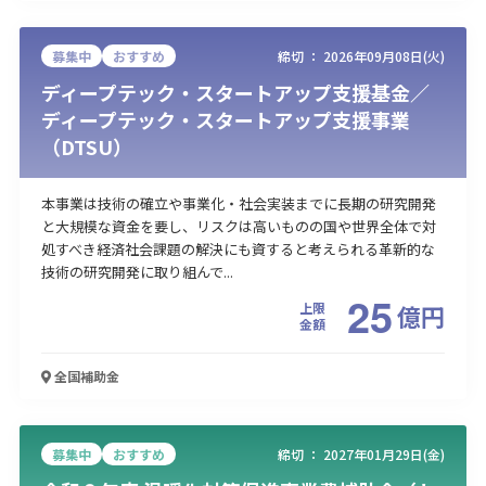
募集中
おすすめ
締切 ：
2026年09月08日(火)
ディープテック・スタートアップ支援基金／
ディープテック・スタートアップ支援事業
（DTSU）
本事業は技術の確立や事業化・社会実装までに長期の研究開発
と大規模な資金を要し、リスクは高いものの国や世界全体で対
処すべき経済社会課題の解決にも資すると考えられる革新的な
技術の研究開発に取り組んで...
25
上限
億
円
金額
全国
補助金
募集中
おすすめ
締切 ：
2027年01月29日(金)