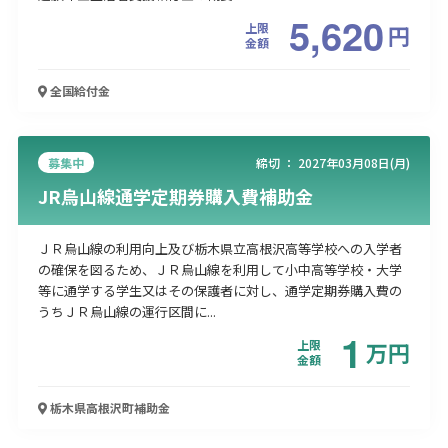
5,620
上限
円
金額
全国
給付金
募集中
締切 ：
2027年03月08日(月)
JR烏山線通学定期券購入費補助金
ＪＲ烏山線の利用向上及び栃木県立高根沢高等学校への入学者
の確保を図るため、ＪＲ烏山線を利用して小中高等学校・大学
等に通学する学生又はその保護者に対し、通学定期券購入費の
うちＪＲ烏山線の運行区間に...
1
上限
万
円
金額
栃木県高根沢町
補助金