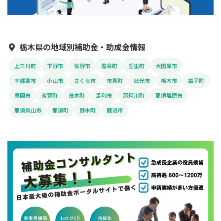
栃木県の地域別補助金・助成金情報
上三川町
下野市
佐野市
塩谷町
壬生町
大田原市
宇都宮市
小山市
さくら市
市貝町
日光市
栃木市
益子町
真岡市
芳賀町
茂木町
足利市
那珂川町
那須塩原市
那須烏山市
那須町
野木町
鹿沼市