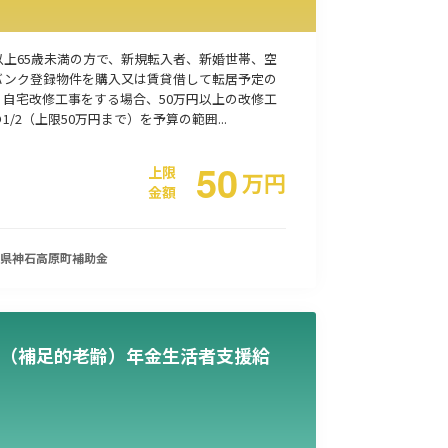
以上65歳未満の方で、新規転入者、新婚世帯、空
バンク登録物件を購入又は賃貸借して転居予定の
、自宅改修工事をする場合、50万円以上の改修工
1/2（上限50万円まで）を予算の範囲...
50
上限
万
円
金額
県神石高原町
補助金
（補足的老齢）年金生活者支援給