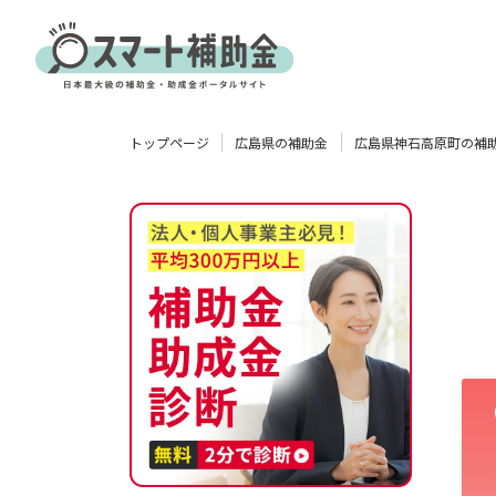
対象
トップページ
広島県の補助金
広島県神石高原町の補
企業
団体
個人
その他
エリア
業種
物流・運輸業
製造業
情報通信業
卸売･小売業
飲食業