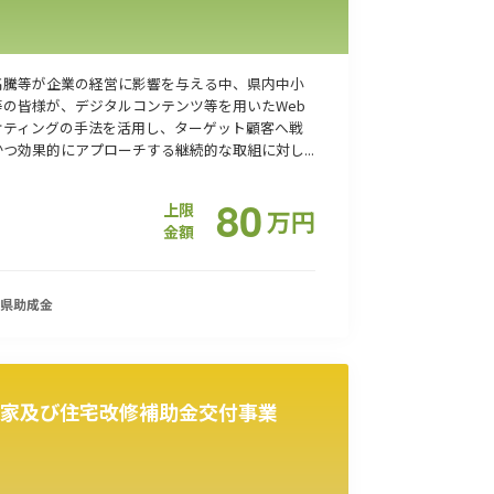
高騰等が企業の経営に影響を与える中、県内中小
等の皆様が、デジタルコンテンツ等を用いたWeb
ケティングの手法を活用し、ターゲット顧客へ戦
つ効果的にアプローチする継続的な取組に対し...
80
上限
万
円
金額
県
助成金
家及び住宅改修補助金交付事業