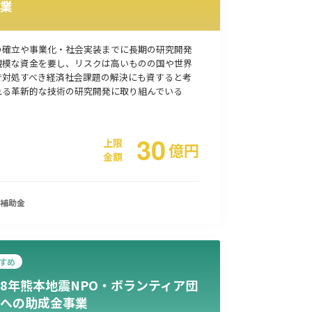
業
事業承継
災害・被災者支援
コロナ関連
環境・省エネ
の確立や事業化・社会実装までに長期の研究開発
規模な資金を要し、リスクは高いものの国や世界
で対処すべき経済社会課題の解決にも資すると考
れる革新的な技術の研究開発に取り組んでいる
30
上限
億
円
金額
補助金
すめ
8年熊本地震NPO・ボランティア団
への助成金事業