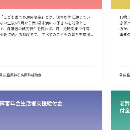
「こども誰でも通園制度」とは、保育所等に通ってい
18歳
ない生後6か月から満3歳未満のお子さんを対象とし
き家
て、保護者の就労要件を問わず、月一定時間まで保育
方が
所等に通える制度です。 すべてのこどもの育ちを応援...
事費の
広島県神石高原町
補助金
広島
障害年金生活者支援給付金
老齢
付金