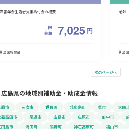
障害年金生活者支援給付金の概要
老齢
7,025
上限
円
金額
全国
給付金
全国
次のページへ
広島県の地域別補助金・助成金情報
三原市
三次市
世羅町
北広島町
呉市
大崎
安芸高田市
尾道市
広島市
庄原市
府中市
江田島市
海田町
熊野町
神石高原町
福山市