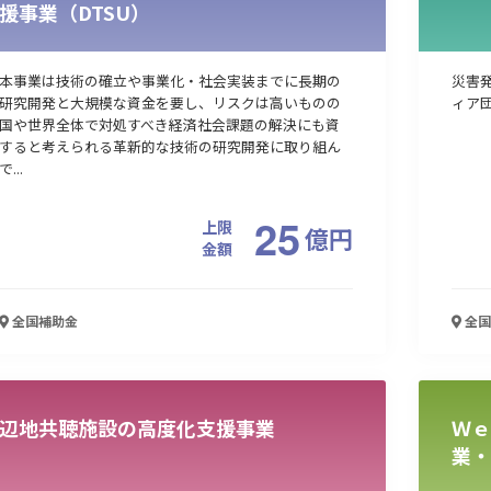
援事業（DTSU）
本事業は技術の確立や事業化・社会実装までに長期の
災害
研究開発と大規模な資金を要し、リスクは高いものの
ィア
国や世界全体で対処すべき経済社会課題の解決にも資
すると考えられる革新的な技術の研究開発に取り組ん
で...
25
上限
億
円
金額
全国
補助金
全国
辺地共聴施設の高度化支援事業
Ｗｅ
業・