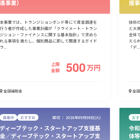
進事業）
援事
人材採用・雇用
人材育成・福利厚生
特許・知的財産
起業・創業
本事業では、トランジションボンド等にて資金調達を
技術
行う者が作成した事業計画が「クライメート・トラン
と大
ジション・ファイナンスに関する基本指針」で求めら
全体
れる事項を満たし、個別商品に即して関連するガイド
えら
ラ...
「デ...
500
上限
万
円
金額
全国
補助金
全国
検索
募集中
おすすめ
締切 ：
2026年09月08日(火)
おす
ディープテック・スタートアップ支援基
令和
金／ディープテック・スタートアップ支
体等