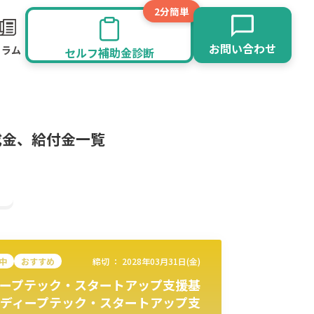
2分簡単
お問い合わせ
コラム
セルフ補助金診断
成金、給付金一覧
中
おすすめ
締切 ：
2028年03月31日(金)
ープテック・スタートアップ支援基
旅館業
その他
ディープテック・スタートアップ支