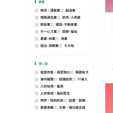
業種
物流・運輸業
製造業
情報通信業
卸売･小売業
飲食業
建設･不動産業
サービス業
医療･福祉
農業･林業
漁業
宿泊･旅館業
その他
使い道
経営改善・経営強化
販路拡大
海外展開
設備投資
IT導入
人材採用・雇用
人材育成・福利厚生
特許・知的財産
起業・創業
事業承継
災害・被災者支援