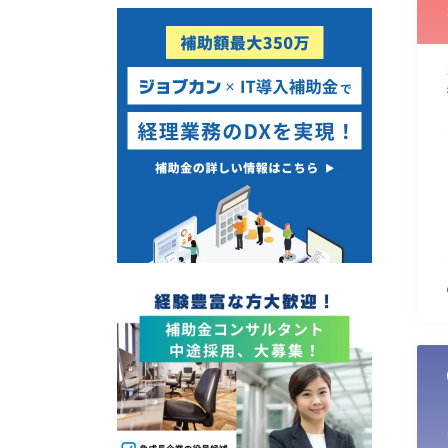
使い道
経営改善・経営強化
販路拡大
海外展開
設備投資
IT導入
テレワーク
受付中のみ