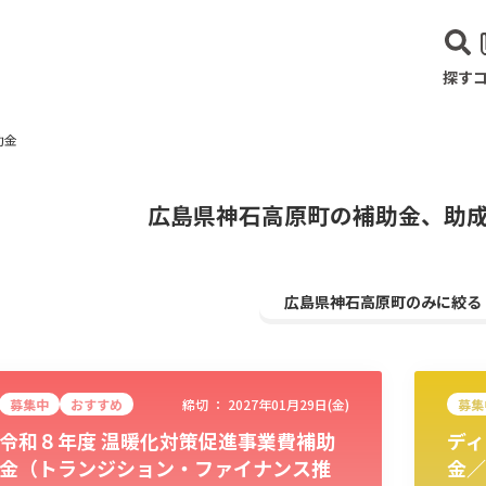
探す
助金
広島県神石高原町の補助金、助
広島県神石高原町のみに絞る
募集中
おすすめ
締切 ：
2027年01月29日(金)
募集
令和８年度 温暖化対策促進事業費補助
ディ
建設･不動産業
サービス業
医療･福祉
農業･林業
漁業
宿泊･
金（トランジション・ファイナンス推
金／