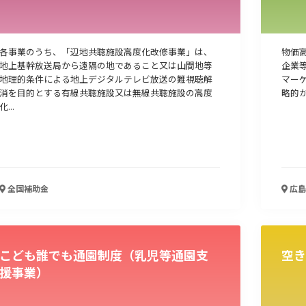
各事業のうち、「辺地共聴施設高度化改修事業」は、
物価
地上基幹放送局から遠隔の地であること又は山間地等
企業
地理的条件による地上デジタルテレビ放送の難視聴解
マー
消を目的とする有線共聴施設又は無線共聴施設の高度
略的か
化...
全国
補助金
広島
こども誰でも通園制度（乳児等通園支
空き
援事業）