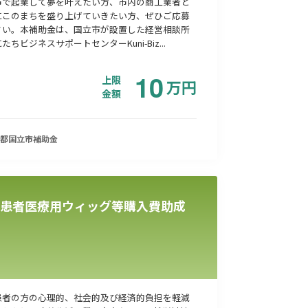
市で起業して夢を叶えたい方、市内の商工業者と
にこのまちを盛り上げていきたい方、ぜひご応募
さい。本補助金は、国立市が設置した経営相談所
たちビジネスサポートセンターKuni-Biz...
10
上限
万
円
金額
都国立市
補助金
患者医療用ウィッグ等購入費助成
患者の方の心理的、社会的及び経済的負担を軽減