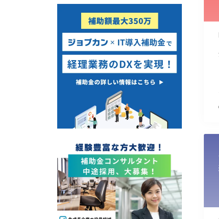
使い道
経営改善・経営強化
販路拡大
海外展開
設備投資
IT導入
テレワーク
受付中のみ