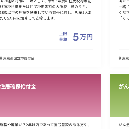
国の経済対策の一環として、令和5年度の住民税均等割
国立
非課税世帯または住民税均等割のみ課税世帯のうち、
一緒
18歳以下の児童を扶養している世帯に対し、児童1人あ
くだ
たり5万円を加算して支給します。
「くに
5
上限
万
円
金額
東京都国立市
給付金
東京
住居確保給付金
がん
離職や廃業から2年以内であって就労意欲のある方や、
がん