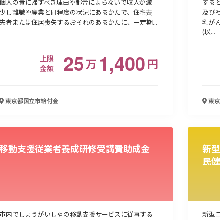
個人の責に帰すべき理由や都合によらないで収入が減
する
少し離職や廃業と同程度の状況にあるかたで、住宅喪
及び
失者または住居喪失するおそれのあるかたに、一定期...
乳が
(以...
25
1,400
上限
万
円
金額
東京都国立市
給付金
東京
移動支援従業者養成研修受講費助成金
新型
民健
市内でしょうがいしゃの移動支援サービスに従事する
新型