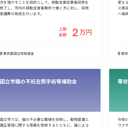
方を増やすことを目的として、移動支援従業者研修を
更な
修了し、市内の移動支援事業所で働く方に対し、研修
ス感
受講費の助成を行います。
へ傷
2
上限
万
円
金額
東京都国立市
助成金
東京
国立市猫の不妊去勢手術等補助金
帯状
国立市では、猫の不必要な繁殖を抑制し、動物愛護と
令和5
適正管理に関する意識を啓発するとともに、猫による
ワク