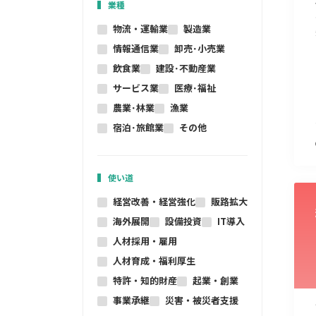
業種
物流・運輸業
製造業
情報通信業
卸売･小売業
飲食業
建設･不動産業
サービス業
医療･福祉
農業･林業
漁業
宿泊･旅館業
その他
使い道
経営改善・経営強化
販路拡大
海外展開
設備投資
IT導入
人材採用・雇用
人材育成・福利厚生
特許・知的財産
起業・創業
事業承継
災害・被災者支援