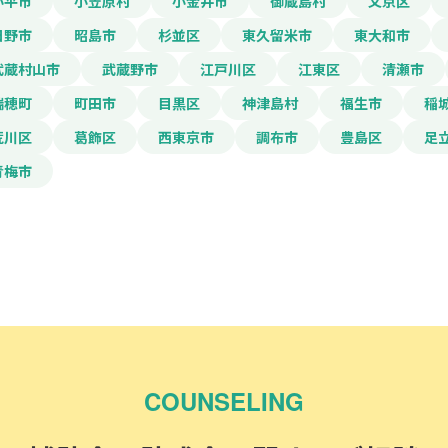
小平市
小笠原村
小金井市
御蔵島村
文京区
日野市
昭島市
杉並区
東久留米市
東大和市
武蔵村山市
武蔵野市
江戸川区
江東区
清瀬市
瑞穂町
町田市
目黒区
神津島村
福生市
稲
荒川区
葛飾区
西東京市
調布市
豊島区
足
青梅市
COUNSELING