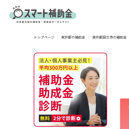
対象
トップページ
東京都の補助金
東京都国立市の補助金
企業
団体
個人
その他
エリア
業種
物流・運輸業
製造業
情報通信業
卸売･小売業
飲食業