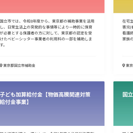
人材採用・雇用
人材育成・福利厚生
特許・知的財産
起業・創業
国立市では、令和8年度から、東京都の補助事業を活用
在宅
し、日常生活上の突発的な事情等により一時的に保育
害児
が必要とする保護者の方に対して、東京都の認定を受
看護
けたベビーシッター事業者の利用料の一部を補助しま
家族の
す。
東京都国立市
補助金
東京
子ども加算給付金【物価高騰関連対策
国立
検索
給付金事業】