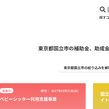
探す
東京都国立市の補助金、助成
東京都国立市の絞り込みを解
募集中
締切 ：
2027年03月31日(水)
国立
ベビーシッター利用支援事業
建設･不動産業
サービス業
医療･福祉
農業･林業
漁業
宿泊･
イト