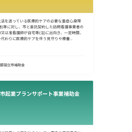
事業承継
災害・被災者支援
コロナ関連
環境・省エネ
生活を送っている医療的ケアの必要な重症心身障
(者)等に対し、市と委託契約した訪問看護事業者の
師又は准看護師が自宅等(注)に出向き、一定時間、
代わりに医療的ケアを伴う見守りや療養...
都国立市
補助金
市起業プランサポート事業補助金