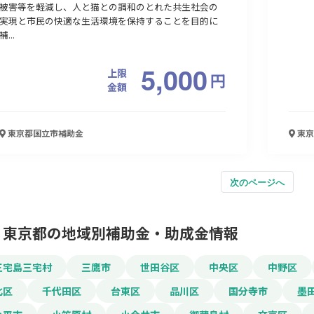
被害等を軽減し、人と猫との調和のとれた共生社会の
実現と市民の快適な生活環境を保持することを目的に
補...
5,000
上限
円
金額
東京都国立市
補助金
東京
次のページへ
東京都の地域別補助金・助成金情報
三宅島三宅村
三鷹市
世田谷区
中央区
中野区
北区
千代田区
台東区
品川区
国分寺市
墨