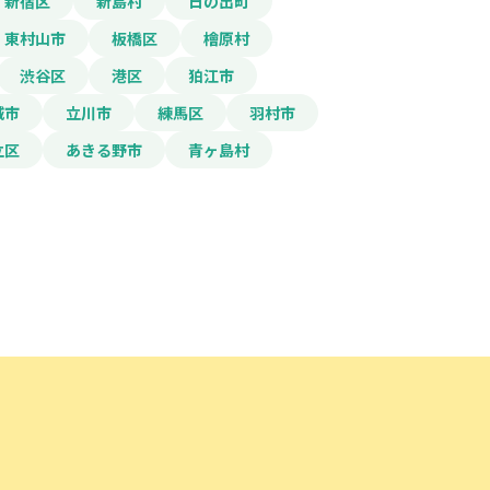
新宿区
新島村
日の出町
東村山市
板橋区
檜原村
渋谷区
港区
狛江市
城市
立川市
練馬区
羽村市
立区
あきる野市
青ヶ島村