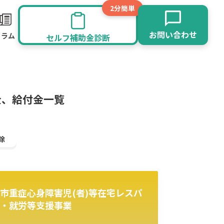
2分簡単
お問い合わせ
コラム
セルフ補助金診断
金、給付金一覧
除
市重症心身障害児(者)等在宅レスパ
旅館業
その他
・就労等支援事業