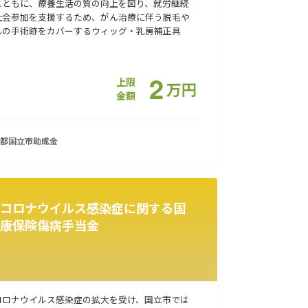
とともに、療養生活の質の向上を図り、就労継続
社会参加を支援するため、がん治療に伴う脱毛や
んの手術跡をカバーするウィッグ・乳房補正具
2
上限
万
円
金額
都国立市
助成金
コロナウイルス感染症に関する国
康保険傷病手当金
コロナウイルス感染症の拡大を受け、国立市では