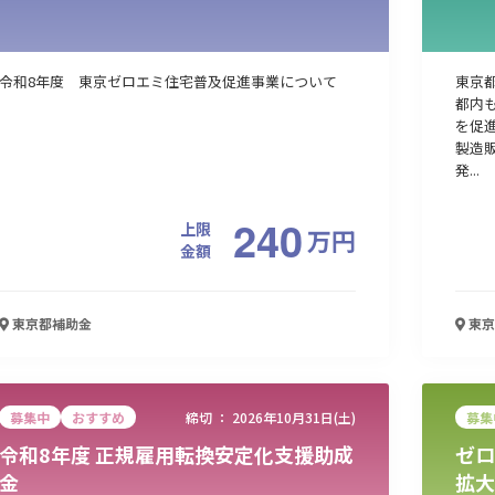
令和8年度 東京ゼロエミ住宅普及促進事業について
東京
都内
を促
製造
発...
240
上限
万
円
金額
東京都
補助金
東京
募集中
おすすめ
締切 ：
2026年10月31日(土)
募集
令和8年度 正規雇用転換安定化支援助成
ゼロ
金
拡大