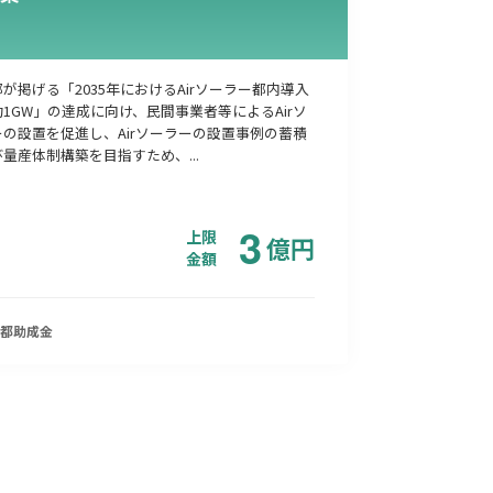
が掲げる「2035年におけるAirソーラー都内導入
1GW」の達成に向け、民間事業者等によるAirソ
の設置を促進し、Airソーラーの設置事例の蓄積
量産体制構築を目指すため、...
3
上限
億
円
金額
都
助成金