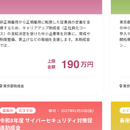
非正規雇用から正規雇用に転換した従業員の定着を支
東京
援するため、キャリアアップ助成金（正社員化コー
の中
ス）の支給決定を受けた中小企業等を対象に、育成や
参入
制度整備、賃上げなどの取組を支援します。本助成金
開拓
では...
ン...
190
上限
万
円
金額
東京都
助成金
東京
募集中
おすすめ
締切 ：
2027年01月15日(金)
おす
令和8年度 サイバーセキュリティ対策促
畜産
進助成金