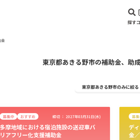
探す
助金
東京都あきる野市の補助金、助
東京都あきる野市のみに絞る
募集中
おすすめ
締切 ：
2027年03月31日(水)
募集
多摩地域における宿泊施設の送迎車バ
ディ
建設･不動産業
サービス業
医療･福祉
農業･林業
漁業
宿泊･
リアフリー化支援補助金
金／