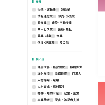
業種
物流・運輸業
製造業
情報通信業
卸売･小売業
飲食業
建設･不動産業
サービス業
医療･福祉
農業･林業
漁業
宿泊･旅館業
その他
使い道
経営改善・経営強化
販路拡大
海外展開
設備投資
IT導入
人材採用・雇用
人材育成・福利厚生
特許・知的財産
起業・創業
事業承継
災害・被災者支援