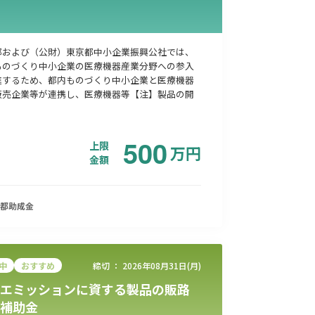
都および（公財）東京都中小企業振興公社では、
ものづくり中小企業の医療機器産業分野への参入
進するため、都内ものづくり中小企業と医療機器
販売企業等が連携し、医療機器等【注】製品の開
500
上限
万
円
金額
都
助成金
中
おすすめ
締切 ：
2026年08月31日(月)
エミッションに資する製品の販路
補助金