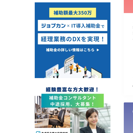
使い道
経営改善・経営強化
販路拡大
海外展開
設備投資
IT導入
テレワーク
受付中のみ