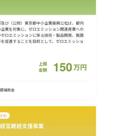
都及び（公財）東京都中小企業振興公社は、都内
小企業を対象に、ゼロエミッション関連産業への
やゼロエミッションに係る技術・製品開発、販路
等を促進することを目的として、ゼロエミッショ
150
上限
万
円
金額
都
補助金
すめ
経営継続支援事業