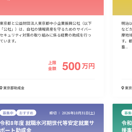
東京都と公益財団法人東京都中小企業振興公社（以下
明治
「公社」）は、自社の情報資産を守るためのサイバー
など
セキュリティ対策の取り組みに係る経費の助成を行っ
摩地
ています。
す。
畜...
500
上限
万
円
金額
東京都
助成金
東京
募集中
おすすめ
締切 ：
2026年10月31日(土)
募集
令和8年度 就職氷河期世代等安定就業サ
令和
ポート助成金
援事