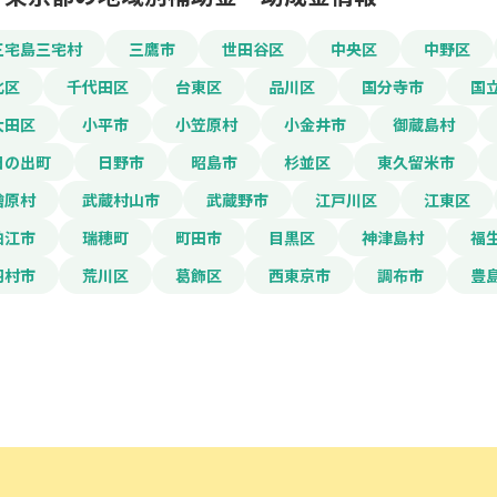
三宅島三宅村
三鷹市
世田谷区
中央区
中野区
北区
千代田区
台東区
品川区
国分寺市
国
大田区
小平市
小笠原村
小金井市
御蔵島村
日の出町
日野市
昭島市
杉並区
東久留米市
檜原村
武蔵村山市
武蔵野市
江戸川区
江東区
狛江市
瑞穂町
町田市
目黒区
神津島村
福
羽村市
荒川区
葛飾区
西東京市
調布市
豊