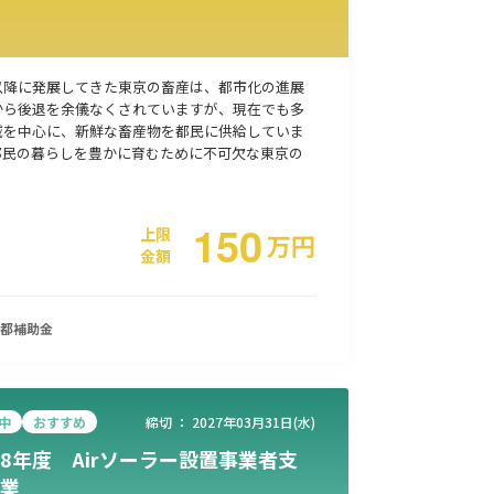
以降に発展してきた東京の畜産は、都市化の進展
から後退を余儀なくされていますが、現在でも多
域を中心に、新鮮な畜産物を都民に供給していま
都民の暮らしを豊かに育むために不可欠な東京の
150
上限
万
円
金額
都
補助金
中
おすすめ
締切 ：
2027年03月31日(水)
8年度 Airソーラー設置事業者支
業