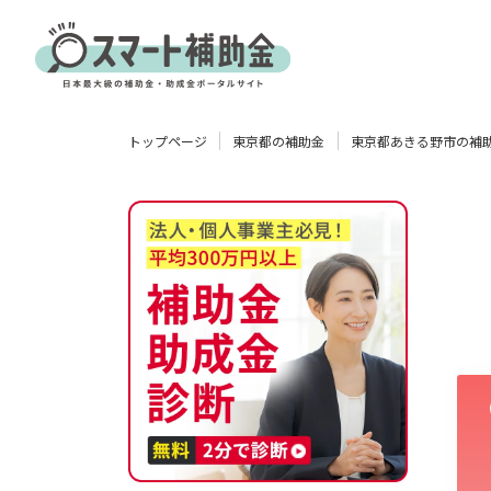
対象
トップページ
東京都の補助金
東京都あきる野市の補
企業
団体
個人
その他
エリア
業種
物流・運輸業
製造業
情報通信業
卸売･小売業
飲食業