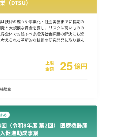
業（DTSU）
事業承継
災害・被災者支援
コロナ関連
環境・省エネ
業は技術の確立や事業化・社会実装までに長期の
開発と大規模な資金を要し、リスクは高いものの
世界全体で対処すべき経済社会課題の解決にも資
と考えられる革新的な技術の研究開発に取り組ん
25
上限
億
円
金額
補助金
すめ
4回（令和8年度 第2回） 医療機器産
入促進助成事業