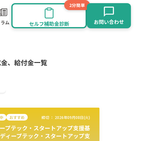
2分簡単
お問い合わせ
コラム
セルフ補助金診断
成金、給付金一覧
中
おすすめ
締切 ：
2026年09月08日(火)
ープテック・スタートアップ支援基
旅館業
その他
ディープテック・スタートアップ支