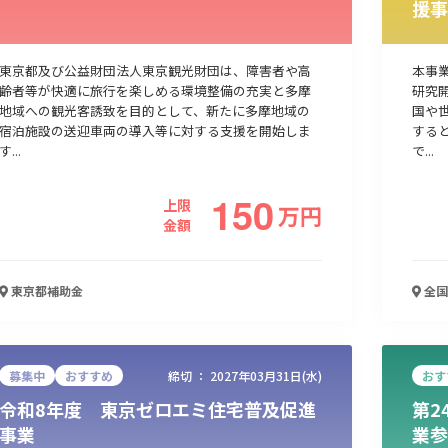
援事
人材採用・雇用
人材育成・福利厚生
特許・知的財産
起業・創業
東京都及び公益財団法人東京観光財団は、障害者や高
本事
齢者等が快適に旅行を楽しめる環境整備の充実と多摩
研究
地域への観光客誘致を目的として、新たに多摩地域の
国や
宿泊施設の送迎車両の導入等に対する支援を開始しま
する
す...
で...
150
上限
万
円
金額
東京都
補助金
全国
検索
募集中
おすすめ
締切 ：
2027年03月31日(水)
おす
令和8年度 東京ゼロエミ住宅普及促進
第2
事業
業参