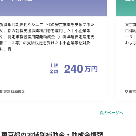
就職氷河期世代やシニア世代の安定就業を支援するた
東京都
め、都の就職支援事業利用者を雇用した中小企業等
目標約
や、特定求職者雇用開発助成金（中高年層安定雇用支
ーラー
援コース等）の支給決定を受けた中小企業等を対象
および
に、育...
240
上限
万
円
金額
東京都
助成金
東京
次のページへ
東京都の地域別補助金・助成金情報