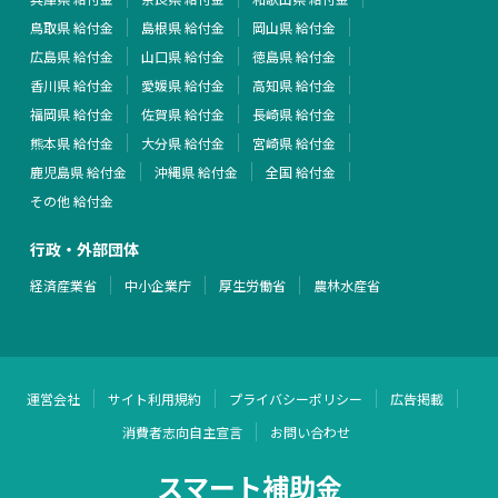
鳥取県 給付金
島根県 給付金
岡山県 給付金
広島県 給付金
山口県 給付金
徳島県 給付金
香川県 給付金
愛媛県 給付金
高知県 給付金
福岡県 給付金
佐賀県 給付金
長崎県 給付金
熊本県 給付金
大分県 給付金
宮崎県 給付金
鹿児島県 給付金
沖縄県 給付金
全国 給付金
その他 給付金
行政・外部団体
経済産業省
中小企業庁
厚生労働省
農林水産省
運営会社
サイト利用規約
プライバシーポリシー
広告掲載
消費者志向自主宣言
お問い合わせ
スマート補助金