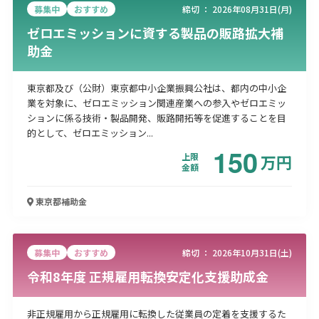
募集中
おすすめ
締切 ：
2026年08月31日(月)
ゼロエミッションに資する製品の販路拡大補
助金
東京都及び（公財）東京都中小企業振興公社は、都内の中小企
業を対象に、ゼロエミッション関連産業への参入やゼロエミッ
ションに係る技術・製品開発、販路開拓等を促進することを目
的として、ゼロエミッション...
150
上限
万
円
金額
東京都
補助金
募集中
おすすめ
締切 ：
2026年10月31日(土)
令和8年度 正規雇用転換安定化支援助成金
非正規雇用から正規雇用に転換した従業員の定着を支援するた