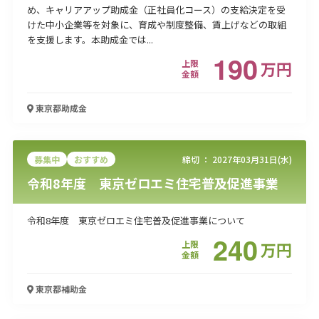
め、キャリアアップ助成金（正社員化コース）の支給決定を受
けた中小企業等を対象に、育成や制度整備、賃上げなどの取組
を支援します。本助成金では...
190
上限
万
円
金額
東京都
助成金
募集中
おすすめ
締切 ：
2027年03月31日(水)
令和8年度 東京ゼロエミ住宅普及促進事業
令和8年度 東京ゼロエミ住宅普及促進事業について
240
上限
万
円
金額
東京都
補助金