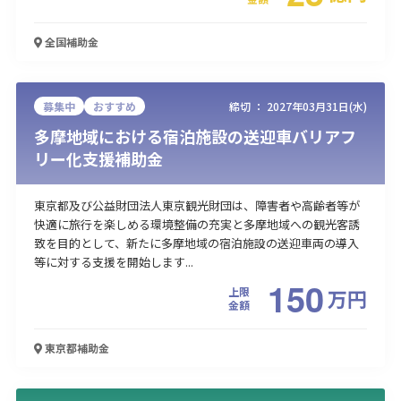
全国
補助金
募集中
おすすめ
締切 ：
2027年03月31日(水)
多摩地域における宿泊施設の送迎車バリアフ
リー化支援補助金
東京都及び公益財団法人東京観光財団は、障害者や高齢者等が
快適に旅行を楽しめる環境整備の充実と多摩地域への観光客誘
致を目的として、新たに多摩地域の宿泊施設の送迎車両の導入
等に対する支援を開始します...
150
上限
万
円
金額
東京都
補助金