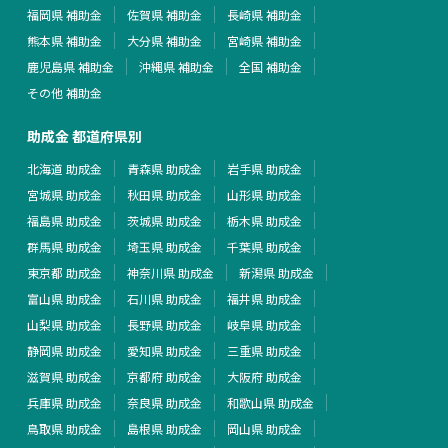
福岡県 補助金
佐賀県 補助金
長崎県 補助金
熊本県 補助金
大分県 補助金
宮崎県 補助金
鹿児島県 補助金
沖縄県 補助金
全国 補助金
その他 補助金
助成金 都道府県別
北海道 助成金
青森県 助成金
岩手県 助成金
宮城県 助成金
秋田県 助成金
山形県 助成金
福島県 助成金
茨城県 助成金
栃木県 助成金
群馬県 助成金
埼玉県 助成金
千葉県 助成金
東京都 助成金
神奈川県 助成金
新潟県 助成金
富山県 助成金
石川県 助成金
福井県 助成金
山梨県 助成金
長野県 助成金
岐阜県 助成金
静岡県 助成金
愛知県 助成金
三重県 助成金
滋賀県 助成金
京都府 助成金
大阪府 助成金
兵庫県 助成金
奈良県 助成金
和歌山県 助成金
鳥取県 助成金
島根県 助成金
岡山県 助成金