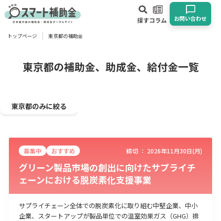
お問い合わせ
探す
コラム
トップページ
東京都の補助金
対象
企業
団体
個人
その他
東京都の補助金、助成金、給付金一覧
エリア
東京都のみに絞る
募集中
おすすめ
締切 ：
2026年11月30日(月)
業種
グリーン製品市場の創出に向けたサプライチ
ェーンにおける脱炭素化支援事業
物流・運輸業
製造業
情報通信業
卸売･小売業
飲食業
建設･不動産業
サービス業
医療･福祉
農業･林業
漁業
サプライチェーン全体での脱炭素化に取り組む中堅企業、中小
宿泊･旅館業
その他
企業、スタートアップが製品単位での温室効果ガス（GHG）排