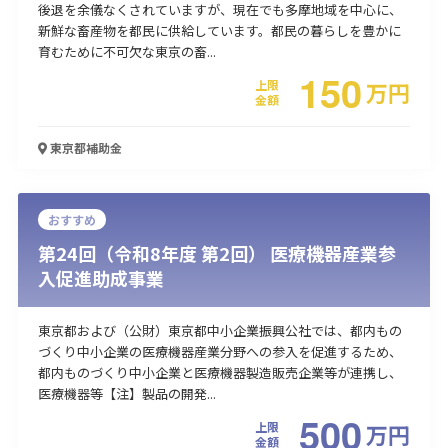
後退を余儀なくされていますが、現在でも多摩地域を中心に、
新鮮な畜産物を都民に供給しています。都民の暮らしを豊かに
育むために不可欠な東京の畜...
150
上限
万
円
金額
東京都
補助金
おすすめ
第24回（令和8年度 第2回） 医療機器産業参
入促進助成事業
東京都および（公財）東京都中小企業振興公社では、都内もの
づくり中小企業の医療機器産業分野への参入を促進するため、
都内ものづくり中小企業と医療機器製造販売企業等が連携し、
医療機器等【注】製品の開発...
500
上限
万
円
金額