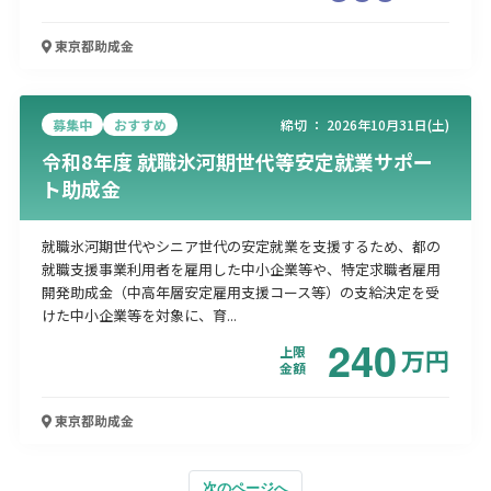
東京都
助成金
募集中
おすすめ
締切 ：
2026年10月31日(土)
令和8年度 就職氷河期世代等安定就業サポー
ト助成金
就職氷河期世代やシニア世代の安定就業を支援するため、都の
就職支援事業利用者を雇用した中小企業等や、特定求職者雇用
開発助成金（中高年層安定雇用支援コース等）の支給決定を受
けた中小企業等を対象に、育...
240
上限
万
円
金額
東京都
助成金
次のページへ