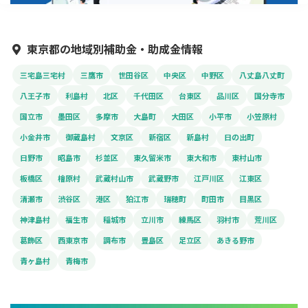
東京都の地域別補助金・助成金情報
三宅島三宅村
三鷹市
世田谷区
中央区
中野区
八丈島八丈町
八王子市
利島村
北区
千代田区
台東区
品川区
国分寺市
国立市
墨田区
多摩市
大島町
大田区
小平市
小笠原村
小金井市
御蔵島村
文京区
新宿区
新島村
日の出町
日野市
昭島市
杉並区
東久留米市
東大和市
東村山市
板橋区
檜原村
武蔵村山市
武蔵野市
江戸川区
江東区
清瀬市
渋谷区
港区
狛江市
瑞穂町
町田市
目黒区
神津島村
福生市
稲城市
立川市
練馬区
羽村市
荒川区
葛飾区
西東京市
調布市
豊島区
足立区
あきる野市
青ヶ島村
青梅市