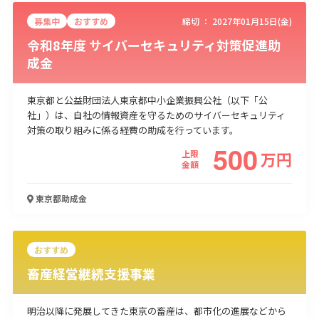
募集中
おすすめ
締切 ：
2027年01月15日(金)
令和8年度 サイバーセキュリティ対策促進助
成金
東京都と公益財団法人東京都中小企業振興公社（以下「公
社」）は、自社の情報資産を守るためのサイバーセキュリティ
対策の取り組みに係る経費の助成を行っています。
500
上限
万
円
金額
東京都
助成金
おすすめ
畜産経営継続支援事業
明治以降に発展してきた東京の畜産は、都市化の進展などから