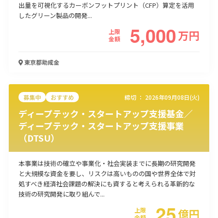
出量を可視化するカーボンフットプリント（CFP）算定を活用
使い道
したグリーン製品の開発...
5,000
上限
万
円
経営改善・経営強化
販路拡大
海外展開
設備投資
IT導入
金額
人材採用・雇用
人材育成・福利厚生
特許・知的財産
起業・創業
事業承継
災害・被災者支援
コロナ関連
東京都
助成金
環境・省エネ
テレワーク
募集中
おすすめ
締切 ：
2026年09月08日(火)
ディープテック・スタートアップ支援基金／
ディープテック・スタートアップ支援事業
（DTSU）
受付中のみ
本事業は技術の確立や事業化・社会実装までに長期の研究開発
と大規模な資金を要し、リスクは高いものの国や世界全体で対
処すべき経済社会課題の解決にも資すると考えられる革新的な
検索
技術の研究開発に取り組んで...
25
上限
億
円
金額