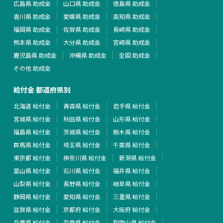
広島県 助成金
山口県 助成金
徳島県 助成金
香川県 助成金
愛媛県 助成金
高知県 助成金
福岡県 助成金
佐賀県 助成金
長崎県 助成金
熊本県 助成金
大分県 助成金
宮崎県 助成金
鹿児島県 助成金
沖縄県 助成金
全国 助成金
その他 助成金
給付金 都道府県別
北海道 給付金
青森県 給付金
岩手県 給付金
宮城県 給付金
秋田県 給付金
山形県 給付金
福島県 給付金
茨城県 給付金
栃木県 給付金
群馬県 給付金
埼玉県 給付金
千葉県 給付金
東京都 給付金
神奈川県 給付金
新潟県 給付金
富山県 給付金
石川県 給付金
福井県 給付金
山梨県 給付金
長野県 給付金
岐阜県 給付金
静岡県 給付金
愛知県 給付金
三重県 給付金
滋賀県 給付金
京都府 給付金
大阪府 給付金
兵庫県 給付金
奈良県 給付金
和歌山県 給付金