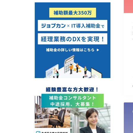
使い道
経営改善・経営強化
販路拡大
海外展開
設備投資
IT導入
テレワーク
受付中のみ