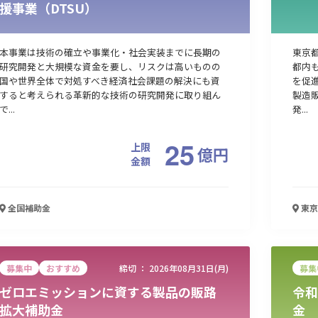
援事業（DTSU）
本事業は技術の確立や事業化・社会実装までに長期の
東京
研究開発と大規模な資金を要し、リスクは高いものの
都内
国や世界全体で対処すべき経済社会課題の解決にも資
を促
すると考えられる革新的な技術の研究開発に取り組ん
製造
で...
発...
25
上限
億
円
金額
全国
補助金
東京
募集中
おすすめ
締切 ：
2026年08月31日(月)
募集
ゼロエミッションに資する製品の販路
令和
拡大補助金
金