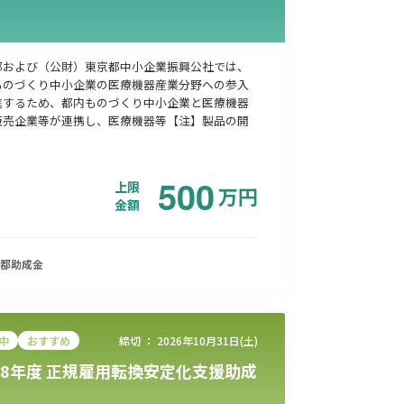
都および（公財）東京都中小企業振興公社では、
ものづくり中小企業の医療機器産業分野への参入
進するため、都内ものづくり中小企業と医療機器
販売企業等が連携し、医療機器等【注】製品の開
500
上限
万
円
金額
都
助成金
中
おすすめ
締切 ：
2026年10月31日(土)
8年度 正規雇用転換安定化支援助成