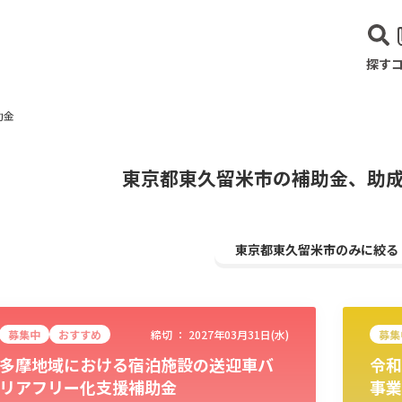
探す
助金
東京都東久留米市の補助金、助
東京都東久留米市のみに絞る
募集中
おすすめ
締切 ：
2027年03月31日(水)
募集
多摩地域における宿泊施設の送迎車バ
令和
建設･不動産業
サービス業
医療･福祉
農業･林業
漁業
宿泊･
リアフリー化支援補助金
事業