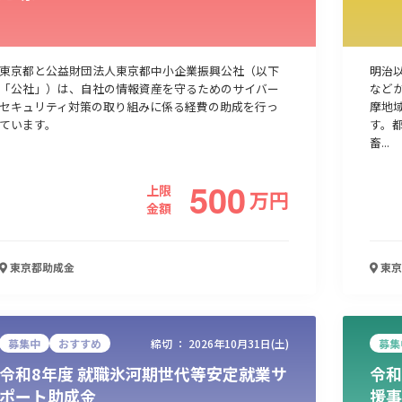
東京都と公益財団法人東京都中小企業振興公社（以下
明治
「公社」）は、自社の情報資産を守るためのサイバー
など
セキュリティ対策の取り組みに係る経費の助成を行っ
摩地
ています。
す。
畜...
500
上限
万
円
金額
東京都
助成金
東京
募集中
おすすめ
締切 ：
2026年10月31日(土)
募集
令和8年度 就職氷河期世代等安定就業サ
令和
ポート助成金
援事