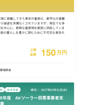
以降に発展してきた東京の畜産は、都市化の進展
から後退を余儀なくされていますが、現在でも多
域を中心に、新鮮な畜産物を都民に供給していま
都民の暮らしを豊かに育むために不可欠な東京の
150
上限
万
円
金額
都
補助金
中
おすすめ
締切 ：
2027年03月31日(水)
8年度 Airソーラー設置事業者支
業