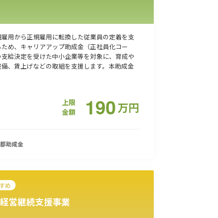
規雇用から正規雇用に転換した従業員の定着を支
るため、キャリアアップ助成金（正社員化コー
の支給決定を受けた中小企業等を対象に、育成や
整備、賃上げなどの取組を支援します。本助成金
190
上限
万
円
金額
都
助成金
すめ
経営継続支援事業