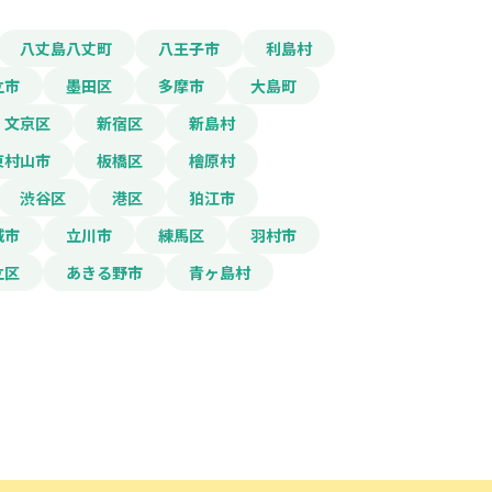
八丈島八丈町
八王子市
利島村
立市
墨田区
多摩市
大島町
文京区
新宿区
新島村
東村山市
板橋区
檜原村
渋谷区
港区
狛江市
城市
立川市
練馬区
羽村市
立区
あきる野市
青ヶ島村