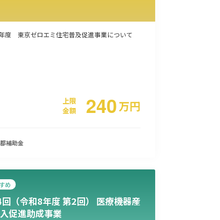
事業承継
災害・被災者支援
コロナ関連
環境・省エネ
8年度 東京ゼロエミ住宅普及促進事業について
240
上限
万
円
金額
都
補助金
すめ
4回（令和8年度 第2回） 医療機器産
入促進助成事業