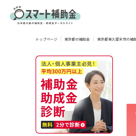
対象
トップページ
東京都の補助金
東京都東久留米市の補
企業
団体
個人
その他
エリア
業種
物流・運輸業
製造業
情報通信業
卸売･小売業
飲食業