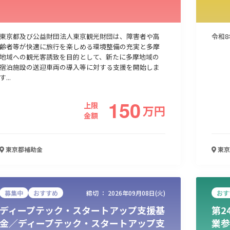
人材採用・雇用
人材育成・福利厚生
特許・知的財産
起業・創業
東京都及び公益財団法人東京観光財団は、障害者や高
令和
齢者等が快適に旅行を楽しめる環境整備の充実と多摩
地域への観光客誘致を目的として、新たに多摩地域の
宿泊施設の送迎車両の導入等に対する支援を開始しま
す...
150
上限
万
円
金額
東京都
補助金
東京
検索
募集中
おすすめ
締切 ：
2026年09月08日(火)
おす
ディープテック・スタートアップ支援基
第2
金／ディープテック・スタートアップ支
業参