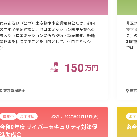
東京都及び（公財）東京都中小企業振興公社は、都内
非正
の中小企業を対象に、ゼロエミッション関連産業への
援す
参入やゼロエミッションに係る技術・製品開発、販路
ス）
開拓等を促進することを目的として、ゼロエミッショ
制度
ン...
では...
150
上限
万
円
金額
東京都
補助金
東京
募集中
おすすめ
締切 ：
2027年01月15日(金)
おす
令和8年度 サイバーセキュリティ対策促
畜産
進助成金