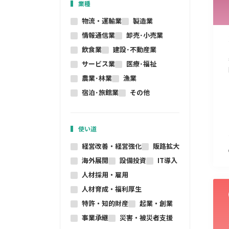
業種
物流・運輸業
製造業
情報通信業
卸売･小売業
飲食業
建設･不動産業
サービス業
医療･福祉
農業･林業
漁業
宿泊･旅館業
その他
使い道
経営改善・経営強化
販路拡大
海外展開
設備投資
IT導入
人材採用・雇用
人材育成・福利厚生
特許・知的財産
起業・創業
事業承継
災害・被災者支援