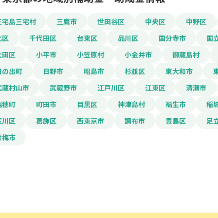
三宅島三宅村
三鷹市
世田谷区
中央区
中野区
北区
千代田区
台東区
品川区
国分寺市
国
大田区
小平市
小笠原村
小金井市
御蔵島村
日の出町
日野市
昭島市
杉並区
東大和市
武蔵村山市
武蔵野市
江戸川区
江東区
清瀬市
瑞穂町
町田市
目黒区
神津島村
福生市
稲
荒川区
葛飾区
西東京市
調布市
豊島区
足
青梅市