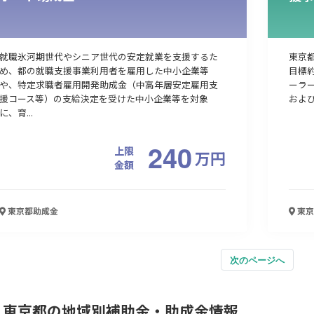
就職氷河期世代やシニア世代の安定就業を支援するた
東京都
め、都の就職支援事業利用者を雇用した中小企業等
目標約
や、特定求職者雇用開発助成金（中高年層安定雇用支
ーラー
援コース等）の支給決定を受けた中小企業等を対象
および
に、育...
240
上限
万
円
金額
東京都
助成金
東京
次のページへ
東京都の地域別補助金・助成金情報