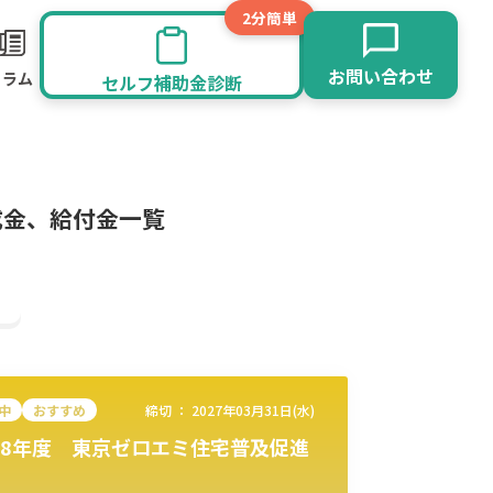
2分簡単
お問い合わせ
コラム
セルフ補助金診断
成金、給付金一覧
中
おすすめ
締切 ：
2027年03月31日(水)
8年度 東京ゼロエミ住宅普及促進
旅館業
その他