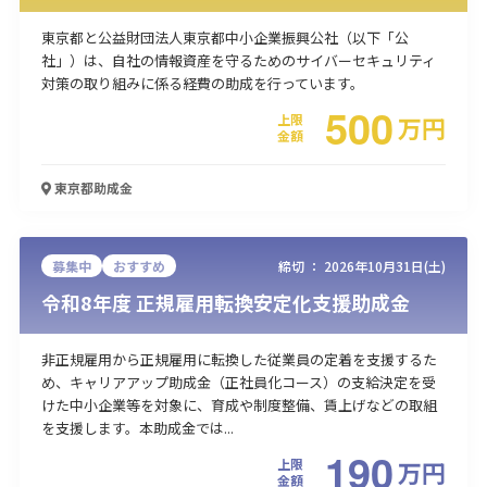
東京都と公益財団法人東京都中小企業振興公社（以下「公
社」）は、自社の情報資産を守るためのサイバーセキュリティ
対策の取り組みに係る経費の助成を行っています。
500
上限
万
円
金額
東京都
助成金
募集中
おすすめ
締切 ：
2026年10月31日(土)
令和8年度 正規雇用転換安定化支援助成金
非正規雇用から正規雇用に転換した従業員の定着を支援するた
め、キャリアアップ助成金（正社員化コース）の支給決定を受
けた中小企業等を対象に、育成や制度整備、賃上げなどの取組
を支援します。本助成金では...
190
上限
万
円
金額