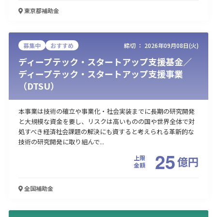
東京都
補助金
募集中
おすすめ
締切 ：
2026年09月08日(火)
ディープテック・スタートアップ支援基金／
ディープテック・スタートアップ支援事業
（DTSU）
本事業は技術の確立や事業化・社会実装までに長期の研究開発
と大規模な資金を要し、リスクは高いものの国や世界全体で対
処すべき経済社会課題の解決にも資すると考えられる革新的な
技術の研究開発に取り組んで...
25
上限
億
円
金額
全国
補助金