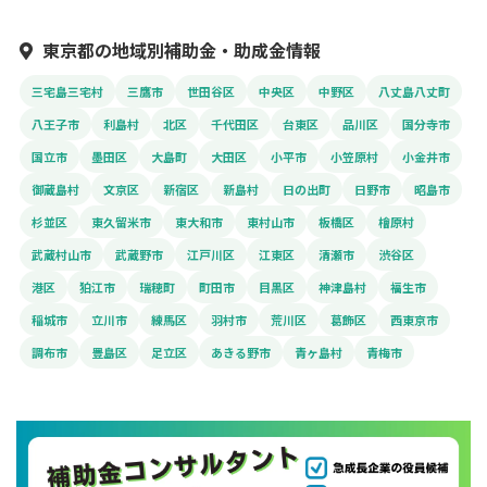
東京都の地域別補助金・助成金情報
三宅島三宅村
三鷹市
世田谷区
中央区
中野区
八丈島八丈町
八王子市
利島村
北区
千代田区
台東区
品川区
国分寺市
国立市
墨田区
大島町
大田区
小平市
小笠原村
小金井市
御蔵島村
文京区
新宿区
新島村
日の出町
日野市
昭島市
杉並区
東久留米市
東大和市
東村山市
板橋区
檜原村
武蔵村山市
武蔵野市
江戸川区
江東区
清瀬市
渋谷区
港区
狛江市
瑞穂町
町田市
目黒区
神津島村
福生市
稲城市
立川市
練馬区
羽村市
荒川区
葛飾区
西東京市
調布市
豊島区
足立区
あきる野市
青ヶ島村
青梅市