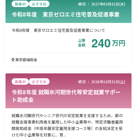
募集中
おすすめ
締切 ：
2027年03月31日(水)
令和8年度 東京ゼロエミ住宅普及促進事業
令和8年度 東京ゼロエミ住宅普及促進事業について
240
上限
万
円
金額
東京都
補助金
募集中
おすすめ
締切 ：
2026年10月31日(土)
令和8年度 就職氷河期世代等安定就業サポー
ト助成金
就職氷河期世代やシニア世代の安定就業を支援するため、都の
就職支援事業利用者を雇用した中小企業等や、特定求職者雇用
開発助成金（中高年層安定雇用支援コース等）の支給決定を受
けた中小企業等を対象に、育...