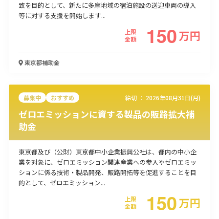
致を目的として、新たに多摩地域の宿泊施設の送迎車両の導入
使い道
等に対する支援を開始します...
150
上限
万
円
経営改善・経営強化
販路拡大
海外展開
設備投資
IT導入
金額
人材採用・雇用
人材育成・福利厚生
特許・知的財産
起業・創業
事業承継
災害・被災者支援
コロナ関連
東京都
補助金
環境・省エネ
テレワーク
募集中
おすすめ
締切 ：
2026年08月31日(月)
ゼロエミッションに資する製品の販路拡大補
助金
受付中のみ
東京都及び（公財）東京都中小企業振興公社は、都内の中小企
業を対象に、ゼロエミッション関連産業への参入やゼロエミッ
ションに係る技術・製品開発、販路開拓等を促進することを目
的として、ゼロエミッション...
150
検索
上限
万
円
金額