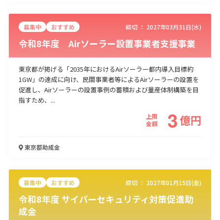
募集中
おすすめ
締切 ：
2027年03月31日(水)
令和8年度 Airソーラー設置事業者支援事業
東京都が掲げる「2035年におけるAirソーラー都内導入目標約
1GW」の達成に向け、民間事業者等によるAirソーラーの設置を
促進し、Airソーラーの設置事例の蓄積および量産体制構築を目
指すため、...
3
上限
億
円
金額
東京都
助成金
募集中
おすすめ
締切 ：
2027年01月15日(金)
令和8年度 サイバーセキュリティ対策促進助
成金