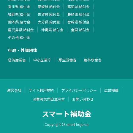
香川県 給付金
愛媛県 給付金
高知県 給付金
福岡県 給付金
佐賀県 給付金
長崎県 給付金
熊本県 給付金
大分県 給付金
宮崎県 給付金
鹿児島県 給付金
沖縄県 給付金
全国 給付金
その他 給付金
行政・外部団体
経済産業省
中小企業庁
厚生労働省
農林水産省
運営会社
サイト利用規約
プライバシーポリシー
広告掲載
消費者志向自主宣言
お問い合わせ
スマート補助金
Copyright © smart hojokin