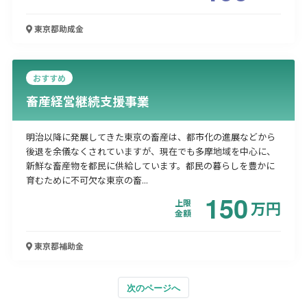
東京都
助成金
おすすめ
畜産経営継続支援事業
明治以降に発展してきた東京の畜産は、都市化の進展などから
後退を余儀なくされていますが、現在でも多摩地域を中心に、
新鮮な畜産物を都民に供給しています。都民の暮らしを豊かに
育むために不可欠な東京の畜...
150
上限
万
円
金額
東京都
補助金
次のページへ