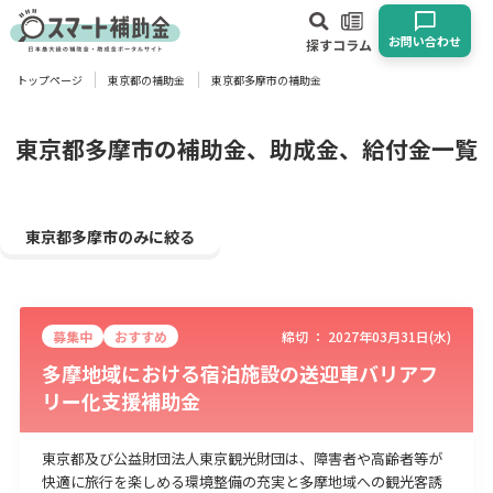
お問い合わせ
探す
コラム
トップページ
東京都の補助金
東京都多摩市の補助金
対象
企業
団体
個人
その他
東京都多摩市の補助金、助成金、給付金一覧
エリア
東京都多摩市のみに絞る
募集中
おすすめ
締切 ：
2027年03月31日(水)
業種
多摩地域における宿泊施設の送迎車バリアフ
リー化支援補助金
物流・運輸業
製造業
情報通信業
卸売･小売業
飲食業
建設･不動産業
サービス業
医療･福祉
農業･林業
漁業
東京都及び公益財団法人東京観光財団は、障害者や高齢者等が
宿泊･旅館業
その他
快適に旅行を楽しめる環境整備の充実と多摩地域への観光客誘