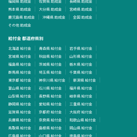
福岡県 助成金
佐賀県 助成金
長崎県 助成金
熊本県 助成金
大分県 助成金
宮崎県 助成金
鹿児島県 助成金
沖縄県 助成金
全国 助成金
その他 助成金
給付金 都道府県別
北海道 給付金
青森県 給付金
岩手県 給付金
宮城県 給付金
秋田県 給付金
山形県 給付金
福島県 給付金
茨城県 給付金
栃木県 給付金
群馬県 給付金
埼玉県 給付金
千葉県 給付金
東京都 給付金
神奈川県 給付金
新潟県 給付金
富山県 給付金
石川県 給付金
福井県 給付金
山梨県 給付金
長野県 給付金
岐阜県 給付金
静岡県 給付金
愛知県 給付金
三重県 給付金
滋賀県 給付金
京都府 給付金
大阪府 給付金
兵庫県 給付金
奈良県 給付金
和歌山県 給付金
鳥取県 給付金
島根県 給付金
岡山県 給付金
広島県 給付金
山口県 給付金
徳島県 給付金