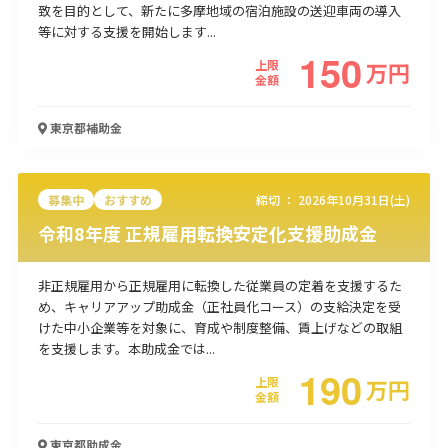
致を目的として、新たに多摩地域の宿泊施設の送迎車両の導入
使い道
等に対する支援を開始します...
150
上限
万
円
経営改善・経営強化
販路拡大
海外展開
設備投資
IT導入
金額
人材採用・雇用
人材育成・福利厚生
特許・知的財産
起業・創業
事業承継
災害・被災者支援
コロナ関連
東京都
補助金
環境・省エネ
テレワーク
募集中
おすすめ
締切 ：
2026年10月31日(土)
令和8年度 正規雇用転換安定化支援助成金
非正規雇用から正規雇用に転換した従業員の定着を支援するた
受付中のみ
め、キャリアアップ助成金（正社員化コース）の支給決定を受
けた中小企業等を対象に、育成や制度整備、賃上げなどの取組
を支援します。本助成金では...
190
上限
万
円
検索
金額
東京都
助成金