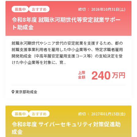
募集中
おすすめ
締切 ：
2026年10月31日(土)
令和8年度 就職氷河期世代等安定就業サポー
ト助成金
就職氷河期世代やシニア世代の安定就業を支援するため、都の
就職支援事業利用者を雇用した中小企業等や、特定求職者雇用
開発助成金（中高年層安定雇用支援コース等）の支給決定を受
けた中小企業等を対象に、育...
240
上限
万
円
金額
東京都
助成金
募集中
おすすめ
締切 ：
2027年01月15日(金)
令和8年度 サイバーセキュリティ対策促進助
成金