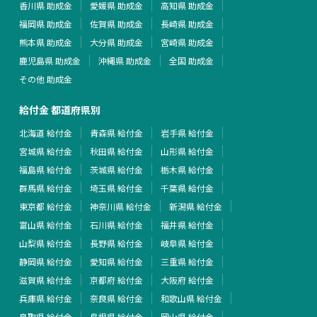
香川県 助成金
愛媛県 助成金
高知県 助成金
福岡県 助成金
佐賀県 助成金
長崎県 助成金
熊本県 助成金
大分県 助成金
宮崎県 助成金
鹿児島県 助成金
沖縄県 助成金
全国 助成金
その他 助成金
給付金 都道府県別
北海道 給付金
青森県 給付金
岩手県 給付金
宮城県 給付金
秋田県 給付金
山形県 給付金
福島県 給付金
茨城県 給付金
栃木県 給付金
群馬県 給付金
埼玉県 給付金
千葉県 給付金
東京都 給付金
神奈川県 給付金
新潟県 給付金
富山県 給付金
石川県 給付金
福井県 給付金
山梨県 給付金
長野県 給付金
岐阜県 給付金
静岡県 給付金
愛知県 給付金
三重県 給付金
滋賀県 給付金
京都府 給付金
大阪府 給付金
兵庫県 給付金
奈良県 給付金
和歌山県 給付金
鳥取県 給付金
島根県 給付金
岡山県 給付金