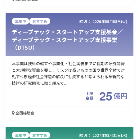
募集中
おすすめ
締切 ：
2026年09月08日(火)
ディープテック・スタートアップ支援基金／
ディープテック・スタートアップ支援事業
（DTSU）
本事業は技術の確立や事業化・社会実装までに長期の研究開発
と大規模な資金を要し、リスクは高いものの国や世界全体で対
処すべき経済社会課題の解決にも資すると考えられる革新的な
技術の研究開発に取り組んで...
25
上限
億
円
金額
全国
補助金
募集中
おすすめ
締切 ：
2027年03月31日(水)