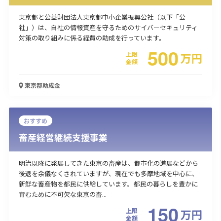
東京都と公益財団法人東京都中小企業振興公社（以下「公
社」）は、自社の情報資産を守るためのサイバーセキュリティ
対策の取り組みに係る経費の助成を行っています。
500
上限
万
円
金額
東京都
助成金
おすすめ
畜産経営継続支援事業
明治以降に発展してきた東京の畜産は、都市化の進展などから
後退を余儀なくされていますが、現在でも多摩地域を中心に、
新鮮な畜産物を都民に供給しています。都民の暮らしを豊かに
育むために不可欠な東京の畜...
150
上限
万
円
金額