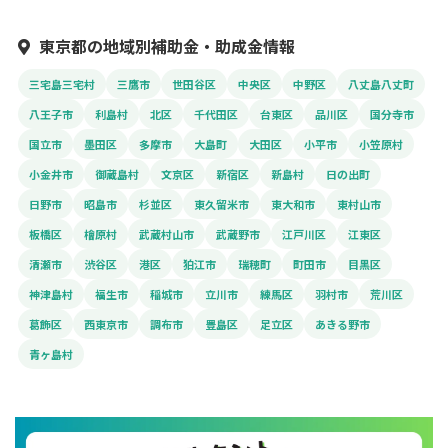
東京都の地域別補助金・助成金情報
三宅島三宅村
三鷹市
世田谷区
中央区
中野区
八丈島八丈町
八王子市
利島村
北区
千代田区
台東区
品川区
国分寺市
国立市
墨田区
多摩市
大島町
大田区
小平市
小笠原村
小金井市
御蔵島村
文京区
新宿区
新島村
日の出町
日野市
昭島市
杉並区
東久留米市
東大和市
東村山市
板橋区
檜原村
武蔵村山市
武蔵野市
江戸川区
江東区
清瀬市
渋谷区
港区
狛江市
瑞穂町
町田市
目黒区
神津島村
福生市
稲城市
立川市
練馬区
羽村市
荒川区
葛飾区
西東京市
調布市
豊島区
足立区
あきる野市
青ヶ島村