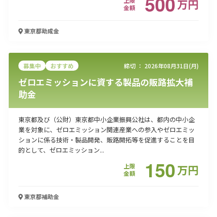
500
上限
万
円
金額
東京都
助成金
募集中
おすすめ
締切 ：
2026年08月31日(月)
ゼロエミッションに資する製品の販路拡大補
助金
東京都及び（公財）東京都中小企業振興公社は、都内の中小企
業を対象に、ゼロエミッション関連産業への参入やゼロエミッ
ションに係る技術・製品開発、販路開拓等を促進することを目
的として、ゼロエミッション...
150
上限
万
円
金額
東京都
補助金