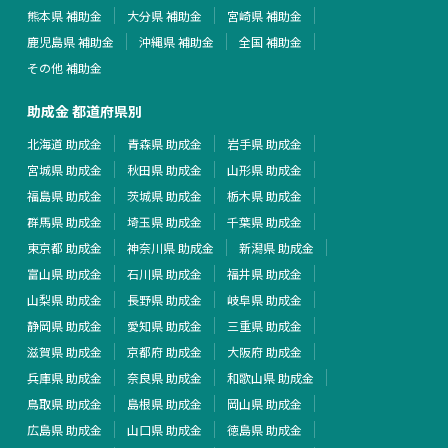
熊本県 補助金
大分県 補助金
宮崎県 補助金
鹿児島県 補助金
沖縄県 補助金
全国 補助金
その他 補助金
助成金 都道府県別
北海道 助成金
青森県 助成金
岩手県 助成金
宮城県 助成金
秋田県 助成金
山形県 助成金
福島県 助成金
茨城県 助成金
栃木県 助成金
群馬県 助成金
埼玉県 助成金
千葉県 助成金
東京都 助成金
神奈川県 助成金
新潟県 助成金
富山県 助成金
石川県 助成金
福井県 助成金
山梨県 助成金
長野県 助成金
岐阜県 助成金
静岡県 助成金
愛知県 助成金
三重県 助成金
滋賀県 助成金
京都府 助成金
大阪府 助成金
兵庫県 助成金
奈良県 助成金
和歌山県 助成金
鳥取県 助成金
島根県 助成金
岡山県 助成金
広島県 助成金
山口県 助成金
徳島県 助成金