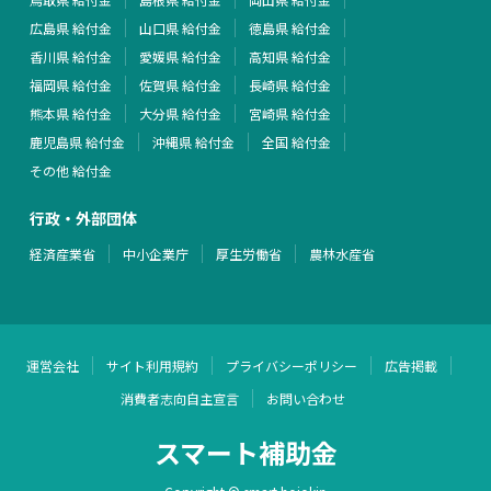
広島県 給付金
山口県 給付金
徳島県 給付金
香川県 給付金
愛媛県 給付金
高知県 給付金
福岡県 給付金
佐賀県 給付金
長崎県 給付金
熊本県 給付金
大分県 給付金
宮崎県 給付金
鹿児島県 給付金
沖縄県 給付金
全国 給付金
その他 給付金
行政・外部団体
経済産業省
中小企業庁
厚生労働省
農林水産省
運営会社
サイト利用規約
プライバシーポリシー
広告掲載
消費者志向自主宣言
お問い合わせ
スマート補助金