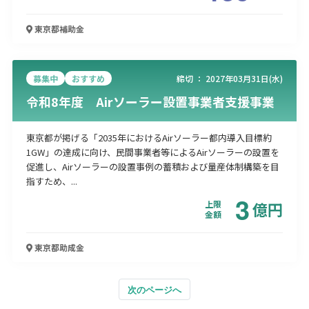
東京都
補助金
募集中
おすすめ
締切 ：
2027年03月31日(水)
令和8年度 Airソーラー設置事業者支援事業
東京都が掲げる「2035年におけるAirソーラー都内導入目標約
1GW」の達成に向け、民間事業者等によるAirソーラーの設置を
促進し、Airソーラーの設置事例の蓄積および量産体制構築を目
指すため、...
3
上限
億
円
金額
東京都
助成金
次のページへ