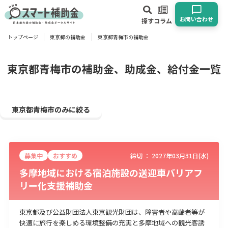
お問い合わせ
探す
コラム
トップページ
東京都の補助金
東京都青梅市の補助金
対象
企業
団体
個人
その他
東京都青梅市の補助金、助成金、給付金一覧
エリア
東京都青梅市のみに絞る
募集中
おすすめ
締切 ：
2027年03月31日(水)
業種
多摩地域における宿泊施設の送迎車バリアフ
リー化支援補助金
物流・運輸業
製造業
情報通信業
卸売･小売業
飲食業
建設･不動産業
サービス業
医療･福祉
農業･林業
漁業
東京都及び公益財団法人東京観光財団は、障害者や高齢者等が
宿泊･旅館業
その他
快適に旅行を楽しめる環境整備の充実と多摩地域への観光客誘