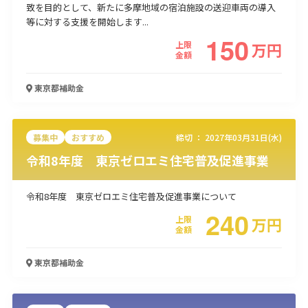
致を目的として、新たに多摩地域の宿泊施設の送迎車両の導入
使い道
等に対する支援を開始します...
150
上限
万
円
経営改善・経営強化
販路拡大
海外展開
設備投資
IT導入
金額
人材採用・雇用
人材育成・福利厚生
特許・知的財産
起業・創業
事業承継
災害・被災者支援
コロナ関連
東京都
補助金
環境・省エネ
テレワーク
募集中
おすすめ
締切 ：
2027年03月31日(水)
令和8年度 東京ゼロエミ住宅普及促進事業
令和8年度 東京ゼロエミ住宅普及促進事業について
受付中のみ
240
上限
万
円
金額
東京都
補助金
検索