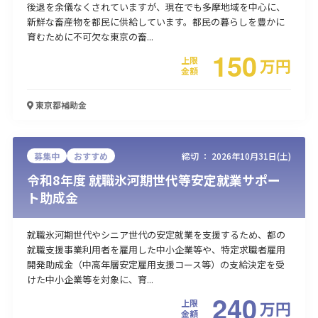
後退を余儀なくされていますが、現在でも多摩地域を中心に、
新鮮な畜産物を都民に供給しています。都民の暮らしを豊かに
育むために不可欠な東京の畜...
150
上限
万
円
金額
東京都
補助金
募集中
おすすめ
締切 ：
2026年10月31日(土)
令和8年度 就職氷河期世代等安定就業サポー
ト助成金
就職氷河期世代やシニア世代の安定就業を支援するため、都の
就職支援事業利用者を雇用した中小企業等や、特定求職者雇用
開発助成金（中高年層安定雇用支援コース等）の支給決定を受
けた中小企業等を対象に、育...
240
上限
万
円
金額