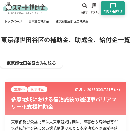
お問い合わせ
探す
コラム
トップページ
東京都の補助金
東京都世田谷区の補助金
対象
企業
団体
個人
その他
東京都世田谷区の補助金、助成金、給付金一覧
エリア
東京都世田谷区のみに絞る
募集中
おすすめ
締切 ：
2027年03月31日(水)
業種
多摩地域における宿泊施設の送迎車バリアフ
リー化支援補助金
物流・運輸業
製造業
情報通信業
卸売･小売業
飲食業
建設･不動産業
サービス業
医療･福祉
農業･林業
漁業
東京都及び公益財団法人東京観光財団は、障害者や高齢者等が
宿泊･旅館業
その他
快適に旅行を楽しめる環境整備の充実と多摩地域への観光客誘