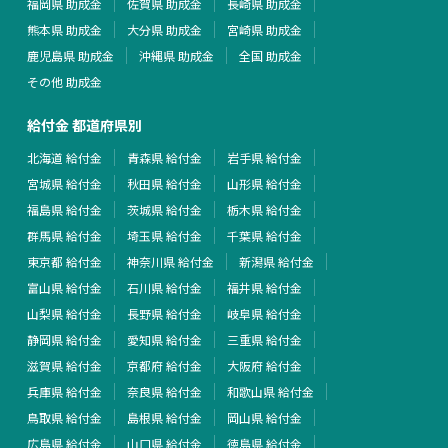
福岡県 助成金
佐賀県 助成金
長崎県 助成金
熊本県 助成金
大分県 助成金
宮崎県 助成金
鹿児島県 助成金
沖縄県 助成金
全国 助成金
その他 助成金
給付金 都道府県別
北海道 給付金
青森県 給付金
岩手県 給付金
宮城県 給付金
秋田県 給付金
山形県 給付金
福島県 給付金
茨城県 給付金
栃木県 給付金
群馬県 給付金
埼玉県 給付金
千葉県 給付金
東京都 給付金
神奈川県 給付金
新潟県 給付金
富山県 給付金
石川県 給付金
福井県 給付金
山梨県 給付金
長野県 給付金
岐阜県 給付金
静岡県 給付金
愛知県 給付金
三重県 給付金
滋賀県 給付金
京都府 給付金
大阪府 給付金
兵庫県 給付金
奈良県 給付金
和歌山県 給付金
鳥取県 給付金
島根県 給付金
岡山県 給付金
広島県 給付金
山口県 給付金
徳島県 給付金