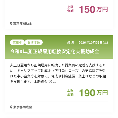
150
上限
万
円
金額
東京都
補助金
募集中
おすすめ
締切 ：
2026年10月31日(土)
令和8年度 正規雇用転換安定化支援助成金
非正規雇用から正規雇用に転換した従業員の定着を支援するた
め、キャリアアップ助成金（正社員化コース）の支給決定を受
けた中小企業等を対象に、育成や制度整備、賃上げなどの取組
を支援します。本助成金では...
190
上限
万
円
金額
東京都
助成金