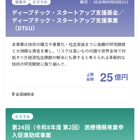
募集中
おすすめ
締切 ：
2026年09月08日(火)
ディープテック・スタートアップ支援基金／
ディープテック・スタートアップ支援事業
（DTSU）
本事業は技術の確立や事業化・社会実装までに長期の研究開発
と大規模な資金を要し、リスクは高いものの国や世界全体で対
処すべき経済社会課題の解決にも資すると考えられる革新的な
技術の研究開発に取り組んで...
25
上限
億
円
金額
全国
補助金
おすすめ
第24回（令和8年度 第2回） 医療機器産業参
入促進助成事業