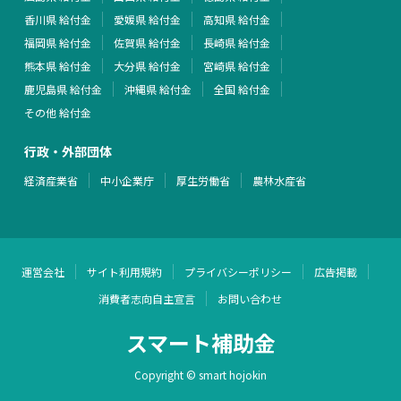
香川県 給付金
愛媛県 給付金
高知県 給付金
福岡県 給付金
佐賀県 給付金
長崎県 給付金
熊本県 給付金
大分県 給付金
宮崎県 給付金
鹿児島県 給付金
沖縄県 給付金
全国 給付金
その他 給付金
行政・外部団体
経済産業省
中小企業庁
厚生労働省
農林水産省
運営会社
サイト利用規約
プライバシーポリシー
広告掲載
消費者志向自主宣言
お問い合わせ
スマート補助金
Copyright © smart hojokin