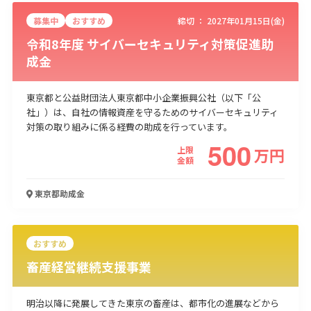
募集中
おすすめ
締切 ：
2027年01月15日(金)
令和8年度 サイバーセキュリティ対策促進助
成金
東京都と公益財団法人東京都中小企業振興公社（以下「公
社」）は、自社の情報資産を守るためのサイバーセキュリティ
対策の取り組みに係る経費の助成を行っています。
500
上限
万
円
金額
東京都
助成金
おすすめ
畜産経営継続支援事業
明治以降に発展してきた東京の畜産は、都市化の進展などから