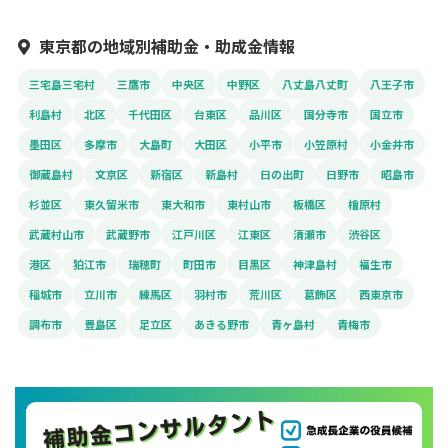
東京都の地域別補助金・助成金情報
三宅島三宅村
三鷹市
中央区
中野区
八丈島八丈町
八王子市
利島村
北区
千代田区
台東区
品川区
国分寺市
国立市
墨田区
多摩市
大島町
大田区
小平市
小笠原村
小金井市
御蔵島村
文京区
新宿区
新島村
日の出町
日野市
昭島市
杉並区
東久留米市
東大和市
東村山市
板橋区
檜原村
武蔵村山市
武蔵野市
江戸川区
江東区
清瀬市
渋谷区
港区
狛江市
瑞穂町
町田市
目黒区
神津島村
福生市
稲城市
立川市
練馬区
羽村市
荒川区
葛飾区
西東京市
調布市
豊島区
足立区
あきる野市
青ヶ島村
青梅市