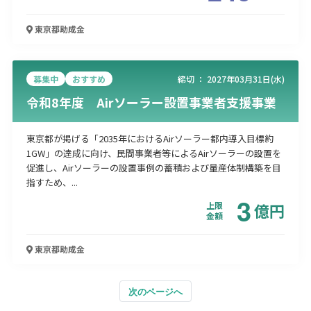
東京都
助成金
募集中
おすすめ
締切 ：
2027年03月31日(水)
令和8年度 Airソーラー設置事業者支援事業
東京都が掲げる「2035年におけるAirソーラー都内導入目標約
1GW」の達成に向け、民間事業者等によるAirソーラーの設置を
促進し、Airソーラーの設置事例の蓄積および量産体制構築を目
指すため、...
3
上限
億
円
金額
東京都
助成金
次のページへ