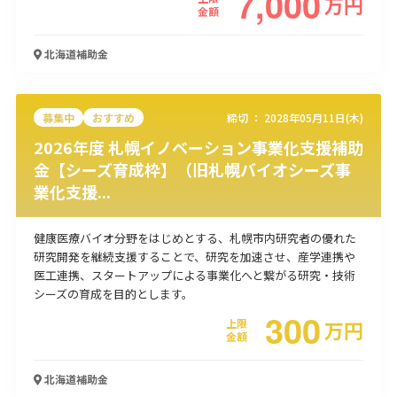
7,000
万
円
金額
使い道
北海道
補助金
経営改善・経営強化
販路拡大
海外展開
設備投資
IT導入
人材採用・雇用
人材育成・福利厚生
特許・知的財産
起業・創業
事業承継
災害・被災者支援
コロナ関連
募集中
おすすめ
締切 ：
2028年05月11日(木)
環境・省エネ
テレワーク
2026年度 札幌イノベーション事業化支援補助
金【シーズ育成枠】（旧札幌バイオシーズ事
業化支援...
健康医療バイオ分野をはじめとする、札幌市内研究者の優れた
研究開発を継続支援することで、研究を加速させ、産学連携や
受付中のみ
医工連携、スタートアップによる事業化へと繋がる研究・技術
シーズの育成を目的とします。
300
上限
万
円
金額
検索
北海道
補助金