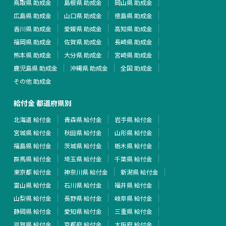
鳥取県 助成金
島根県 助成金
岡山県 助成金
広島県 助成金
山口県 助成金
徳島県 助成金
香川県 助成金
愛媛県 助成金
高知県 助成金
福岡県 助成金
佐賀県 助成金
長崎県 助成金
熊本県 助成金
大分県 助成金
宮崎県 助成金
鹿児島県 助成金
沖縄県 助成金
全国 助成金
その他 助成金
給付金 都道府県別
北海道 給付金
青森県 給付金
岩手県 給付金
宮城県 給付金
秋田県 給付金
山形県 給付金
福島県 給付金
茨城県 給付金
栃木県 給付金
群馬県 給付金
埼玉県 給付金
千葉県 給付金
東京都 給付金
神奈川県 給付金
新潟県 給付金
富山県 給付金
石川県 給付金
福井県 給付金
山梨県 給付金
長野県 給付金
岐阜県 給付金
静岡県 給付金
愛知県 給付金
三重県 給付金
滋賀県 給付金
京都府 給付金
大阪府 給付金