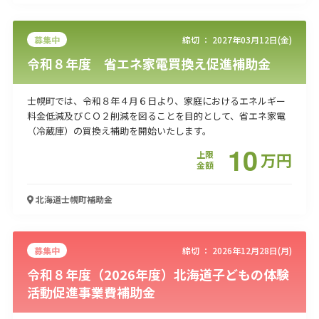
募集中
締切 ：
2027年03月12日(金)
令和８年度 省エネ家電買換え促進補助金
士幌町では、令和８年４月６日より、家庭におけるエネルギー
料金低減及びＣＯ２削減を図ることを目的として、省エネ家電
（冷蔵庫）の買換え補助を開始いたします。
10
上限
万
円
金額
北海道士幌町
補助金
募集中
締切 ：
2026年12月28日(月)
令和８年度（2026年度）北海道子どもの体験
活動促進事業費補助金