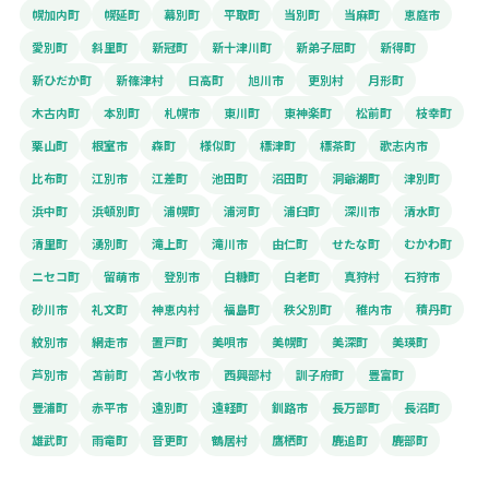
幌加内町
幌延町
幕別町
平取町
当別町
当麻町
恵庭市
愛別町
斜里町
新冠町
新十津川町
新弟子屈町
新得町
新ひだか町
新篠津村
日高町
旭川市
更別村
月形町
木古内町
本別町
札幌市
東川町
東神楽町
松前町
枝幸町
栗山町
根室市
森町
様似町
標津町
標茶町
歌志内市
比布町
江別市
江差町
池田町
沼田町
洞爺湖町
津別町
浜中町
浜頓別町
浦幌町
浦河町
浦臼町
深川市
清水町
清里町
湧別町
滝上町
滝川市
由仁町
せたな町
むかわ町
ニセコ町
留萌市
登別市
白糠町
白老町
真狩村
石狩市
砂川市
礼文町
神恵内村
福島町
秩父別町
稚内市
積丹町
紋別市
網走市
置戸町
美唄市
美幌町
美深町
美瑛町
芦別市
苫前町
苫小牧市
西興部村
訓子府町
豊富町
豊浦町
赤平市
遠別町
遠軽町
釧路市
長万部町
長沼町
雄武町
雨竜町
音更町
鶴居村
鷹栖町
鹿追町
鹿部町