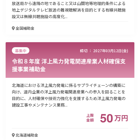
放送局から遠隔の地であること又は山間地等地理的条件による
地上デジタルテレビ放送の難視聴解消を目的とする有線共聴施
設又は無線共聴施設の高度化...
全国
補助金
募集中
締切 ：
2027年03月12日(金)
令和８年度 洋上風力発電関連産業人材確保支
援事業補助金
北海道における洋上風力発電に係るサプライチェーンの構築に
向け、道内企業の洋上風力発電関連産業への参入を図ることを
目的に、人材確保や技術力強化を支援するため洋上風力発電の
建設工事やメンテナンス業務...
50
上限
万
円
金額
北海道
補助金