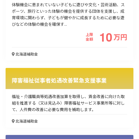
体験機会に恵まれていない子どもに遊びや文化・芸術活動、ス
ポーツ、旅行といった体験の機会を提供する団体を支援し、成
育環境に関わらず、子どもが健やかに成長するために必要な遊
びなどの体験の機会を確保す...
10
上限
万
円
金額
北海道
補助金
障害福祉従事者処遇改善緊急支援事業
福祉・介護職員等処遇改善加算を取得し、賃金改善に向けた取
組を推進する（又は見込み）障害福祉サービス事業所等に対し
て、人件費の改善に必要な費用を補助します。
北海道
補助金