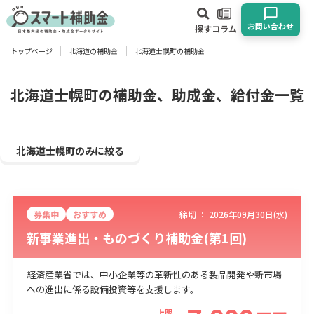
お問い合わせ
探す
コラム
トップページ
北海道の補助金
北海道士幌町の補助金
対象
企業
団体
個人
その他
北海道士幌町の補助金、助成金、給付金一覧
エリア
北海道士幌町のみに絞る
募集中
おすすめ
締切 ：
2026年09月30日(水)
業種
新事業進出・ものづくり補助金(第1回)
物流・運輸業
製造業
情報通信業
卸売･小売業
飲食業
建設･不動産業
サービス業
医療･福祉
農業･林業
漁業
経済産業省では、中小企業等の革新性のある製品開発や新市場
への進出に係る設備投資等を支援します。
宿泊･旅館業
その他
上限