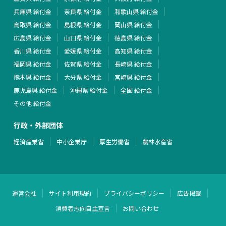
兵庫県 給付金
奈良県 給付金
和歌山県 給付金
鳥取県 給付金
島根県 給付金
岡山県 給付金
広島県 給付金
山口県 給付金
徳島県 給付金
香川県 給付金
愛媛県 給付金
高知県 給付金
福岡県 給付金
佐賀県 給付金
長崎県 給付金
熊本県 給付金
大分県 給付金
宮崎県 給付金
鹿児島県 給付金
沖縄県 給付金
全国 給付金
その他 給付金
行政・外部団体
経済産業省
中小企業庁
厚生労働省
農林水産省
運営会社
サイト利用規約
プライバシーポリシー
広告掲載
消費者志向自主宣言
お問い合わせ