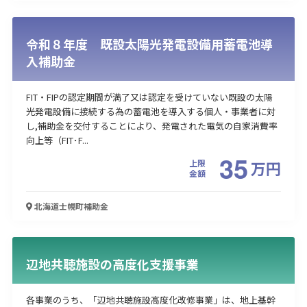
令和８年度 既設太陽光発電設備用蓄電池導
入補助金
FIT・FIPの認定期間が満了又は認定を受けていない既設の太陽
光発電設備に接続する為の蓄電池を導入する個人・事業者に対
し,補助金を交付することにより、発電された電気の自家消費率
向上等（FIT･F...
35
上限
万
円
金額
北海道士幌町
補助金
辺地共聴施設の高度化支援事業
各事業のうち、「辺地共聴施設高度化改修事業」は、地上基幹