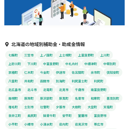
北海道の地域別補助金・助成金情報
七飯町
三笠市
上ノ国町
上士幌町
上富良野町
上川町
上砂川町
下川町
中富良野町
中札内村
中標津町
中頓別町
京極町
仁木町
今金町
伊達市
佐呂間町
余市町
倶知安町
八雲町
共和町
函館市
別海町
利尻富士町
利尻町
北広島市
北斗市
北竜町
北見市
千歳市
南富良野町
南幌町
厚岸町
厚沢部町
厚真町
名寄市
和寒町
喜茂別町
増毛町
士別市
壮瞥町
夕張市
大樹町
大空町
天塩町
奈井江町
奥尻町
妹背牛町
安平町
室蘭市
富良野市
小平町
小樽市
小清水町
岩内町
岩見沢市
帯広市