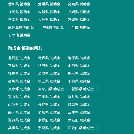
香川県 補助金
愛媛県 補助金
高知県 補助金
福岡県 補助金
佐賀県 補助金
長崎県 補助金
熊本県 補助金
大分県 補助金
宮崎県 補助金
鹿児島県 補助金
沖縄県 補助金
全国 補助金
その他 補助金
助成金 都道府県別
北海道 助成金
青森県 助成金
岩手県 助成金
宮城県 助成金
秋田県 助成金
山形県 助成金
福島県 助成金
茨城県 助成金
栃木県 助成金
群馬県 助成金
埼玉県 助成金
千葉県 助成金
東京都 助成金
神奈川県 助成金
新潟県 助成金
富山県 助成金
石川県 助成金
福井県 助成金
山梨県 助成金
長野県 助成金
岐阜県 助成金
静岡県 助成金
愛知県 助成金
三重県 助成金
滋賀県 助成金
京都府 助成金
大阪府 助成金
兵庫県 助成金
奈良県 助成金
和歌山県 助成金