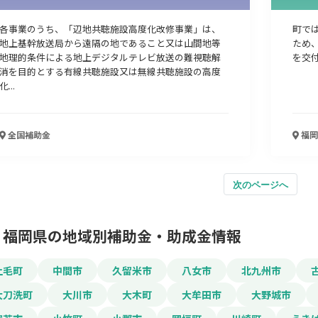
各事業のうち、「辺地共聴施設高度化改修事業」は、
町で
地上基幹放送局から遠隔の地であること又は山間地等
ため
地理的条件による地上デジタルテレビ放送の難視聴解
を交
消を目的とする有線共聴施設又は無線共聴施設の高度
化...
全国
補助金
福岡
次のページへ
福岡県の地域別補助金・助成金情報
上毛町
中間市
久留米市
八女市
北九州市
大刀洗町
大川市
大木町
大牟田市
大野城市