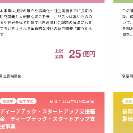
本事業は技術の確立や事業化・社会実装までに長期の
この
研究開発と大規模な資金を要し、リスクは高いものの
設、
国や世界全体で対処すべき経済社会課題の解決にも資
いて
すると考えられる革新的な技術の研究開発に取り組ん
を組
で...
置を...
25
上限
億
円
金額
全国
補助金
福岡
募集中
おすすめ
締切 ：
2028年03月31日(金)
募集
ディープテック・スタートアップ支援基
福岡
金／ディープテック・スタートアップ支
継続
援事業