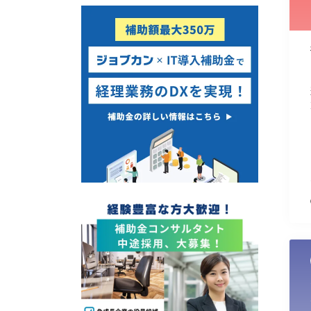
使い道
経営改善・経営強化
販路拡大
海外展開
設備投資
IT導入
テレワーク
受付中のみ