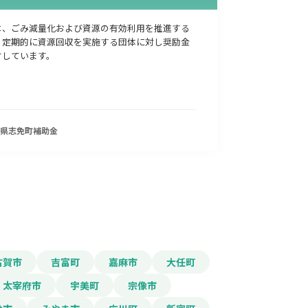
は、ごみ減量化および資源の有効利用を推進する
、定期的に資源回収を実施する団体に対し奨励金
付しています。
県志免町
補助金
古賀市
吉富町
嘉麻市
大任町
太宰府市
宇美町
宗像市