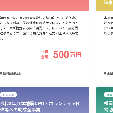
進事
人材採用・雇用
人材育成・福利厚生
特許・知的財産
起業・創業
福岡県では、県内の観光資源の魅力向上、周遊促進、
本事
さらなる誘客、旅行消費額の拡大を図ることを目的と
行う
して、県が指定する広域観光エリアにおいて、観光関
ジシ
連事業者等が実施する観光資源の魅力向上や受入環境
れる
充...
ラ...
500
上限
万
円
金額
福岡県
補助金
全国
検索
おすすめ
募集
令和8年熊本地震NPO・ボランティア団
福岡
体等への助成金事業
補助