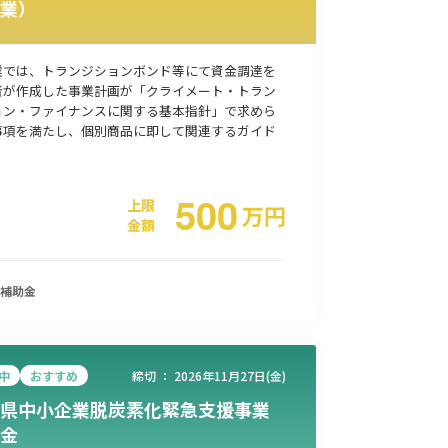
業）
事業承継
災害・被災者支援
コロナ関連
環境・省エネ
業では、トランジションボンド等にて資金調達を
者が作成した事業計画が「クライメート・トラン
ョン・ファイナンスに関する基本指針」で求めら
事項を満たし、個別商品に即して関連するガイド
500
上限
万
円
金額
補助金
中
おすすめ
締切 ：
2026年11月27日(金)
県中小企業脱炭素化緊急支援事業
金