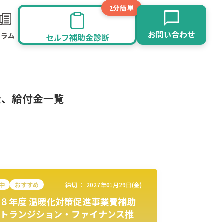
2分簡単
お問い合わせ
コラム
セルフ補助金診断
金、給付金一覧
中
おすすめ
締切 ：
2027年01月29日(金)
８年度 温暖化対策促進事業費補助
旅館業
その他
トランジション・ファイナンス推