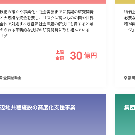
技術の確立や事業化・社会実装までに長期の研究開発
物価
と大規模な資金を要し、リスクは高いものの国や世界
必要
全体で対処すべき経済社会課題の解決にも資すると考
和7
えられる革新的な技術の研究開発に取り組んでいる
ージ」
「デ...
30
上限
億
円
金額
全国
補助金
福岡
辺地共聴施設の高度化支援事業
集団