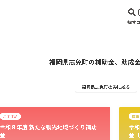
探す
福岡県志免町の補助金、助成
福岡県志免町のみに絞る
おすすめ
募集
令和８年度 新たな観光地域づくり補助
令和
建設･不動産業
サービス業
医療･福祉
農業･林業
漁業
宿泊･
金
金（