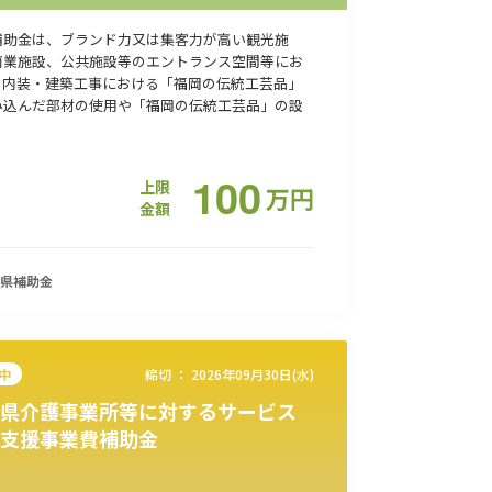
補助金は、ブランド力又は集客力が高い観光施
商業施設、公共施設等のエントランス空間等にお
、内装・建築工事における「福岡の伝統工芸品」
み込んだ部材の使用や「福岡の伝統工芸品」の設
100
上限
万
円
金額
県
補助金
中
締切 ：
2026年09月30日(水)
県介護事業所等に対するサービス
支援事業費補助金