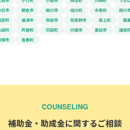
宮若市
小竹町
小郡市
岡垣町
川崎町
うき
春日市
朝倉市
柳川市
桂川町
水巻町
田川
福智町
福津市
筑後市
筑紫野市
築上町
篠
糸田町
芦屋町
苅田町
行橋市
豊前市
遠賀
飯塚市
香春町
COUNSELING
補助金・助成金に関するご相談