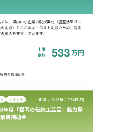
県では、県内中小企業の脱炭素化（温室効果ガス
量の削減）とエネルギーコスト削減のため、脱炭
の導入を支援しています。​
533
上限
万
円
金額
県志免町
補助金
中
おすすめ
締切 ：
2026年11月30日(月)
8年度「福岡の伝統工芸品」魅力発
業費補助金