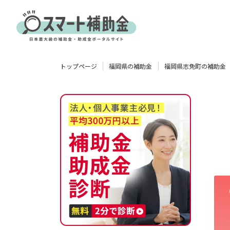
対象
トップページ
福岡県の補助金
福岡県志免町の補助金
企業
団体
個人
その他
エリア
業種
物流・運輸業
製造業
情報通信業
卸売･小売業
飲食業