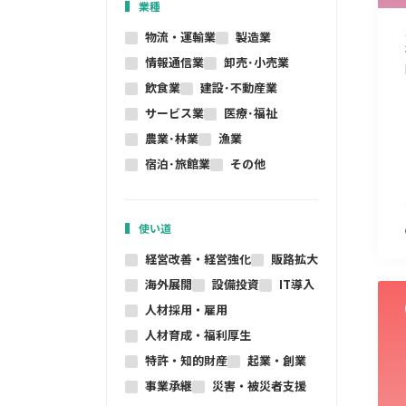
業種
物流・運輸業
製造業
情報通信業
卸売･小売業
飲食業
建設･不動産業
サービス業
医療･福祉
農業･林業
漁業
宿泊･旅館業
その他
使い道
経営改善・経営強化
販路拡大
海外展開
設備投資
IT導入
人材採用・雇用
人材育成・福利厚生
特許・知的財産
起業・創業
事業承継
災害・被災者支援