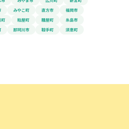
は市
みやま市
広川町
新宮町
市
みやこ町
直方市
福岡市
栗町
粕屋町
糟屋町
糸島市
町
那珂川市
鞍手町
須恵町