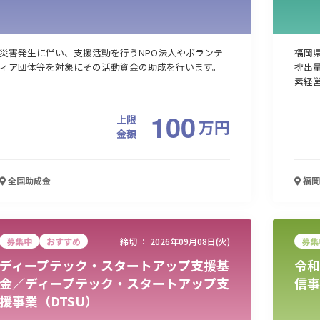
災害発生に伴い、支援活動を行うNPO法人やボランテ
福岡
ィア団体等を対象にその活動資金の助成を行います。
排出
素経営
100
上限
万
円
金額
全国
助成金
福岡
募集中
おすすめ
締切 ：
2026年09月08日(火)
募集
ディープテック・スタートアップ支援基
令和
金／ディープテック・スタートアップ支
信事
援事業（DTSU）