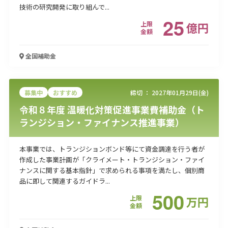
技術の研究開発に取り組んで...
25
上限
億
円
金額
全国
補助金
募集中
おすすめ
締切 ：
2027年01月29日(金)
令和８年度 温暖化対策促進事業費補助金（ト
ランジション・ファイナンス推進事業）
本事業では、トランジションボンド等にて資金調達を行う者が
作成した事業計画が「クライメート・トランジション・ファイ
ナンスに関する基本指針」で求められる事項を満たし、個別商
品に即して関連するガイドラ...
500
上限
万
円
金額