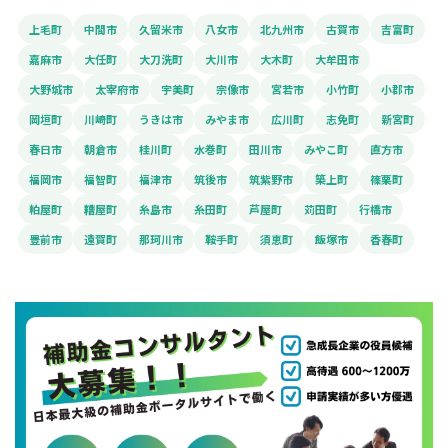
上毛町
中間市
久留米市
八女市
北九州市
古賀市
吉富町
嘉麻市
大任町
大刀洗町
大川市
大木町
大牟田市
大野城市
太宰府市
宇美町
宗像市
宮若市
小竹町
小郡市
岡垣町
川崎町
うきは市
みやま市
広川町
志免町
新宮町
春日市
朝倉市
桂川町
水巻町
田川市
みやこ町
直方市
福岡市
福智町
福津市
筑後市
筑紫野市
築上町
篠栗町
粕屋町
糟屋町
糸島市
糸田町
芦屋町
苅田町
行橋市
豊前市
遠賀町
那珂川市
鞍手町
須恵町
飯塚市
香春町