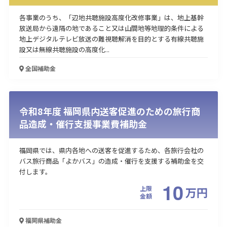
各事業のうち、「辺地共聴施設高度化改修事業」は、地上基幹
放送局から遠隔の地であること又は山間地等地理的条件による
地上デジタルテレビ放送の難視聴解消を目的とする有線共聴施
設又は無線共聴施設の高度化...
全国
補助金
令和8年度 福岡県内送客促進のための旅行商
品造成・催行支援事業費補助金
福岡県では、県内各地への送客を促進するため、各旅行会社の
バス旅行商品「よかバス」の造成・催行を支援する補助金を交
付します。
10
上限
万
円
金額
福岡県
補助金