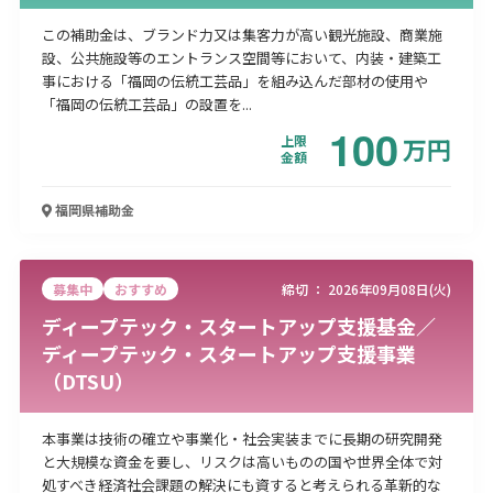
この補助金は、ブランド力又は集客力が高い観光施設、商業施
設、公共施設等のエントランス空間等において、内装・建築工
事における「福岡の伝統工芸品」を組み込んだ部材の使用や
「福岡の伝統工芸品」の設置を...
100
上限
万
円
金額
福岡県
補助金
募集中
おすすめ
締切 ：
2026年09月08日(火)
ディープテック・スタートアップ支援基金／
ディープテック・スタートアップ支援事業
（DTSU）
本事業は技術の確立や事業化・社会実装までに長期の研究開発
と大規模な資金を要し、リスクは高いものの国や世界全体で対
処すべき経済社会課題の解決にも資すると考えられる革新的な