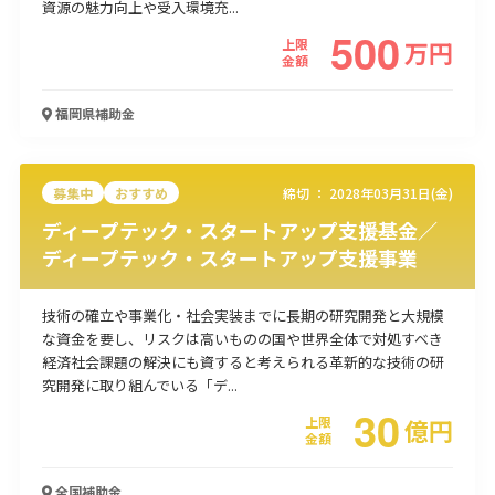
資源の魅力向上や受入環境充...
500
使い道
上限
万
円
金額
経営改善・経営強化
販路拡大
海外展開
設備投資
IT導入
人材採用・雇用
人材育成・福利厚生
特許・知的財産
福岡県
補助金
起業・創業
事業承継
災害・被災者支援
コロナ関連
環境・省エネ
テレワーク
募集中
おすすめ
締切 ：
2028年03月31日(金)
ディープテック・スタートアップ支援基金／
ディープテック・スタートアップ支援事業
技術の確立や事業化・社会実装までに長期の研究開発と大規模
受付中のみ
な資金を要し、リスクは高いものの国や世界全体で対処すべき
経済社会課題の解決にも資すると考えられる革新的な技術の研
究開発に取り組んでいる「デ...
30
上限
億
円
検索
金額
全国
補助金