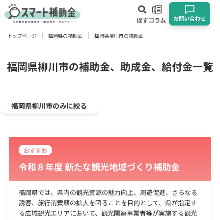
お問い合わせ
探す
コラム
トップページ
福岡県の補助金
福岡県柳川市の補助金
対象
企業
団体
個人
その他
福岡県柳川市の補助金、助成金、給付金一覧
エリア
福岡県柳川市のみに絞る
おすすめ
業種
令和８年度 新たな観光地域づくり補助金
物流・運輸業
製造業
情報通信業
卸売･小売業
飲食業
建設･不動産業
サービス業
医療･福祉
農業･林業
漁業
福岡県では、県内の観光資源の魅力向上、周遊促進、さらなる
誘客、旅行消費額の拡大を図ることを目的として、県が指定す
宿泊･旅館業
その他
る広域観光エリアにおいて、観光関連事業者等が実施する観光