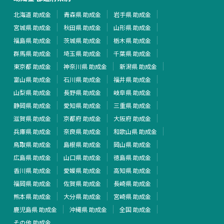
北海道 助成金
青森県 助成金
岩手県 助成金
宮城県 助成金
秋田県 助成金
山形県 助成金
福島県 助成金
茨城県 助成金
栃木県 助成金
群馬県 助成金
埼玉県 助成金
千葉県 助成金
東京都 助成金
神奈川県 助成金
新潟県 助成金
富山県 助成金
石川県 助成金
福井県 助成金
山梨県 助成金
長野県 助成金
岐阜県 助成金
静岡県 助成金
愛知県 助成金
三重県 助成金
滋賀県 助成金
京都府 助成金
大阪府 助成金
兵庫県 助成金
奈良県 助成金
和歌山県 助成金
鳥取県 助成金
島根県 助成金
岡山県 助成金
広島県 助成金
山口県 助成金
徳島県 助成金
香川県 助成金
愛媛県 助成金
高知県 助成金
福岡県 助成金
佐賀県 助成金
長崎県 助成金
熊本県 助成金
大分県 助成金
宮崎県 助成金
鹿児島県 助成金
沖縄県 助成金
全国 助成金
その他 助成金