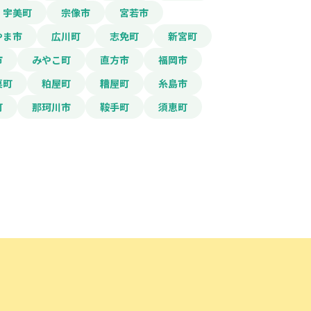
宇美町
宗像市
宮若市
やま市
広川町
志免町
新宮町
市
みやこ町
直方市
福岡市
栗町
粕屋町
糟屋町
糸島市
町
那珂川市
鞍手町
須恵町