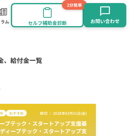
2分簡単
お問い合わせ
コラム
セルフ補助金診断
金、給付金一覧
中
おすすめ
締切 ：
2028年03月31日(金)
ープテック・スタートアップ支援基
旅館業
その他
ディープテック・スタートアップ支