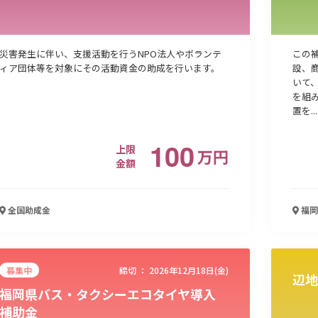
災害発生に伴い、支援活動を行うNPO法人やボランテ
この
ィア団体等を対象にその活動資金の助成を行います。
設、
いて
を組
置を...
100
上限
万
円
金額
全国
助成金
福岡
募集中
締切 ：
2026年12月18日(金)
辺地
福岡県バス・タクシーエコタイヤ導入
補助金