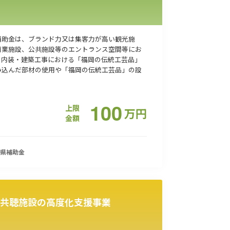
補助金は、ブランド力又は集客力が高い観光施
商業施設、公共施設等のエントランス空間等にお
、内装・建築工事における「福岡の伝統工芸品」
み込んだ部材の使用や「福岡の伝統工芸品」の設
100
上限
万
円
金額
県
補助金
共聴施設の高度化支援事業