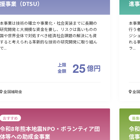
援事業（DTSU）
進事
本事業は技術の確立や事業化・社会実装までに長期の
本事
研究開発と大規模な資金を要し、リスクは高いものの
行う
国や世界全体で対処すべき経済社会課題の解決にも資
ジシ
すると考えられる革新的な技術の研究開発に取り組ん
れる
で...
ラ...
25
上限
億
円
金額
全国
補助金
全国
おすすめ
募集
令和8年熊本地震NPO・ボランティア団
令和
体等への助成金事業
信事