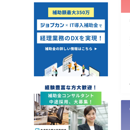
使い道
経営改善・経営強化
販路拡大
海外展開
設備投資
IT導入
テレワーク
受付中のみ