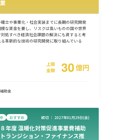
業
事業承継
災害・被災者支援
コロナ関連
環境・省エネ
の確立や事業化・社会実装までに長期の研究開発
規模な資金を要し、リスクは高いものの国や世界
で対処すべき経済社会課題の解決にも資すると考
れる革新的な技術の研究開発に取り組んでいる
30
上限
億
円
金額
補助金
中
おすすめ
締切 ：
2027年01月29日(金)
８年度 温暖化対策促進事業費補助
トランジション・ファイナンス推