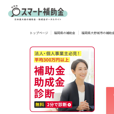
対象
トップページ
福岡県の補助金
福岡県大野城市の補助
企業
団体
個人
その他
エリア
業種
物流・運輸業
製造業
情報通信業
卸売･小売業
飲食業