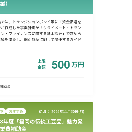
業）
業では、トランジションボンド等にて資金調達を
者が作成した事業計画が「クライメート・トラン
ョン・ファイナンスに関する基本指針」で求めら
事項を満たし、個別商品に即して関連するガイド
500
上限
万
円
金額
補助金
中
おすすめ
締切 ：
2026年11月30日(月)
8年度「福岡の伝統工芸品」魅力発
業費補助金