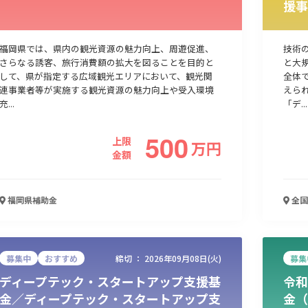
援事
人材採用・雇用
人材育成・福利厚生
特許・知的財産
起業・創業
福岡県では、県内の観光資源の魅力向上、周遊促進、
技術
さらなる誘客、旅行消費額の拡大を図ることを目的と
と大
して、県が指定する広域観光エリアにおいて、観光関
全体
連事業者等が実施する観光資源の魅力向上や受入環境
えら
充...
「デ...
500
上限
万
円
金額
福岡県
補助金
全国
検索
募集中
おすすめ
締切 ：
2026年09月08日(火)
募集
ディープテック・スタートアップ支援基
令和
金／ディープテック・スタートアップ支
金（