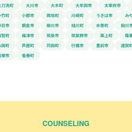
大刀洗町
大川市
大木町
大牟田市
太宰府市
小竹町
小郡市
岡垣町
川崎町
うきは市
み
春日市
朝倉市
柳川市
桂川町
水巻町
田川
福智町
福津市
筑後市
筑紫野市
築上町
篠
糸田町
芦屋町
苅田町
行橋市
豊前市
遠賀
飯塚市
香春町
COUNSELING