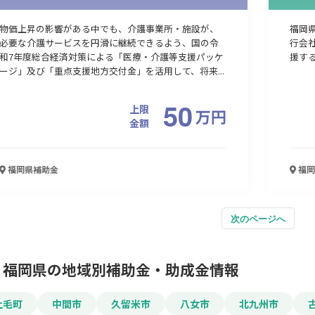
物価上昇の影響がある中でも、介護事業所・施設が、
福岡
必要な介護サービスを円滑に継続できるよう、国の令
行会
和7年度総合経済対策による「医療・介護等支援パッケ
援す
ージ」及び「重点支援地方交付金」を活用して、将来...
50
上限
万
円
金額
福岡県
補助金
福岡
次のページへ
福岡県の地域別補助金・助成金情報
上毛町
中間市
久留米市
八女市
北九州市