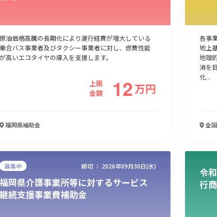
原油価格高騰の長期化により運行経費が増大している
各事
乗合バス事業者及びタクシー事業者に対し、燃費性能
地上
が高いエコタイヤの導入を支援します。
地理
消を
化...
12
上限
万
円
金額
福岡県
補助金
全国
募集中
締切 ：
2026年09月30日(水)
令和
福岡県介護事業所等に対するサービス
行商
継続支援事業費補助金