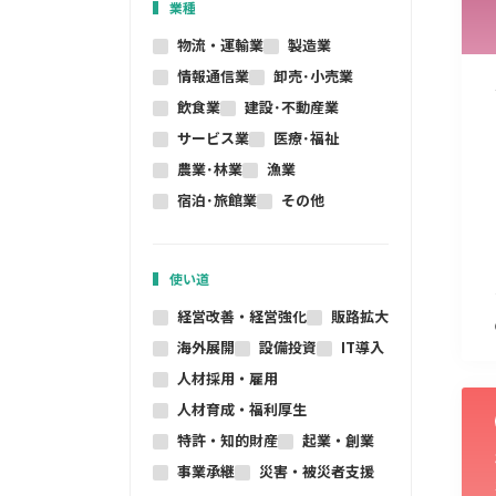
業種
物流・運輸業
製造業
情報通信業
卸売･小売業
飲食業
建設･不動産業
サービス業
医療･福祉
農業･林業
漁業
宿泊･旅館業
その他
使い道
経営改善・経営強化
販路拡大
海外展開
設備投資
IT導入
人材採用・雇用
人材育成・福利厚生
特許・知的財産
起業・創業
事業承継
災害・被災者支援