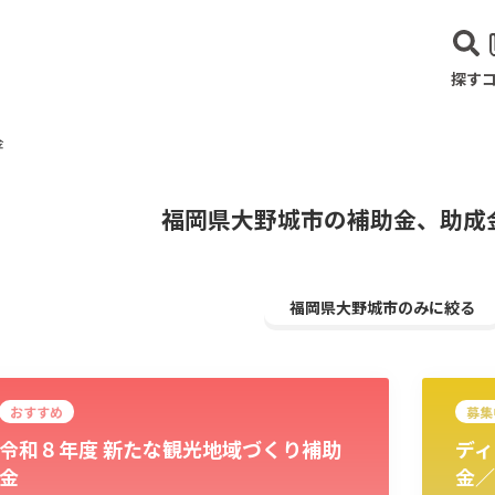
探す
金
福岡県大野城市の補助金、助成
福岡県大野城市のみに絞る
おすすめ
募集
令和８年度 新たな観光地域づくり補助
ディ
建設･不動産業
サービス業
医療･福祉
農業･林業
漁業
宿泊･
金
金／