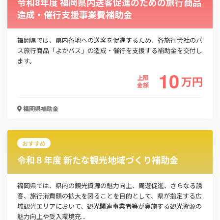
令和8年度 福岡県内送客促進のための旅行商品
造成・催行支援事業費補助金
福岡県では、県内各地への送客を促進するため、各旅行会社のバ
ス旅行商品「よかバス」の造成・催行を支援する補助金を交付し
ます。
10
上限
万
円
金額
この補助金の情報をPDFダウンロード
福岡県
補助金
令和8年度「福岡の伝統工芸品」魅力発信事業費
補助金
おすすめ
お名前
令和８年度 新たな観光地域づくり補助金
福岡県では、県内の観光資源の魅力向上、周遊促進、さらなる誘
客、旅行消費額の拡大を図ることを目的として、県が指定する広
会社名
域観光エリアにおいて、観光関連事業者等が実施する観光資源の
魅力向上や受入環境充...