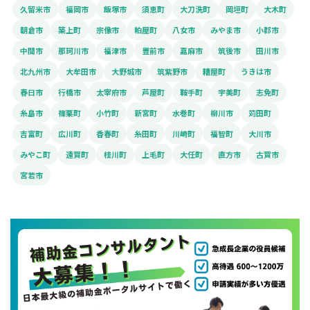
久留米市
福岡市
飯塚市
須恵町
大刀洗町
岡垣町
大木町
朝倉市
築上町
宗像市
粕屋町
八女市
みやま市
小郡市
中間市
那珂川市
福津市
豊前市
嘉麻市
筑後市
田川市
北九州市
大牟田市
大野城市
筑紫野市
糟屋町
うきは市
春日市
行橋市
太宰府市
芦屋町
鞍手町
宇美町
志免町
糸島市
篠栗町
小竹町
新宮町
水巻町
柳川市
苅田町
吉富町
広川町
香春町
糸田町
川崎町
福智町
大川市
みやこ町
遠賀町
桂川町
上毛町
大任町
直方市
古賀市
宮若市