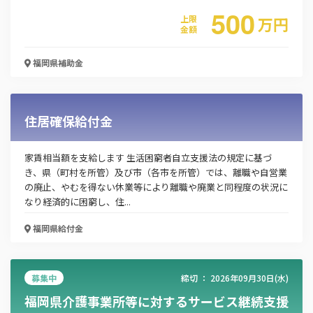
500
上限
万
円
金額
メールアドレス
福岡県
補助金
電話番号
住居確保給付金
「PDF資料ダウンロード」ボタンを押下した時点
家賃相当額を支給します 生活困窮者自立支援法の規定に基づ
で本サービスの
利用規約
に同意したものとみなさ
き、県（町村を所管）及び市（各市を所管）では、離職や自営業
れます。
の廃止、やむを得ない休業等により離職や廃業と同程度の状況に
なり経済的に困窮し、住...
福岡県
給付金
募集中
締切 ：
2026年09月30日(水)
福岡県介護事業所等に対するサービス継続支援