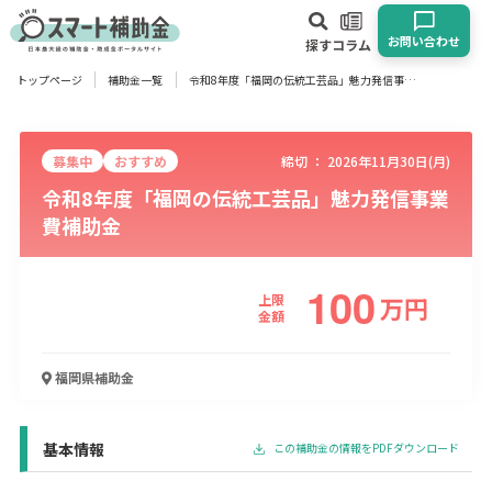
お問い合わせ
探す
コラム
トップページ
補助金一覧
令和8年度「福岡の伝統工芸品」魅力発信事業費補助金
対象
企業
団体
個人
その他
募集中
おすすめ
締切 ：
2026年11月30日(月)
令和8年度「福岡の伝統工芸品」魅力発信事業
エリア
費補助金
100
上限
万
円
業種
金額
物流・運輸業
製造業
情報通信業
卸売･小売業
飲食業
福岡県
補助金
建設･不動産業
サービス業
医療･福祉
農業･林業
漁業
宿泊･旅館業
その他
基本情報
この補助金の情報をPDFダウンロード
使い道