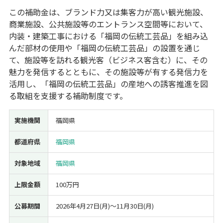
この補助金は、ブランド力又は集客力が高い観光施設、
経営改善・経営強化
販路拡大
海外展開
設備投資
IT導入
商業施設、公共施設等のエントランス空間等において、
人材採用・雇用
人材育成・福利厚生
特許・知的財産
内装・建築工事における「福岡の伝統工芸品」を組み込
起業・創業
事業承継
災害・被災者支援
コロナ関連
んだ部材の使用や「福岡の伝統工芸品」の設置を通じ
環境・省エネ
テレワーク
て、施設等を訪れる観光客（ビジネス客含む）に、その
魅力を発信するとともに、その施設等が有する発信力を
活用し、「福岡の伝統工芸品」の産地への誘客推進を図
る取組を支援する補助制度です。
実施機関
福岡県
受付中のみ
都道府県
福岡県
対象地域
福岡県
検索
上限金額
100万円
公募期間
2026年4月27日(月)〜11月30日(月)