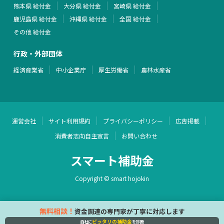
熊本県 給付金
大分県 給付金
宮崎県 給付金
鹿児島県 給付金
沖縄県 給付金
全国 給付金
その他 給付金
行政・外部団体
経済産業省
中小企業庁
厚生労働省
農林水産省
運営会社
サイト利用規約
プライバシーポリシー
広告掲載
消費者志向自主宣言
お問い合わせ
スマート補助金
Copyright © smart hojokin
無料相談！
資金調達の専門家が丁寧に対応します
ピッタリの補助金
自社に
を診断