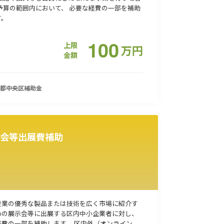
 予算の範囲内において、 必要な経費の一部を補助
す。
100
上限
万
円
金額
都中央区
補助金
会等出展費補助
産業の優秀な製品または技術を広く市場に紹介す
めの展示会等に出展する区内中小企業者に対し、
経費の一部を補助します。 区内外（オンライン、