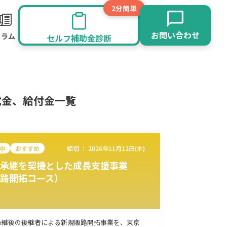
2分簡単
お問い合わせ
コラム
セルフ補助金診断
成金、給付金一覧
中
おすすめ
締切 ：
2026年11月12日(木)
承継を契機とした成長支援事業
路開拓コース）
旅館業
その他
承継後の後継者による新規販路開拓事業を、東京