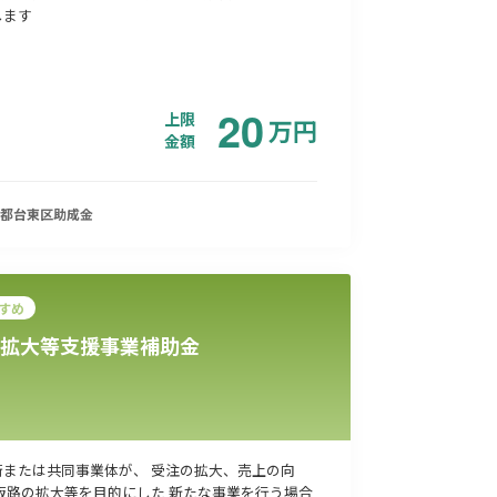
します
20
上限
万
円
金額
都台東区
助成金
すめ
拡大等支援事業補助金
街または共同事業体が、 受注の拡大、売上の向
 販路の拡大等を目的にした 新たな事業を行う場合