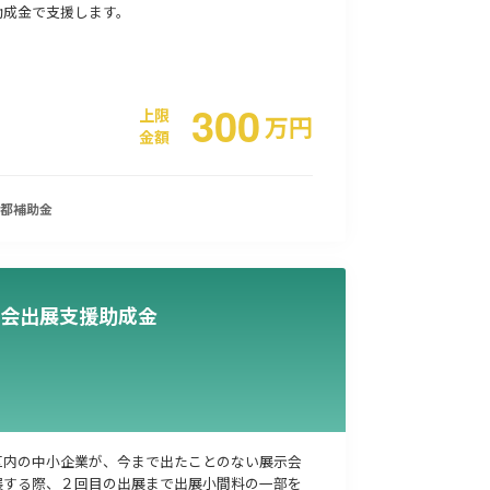
助成金で支援します。
事業承継
災害・被災者支援
コロナ関連
環境・省エネ
300
上限
万
円
金額
都
補助金
会出展支援助成金
区内の中小企業が、今まで出たことのない展示会
展する際、２回目の出展まで出展小間料の一部を