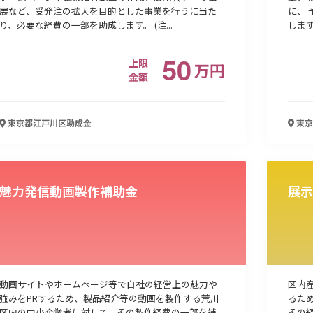
展など、受発注の拡大を目的とした事業を行うに当た
に、
り、必要な経費の一部を助成します。 (注...
しま
50
上限
万
円
金額
東京都江戸川区
助成金
東京
魅力発信動画製作補助金
展示
動画サイトやホームページ等で自社の経営上の魅力や
区内
強みをPRするため、製品紹介等の動画を製作する荒川
るた
区内の中小企業者に対して、その製作経費の一部を補
その