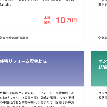
助します。
国外を
10
上限
万
円
金額
東京都荒川区
補助金
東京
住宅リフォーム資金助成
オン
題解
目黒区では区民のかたに、リフォーム工事費用の一部
オン
を助成します。（事前申請） 助成の種類によって要件
販路
や申請に必要な書類が異なりますので、詳細は各種類