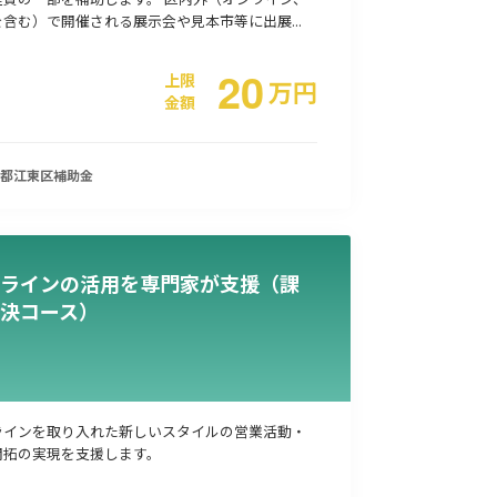
含む）で開催される展示会や見本市等に出展...
20
上限
万
円
金額
都江東区
補助金
ラインの活用を専門家が支援（課
決コース）
ラインを取り入れた新しいスタイルの営業活動・
開拓の実現を支援します。