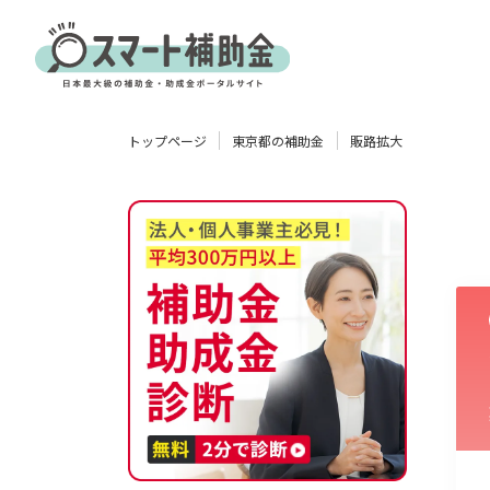
対象
トップページ
東京都の補助金
販路拡大
企業
団体
個人
その他
エリア
業種
物流・運輸業
製造業
情報通信業
卸売･小売業
飲食業