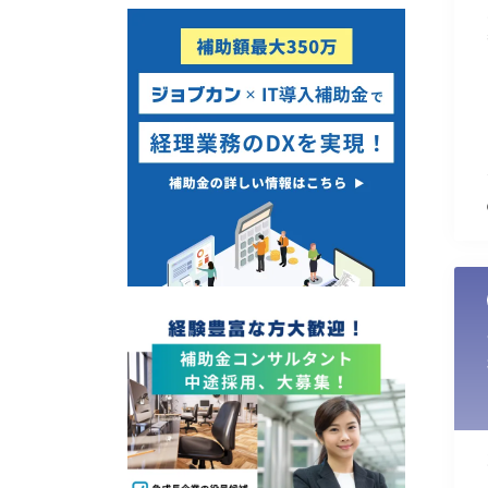
使い道
経営改善・経営強化
販路拡大
海外展開
設備投資
IT導入
テレワーク
受付中のみ