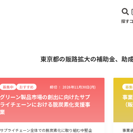
探す
東京都の販路拡大の補助金、助
募集中
おすすめ
締切 ：
2026年11月30日(月)
募集
グリーン製品市場の創出に向けたサプ
事業
ライチェーンにおける脱炭素化支援事
（販
業
建設･不動産業
サービス業
医療･福祉
農業･林業
漁業
宿泊･
サプライチェーン全体での脱炭素化に取り組む中堅企
事業