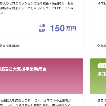
参入やゼロエミッションに係る技術・製品開発、販路
助成
開拓等を促進することを目的として、ゼロエミッショ
ン...
150
上限
万
円
金額
東京都
補助金
東京
おす
販路拡大支援事業助成金
販路
販路拡大を応援します！ 江戸川区内の中小企業者が、
商店
ホームページや企業紹介動画の作成、展示会等への出
上、