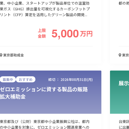
業、中小企業、スタートアップが製品単位での温室効
都の
果ガス（GHG）排出量を可視化するカーボンフットプ
リント（CFP）算定を活用したグリーン製品の開発...
人材採用・雇用
人材育成・福利厚生
特許・知的財産
起業・創業
5,000
上限
万
円
金額
東京都
助成金
東京
募集中
おすすめ
締切 ：
2026年08月31日(月)
展示
ゼロエミッションに資する製品の販路
検索
拡大補助金
東京都及び（公財）東京都中小企業振興公社は、都内
台東
の中小企業を対象に、ゼロエミッション関連産業への
に出