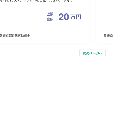
それぞれのパンフレットをご覧ください。 予算...
20
上限
万
円
金額
東京都目黒区
助成金
東京
次のページへ