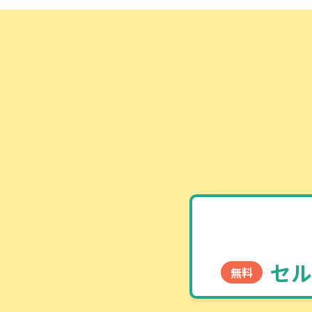
セル
無料