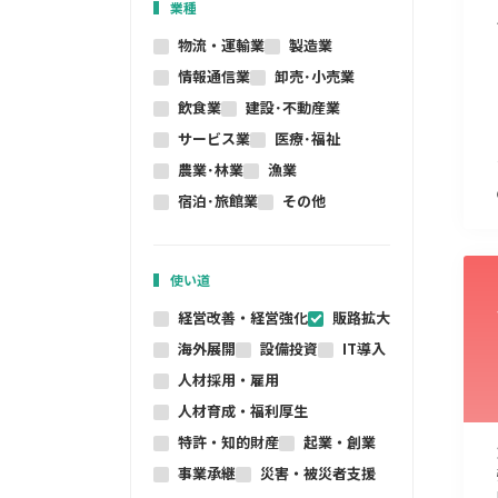
業種
物流・運輸業
製造業
情報通信業
卸売･小売業
飲食業
建設･不動産業
サービス業
医療･福祉
農業･林業
漁業
宿泊･旅館業
その他
使い道
経営改善・経営強化
販路拡大
海外展開
設備投資
IT導入
人材採用・雇用
人材育成・福利厚生
特許・知的財産
起業・創業
事業承継
災害・被災者支援