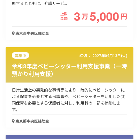
現するとともに、介護サービ...
使い道
3
5,000
上限
万
円
金額
経営改善・経営強化
販路拡大
海外展開
設備投資
IT導入
人材採用・雇用
人材育成・福利厚生
特許・知的財産
東京都中央区
補助金
起業・創業
事業承継
災害・被災者支援
コロナ関連
環境・省エネ
テレワーク
募集中
締切 ：
2027年04月13日(火)
令和8年度ベビーシッター利用支援事業（一時
預かり利用支援）
日常生活上の突発的な事情等により一時的にベビーシッターに
受付中のみ
よる保育を必要とする保護者や、ベビーシッターを活用した共
同保育を必要とする保護者に対し、利用料の一部を補助しま
す。
東京都中央区
補助金
検索