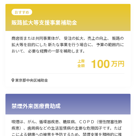
おすすめ
販路拡大等支援事業補助金
商店街または共同事業体が、 受注の拡大、売上の向上、 販路の
拡大等を目的にした 新たな事業を行う場合に、 予算の範囲内に
おいて、 必要な経費の一部を補助します。
100
上限
万
円
金額
東京都中央区
補助金
禁煙外来医療費助成
喫煙は、がん、循環器疾患、糖尿病、ＣＯＰＤ（慢性閉塞性肺
疾患）、歯周病などの生活習慣病の主要な危険因子です。たば
こによる健康への被害を予防するため、禁煙支援を積極的に推