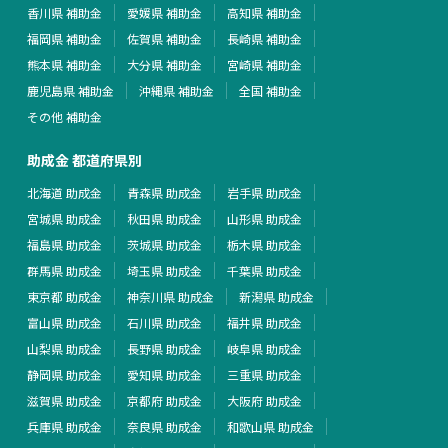
香川県 補助金
愛媛県 補助金
高知県 補助金
福岡県 補助金
佐賀県 補助金
長崎県 補助金
熊本県 補助金
大分県 補助金
宮崎県 補助金
鹿児島県 補助金
沖縄県 補助金
全国 補助金
その他 補助金
助成金 都道府県別
北海道 助成金
青森県 助成金
岩手県 助成金
宮城県 助成金
秋田県 助成金
山形県 助成金
福島県 助成金
茨城県 助成金
栃木県 助成金
群馬県 助成金
埼玉県 助成金
千葉県 助成金
東京都 助成金
神奈川県 助成金
新潟県 助成金
富山県 助成金
石川県 助成金
福井県 助成金
山梨県 助成金
長野県 助成金
岐阜県 助成金
静岡県 助成金
愛知県 助成金
三重県 助成金
滋賀県 助成金
京都府 助成金
大阪府 助成金
兵庫県 助成金
奈良県 助成金
和歌山県 助成金