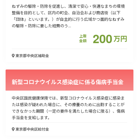
ねずみの駆除・防除を促進し、清潔で安心・快適なまちの環境
整備を目的として、区内の町会、自治会および商店街（以下
「団体」といいます。）が自主的に行う広域かつ面的なねずみ
の駆除・防除に要した経費のう...
200
上限
万
円
金額
東京都中央区
補助金
新型コロナウイルス感染症に係る傷病手当金
中央区国民健康保険では、新型コロナウイルス感染症に感染ま
たは感染が疑われた場合に、その療養のために出勤することが
できなかった期間（一定の要件を満たした場合に限る）、傷病
手当金を支給します。
東京都中央区
給付金