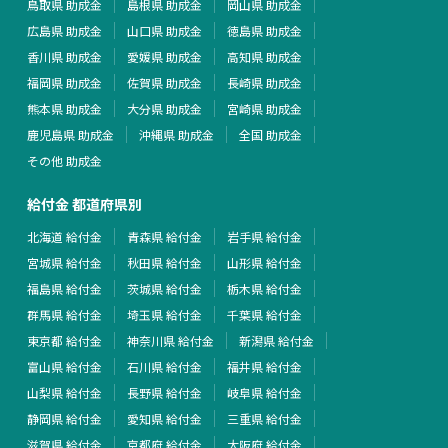
鳥取県 助成金
島根県 助成金
岡山県 助成金
広島県 助成金
山口県 助成金
徳島県 助成金
香川県 助成金
愛媛県 助成金
高知県 助成金
福岡県 助成金
佐賀県 助成金
長崎県 助成金
熊本県 助成金
大分県 助成金
宮崎県 助成金
鹿児島県 助成金
沖縄県 助成金
全国 助成金
その他 助成金
給付金 都道府県別
北海道 給付金
青森県 給付金
岩手県 給付金
宮城県 給付金
秋田県 給付金
山形県 給付金
福島県 給付金
茨城県 給付金
栃木県 給付金
群馬県 給付金
埼玉県 給付金
千葉県 給付金
東京都 給付金
神奈川県 給付金
新潟県 給付金
富山県 給付金
石川県 給付金
福井県 給付金
山梨県 給付金
長野県 給付金
岐阜県 給付金
静岡県 給付金
愛知県 給付金
三重県 給付金
滋賀県 給付金
京都府 給付金
大阪府 給付金