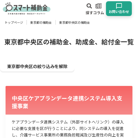
お問い合わせ
探す
コラム
トップページ
東京都の補助金
東京都中央区の補助金
対象
企業
団体
個人
その他
東京都中央区の補助金、助成金、給付金一覧
エリア
東京都中央区の絞り込みを解除
中央区ケアプランデータ連携システム導入支
業種
援事業
物流・運輸業
製造業
情報通信業
卸売･小売業
飲食業
建設･不動産業
サービス業
医療･福祉
農業･林業
漁業
ケアプランデータ連携システム（外部サイトへリンク）の導入
に必要な支援を区が行うことにより、同システムの導入を促進
宿泊･旅館業
その他
し、介護サービス事業所の業務負担軽減及び生産性の向上を実