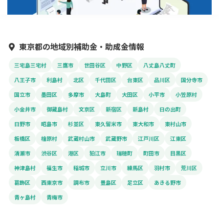
東京都の地域別補助金・助成金情報
三宅島三宅村
三鷹市
世田谷区
中野区
八丈島八丈町
八王子市
利島村
北区
千代田区
台東区
品川区
国分寺市
国立市
墨田区
多摩市
大島町
大田区
小平市
小笠原村
小金井市
御蔵島村
文京区
新宿区
新島村
日の出町
日野市
昭島市
杉並区
東久留米市
東大和市
東村山市
板橋区
檜原村
武蔵村山市
武蔵野市
江戸川区
江東区
清瀬市
渋谷区
港区
狛江市
瑞穂町
町田市
目黒区
神津島村
福生市
稲城市
立川市
練馬区
羽村市
荒川区
葛飾区
西東京市
調布市
豊島区
足立区
あきる野市
青ヶ島村
青梅市