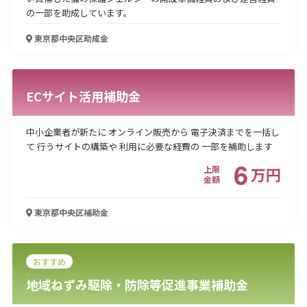
の一部を助成しています。
東京都中央区
助成金
ECサイト活用補助金
中小企業者が新たに オンライン販売から 電子決済までを一括し
て 行うサイトの構築や 利用に必要な経費の 一部を補助します
6
上限
万
円
金額
東京都中央区
補助金
おすすめ
地域ねずみ駆除・防除等促進事業補助金