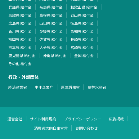
兵庫県 給付金
奈良県 給付金
和歌山県 給付金
鳥取県 給付金
島根県 給付金
岡山県 給付金
広島県 給付金
山口県 給付金
徳島県 給付金
香川県 給付金
愛媛県 給付金
高知県 給付金
福岡県 給付金
佐賀県 給付金
長崎県 給付金
熊本県 給付金
大分県 給付金
宮崎県 給付金
鹿児島県 給付金
沖縄県 給付金
全国 給付金
その他 給付金
行政・外部団体
経済産業省
中小企業庁
厚生労働省
農林水産省
運営会社
サイト利用規約
プライバシーポリシー
広告掲載
消費者志向自主宣言
お問い合わせ