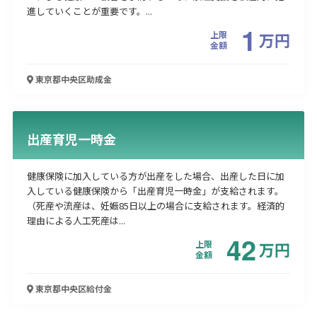
進していくことが重要です。...
1
上限
万
円
金額
東京都中央区
助成金
出産育児一時金
健康保険に加入している方が出産をした場合、出産した日に加
入している健康保険から「出産育児一時金」が支給されます。
（死産や流産は、妊娠85日以上の場合に支給されます。経済的
理由による人工死産は...
42
上限
万
円
金額
東京都中央区
給付金