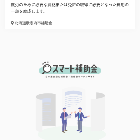
就労のために必要な資格または免許の取得に必要となった費用の
一部を助成します。
電話番号
北海道歌志内市
補助金
「PDF資料ダウンロード」ボタンを押下した時点
で本サービスの
利用規約
に同意したものとみなさ
れます。