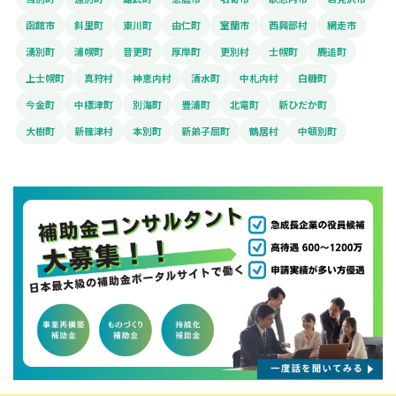
函館市
斜里町
東川町
由仁町
室蘭市
西興部村
網走市
湧別町
浦幌町
音更町
厚岸町
更別村
士幌町
鹿追町
上士幌町
真狩村
神恵内村
清水町
中札内村
白糠町
今金町
中標津町
別海町
豊浦町
北竜町
新ひだか町
大樹町
新篠津村
本別町
新弟子屈町
鶴居村
中頓別町