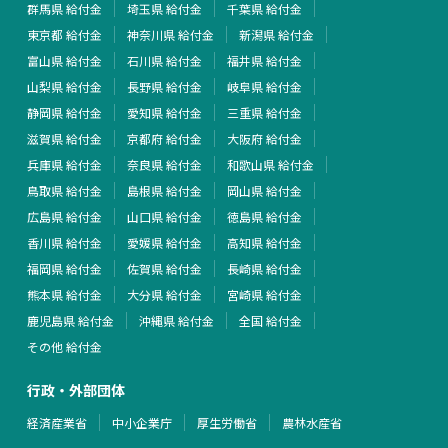
群馬県 給付金
埼玉県 給付金
千葉県 給付金
東京都 給付金
神奈川県 給付金
新潟県 給付金
富山県 給付金
石川県 給付金
福井県 給付金
山梨県 給付金
長野県 給付金
岐阜県 給付金
静岡県 給付金
愛知県 給付金
三重県 給付金
滋賀県 給付金
京都府 給付金
大阪府 給付金
兵庫県 給付金
奈良県 給付金
和歌山県 給付金
鳥取県 給付金
島根県 給付金
岡山県 給付金
広島県 給付金
山口県 給付金
徳島県 給付金
香川県 給付金
愛媛県 給付金
高知県 給付金
福岡県 給付金
佐賀県 給付金
長崎県 給付金
熊本県 給付金
大分県 給付金
宮崎県 給付金
鹿児島県 給付金
沖縄県 給付金
全国 給付金
その他 給付金
行政・外部団体
経済産業省
中小企業庁
厚生労働省
農林水産省