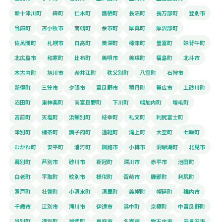
新十津川町
森町
仁木町
鷹栖町
長沼町
長万部町
登別市
当麻町
苫小牧市
南幌町
余市町
厚真町
厚沢部町
佐呂間町
札幌市
日高町
美深町
標津町
豊富町
妹背牛町
北広島市
和寒町
比布町
美唄市
美瑛町
福島町
北斗市
木古内町
旭川市
奈井江町
秩父別町
八雲町
石狩市
新得町
三笠市
夕張市
富良野市
積丹町
帯広市
上砂川町
沼田町
東神楽町
南富良野町
下川町
幌加内町
増毛町
苫前町
天塩町
浜頓別町
枝幸町
礼文町
利尻富士町
津別町
標茶町
訓子府町
遠軽町
滝上町
大空町
七飯町
むかわ町
安平町
浦河町
釧路市
小樽市
洞爺湖町
北見市
幕別町
芦別市
砂川市
新冠町
深川市
赤平市
池田町
白老町
平取町
紋別市
様似町
留萌市
鹿部町
利尻町
置戸町
壮瞥町
小清水町
清里町
美幌町
幌延町
稚内市
千歳市
江別市
滝川市
伊達市
浜中町
京極町
中富良野町
当別町
遠別町
雄武町
恵庭市
名寄市
歌志内市
岩見沢市