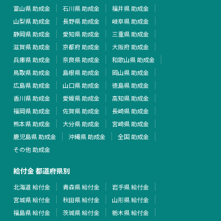
富山県 助成金
石川県 助成金
福井県 助成金
山梨県 助成金
長野県 助成金
岐阜県 助成金
静岡県 助成金
愛知県 助成金
三重県 助成金
滋賀県 助成金
京都府 助成金
大阪府 助成金
兵庫県 助成金
奈良県 助成金
和歌山県 助成金
鳥取県 助成金
島根県 助成金
岡山県 助成金
広島県 助成金
山口県 助成金
徳島県 助成金
香川県 助成金
愛媛県 助成金
高知県 助成金
福岡県 助成金
佐賀県 助成金
長崎県 助成金
熊本県 助成金
大分県 助成金
宮崎県 助成金
鹿児島県 助成金
沖縄県 助成金
全国 助成金
その他 助成金
給付金 都道府県別
北海道 給付金
青森県 給付金
岩手県 給付金
宮城県 給付金
秋田県 給付金
山形県 給付金
福島県 給付金
茨城県 給付金
栃木県 給付金