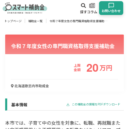
お問い合わせ
探す
コラム
トップページ
補助金一覧
令和７年度女性の専門職資格取得支援補助金
対象
企業
団体
個人
その他
令和７年度女性の専門職資格取得支援補助金
エリア
20
上限
万
円
金額
業種
北海道歌志内市
助成金
物流・運輸業
製造業
情報通信業
卸売･小売業
飲食業
建設･不動産業
サービス業
医療･福祉
農業･林業
漁業
基本情報
この補助金の情報をPDFダウンロード
宿泊･旅館業
その他
本市では、子育て中の女性を対象に、転職、再就職また
使い道