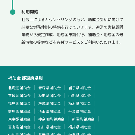
利用開始
社労士によるカウンセリングのもと、助成金受給に向けて
必要な労務体制の整備を行っていきます。通常の労務顧問
業務から規定作成、助成金申請代行、補助金・助成金の最
新情報の提供などを各種サービスをご利用いただけます。
補助金 都道府県別
北海道 補助金
青森県 補助金
岩手県 補助金
宮城県 補助金
秋田県 補助金
山形県 補助金
福島県 補助金
茨城県 補助金
栃木県 補助金
群馬県 補助金
埼玉県 補助金
千葉県 補助金
東京都 補助金
神奈川県 補助金
新潟県 補助金
富山県 補助金
石川県 補助金
福井県 補助金
山梨県 補助金
長野県 補助金
岐阜県 補助金