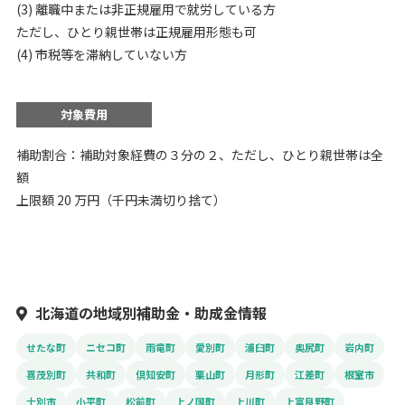
(3) 離職中または非正規雇用で就労している方
ただし、ひとり親世帯は正規雇用形態も可
(4) 市税等を滞納していない方
対象費用
補助割合：補助対象経費の３分の２、ただし、ひとり親世帯は全
額
上限額 20 万円（千円未満切り捨て）
北海道の地域別補助金・助成金情報
せたな町
ニセコ町
雨竜町
愛別町
浦臼町
奥尻町
岩内町
喜茂別町
共和町
倶知安町
栗山町
月形町
江差町
根室市
士別市
小平町
松前町
上ノ国町
上川町
上富良野町