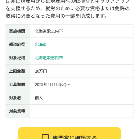
は非正規雇用から正規雇用への転換などキャリアアップ
を支援するため、就労のために必要な資格または免許の
経営改善・経営強化
販路拡大
海外展開
設備投資
IT導入
取得に必要となった費用の一部を助成します。
人材採用・雇用
人材育成・福利厚生
特許・知的財産
起業・創業
事業承継
災害・被災者支援
コロナ関連
実施機関
北海道歌志内市
環境・省エネ
テレワーク
都道府県
北海道
対象地域
北海道歌志内市
上限金額
20万円
受付中のみ
公募期間
2025年4月1日(火)〜
対象者
個人
対象業種
検索
専門家に相談する