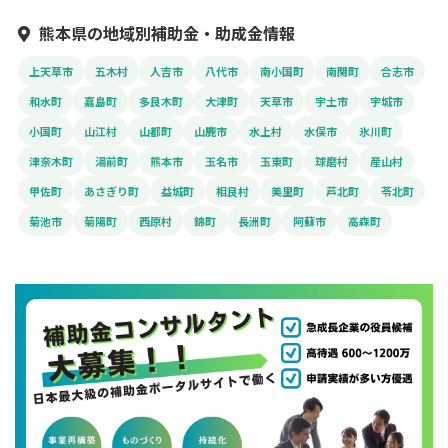
熊本県の地域別補助金・助成金情報
上天草市
五木村
人吉市
八代市
南小国町
南関町
合志市
和水町
嘉島町
多良木町
大津町
天草市
宇土市
宇城市
小国町
山江村
山都町
山鹿市
水上村
水俣市
氷川町
津奈木町
湯前町
熊本市
玉名市
玉東町
球磨村
産山村
甲佐町
あさぎり町
益城町
相良村
美里町
芦北町
苓北町
菊池市
菊陽町
西原村
錦町
長洲町
阿蘇市
高森町