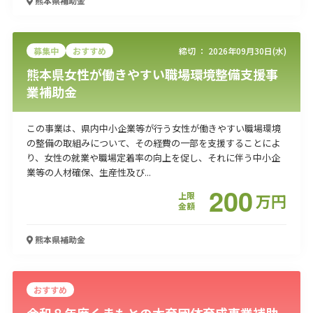
熊本県
補助金
募集中
おすすめ
締切 ：
2026年09月30日(水)
熊本県女性が働きやすい職場環境整備支援事
業補助金
この事業は、県内中小企業等が行う女性が働きやすい職場環境
の整備の取組みについて、その経費の一部を支援することによ
り、女性の就業や職場定着率の向上を促し、それに伴う中小企
業等の人材確保、生産性及び...
200
上限
万
円
金額
熊本県
補助金
おすすめ
令和８年度くまもとの木育団体育成事業補助