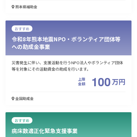
熊本県
補助金
おすすめ
令和8年熊本地震NPO・ボランティア団体等
への助成金事業
災害発生に伴い、支援活動を行うNPO法人やボランティア団体
等を対象にその活動資金の助成を行います。
100
上限
万
円
金額
全国
助成金
おすすめ
病床数適正化緊急支援事業