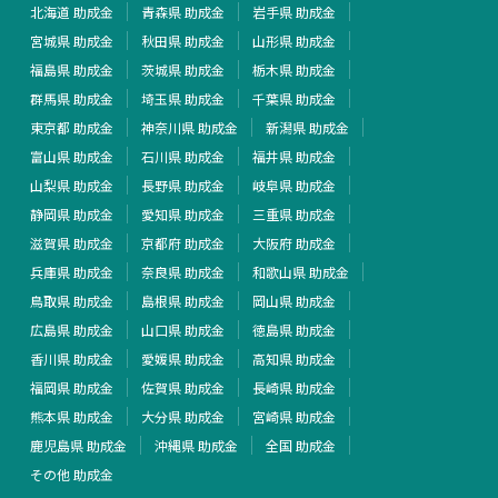
北海道 助成金
青森県 助成金
岩手県 助成金
宮城県 助成金
秋田県 助成金
山形県 助成金
福島県 助成金
茨城県 助成金
栃木県 助成金
群馬県 助成金
埼玉県 助成金
千葉県 助成金
東京都 助成金
神奈川県 助成金
新潟県 助成金
富山県 助成金
石川県 助成金
福井県 助成金
山梨県 助成金
長野県 助成金
岐阜県 助成金
静岡県 助成金
愛知県 助成金
三重県 助成金
滋賀県 助成金
京都府 助成金
大阪府 助成金
兵庫県 助成金
奈良県 助成金
和歌山県 助成金
鳥取県 助成金
島根県 助成金
岡山県 助成金
広島県 助成金
山口県 助成金
徳島県 助成金
香川県 助成金
愛媛県 助成金
高知県 助成金
福岡県 助成金
佐賀県 助成金
長崎県 助成金
熊本県 助成金
大分県 助成金
宮崎県 助成金
鹿児島県 助成金
沖縄県 助成金
全国 助成金
その他 助成金