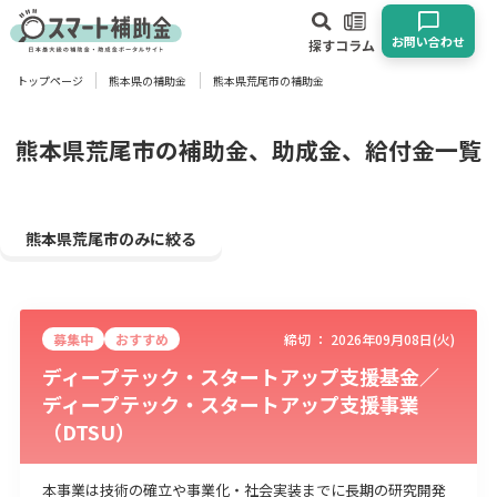
お問い合わせ
探す
コラム
トップページ
熊本県の補助金
熊本県荒尾市の補助金
対象
企業
団体
個人
その他
熊本県荒尾市の補助金、助成金、給付金一覧
エリア
熊本県荒尾市のみに絞る
募集中
おすすめ
締切 ：
2026年09月08日(火)
業種
ディープテック・スタートアップ支援基金／
ディープテック・スタートアップ支援事業
物流・運輸業
製造業
情報通信業
卸売･小売業
飲食業
（DTSU）
建設･不動産業
サービス業
医療･福祉
農業･林業
漁業
宿泊･旅館業
その他
本事業は技術の確立や事業化・社会実装までに長期の研究開発