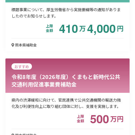
標題事業について、厚生労働省から実施要綱等の通知がありま
したのでお知らせします。
410
4,000
上限
万
円
金額
熊本県
補助金
おすすめ
令和8年度（2026年度）くまもと新時代公共
交通利用促進事業費補助金
県内の渋滞緩和に向けて、官民連携で公共交通機関の輸送力強
化及び利便性向上に取り組む団体に対し、支援を実施します。
500
上限
万
円
金額