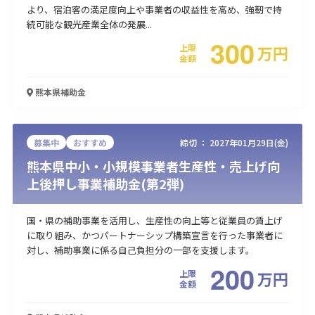
より、宿泊客の満足度向上や事業者の収益性を高め、強靭で持
続可能な観光産業全体の発展...
300
上限
万
円
金額
熊本県
補助金
募集中
おすすめ
締切 ：
2027年01月29日(金)
熊本県中小・小規模事業者生産性・売上げ向
上後押し事業補助金(第2弾)
国・県の補助事業を活用し、生産性の向上等と従業員の賃上げ
に取り組み、かつパートナーシップ構築宣言を行った事業者に
対し、補助事業に係る自己負担分の一部を支援します。
200
上限
万
円
金額