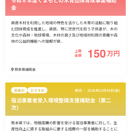
金
県産木材を利用した地域の特色を活かした木育の活動に取り組
む団体育成を推進し、県民、特に次世代を担う子供達が、木の
文化や森林・地球環境、木材の良さ及び地域材利用の意義や森
林の公益的機能への理解が県...
150
上限
万
円
金額
熊本県
補助金
募集中
おすすめ
締切 ：
2026年10月30日(金)
宿泊事業者受入環境整備支援補助金（第二
次）
熊本県では、物価高騰の影響を受ける宿泊事業者に対して、生
産性向上に資する取組みに要する経費の一部を補助することに