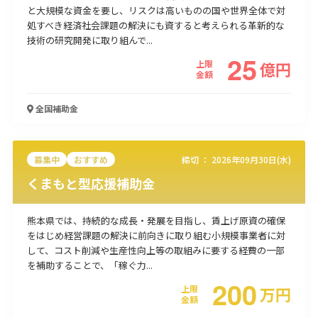
と大規模な資金を要し、リスクは高いものの国や世界全体で対
使い道
処すべき経済社会課題の解決にも資すると考えられる革新的な
技術の研究開発に取り組んで...
経営改善・経営強化
販路拡大
海外展開
設備投資
IT導入
25
上限
億
円
人材採用・雇用
人材育成・福利厚生
特許・知的財産
金額
起業・創業
事業承継
災害・被災者支援
コロナ関連
環境・省エネ
テレワーク
全国
補助金
募集中
おすすめ
締切 ：
2026年09月30日(水)
くまもと型応援補助金
受付中のみ
熊本県では、持続的な成長・発展を目指し、賃上げ原資の確保
をはじめ経営課題の解決に前向きに取り組む小規模事業者に対
して、コスト削減や生産性向上等の取組みに要する経費の一部
を補助することで、「稼ぐ力...
200
検索
上限
万
円
金額