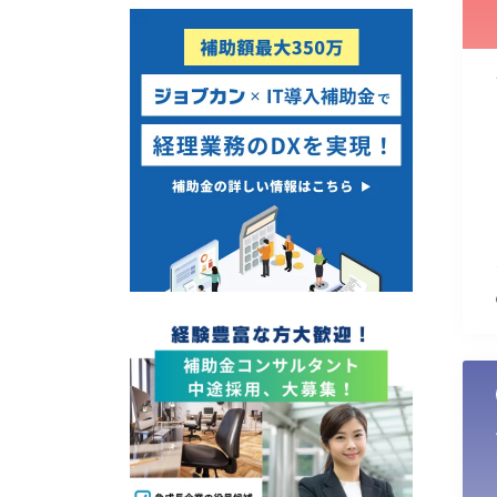
使い道
経営改善・経営強化
販路拡大
海外展開
設備投資
IT導入
テレワーク
受付中のみ