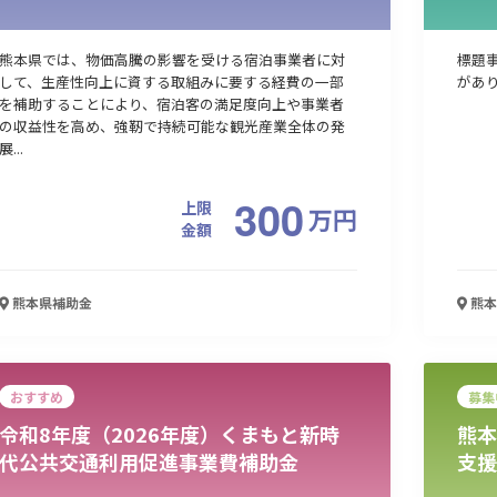
熊本県では、物価高騰の影響を受ける宿泊事業者に対
標題
して、生産性向上に資する取組みに要する経費の一部
があ
を補助することにより、宿泊客の満足度向上や事業者
の収益性を高め、強靭で持続可能な観光産業全体の発
展...
300
上限
万
円
金額
熊本県
補助金
熊本
おすすめ
募集
令和8年度（2026年度）くまもと新時
熊本
代公共交通利用促進事業費補助金
支援