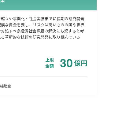
の確立や事業化・社会実装までに長期の研究開発
規模な資金を要し、リスクは高いものの国や世界
で対処すべき経済社会課題の解決にも資すると考
れる革新的な技術の研究開発に取り組んでいる
30
上限
億
円
金額
補助金