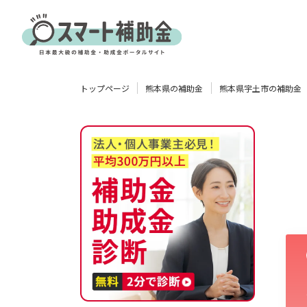
対象
トップページ
熊本県の補助金
熊本県宇土市の補助金
企業
団体
個人
その他
エリア
業種
物流・運輸業
製造業
情報通信業
卸売･小売業
飲食業