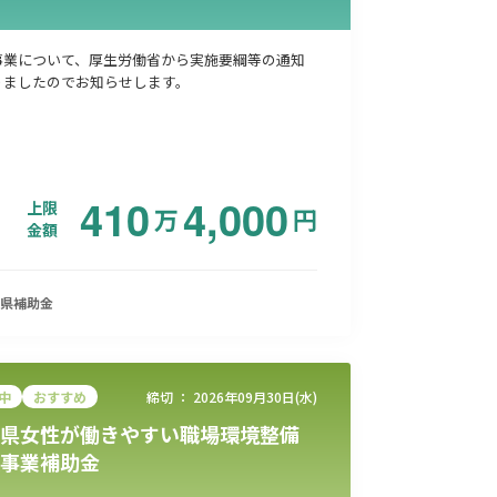
事業について、厚生労働省から実施要綱等の通知
りましたのでお知らせします。
410
4,000
上限
万
円
金額
県
補助金
中
おすすめ
締切 ：
2026年09月30日(水)
県女性が働きやすい職場環境整備
事業補助金