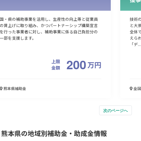
国・県の補助事業を活用し、生産性の向上等と従業員
技術
の賃上げに取り組み、かつパートナーシップ構築宣言
と大
を行った事業者に対し、補助事業に係る自己負担分の
全体
一部を支援します。
えら
「デ...
200
上限
万
円
金額
熊本県
補助金
全国
次のページへ
熊本県の地域別補助金・助成金情報