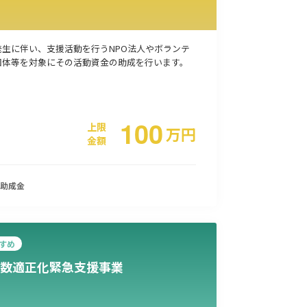
事業承継
災害・被災者支援
コロナ関連
環境・省エネ
発生に伴い、支援活動を行うNPO法人やボランテ
団体等を対象にその活動資金の助成を行います。
100
上限
万
円
金額
助成金
すめ
数適正化緊急支援事業