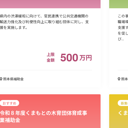
県内の渋滞緩和に向けて、官民連携で公共交通機関の
この
輸送力強化及び利便性向上に取り組む団体に対し、支
職場
援を実施します。
支援
を促
び...
500
上限
万
円
金額
熊本県
補助金
熊本
おすすめ
募集
令和８年度くまもとの木育団体育成事
くま
業補助金