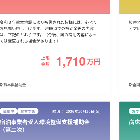
人材採用・雇用
人材育成・福利厚生
特許・知的財産
起業・創業
令和８年熊本地震により被災された皆様には、心より
災害
お見舞い申し上げます。 現時点での補助金等の内容
ィア
は、下記のとおりです。（今後、国の補助内容によっ
ては変更される場合があります）
1,710
上限
万
円
金額
熊本県
補助金
全国
検索
募集中
おすすめ
締切 ：
2026年10月30日(金)
おす
宿泊事業者受入環境整備支援補助金
病床
（第二次）