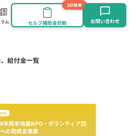
2分簡単
お問い合わせ
コラム
セルフ補助金診断
金、給付金一覧
すめ
8年熊本地震NPO・ボランティア団
旅館業
その他
への助成金事業