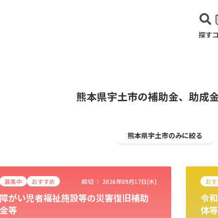
探す
熊本県宇土市の補助金、助成
熊本県宇土市のみに絞る
募集中
おすすめ
締切 ：
2026年09月17日(木)
おす
障がい児者福祉施設等の災害復旧補助
令和
建設･不動産業
サービス業
医療･福祉
農業･林業
漁業
宿泊･
金等
体等