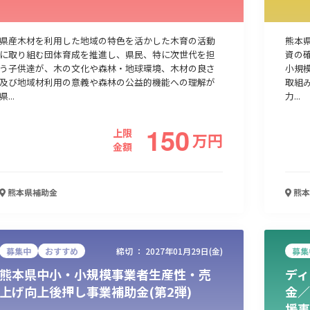
県産木材を利用した地域の特色を活かした木育の活動
熊本
に取り組む団体育成を推進し、県民、特に次世代を担
資の
う子供達が、木の文化や森林・地球環境、木材の良さ
小規
及び地域材利用の意義や森林の公益的機能への理解が
取組
県...
力...
150
上限
万
円
金額
熊本県
補助金
熊本
募集中
おすすめ
締切 ：
2027年01月29日(金)
募集
熊本県中小・小規模事業者生産性・売
ディ
上げ向上後押し事業補助金(第2弾)
金／
援事