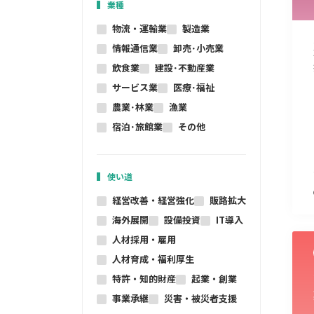
業種
物流・運輸業
製造業
情報通信業
卸売･小売業
飲食業
建設･不動産業
サービス業
医療･福祉
農業･林業
漁業
宿泊･旅館業
その他
使い道
経営改善・経営強化
販路拡大
海外展開
設備投資
IT導入
人材採用・雇用
人材育成・福利厚生
特許・知的財産
起業・創業
事業承継
災害・被災者支援