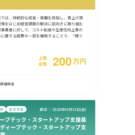
県では、持続的な成長・発展を目指し、賃上げ原
確保をはじめ経営課題の解決に前向きに取り組む
模事業者に対して、コスト削減や生産性向上等の
みに要する経費の一部を補助することで、「稼ぐ
200
上限
万
円
金額
県
補助金
中
おすすめ
締切 ：
2028年03月31日(金)
ープテック・スタートアップ支援基
ディープテック・スタートアップ支
業