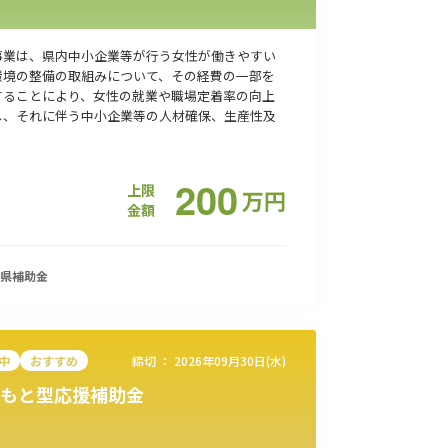
事業は、県内中小企業等が行う女性が働きやすい
環境の整備の取組みについて、その経費の一部を
することにより、女性の就業や職場定着率の向上
し、それに伴う中小企業等の人材確保、生産性及
200
上限
万
円
金額
県
補助金
中
おすすめ
締切 ：
2026年09月30日(水)
もと型応援補助金