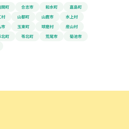
南関町
合志市
和水町
嘉島町
江村
山都町
山鹿市
水上村
名市
玉東町
球磨村
産山村
芦北町
苓北町
荒尾市
菊池市