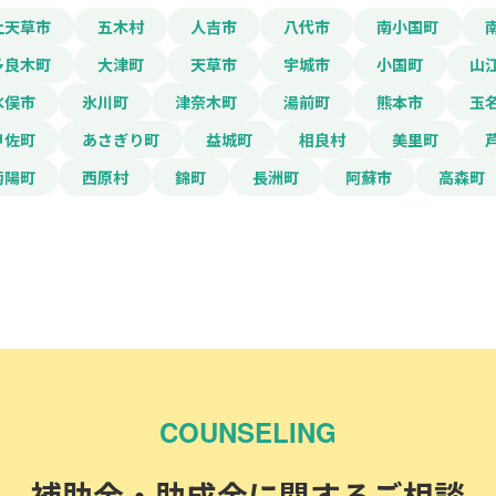
上天草市
五木村
人吉市
八代市
南小国町
多良木町
大津町
天草市
宇城市
小国町
山
水俣市
氷川町
津奈木町
湯前町
熊本市
玉
甲佐町
あさぎり町
益城町
相良村
美里町
菊陽町
西原村
錦町
長洲町
阿蘇市
高森町
COUNSELING
補助金・助成金に関するご相談