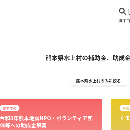
探す
熊本県水上村の補助金、助成
熊本県水上村のみに絞る
おすすめ
募集
令和8年熊本地震NPO・ボランティア団
くま
建設･不動産業
サービス業
医療･福祉
農業･林業
漁業
宿泊･
体等への助成金事業