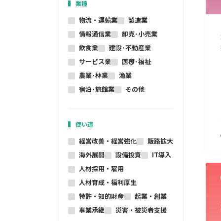
業種
物流・運輸業
製造業
情報通信業
卸売･小売業
飲食業
建設･不動産業
サービス業
医療･福祉
農業･林業
漁業
宿泊･旅館業
その他
使い道
経営改善・経営強化
販路拡大
海外展開
設備投資
IT導入
人材採用・雇用
人材育成・福利厚生
特許・知的財産
起業・創業
事業承継
災害・被災者支援