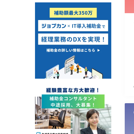
使い道
経営改善・経営強化
販路拡大
海外展開
設備投資
IT導入
テレワーク
受付中のみ