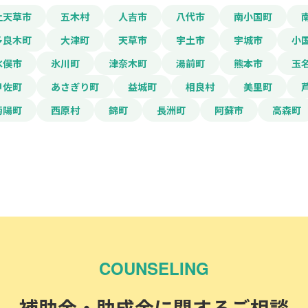
上天草市
五木村
人吉市
八代市
南小国町
多良木町
大津町
天草市
宇土市
宇城市
小
水俣市
氷川町
津奈木町
湯前町
熊本市
玉
甲佐町
あさぎり町
益城町
相良村
美里町
菊陽町
西原村
錦町
長洲町
阿蘇市
高森町
COUNSELING
補助金・助成金に関するご相談