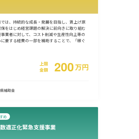
事業承継
災害・被災者支援
コロナ関連
環境・省エネ
県では、持続的な成長・発展を目指し、賃上げ原
確保をはじめ経営課題の解決に前向きに取り組む
模事業者に対して、コスト削減や生産性向上等の
みに要する経費の一部を補助することで、「稼ぐ
200
上限
万
円
金額
県
補助金
すめ
数適正化緊急支援事業