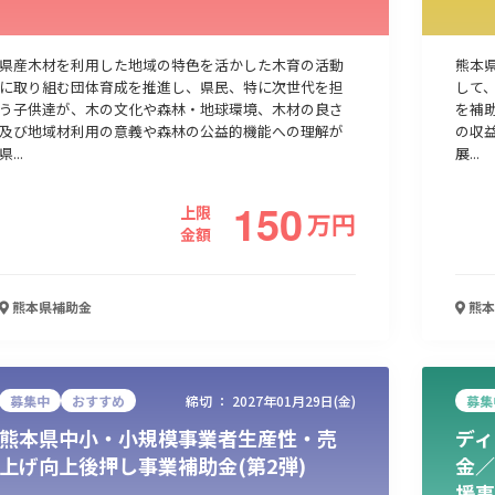
県産木材を利用した地域の特色を活かした木育の活動
熊本
に取り組む団体育成を推進し、県民、特に次世代を担
して
う子供達が、木の文化や森林・地球環境、木材の良さ
を補
及び地域材利用の意義や森林の公益的機能への理解が
の収
県...
展...
150
上限
万
円
金額
熊本県
補助金
熊本
募集中
おすすめ
締切 ：
2027年01月29日(金)
募集
熊本県中小・小規模事業者生産性・売
ディ
上げ向上後押し事業補助金(第2弾)
金／
援事