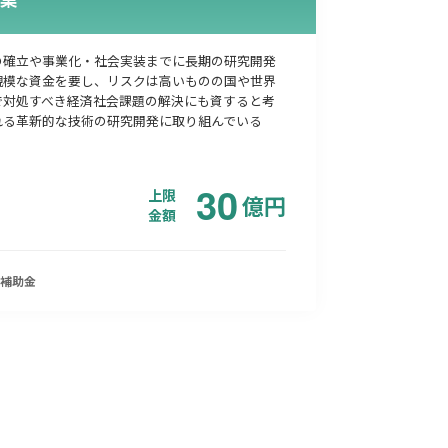
の確立や事業化・社会実装までに長期の研究開発
規模な資金を要し、リスクは高いものの国や世界
で対処すべき経済社会課題の解決にも資すると考
れる革新的な技術の研究開発に取り組んでいる
30
上限
億
円
金額
補助金