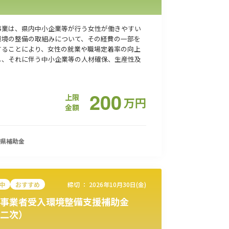
事業は、県内中小企業等が行う女性が働きやすい
環境の整備の取組みについて、その経費の一部を
することにより、女性の就業や職場定着率の向上
し、それに伴う中小企業等の人材確保、生産性及
200
上限
万
円
金額
県
補助金
中
おすすめ
締切 ：
2026年10月30日(金)
事業者受入環境整備支援補助金
二次）