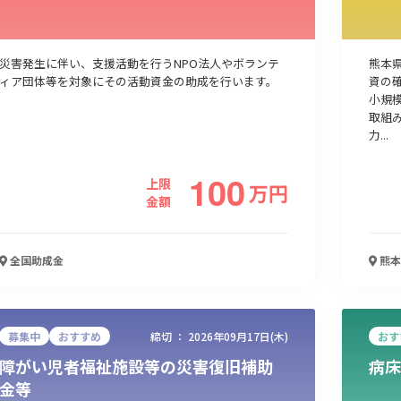
人材採用・雇用
人材育成・福利厚生
特許・知的財産
起業・創業
災害発生に伴い、支援活動を行うNPO法人やボランテ
熊本
ィア団体等を対象にその活動資金の助成を行います。
資の
小規
取組
力...
100
上限
万
円
金額
全国
助成金
熊本
検索
募集中
おすすめ
締切 ：
2026年09月17日(木)
おす
障がい児者福祉施設等の災害復旧補助
病床
金等