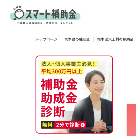
対象
トップページ
熊本県の補助金
熊本県水上村の補助金
企業
団体
個人
その他
エリア
業種
物流・運輸業
製造業
情報通信業
卸売･小売業
飲食業