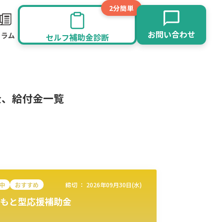
2分簡単
お問い合わせ
コラム
セルフ補助金診断
金、給付金一覧
中
おすすめ
締切 ：
2026年09月30日(水)
もと型応援補助金
旅館業
その他