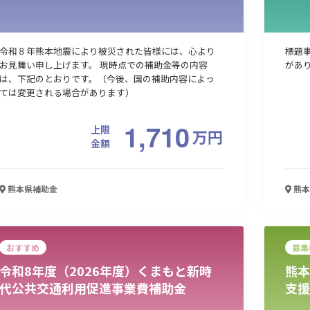
令和８年熊本地震により被災された皆様には、心より
標題
お見舞い申し上げます。 現時点での補助金等の内容
があ
は、下記のとおりです。（今後、国の補助内容によっ
ては変更される場合があります）
1,710
上限
万
円
金額
熊本県
補助金
熊本
おすすめ
募集
令和8年度（2026年度）くまもと新時
熊本
代公共交通利用促進事業費補助金
支援