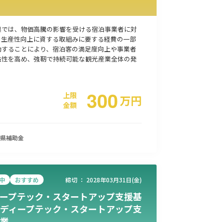
県では、物価高騰の影響を受ける宿泊事業者に対
、生産性向上に資する取組みに要する経費の一部
助することにより、宿泊客の満足度向上や事業者
益性を高め、強靭で持続可能な観光産業全体の発
300
上限
万
円
金額
県
補助金
中
おすすめ
締切 ：
2028年03月31日(金)
ープテック・スタートアップ支援基
ディープテック・スタートアップ支
業