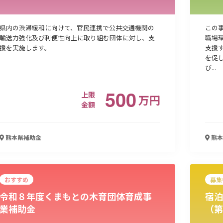
県内の渋滞緩和に向けて、官民連携で公共交通機関の
この
輸送力強化及び利便性向上に取り組む団体に対し、支
職場
援を実施します。
支援
を促
び...
500
上限
万
円
金額
熊本県
補助金
熊本
おすすめ
募集
令和８年度くまもとの木育団体育成事
宿泊
業補助金
（第