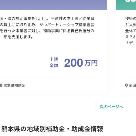
国・県の補助事業を活用し、生産性の向上等と従業員
技術
の賃上げに取り組み、かつパートナーシップ構築宣言
と大
を行った事業者に対し、補助事業に係る自己負担分の
全体
一部を支援します。
えら
「デ...
200
上限
万
円
金額
熊本県
補助金
全国
次のページへ
熊本県の地域別補助金・助成金情報