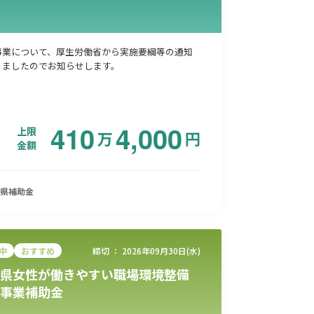
事業について、厚生労働省から実施要綱等の通知
りましたのでお知らせします。
410
4,000
上限
万
円
金額
県
補助金
中
おすすめ
締切 ：
2026年09月30日(水)
県女性が働きやすい職場環境整備
事業補助金