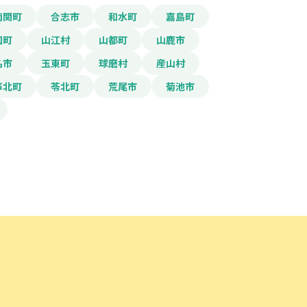
南関町
合志市
和水町
嘉島町
国町
山江村
山都町
山鹿市
名市
玉東町
球磨村
産山村
芦北町
苓北町
荒尾市
菊池市