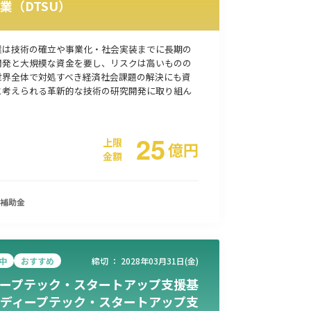
業（DTSU）
事業承継
災害・被災者支援
コロナ関連
環境・省エネ
業は技術の確立や事業化・社会実装までに長期の
開発と大規模な資金を要し、リスクは高いものの
世界全体で対処すべき経済社会課題の解決にも資
と考えられる革新的な技術の研究開発に取り組ん
25
上限
億
円
金額
補助金
中
おすすめ
締切 ：
2028年03月31日(金)
ープテック・スタートアップ支援基
ディープテック・スタートアップ支