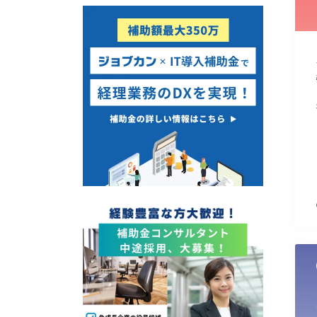
使い道
経営改善・経営強化
販路拡大
海外展開
設備投資
IT導入
テレワーク
受付中のみ