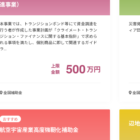
進事業）
本事業では、トランジションボンド等にて資金調達を
災害
行う者が作成した事業計画が「クライメート・トラン
ィア
ジション・ファイナンスに関する基本指針」で求めら
れる事項を満たし、個別商品に即して関連するガイド
ラ...
500
上限
万
円
金額
全国
補助金
全国
おすすめ
辺地
航空宇宙産業高度強靭化補助金