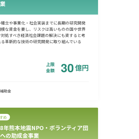
業
の確立や事業化・社会実装までに長期の研究開発
規模な資金を要し、リスクは高いものの国や世界
で対処すべき経済社会課題の解決にも資すると考
れる革新的な技術の研究開発に取り組んでいる
30
上限
億
円
金額
補助金
すめ
8年熊本地震NPO・ボランティア団
への助成金事業