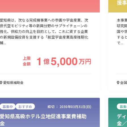
援事
人材採用・雇用
人材育成・福利厚生
特許・知的財産
起業・創業
愛知県は、次なる完成機事業への参画や宇宙産業、次
本事
世代空モビリティ等の新興分野のサプライチェーンの
研究
強化、供給力の向上を目的として、これに資する企業
国や
の新規設備投資を支援する「航空宇宙産業高度強靭化
する
補...
で...
1
5,000
上限
億
万
円
金額
愛知県
補助金
全国
検索
募集中
おすすめ
締切 ：
2030年03月31日(日)
募集
愛知県高級ホテル立地促進事業費補助
ディ
金
金／