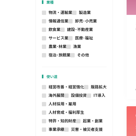
業種
物流・運輸業
製造業
情報通信業
卸売･小売業
飲食業
建設･不動産業
サービス業
医療･福祉
農業･林業
漁業
宿泊･旅館業
その他
使い道
経営改善・経営強化
販路拡大
海外展開
設備投資
IT導入
人材採用・雇用
人材育成・福利厚生
特許・知的財産
起業・創業
事業承継
災害・被災者支援