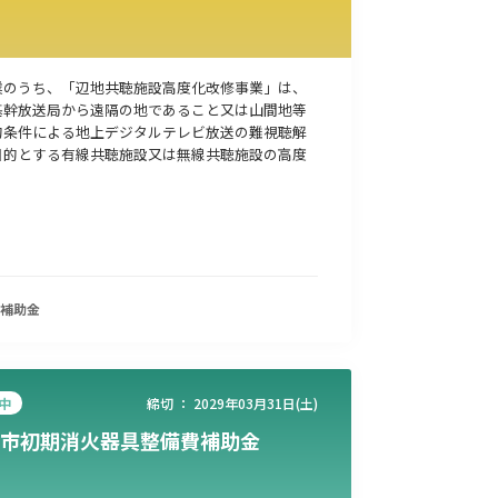
業のうち、「辺地共聴施設高度化改修事業」は、
基幹放送局から遠隔の地であること又は山間地等
的条件による地上デジタルテレビ放送の難視聴解
目的とする有線共聴施設又は無線共聴施設の高度
補助金
中
締切 ：
2029年03月31日(土)
市初期消火器具整備費補助金