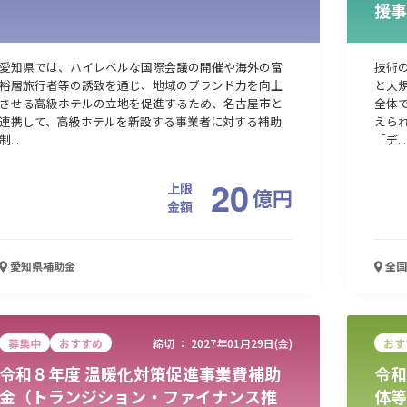
援事
愛知県では、ハイレベルな国際会議の開催や海外の富
技術
裕層旅行者等の誘致を通じ、地域のブランド力を向上
と大
させる高級ホテルの立地を促進するため、名古屋市と
全体
連携して、高級ホテルを新設する事業者に対する補助
えら
制...
「デ...
20
上限
億
円
金額
愛知県
補助金
全国
募集中
おすすめ
締切 ：
2027年01月29日(金)
おす
令和８年度 温暖化対策促進事業費補助
令和
金（トランジション・ファイナンス推
体等