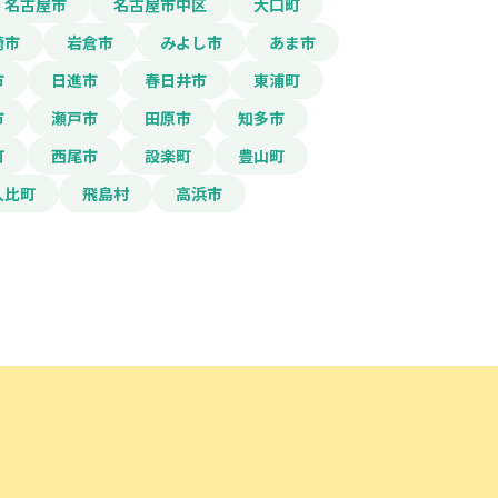
名古屋市
名古屋市中区
大口町
崎市
岩倉市
みよし市
あま市
市
日進市
春日井市
東浦町
市
瀬戸市
田原市
知多市
町
西尾市
設楽町
豊山町
久比町
飛島村
高浜市