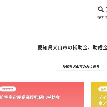
探す
愛知県犬山市の補助金、助成
愛知県犬山市のみに絞る
おすすめ
募集
航空宇宙産業高度強靭化補助金
ディ
建設･不動産業
サービス業
医療･福祉
農業･林業
漁業
宿泊･
金／