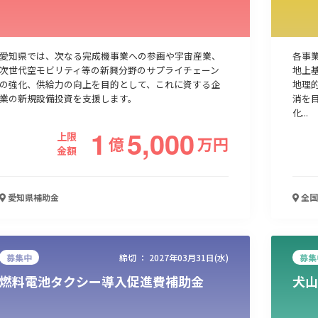
愛知県では、次なる完成機事業への参画や宇宙産業、
各事
次世代空モビリティ等の新興分野のサプライチェーン
地上
の強化、供給力の向上を目的として、これに資する企
地理
業の新規設備投資を支援します。​
消を
化...
1
5,000
上限
億
万
円
金額
愛知県
補助金
全国
募集中
締切 ：
2027年03月31日(水)
募集
燃料電池タクシー導入促進費補助金
犬山