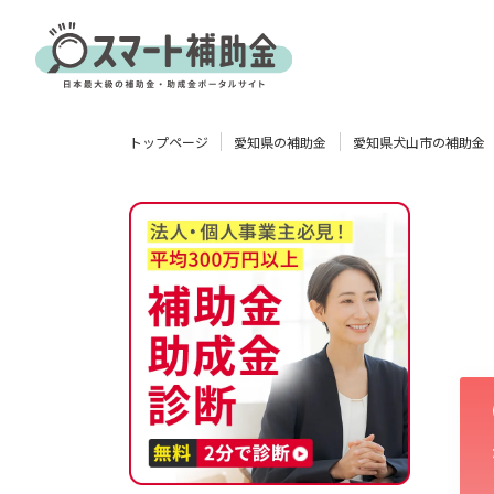
対象
トップページ
愛知県の補助金
愛知県犬山市の補助金
企業
団体
個人
その他
エリア
業種
物流・運輸業
製造業
情報通信業
卸売･小売業
飲食業