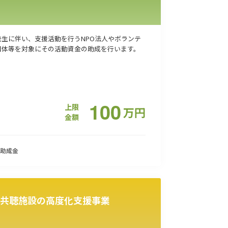
発生に伴い、支援活動を行うNPO法人やボランテ
団体等を対象にその活動資金の助成を行います。
100
上限
万
円
金額
助成金
共聴施設の高度化支援事業