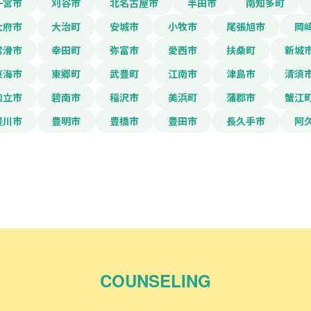
一宮市
刈谷市
北名古屋市
半田市
南知多町
大府市
大治町
安城市
小牧市
尾張旭市
岡
常滑市
幸田町
弥富市
愛西市
扶桑町
新城
東海市
東郷町
武豊町
江南市
津島市
清須
知立市
碧南市
稲沢市
美浜町
蒲郡市
蟹江
豊川市
豊明市
豊橋市
豊田市
長久手市
阿
COUNSELING