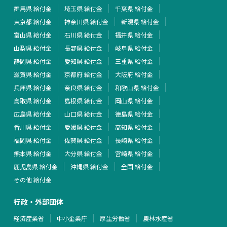
群馬県 給付金
埼玉県 給付金
千葉県 給付金
東京都 給付金
神奈川県 給付金
新潟県 給付金
富山県 給付金
石川県 給付金
福井県 給付金
山梨県 給付金
長野県 給付金
岐阜県 給付金
静岡県 給付金
愛知県 給付金
三重県 給付金
滋賀県 給付金
京都府 給付金
大阪府 給付金
兵庫県 給付金
奈良県 給付金
和歌山県 給付金
鳥取県 給付金
島根県 給付金
岡山県 給付金
広島県 給付金
山口県 給付金
徳島県 給付金
香川県 給付金
愛媛県 給付金
高知県 給付金
福岡県 給付金
佐賀県 給付金
長崎県 給付金
熊本県 給付金
大分県 給付金
宮崎県 給付金
鹿児島県 給付金
沖縄県 給付金
全国 給付金
その他 給付金
行政・外部団体
経済産業省
中小企業庁
厚生労働省
農林水産省