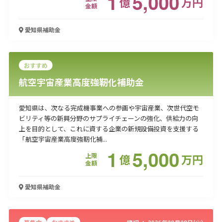
1
5,000
億
万
円
金額
愛知県
補助金
おすすめ
航空宇宙産業高度強靭化補助金
愛知県は、次なる完成機事業への参画や宇宙産業、次世代空モ
ビリティ等の新興分野のサプライチェーンの強化、供給力の向
上を目的として、これに資する企業の新規設備投資を支援する
「航空宇宙産業高度強靭化補...
1
5,000
上限
億
万
円
金額
愛知県
補助金