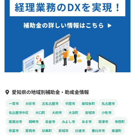
愛知県の地域別補助金・助成金情報
一宮市
刈谷市
北名古屋市
半田市
南知多町
名古屋市
名古屋市中区
大口町
大府市
大治町
安城市
小牧市
尾張旭市
岡崎市
岩倉市
みよし市
あま市
常滑市
幸田町
弥富市
愛西市
扶桑町
新城市
日進市
春日井市
東浦町