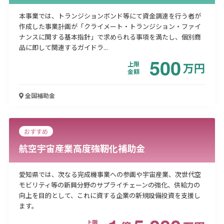
本事業では、トランジションボンド等にて資金調達を行う者が
作成した事業計画が「クライメート・トランジション・ファイ
ナンスに関する基本指針」で求められる事項を満たし、個別商
品に即して関連するガイドラ...
500
上限
万
円
金額
全国
補助金
おすすめ
航空宇宙産業高度強靭化補助金
愛知県では、次なる完成機事業への参画や宇宙産業、次世代空
モビリティ等の新興分野のサプライチェーンの強化、供給力の
向上を目的として、これに資する企業の新規設備投資を支援し
ます。​
上限