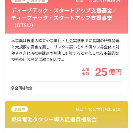
募集中
おすすめ
締切 ：
2026年09月08日(火)
ディープテック・スタートアップ支援基金／
ディープテック・スタートアップ支援事業
（DTSU）
本事業は技術の確立や事業化・社会実装までに長期の研究開発
と大規模な資金を要し、リスクは高いものの国や世界全体で対
処すべき経済社会課題の解決にも資すると考えられる革新的な
技術の研究開発に取り組んで...
25
上限
億
円
金額
全国
補助金
募集中
締切 ：
2027年03月31日(水)
燃料電池タクシー導入促進費補助金