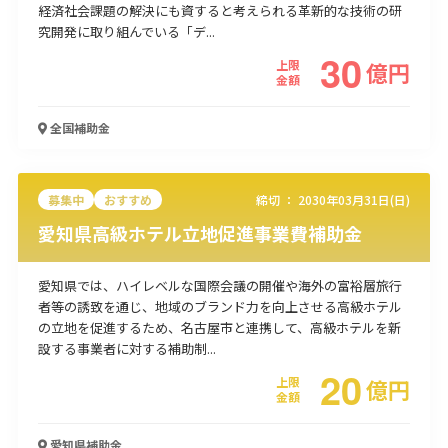
経済社会課題の解決にも資すると考えられる革新的な技術の研
使い道
究開発に取り組んでいる「デ...
30
上限
億
円
経営改善・経営強化
販路拡大
海外展開
設備投資
IT導入
金額
人材採用・雇用
人材育成・福利厚生
特許・知的財産
起業・創業
事業承継
災害・被災者支援
コロナ関連
全国
補助金
環境・省エネ
テレワーク
募集中
おすすめ
締切 ：
2030年03月31日(日)
愛知県高級ホテル立地促進事業費補助金
愛知県では、ハイレベルな国際会議の開催や海外の富裕層旅行
受付中のみ
者等の誘致を通じ、地域のブランド力を向上させる高級ホテル
の立地を促進するため、名古屋市と連携して、高級ホテルを新
設する事業者に対する補助制...
20
上限
億
円
検索
金額
愛知県
補助金