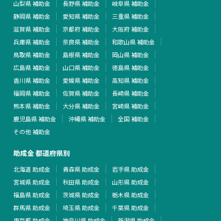
山梨県 補助金
長野県 補助金
岐阜県 補助金
静岡県 補助金
愛知県 補助金
三重県 補助金
滋賀県 補助金
京都府 補助金
大阪府 補助金
兵庫県 補助金
奈良県 補助金
和歌山県 補助金
鳥取県 補助金
島根県 補助金
岡山県 補助金
広島県 補助金
山口県 補助金
徳島県 補助金
香川県 補助金
愛媛県 補助金
高知県 補助金
福岡県 補助金
佐賀県 補助金
長崎県 補助金
熊本県 補助金
大分県 補助金
宮崎県 補助金
鹿児島県 補助金
沖縄県 補助金
全国 補助金
その他 補助金
助成金 都道府県別
北海道 助成金
青森県 助成金
岩手県 助成金
宮城県 助成金
秋田県 助成金
山形県 助成金
福島県 助成金
茨城県 助成金
栃木県 助成金
群馬県 助成金
埼玉県 助成金
千葉県 助成金
東京都 助成金
神奈川県 助成金
新潟県 助成金