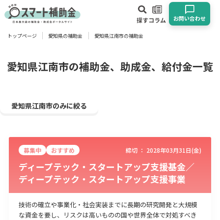
お問い合わせ
探す
コラム
トップページ
愛知県の補助金
愛知県江南市の補助金
対象
企業
団体
個人
その他
愛知県江南市の補助金、助成金、給付金一覧
エリア
愛知県江南市のみに絞る
募集中
おすすめ
締切 ：
2028年03月31日(金)
業種
ディープテック・スタートアップ支援基金／
ディープテック・スタートアップ支援事業
物流・運輸業
製造業
情報通信業
卸売･小売業
飲食業
建設･不動産業
サービス業
医療･福祉
農業･林業
漁業
技術の確立や事業化・社会実装までに長期の研究開発と大規模
宿泊･旅館業
その他
な資金を要し、リスクは高いものの国や世界全体で対処すべき