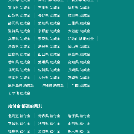
富山県 助成金
石川県 助成金
福井県 助成金
山梨県 助成金
長野県 助成金
岐阜県 助成金
静岡県 助成金
愛知県 助成金
三重県 助成金
滋賀県 助成金
京都府 助成金
大阪府 助成金
兵庫県 助成金
奈良県 助成金
和歌山県 助成金
鳥取県 助成金
島根県 助成金
岡山県 助成金
広島県 助成金
山口県 助成金
徳島県 助成金
香川県 助成金
愛媛県 助成金
高知県 助成金
福岡県 助成金
佐賀県 助成金
長崎県 助成金
熊本県 助成金
大分県 助成金
宮崎県 助成金
鹿児島県 助成金
沖縄県 助成金
全国 助成金
その他 助成金
給付金 都道府県別
北海道 給付金
青森県 給付金
岩手県 給付金
宮城県 給付金
秋田県 給付金
山形県 給付金
福島県 給付金
茨城県 給付金
栃木県 給付金