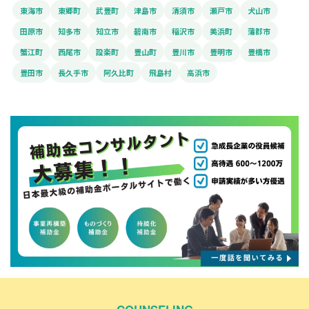
東海市
東郷町
武豊町
津島市
清須市
瀬戸市
犬山市
田原市
知多市
知立市
碧南市
稲沢市
美浜町
蒲郡市
蟹江町
西尾市
設楽町
豊山町
豊川市
豊明市
豊橋市
豊田市
長久手市
阿久比町
飛島村
高浜市