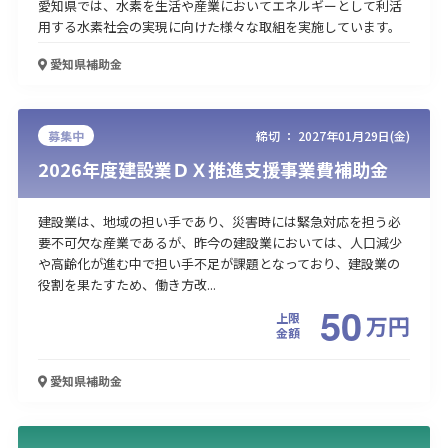
愛知県では、水素を生活や産業においてエネルギーとして利活
用する水素社会の実現に向けた様々な取組を実施しています。
愛知県
補助金
募集中
締切 ：
2027年01月29日(金)
2026年度建設業ＤＸ推進支援事業費補助金
建設業は、地域の担い手であり、災害時には緊急対応を担う必
要不可欠な産業であるが、昨今の建設業においては、人口減少
や高齢化が進む中で担い手不足が課題となっており、建設業の
役割を果たすため、働き方改...
50
上限
万
円
金額
愛知県
補助金