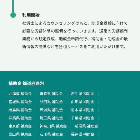
利用開始
社労士によるカウンセリングのもと、助成金受給に向けて
必要な労務体制の整備を行っていきます。通常の労務顧問
業務から規定作成、助成金申請代行、補助金・助成金の最
新情報の提供などを各種サービスをご利用いただけます。
補助金 都道府県別
北海道 補助金
青森県 補助金
岩手県 補助金
宮城県 補助金
秋田県 補助金
山形県 補助金
福島県 補助金
茨城県 補助金
栃木県 補助金
群馬県 補助金
埼玉県 補助金
千葉県 補助金
東京都 補助金
神奈川県 補助金
新潟県 補助金
富山県 補助金
石川県 補助金
福井県 補助金