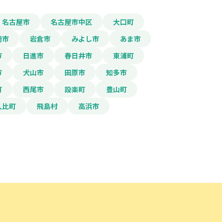
名古屋市
名古屋市中区
大口町
崎市
岩倉市
みよし市
あま市
市
日進市
春日井市
東浦町
市
犬山市
田原市
知多市
町
西尾市
設楽町
豊山町
久比町
飛島村
高浜市