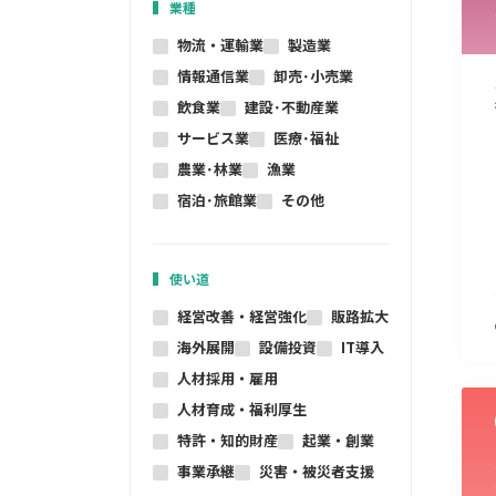
業種
物流・運輸業
製造業
情報通信業
卸売･小売業
飲食業
建設･不動産業
サービス業
医療･福祉
農業･林業
漁業
宿泊･旅館業
その他
使い道
経営改善・経営強化
販路拡大
海外展開
設備投資
IT導入
人材採用・雇用
人材育成・福利厚生
特許・知的財産
起業・創業
事業承継
災害・被災者支援