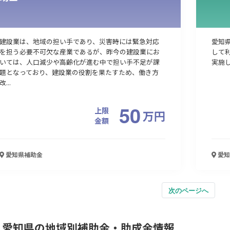
建設業は、地域の担い手であり、災害時には緊急対応
愛知
を担う必要不可欠な産業であるが、昨今の建設業にお
して
いては、人口減少や高齢化が進む中で担い手不足が課
実施
題となっており、建設業の役割を果たすため、働き方
改...
50
上限
万
円
金額
愛知県
補助金
愛知
次のページへ
愛知県の地域別補助金・助成金情報