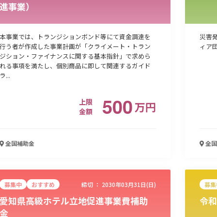
進事業）
本事業では、トランジションボンド等にて資金調達を
災害
行う者が作成した事業計画が「クライメート・トラン
ィア
ジション・ファイナンスに関する基本指針」で求めら
れる事項を満たし、個別商品に即して関連するガイド
ラ...
500
上限
万
円
金額
全国
補助金
全国
募集中
おすすめ
締切 ：
2030年03月31日(日)
募集
愛知県高級ホテル立地促進事業費補助
令和
金