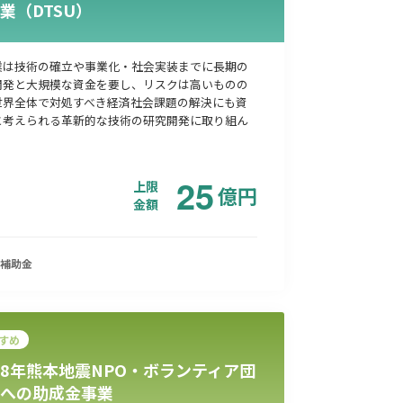
業（DTSU）
業は技術の確立や事業化・社会実装までに長期の
開発と大規模な資金を要し、リスクは高いものの
世界全体で対処すべき経済社会課題の解決にも資
と考えられる革新的な技術の研究開発に取り組ん
25
上限
億
円
金額
補助金
すめ
8年熊本地震NPO・ボランティア団
への助成金事業