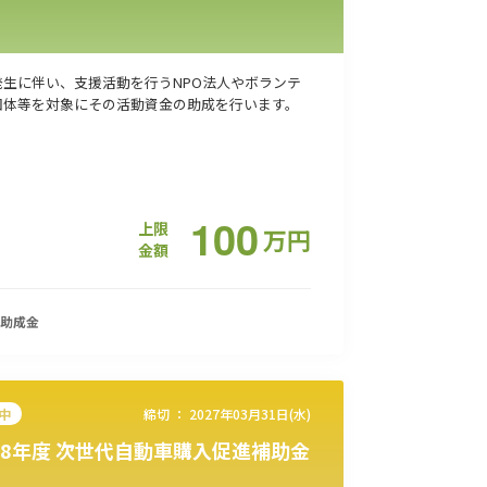
発生に伴い、支援活動を行うNPO法人やボランテ
団体等を対象にその活動資金の助成を行います。
100
上限
万
円
金額
助成金
中
締切 ：
2027年03月31日(水)
8年度 次世代自動車購入促進補助金