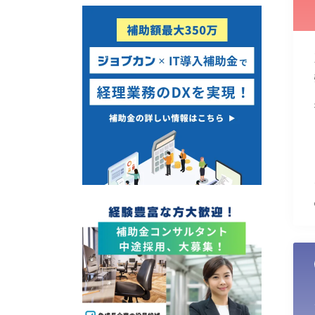
使い道
経営改善・経営強化
販路拡大
海外展開
設備投資
IT導入
テレワーク
受付中のみ