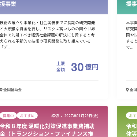
援事業
援事
技術の確立や事業化・社会実装までに長期の研究開発
本事
と大規模な資金を要し、リスクは高いものの国や世界
研究
全体で対処すべき経済社会課題の解決にも資すると考
国や
えられる革新的な技術の研究開発に取り組んでいる
する
「デ...
で...
30
上限
億
円
金額
全国
補助金
全国
募集中
おすすめ
締切 ：
2027年01月29日(金)
おす
令和８年度 温暖化対策促進事業費補助
令和
金（トランジション・ファイナンス推
体等