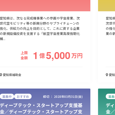
人材採用・雇用
人材育成・福利厚生
特許・知的財産
起業・創業
愛知県は、次なる完成機事業への参画や宇宙産業、次
愛知
世代空モビリティ等の新興分野のサプライチェーンの
次世
強化、供給力の向上を目的として、これに資する企業
の強
の新規設備投資を支援する「航空宇宙産業高度強靭化
業の新
補...
1
5,000
上限
億
万
円
金額
愛知県
補助金
愛知
検索
募集中
おすすめ
締切 ：
2028年03月31日(金)
募集
ディープテック・スタートアップ支援基
ディ
金／ディープテック・スタートアップ支
金／