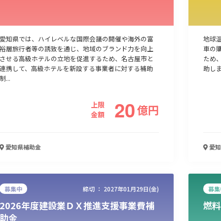
愛知県では、ハイレベルな国際会議の開催や海外の富
地球
裕層旅行者等の誘致を通じ、地域のブランド力を向上
車の
させる高級ホテルの立地を促進するため、名古屋市と
ため
連携して、高級ホテルを新設する事業者に対する補助
助し
制...
20
上限
億
円
金額
愛知県
補助金
愛知
募集中
締切 ：
2027年01月29日(金)
募集
2026年度建設業ＤＸ推進支援事業費補
燃料
助金