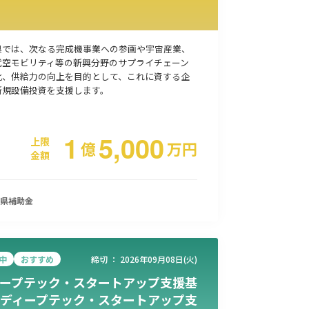
事業承継
災害・被災者支援
コロナ関連
環境・省エネ
県では、次なる完成機事業への参画や宇宙産業、
代空モビリティ等の新興分野のサプライチェーン
化、供給力の向上を目的として、これに資する企
規設備投資を支援します。​
1
5,000
上限
億
万
円
金額
県
補助金
中
おすすめ
締切 ：
2026年09月08日(火)
ープテック・スタートアップ支援基
ディープテック・スタートアップ支