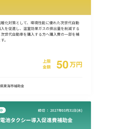
温暖化対策として、環境性能に優れた次世代自動
購入を促進し、温室効果ガスの排出量を削減する
、次世代自動車を購入する方へ購入費の一部を補
ます。
50
上限
万
円
金額
県東海市
補助金
中
締切 ：
2027年03月31日(水)
電池タクシー導入促進費補助金