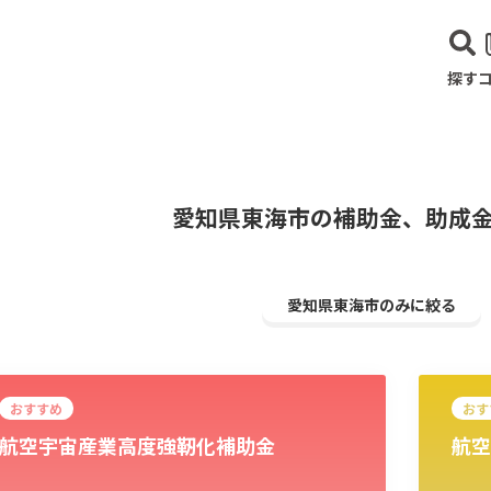
探す
愛知県東海市の補助金、助成
愛知県東海市のみに絞る
おすすめ
おす
航空宇宙産業高度強靭化補助金
航空
建設･不動産業
サービス業
医療･福祉
農業･林業
漁業
宿泊･