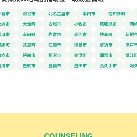
一宮市
刈谷市
北名古屋市
半田市
南知多町
大府市
大治町
安城市
小牧市
尾張旭市
岡
常滑市
幸田町
弥富市
愛西市
扶桑町
新城
東郷町
武豊町
江南市
津島市
清須市
瀬戸
知立市
碧南市
稲沢市
美浜町
蒲郡市
蟹江
豊川市
豊明市
豊橋市
豊田市
長久手市
阿
COUNSELING