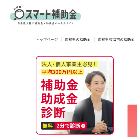
対象
トップページ
愛知県の補助金
愛知県東海市の補助金
企業
団体
個人
その他
エリア
業種
物流・運輸業
製造業
情報通信業
卸売･小売業
飲食業