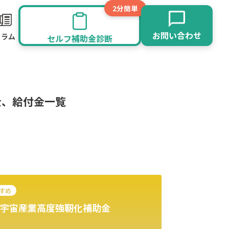
2分簡単
お問い合わせ
コラム
セルフ補助金診断
金、給付金一覧
すめ
宇宙産業高度強靭化補助金
旅館業
その他