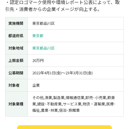
・認定ロゴマーク使用や環境レポート公表によって、取
引先・消費者からの企業イメージが向上する。
実施機関
東京都品川区
都道府県
東京都
対象地域
東京都品川区
上限金額
20万円
公募期間
2022年4月1日(金)〜23年3月31日(金)
対象者
企業
その他,漁業,製造業,情報通信業,卸売･小売業,飲食
対象業種
業,建設･不動産業,サービス業,物流・運輸業,医療･
福祉,農業･林業,宿泊･旅館業