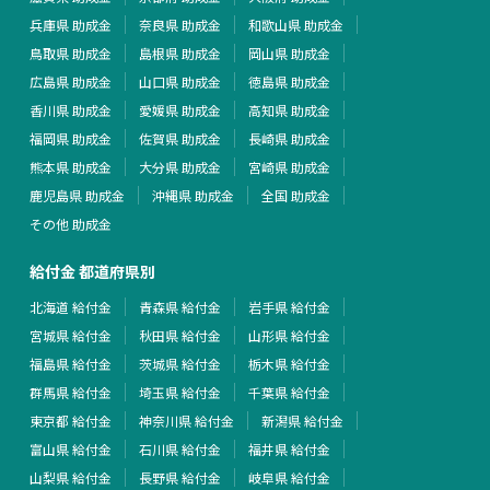
兵庫県 助成金
奈良県 助成金
和歌山県 助成金
鳥取県 助成金
島根県 助成金
岡山県 助成金
広島県 助成金
山口県 助成金
徳島県 助成金
香川県 助成金
愛媛県 助成金
高知県 助成金
福岡県 助成金
佐賀県 助成金
長崎県 助成金
熊本県 助成金
大分県 助成金
宮崎県 助成金
鹿児島県 助成金
沖縄県 助成金
全国 助成金
その他 助成金
給付金 都道府県別
北海道 給付金
青森県 給付金
岩手県 給付金
宮城県 給付金
秋田県 給付金
山形県 給付金
福島県 給付金
茨城県 給付金
栃木県 給付金
群馬県 給付金
埼玉県 給付金
千葉県 給付金
東京都 給付金
神奈川県 給付金
新潟県 給付金
富山県 給付金
石川県 給付金
福井県 給付金
山梨県 給付金
長野県 給付金
岐阜県 給付金