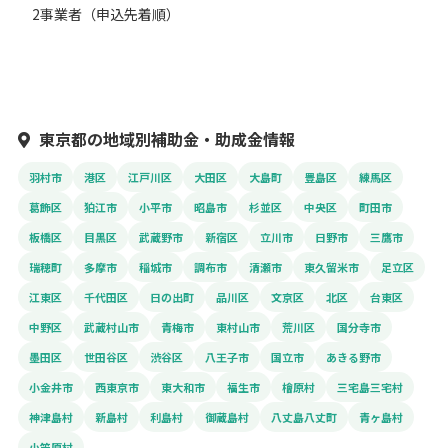
2事業者（申込先着順）
東京都の地域別補助金・助成金情報
羽村市
港区
江戸川区
大田区
大島町
豊島区
練馬区
葛飾区
狛江市
小平市
昭島市
杉並区
中央区
町田市
板橋区
目黒区
武蔵野市
新宿区
立川市
日野市
三鷹市
瑞穂町
多摩市
稲城市
調布市
清瀬市
東久留米市
足立区
江東区
千代田区
日の出町
品川区
文京区
北区
台東区
中野区
武蔵村山市
青梅市
東村山市
荒川区
国分寺市
墨田区
世田谷区
渋谷区
八王子市
国立市
あきる野市
小金井市
西東京市
東大和市
福生市
檜原村
三宅島三宅村
神津島村
新島村
利島村
御蔵島村
八丈島八丈町
青ヶ島村
小笠原村