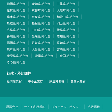
静岡県 給付金
愛知県 給付金
三重県 給付金
滋賀県 給付金
京都府 給付金
大阪府 給付金
兵庫県 給付金
奈良県 給付金
和歌山県 給付金
鳥取県 給付金
島根県 給付金
岡山県 給付金
広島県 給付金
山口県 給付金
徳島県 給付金
香川県 給付金
愛媛県 給付金
高知県 給付金
福岡県 給付金
佐賀県 給付金
長崎県 給付金
熊本県 給付金
大分県 給付金
宮崎県 給付金
鹿児島県 給付金
沖縄県 給付金
全国 給付金
その他 給付金
行政・外部団体
経済産業省
中小企業庁
厚生労働省
農林水産省
運営会社
サイト利用規約
プライバシーポリシー
広告掲載