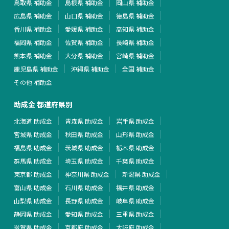
鳥取県 補助金
島根県 補助金
岡山県 補助金
広島県 補助金
山口県 補助金
徳島県 補助金
香川県 補助金
愛媛県 補助金
高知県 補助金
福岡県 補助金
佐賀県 補助金
長崎県 補助金
熊本県 補助金
大分県 補助金
宮崎県 補助金
鹿児島県 補助金
沖縄県 補助金
全国 補助金
その他 補助金
助成金 都道府県別
北海道 助成金
青森県 助成金
岩手県 助成金
宮城県 助成金
秋田県 助成金
山形県 助成金
福島県 助成金
茨城県 助成金
栃木県 助成金
群馬県 助成金
埼玉県 助成金
千葉県 助成金
東京都 助成金
神奈川県 助成金
新潟県 助成金
富山県 助成金
石川県 助成金
福井県 助成金
山梨県 助成金
長野県 助成金
岐阜県 助成金
静岡県 助成金
愛知県 助成金
三重県 助成金
滋賀県 助成金
京都府 助成金
大阪府 助成金