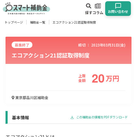
お問い合わせ
探す
コラム
トップページ
補助金一覧
エコアクション21認証取得制度
対象
企業
団体
個人
その他
募集終了
締切 ：
2023年03月31日(金)
エコアクション21認証取得制度
エリア
20
上限
万
円
金額
業種
東京都品川区
補助金
物流・運輸業
製造業
情報通信業
卸売･小売業
飲食業
建設･不動産業
サービス業
医療･福祉
農業･林業
漁業
宿泊･旅館業
その他
基本情報
この補助金の情報をPDFダウンロード
使い道
エコアクション21とは