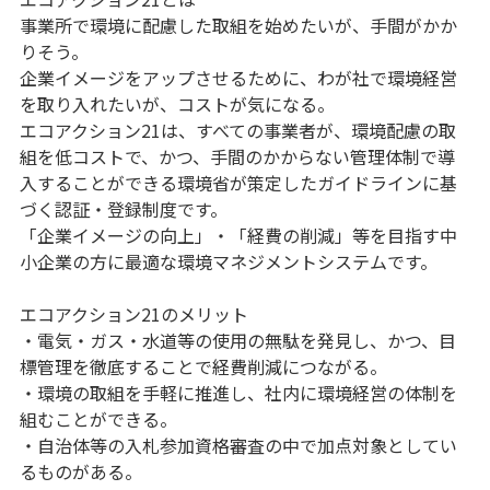
事業所で環境に配慮した取組を始めたいが、手間がかか
経営改善・経営強化
販路拡大
海外展開
設備投資
IT導入
りそう。
人材採用・雇用
人材育成・福利厚生
特許・知的財産
企業イメージをアップさせるために、わが社で環境経営
起業・創業
事業承継
災害・被災者支援
コロナ関連
を取り入れたいが、コストが気になる。
環境・省エネ
テレワーク
エコアクション21は、すべての事業者が、環境配慮の取
組を低コストで、かつ、手間のかからない管理体制で導
入することができる環境省が策定したガイドラインに基
づく認証・登録制度です。
「企業イメージの向上」・「経費の削減」等を目指す中
小企業の方に最適な環境マネジメントシステムです。
受付中のみ
エコアクション21のメリット
・電気・ガス・水道等の使用の無駄を発見し、かつ、目
標管理を徹底することで経費削減につながる。
・環境の取組を手軽に推進し、社内に環境経営の体制を
検索
組むことができる。
・自治体等の入札参加資格審査の中で加点対象としてい
るものがある。