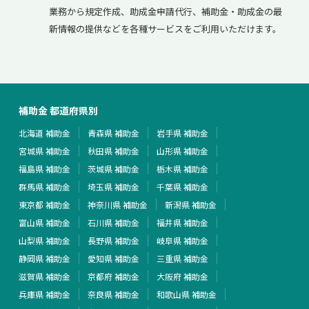
業務から規定作成、助成金申請代行、補助金・助成金の最
新情報の提供などを各種サービスをご利用いただけます。
補助金 都道府県別
北海道 補助金
青森県 補助金
岩手県 補助金
宮城県 補助金
秋田県 補助金
山形県 補助金
福島県 補助金
茨城県 補助金
栃木県 補助金
群馬県 補助金
埼玉県 補助金
千葉県 補助金
東京都 補助金
神奈川県 補助金
新潟県 補助金
富山県 補助金
石川県 補助金
福井県 補助金
山梨県 補助金
長野県 補助金
岐阜県 補助金
静岡県 補助金
愛知県 補助金
三重県 補助金
滋賀県 補助金
京都府 補助金
大阪府 補助金
兵庫県 補助金
奈良県 補助金
和歌山県 補助金