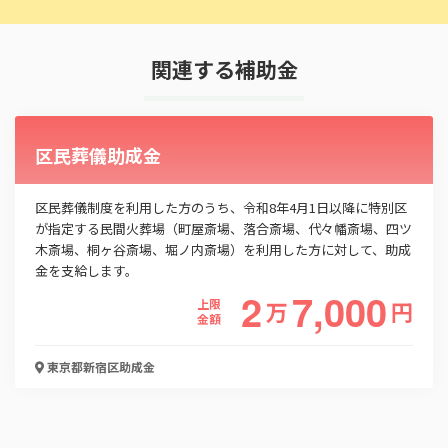
この補助金の情報をPDFダウンロード
関連する補助金
帯状疱疹ワクチン予防接種費用の助成について
お名前
区民葬儀助成金
区民葬儀制度を利用した方のうち、令和8年4月1日以降に特別区
が指定する民間火葬場（町屋斎場、落合斎場、代々幡斎場、四ツ
会社名
木斎場、桐ヶ谷斎場、堀ノ内斎場）を利用した方に対して、助成
金を支給します。
2
7,000
上限
万
円
金額
メールアドレス
東京都新宿区
助成金
電話番号