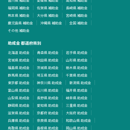
香川県 補助金
愛媛県 補助金
高知県 補助金
福岡県 補助金
佐賀県 補助金
長崎県 補助金
熊本県 補助金
大分県 補助金
宮崎県 補助金
鹿児島県 補助金
沖縄県 補助金
全国 補助金
その他 補助金
助成金 都道府県別
北海道 助成金
青森県 助成金
岩手県 助成金
宮城県 助成金
秋田県 助成金
山形県 助成金
福島県 助成金
茨城県 助成金
栃木県 助成金
群馬県 助成金
埼玉県 助成金
千葉県 助成金
東京都 助成金
神奈川県 助成金
新潟県 助成金
富山県 助成金
石川県 助成金
福井県 助成金
山梨県 助成金
長野県 助成金
岐阜県 助成金
静岡県 助成金
愛知県 助成金
三重県 助成金
滋賀県 助成金
京都府 助成金
大阪府 助成金
兵庫県 助成金
奈良県 助成金
和歌山県 助成金
鳥取県 助成金
島根県 助成金
岡山県 助成金