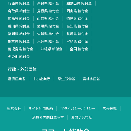
兵庫県 給付金
奈良県 給付金
和歌山県 給付金
鳥取県 給付金
島根県 給付金
岡山県 給付金
広島県 給付金
山口県 給付金
徳島県 給付金
香川県 給付金
愛媛県 給付金
高知県 給付金
福岡県 給付金
佐賀県 給付金
長崎県 給付金
熊本県 給付金
大分県 給付金
宮崎県 給付金
鹿児島県 給付金
沖縄県 給付金
全国 給付金
その他 給付金
行政・外部団体
経済産業省
中小企業庁
厚生労働省
農林水産省
運営会社
サイト利用規約
プライバシーポリシー
広告掲載
消費者志向自主宣言
お問い合わせ