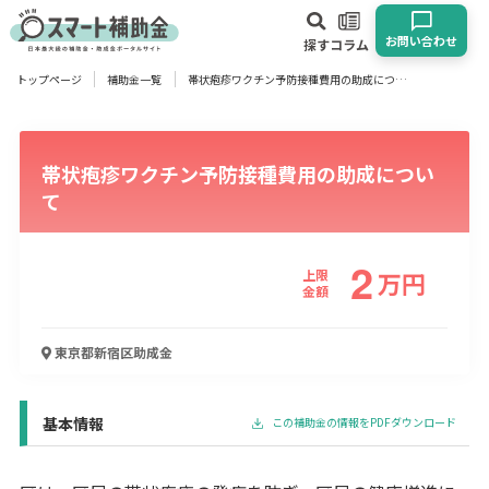
お問い合わせ
探す
コラム
トップページ
補助金一覧
帯状疱疹ワクチン予防接種費用の助成について
対象
企業
団体
個人
その他
帯状疱疹ワクチン予防接種費用の助成につい
エリア
て
2
上限
万
円
金額
業種
物流・運輸業
製造業
情報通信業
卸売･小売業
飲食業
東京都新宿区
助成金
建設･不動産業
サービス業
医療･福祉
農業･林業
漁業
宿泊･旅館業
その他
基本情報
この補助金の情報をPDFダウンロード
使い道