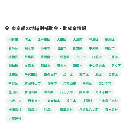
東京都の地域別補助金・助成金情報
羽村市
港区
江戸川区
大田区
大島町
豊島区
練馬区
葛飾区
狛江市
小平市
昭島市
杉並区
中央区
町田市
板橋区
目黒区
武蔵野市
新宿区
立川市
日野市
三鷹市
瑞穂町
多摩市
稲城市
調布市
清瀬市
東久留米市
足立区
江東区
千代田区
日の出町
品川区
文京区
北区
台東区
中野区
武蔵村山市
青梅市
東村山市
荒川区
国分寺市
墨田区
世田谷区
渋谷区
八王子市
国立市
あきる野市
小金井市
西東京市
東大和市
福生市
檜原村
三宅島三宅村
神津島村
新島村
利島村
御蔵島村
八丈島八丈町
青ヶ島村
小笠原村