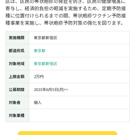
区は、区民の帯状疱疹の発症を防ぎ、区民の健康増進に
寄与し、経済的負担の軽減を実施するため、定期予防接
経営改善・経営強化
販路拡大
海外展開
設備投資
IT導入
種に位置付けられるまでの間、帯状疱疹ワクチン予防接
人材採用・雇用
人材育成・福利厚生
特許・知的財産
種事業を実施し、帯状疱疹予防対策の強化を図ります。
起業・創業
事業承継
災害・被災者支援
コロナ関連
環境・省エネ
テレワーク
実施機関
東京都新宿区
都道府県
東京都
対象地域
東京都新宿区
上限金額
2万円
受付中のみ
公募期間
2023年6月5日(月)〜
対象者
個人
検索
対象業種