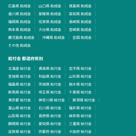
広島県 助成金
山口県 助成金
徳島県 助成金
香川県 助成金
愛媛県 助成金
高知県 助成金
福岡県 助成金
佐賀県 助成金
長崎県 助成金
熊本県 助成金
大分県 助成金
宮崎県 助成金
鹿児島県 助成金
沖縄県 助成金
全国 助成金
その他 助成金
給付金 都道府県別
北海道 給付金
青森県 給付金
岩手県 給付金
宮城県 給付金
秋田県 給付金
山形県 給付金
福島県 給付金
茨城県 給付金
栃木県 給付金
群馬県 給付金
埼玉県 給付金
千葉県 給付金
東京都 給付金
神奈川県 給付金
新潟県 給付金
富山県 給付金
石川県 給付金
福井県 給付金
山梨県 給付金
長野県 給付金
岐阜県 給付金
静岡県 給付金
愛知県 給付金
三重県 給付金
滋賀県 給付金
京都府 給付金
大阪府 給付金